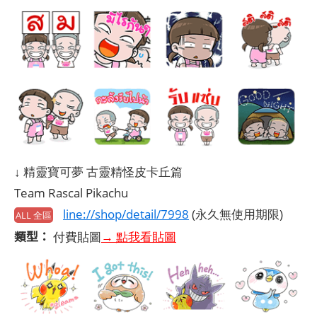
↓ 精靈寶可夢 古靈精怪皮卡丘篇
Team Rascal Pikachu
line://shop/detail/7998
(永久無使用期限)
ALL 全區
類型：
付費貼圖
→ 點我看貼圖