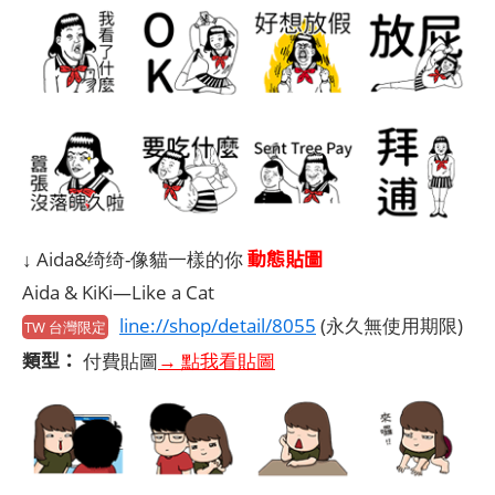
動態貼圖
↓ Aida&绮绮-像貓一樣的你
Aida & KiKi―Like a Cat
line://shop/detail/8055
(永久無使用期限)
TW 台灣限定
類型：
付費貼圖
→ 點我看貼圖