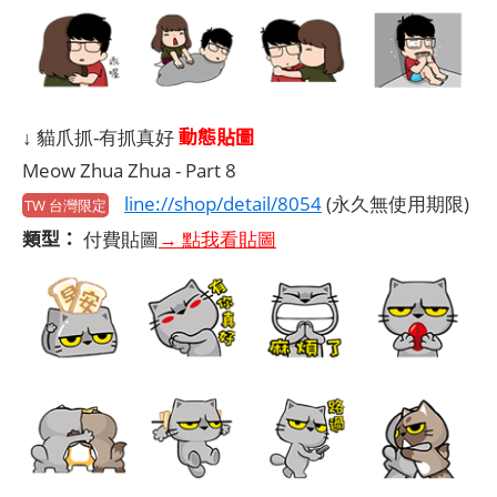
動態貼圖
↓ 貓爪抓-有抓真好
Meow Zhua Zhua - Part 8
line://shop/detail/8054
(永久無使用期限)
TW 台灣限定
類型：
付費貼圖
→ 點我看貼圖