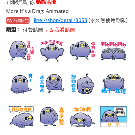
動態貼圖
↓ 懶得"鳥"你
More It's a Drag: Animated
line://shop/detail/8058
(永久無使用期限)
TW 台灣限定
類型：
付費貼圖
→ 點我看貼圖