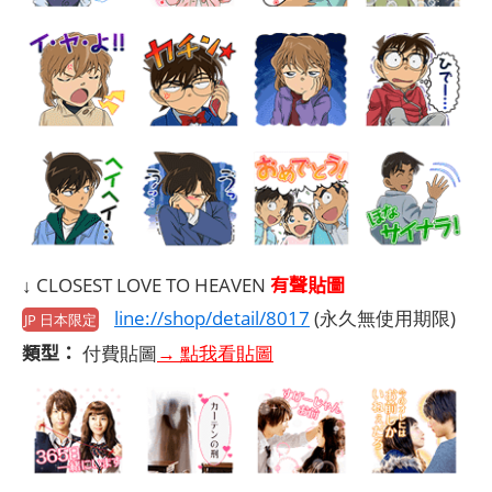
有聲貼圖
↓ CLOSEST LOVE TO HEAVEN
line://shop/detail/8017
(永久無使用期限)
JP 日本限定
類型：
付費貼圖
→ 點我看貼圖