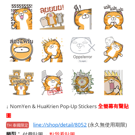
全螢幕有聲貼
↓ NomYen & HuaKrien Pop-Up Stickers
圖
line://shop/detail/8052
(永久無使用期限)
TH 泰國限定
類型：
付費貼圖
→ 點我看貼圖