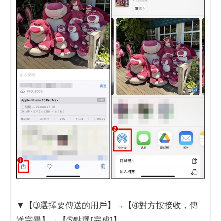
▼【➂選擇要傳送的用戶】→【➃對方按接收，傳
送完畢】→【➄點選[完成]】