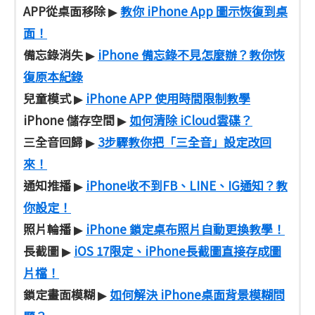
APP從桌面移除
教你 iPhone App 圖示恢復到桌
▶
面！
備忘錄消失
iPhone 備忘錄不見怎麼辦？教你恢
▶
復原本紀錄
兒童模式
iPhone APP 使用時間限制教學
▶
iPhone 儲存空間
如何清除 iCloud雲碟？
▶
三全音回歸
3步驟教你把「三全音」設定改回
▶
來！
通知推播
iPhone收不到FB、LINE、IG通知？教
▶
你設定！
照片輪播
iPhone 鎖定桌布照片自動更換教學！
▶
長截圖
iOS 17限定、iPhone長截圖直接存成圖
▶
片檔！
鎖定畫面模糊
如何解決 iPhone桌面背景模糊問
▶