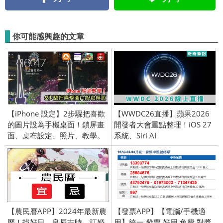
你可能感興趣的文章
【iPhone 設定】2步驟把喜歡
【WWDC26直播】蘋果2026
的圖片設為手機桌面！鎖屏畫
開發者大會重點整理！iOS 27
面、桌布設定、照片、教學。
系統、Siri AI
【農民曆APP】2024年最新農
【發票APP】【電腦/手機適
曆！找好日、良辰吉時、訂婚
用】統一 發票 好用 免費 對獎