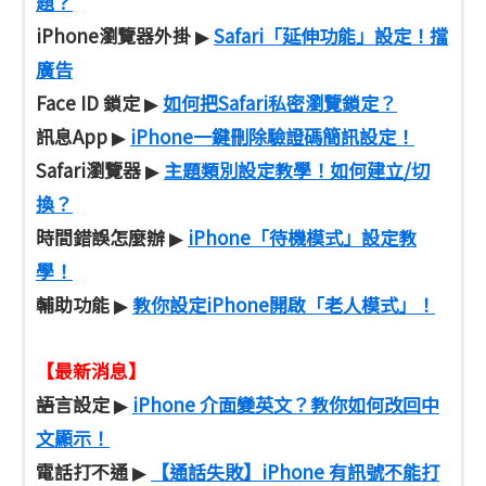
題？
iPhone瀏覽器外掛
Safari「延伸功能」設定！擋
▶
廣告
Face ID 鎖定
如何把Safari私密瀏覽鎖定？
▶
訊息App
iPhone一鍵刪除驗證碼簡訊設定！
▶
Safari瀏覽器
主題類別設定教學！如何建立/切
▶
換？
時間錯誤怎麼辦
iPhone「待機模式」設定教
▶
學！
輔助功能
教你設定iPhone開啟「老人模式」！
▶
【最新消息】
語言設定
iPhone 介面變英文？教你如何改回中
▶
文顯示！
電話打不通
【通話失敗】iPhone 有訊號不能打
▶