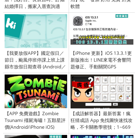
結婚擇日，搬家入厝查詢適
軟體
用！(Android／iPhone iOS)
【我要放假APP】國定假日／
【iPhone 更新】iOS 13.3.1更
節日，颱風停班停課上班上課
新版推出！LINE來電不會響問
縣市放假日期查尋 (Android／
題修正、手動關閉GPS
iPhone iOS)
【APP 免費遊戲】Zombie
【成語解答器】最新答案！瘋
Tsunami 殭屍海嘯！五顆星評
狂猜成語 App 免找圖快速找攻
價(Android/iPhone iOS)
略，不卡關教學密技；1~669
關，打關鍵字就跑出來/ iOS