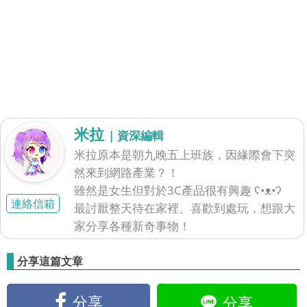
米拉
| 資深編輯
米拉原本是朝九晚五上班族，因緣際會下突
然來到網路產業？！
雖然是女生但對於3C產品很有興趣 ʕ•ᴥ•ʔ
連絡信箱
最討厭整天待在家裡、喜歡到處玩，想跟大
家分享各種新奇事物！
分享這篇文章
分享
分享