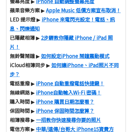
螢幕亮度
iPhone 自動調整螢幕亮度
▶
蘋果音樂方案
Apple Music 低價方案宣布取消！
▶
LED 提示燈
iPhone 來電閃光設定！電話、訊
▶
息、閃爍通知
已隱藏相簿
2步驟教你隱藏 iPhone / iPad 照
▶
片！
無鈴聲鬧鐘
如何設定iPhone 鬧鐘震動模式
▶
iCloud相簿同步
如何讓iPhone、iPad照片不同
▶
步？
電話重撥
iPhone 自動重撥電話快捷鍵！
▶
無線網路
iPhone自動輸入Wi-Fi 密碼！
▶
購入時間
iPhone 購買日期怎麼看？
▶
保固時間
iPhone 保固時間怎麼算？
▶
相簿搜尋
一招教你快速搜尋你要的照片
▶
電信方案
中華/遠傳/台哥大 iPhone15資費方
▶