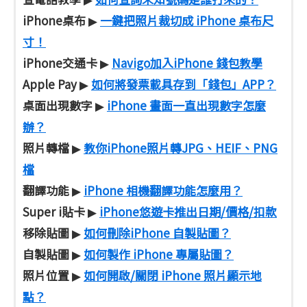
iPhone桌布
一鍵把照片裁切成 iPhone 桌布尺
▶
寸！
iPhone交通卡
Navigo加入iPhone 錢包教學
▶
Apple Pay
如何將發票載具存到「錢包」APP？
▶
桌面出現數字
iPhone 畫面一直出現數字怎麼
▶
辦？
照片轉檔
教你iPhone照片轉JPG、HEIF、PNG
▶
檔
翻譯功能
iPhone 相機翻譯功能怎麼用？
▶
Super i貼卡
iPhone悠遊卡推出日期/價格/扣款
▶
移除貼圖
如何刪除iPhone 自製貼圖？
▶
自製貼圖
如何製作 iPhone 專屬貼圖？
▶
照片位置
如何開啟/關閉 iPhone 照片顯示地
▶
點？