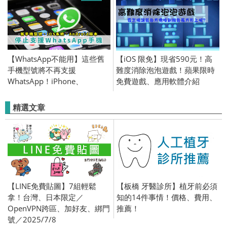
Android
【WhatsApp不能用】這些舊
【iOS 限免】現省590元！高
手機型號將不再支援
難度消除泡泡遊戲！蘋果限時
WhatsApp！iPhone、
免費遊戲、應用軟體介紹
Android手機
(iPhone／iPad) 2016/6/2
精選文章
【LINE免費貼圖】7組輕鬆
【板橋 牙醫診所】植牙前必須
拿！台灣、日本限定／
知的14件事情！價格、費用、
OpenVPN跨區、加好友、綁門
推薦！
號／2025/7/8