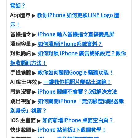
電話？
App圖示
教你iPhone 如何更換LINE Logo 圖
▶
示！
當機指令
iPhone 輸入當機指令直接變黑屏
▶
清理容量
如何清理iPhone系統資料？
▶
封鎖簡訊
如何封鎖 iPhone 廣告簡訊設定？教你
▶
拒收簡訊方法！
手機偷聽
教你如何關閉Google 竊聽功能！
▶
AI 黏土特效
一鍵教你把照片變黏土濾鏡！
▶
鬧鈴沒響
iPhone 鬧鐘不會響？5招解決方法
▶
跳出視窗
如何關閉iPhone「無法驗證伺服器識
▶
別身份」視窗？
iOS 主畫面
如何新增iPhone 桌面空白頁？
▶
快速截圖
iPhone 點背板2下截圖教學！
▶