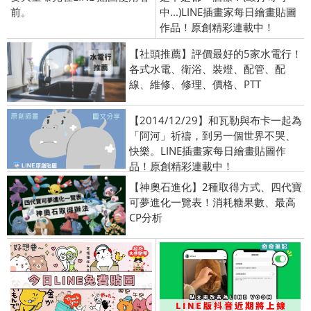
前。
中...)LINE插畫家每日繪畫貼圖
作品！原創精彩連載中！
【社頭推薦】評價最好的5家水電行！
各式水電、衛浴、裝燈、配管、配
線、維修、修理、價格、PTT
【2014/12/29】和瓦勒與布卡一起為
「阿河」祈禱，到另一個世界不哭、
快樂。LINE插畫家每日繪畫貼圖作
品！原創精彩連載中！
【神奧石進化】2種取得方式、四代寶
可夢進化一覽表！消耗糖果數、最高
CP分析