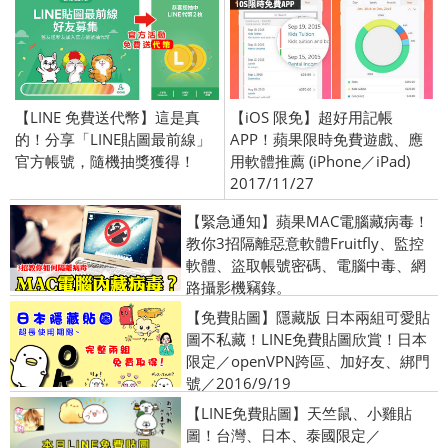
【LINE 免費送代幣】這是真
【iOS 限免】超好用記帳
的！分享「LINE貼圖最前線」
APP！蘋果限時免費遊戲、應
官方帳號，隨機抽獎獲得！
用軟體推薦 (iPhone／iPad)
2017/11/27
【緊急通知】蘋果MAC電腦藏病毒！
教你3招隔離惡意軟體Fruitfly、監控
軟體、盜取帳號密碼、電腦中毒、網
路攝影機竊錄。
【免費貼圖】隱藏版 日本兩組可愛貼
圖不私藏！LINE免費貼圖欣賞！日本
限定／openVPN跨區、加好友、綁門
號／2016/9/19
【LINE免費貼圖】天竺鼠、小雞貼
圖！台灣、日本、泰國限定／