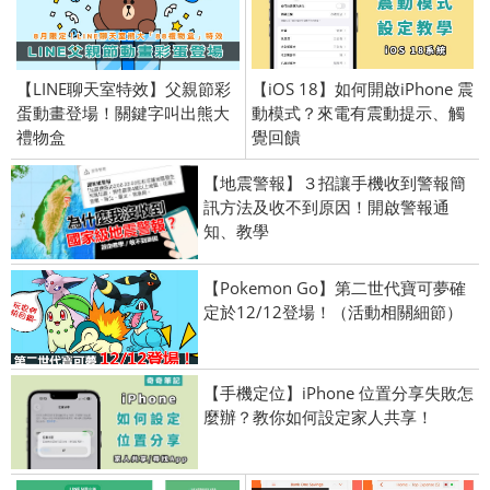
【LINE聊天室特效】父親節彩
【iOS 18】如何開啟iPhone 震
蛋動畫登場！關鍵字叫出熊大
動模式？來電有震動提示、觸
禮物盒
覺回饋
【地震警報】３招讓手機收到警報簡
訊方法及收不到原因！開啟警報通
知、教學
【Pokemon Go】第二世代寶可夢確
定於12/12登場！（活動相關細節）
【手機定位】iPhone 位置分享失敗怎
麼辦？教你如何設定家人共享！