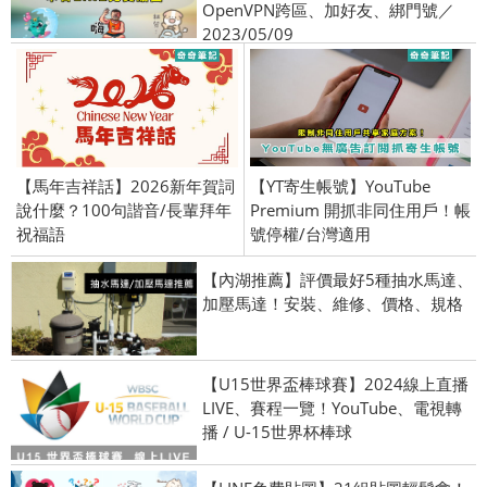
OpenVPN跨區、加好友、綁門號／
2023/05/09
【馬年吉祥話】2026新年賀詞
【YT寄生帳號】YouTube
說什麼？100句諧音/長輩拜年
Premium 開抓非同住用戶！帳
祝福語
號停權/台灣適用
【內湖推薦】評價最好5種抽水馬達、
加壓馬達！安裝、維修、價格、規格
【U15世界盃棒球賽】2024線上直播
LIVE、賽程一覽！YouTube、電視轉
播 / U-15世界杯棒球