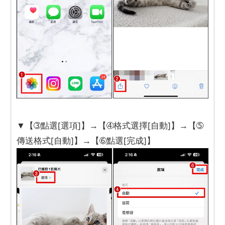
▼【➂點選[選項]】→【➃格式選擇[自動]】→【➄
傳送格式[自動]】→【➅點選[完成]】