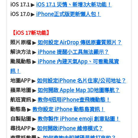
iOS 17.1
iOS 17.1 災情、新增3大新功能！
▶
iOS 17.0
iPhone正式版更新懶人包！
▶
【iOS 17新功能】
照片原檔
如何設定 AirDrop 傳送原畫質照片？
▶
解決方法
iPhone 提醒小工具無法顯示？
▶
颱風動態
iPhone 內建天氣App、可看颱風資
▶
訊！
地圖APP
如何設定iPhone 名片住家/公司地址？
▶
蘋果地圖
如何開啟 Apple Map 3D地圖導航？
▶
航班資訊
教你4招用iPhone查飛機動態！
▶
動態島
教你設定 iPhone 動態島資訊！
▶
自製貼圖
教你製作 iPhone emoji 創意貼圖！
▶
尋找APP
如何開啟iPhone 維修模式？
▶
查電話教學
如何查詢未知號碼是誰打來的？
▶