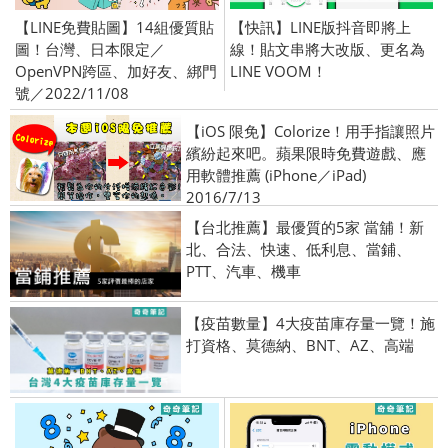
【LINE免費貼圖】14組優質貼
【快訊】LINE版抖音即將上
圖！台灣、日本限定／
線！貼文串將大改版、更名為
OpenVPN跨區、加好友、綁門
LINE VOOM！
號／2022/11/08
【iOS 限免】Colorize！用手指讓照片
繽紛起來吧。蘋果限時免費遊戲、應
用軟體推薦 (iPhone／iPad)
2016/7/13
【台北推薦】最優質的5家 當舖！新
北、合法、快速、低利息、當鋪、
PTT、汽車、機車
【疫苗數量】4大疫苗庫存量一覽！施
打資格、莫德納、BNT、AZ、高端