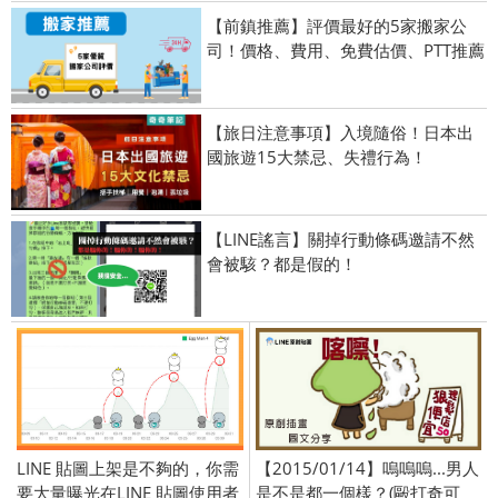
【前鎮推薦】評價最好的5家搬家公
司！價格、費用、免費估價、PTT推薦
【旅日注意事項】入境隨俗！日本出
國旅遊15大禁忌、失禮行為！
【LINE謠言】關掉行動條碼邀請不然
會被駭？都是假的！
LINE 貼圖上架是不夠的，你需
【2015/01/14】嗚嗚嗚...男人
要大量曝光在LINE 貼圖使用者
是不是都一個樣？(毆打奇可