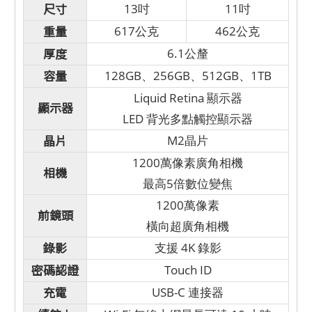
尺寸
13吋
11吋
重量
617公克
462公克
厚度
6.1公釐
容量
128GB、256GB、512GB、1TB
Liquid Retina 顯示器
顯示器
LED 背光多點觸控顯示器
晶片
M2晶片
1200萬像素廣角相機
相機
最高5倍數位變焦
1200萬像素
前鏡頭
橫向超廣角相機
錄影
支援 4K 錄影
密碼認證
Touch ID
充電
USB-C 連接器