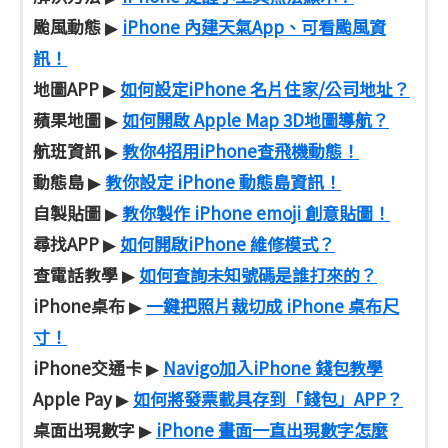
颱風動態
iPhone 內建天氣App、可看颱風資
▶
訊！
地圖APP
如何設定iPhone 名片住家/公司地址？
▶
蘋果地圖
如何開啟 Apple Map 3D地圖導航？
▶
航班資訊
教你4招用iPhone查飛機動態！
▶
動態島
教你設定 iPhone 動態島資訊！
▶
自製貼圖
教你製作 iPhone emoji 創意貼圖！
▶
尋找APP
如何開啟iPhone 維修模式？
▶
查電話教學
如何查詢未知號碼是誰打來的？
▶
iPhone桌布
一鍵把照片裁切成 iPhone 桌布尺
▶
寸！
iPhone交通卡
Navigo加入iPhone 錢包教學
▶
Apple Pay
如何將發票載具存到「錢包」APP？
▶
桌面出現數字
iPhone 畫面一直出現數字怎麼
▶