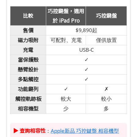
巧控鍵盤，適用
比較
巧控鍵盤
於 iPad Pro
售價
$9,890起
磁力吸附
可配對、充電
僅供放置
充電
USB-C
當保護殼
✓
懸臂設計
✓
多點觸控
✓
功能鍵列
✓
✗
觸控軌跡板
較大
較小
相容機型
少
多
▶ 查詢相容性
：
Apple新品 巧控鍵盤 相容機型