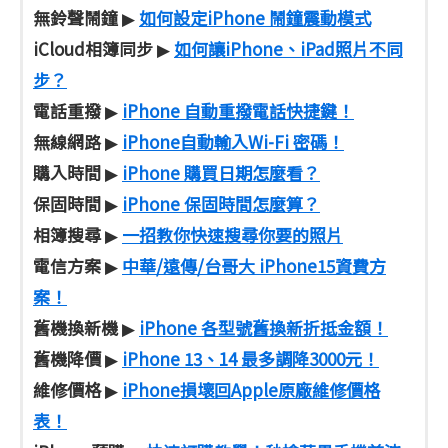
無鈴聲鬧鐘
如何設定iPhone 鬧鐘震動模式
▶
iCloud相簿同步
如何讓iPhone、iPad照片不同
▶
步？
電話重撥
iPhone 自動重撥電話快捷鍵！
▶
無線網路
iPhone自動輸入Wi-Fi 密碼！
▶
購入時間
iPhone 購買日期怎麼看？
▶
保固時間
iPhone 保固時間怎麼算？
▶
相簿搜尋
一招教你快速搜尋你要的照片
▶
電信方案
中華/遠傳/台哥大 iPhone15資費方
▶
案！
舊機換新機
iPhone 各型號舊換新折抵金額！
▶
舊機降價
iPhone 13、14 最多調降3000元！
▶
維修價格
iPhone損壞回Apple原廠維修價格
▶
表！