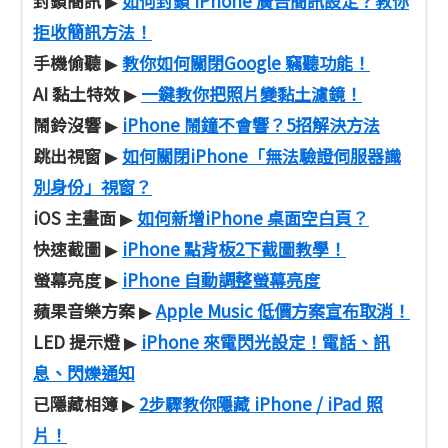
封鎖簡訊
如何封鎖 iPhone 廣告簡訊設定？教你
▶
拒收簡訊方法！
手機偷聽
教你如何關閉Google 竊聽功能！
▶
AI 黏土特效
一鍵教你把照片變黏土濾鏡！
▶
鬧鈴沒響
iPhone 鬧鐘不會響？5招解決方法
▶
跳出視窗
如何關閉iPhone「無法驗證伺服器識
▶
別身份」視窗？
iOS 主畫面
如何新增iPhone 桌面空白頁？
▶
快速截圖
iPhone 點背板2下截圖教學！
▶
螢幕亮度
iPhone 自動調整螢幕亮度
▶
蘋果音樂方案
Apple Music 低價方案宣布取消！
▶
LED 提示燈
iPhone 來電閃光設定！電話、訊
▶
息、閃爍通知
已隱藏相簿
2步驟教你隱藏 iPhone / iPad 照
▶
片！