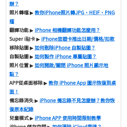
辦？
照片轉檔
教你iPhone照片轉JPG、HEIF、PNG
▶
檔
翻譯功能
iPhone 相機翻譯功能怎麼用？
▶
Super i貼卡
iPhone悠遊卡推出日期/價格/扣款
▶
移除貼圖
如何刪除iPhone 自製貼圖？
▶
自製貼圖
如何製作 iPhone 專屬貼圖？
▶
照片位置
如何開啟/關閉 iPhone 照片顯示地
▶
點？
APP從桌面移除
教你 iPhone App 圖示恢復到桌
▶
面！
備忘錄消失
iPhone 備忘錄不見怎麼辦？教你恢
▶
復原本紀錄
兒童模式
iPhone APP 使用時間限制教學
▶
iPhone 儲存空間
如何清除 iCloud雲碟？
▶