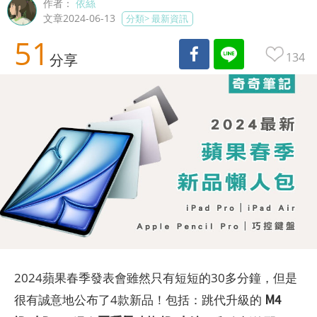
作者：
依絲
文章2024-06-13
分類>
最新資訊
51
134
分享
2024蘋果春季發表會雖然只有短短的30多分鐘，但是
M4
很有誠意地公布了4款新品！包括：跳代升級的