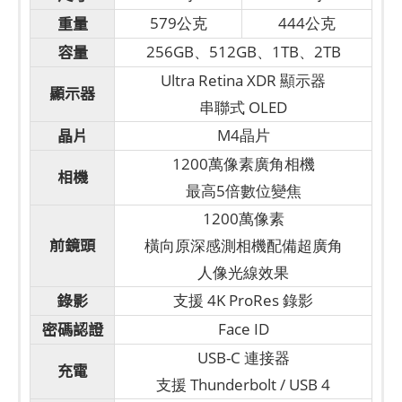
重量
579公克
444公克
容量
256GB、512GB、1TB、2TB
Ultra Retina XDR 顯示器
顯示器
串聯式 OLED
晶片
M4晶片
1200萬像素廣角相機
相機
最高5倍數位變焦
1200萬像素
前鏡頭
橫向原深感測相機配備超廣角
人像光線效果
錄影
支援 4K ProRes 錄影
密碼認證
Face ID
USB-C 連接器
充電
支援 Thunderbolt / USB 4