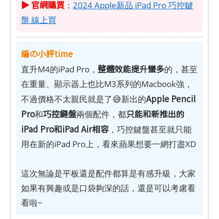
▶ 官網購買
：
2024 Apple新品 iPad Pro 巧控鍵
盤 線上買
編の小評time
整體效能提升蠻多
直升M4的iPad Pro，
的，甚至
在重量、顯示器上也比M3系列的Macbook強，
Apple Pencil
不過價格不太親民就是了😅新出的
Pro
巧控鍵盤
只能和新推出的
和
兩個配件，都
iPad Pro和iPad Air相容
，巧控鍵盤甚至就只能
用在新的iPad Pro上，看來蘋果想要一網打盡XD
這次無論是平板還是配件都算是有感升級，大家
如果有興趣或是口袋夠深的話，還是可以考慮看
看啦~