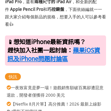
iPad Pro
兩種尺寸的 iPad Air
，還有
，和全新的配
Apple Pencil Pro
巧控鍵盤
件
和
，下面依絲編就一一
跟大家介紹每個新品的規格，想要入手的人可以參考看
看👍
📱想知道iPhone最新資訊嗎？
趕快加入社團一起討論：
蘋果iOS資
訊及iPhone問題討論區
快訊
一夜致富竟是夢一場！遊戲銷售額破百萬卻遭惡意
退款，開發者僅獲得 2000 美元
【Netflix 8月片單】高分推薦！2026 最新上線影