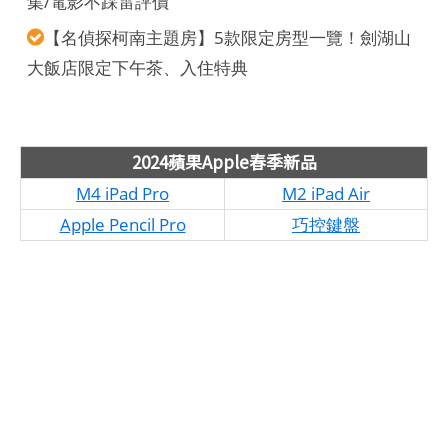
集/電影不踩雷評價
【名偵探柯南主題房】5款限定房型一覽！劍湖山
大飯店限定下午茶、入住特典
2024蘋果Apple春季新品
M4 iPad Pro
M2 iPad Air
Apple Pencil Pro
巧控鍵盤