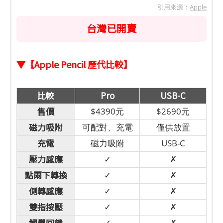
引用來源：
Apple
台灣已開賣
▼【Apple Pencil 歷代比較】
比較
Pro
USB-C
售價
$4390元
$2690元
磁力吸附
可配對、充電
僅供放置
充電
磁力吸附
USB-C
壓力感應
✓
✗
點兩下轉換
✓
✗
側轉感應
✓
✗
雙指按壓
✓
✗
觸覺回饋
✓
✗