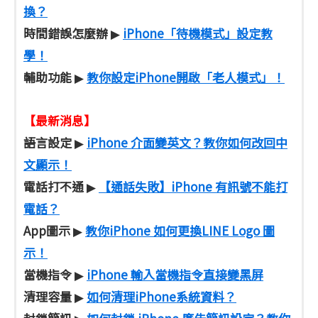
換？
時間錯誤怎麼辦
iPhone「待機模式」設定教
▶
學！
輔助功能
教你設定iPhone開啟「老人模式」！
▶
【最新消息】
語言設定
iPhone 介面變英文？教你如何改回中
▶
文顯示！
電話打不通
【通話失敗】iPhone 有訊號不能打
▶
電話？
App圖示
教你iPhone 如何更換LINE Logo 圖
▶
示！
當機指令
iPhone 輸入當機指令直接變黑屏
▶
清理容量
如何清理iPhone系統資料？
▶