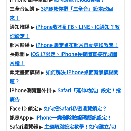
三全音回歸
3步驟教你把「三全音」設定改回
▶
來！
通知推播
iPhone收不到FB、LINE、IG通知？教
▶
你設定！
照片輪播
iPhone 鎖定桌布照片自動更換教學！
▶
長截圖
iOS 17限定、iPhone長截圖直接存成圖
▶
片檔！
鎖定畫面模糊
如何解決 iPhone桌面背景模糊問
▶
題？
iPhone瀏覽器外掛
Safari「延伸功能」設定！擋
▶
廣告
Face ID 鎖定
如何把Safari私密瀏覽鎖定？
▶
訊息App
iPhone一鍵刪除驗證碼簡訊設定！
▶
Safari瀏覽器
主題類別設定教學！如何建立/切
▶