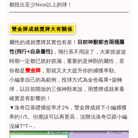
都投出至少Nice以上的球！
雙金牌成就獎牌大有關係
目前神獸都含兩種屬
屬性的成就獎牌其實也有差！
性(飛行+自身屬性)
，飛行系不用說了，大家抓波波
時期一定都已抓好抓滿，重要的是神獸的屬性，若
雙金牌
你都是
，那就又大大提升你的捕獲率勒。
小編拿自己的為範例，投球方式為金色莓果+旋轉
球，以目前開放的三個神獸來說，用獎牌成就來看
確實是有影響的！
▼洛奇亞基礎捕捉率才2%，雙金牌成就下小編捕獲
率約1/5。但應該可以再更高，沒辦法洛奇亞跟小編
沒緣T^T～。