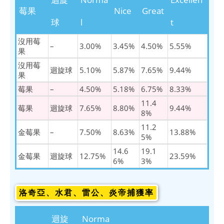
莓果
Nice
Great
球
l
t
沒用莓
–
3.00%
3.45%
4.50%
5.55%
果
沒用莓
迴旋球
5.10%
5.87%
7.65%
9.44%
果
莓果
–
4.50%
5.18%
6.75%
8.33%
11.4
莓果
迴旋球
7.65%
8.80%
9.44%
8%
11.2
金莓果
–
7.50%
8.63%
13.88%
5%
14.6
19.1
金莓果
迴旋球
12.75%
23.59%
6%
3%
洛奇亞、水君、雷公、炎帝捕獲率
迴旋
Norma