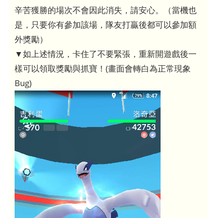
辛苦獲勝的場次不會因此消失，請安心。（當機也
是，只要你有參加該場，隊友打贏後都可以參加額
外獎勵）
▼如上述情況，卡住了不要緊張，重新開遊戲後一
樣可以領取獎勵與抓寶！(畫面會轉白為正常現象
Bug)