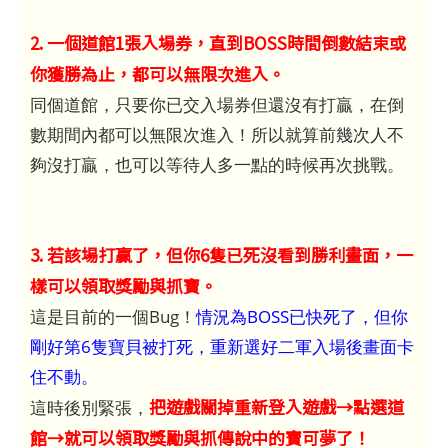
2. 一個道館1張入場券，直到BOSS時間倒數結束或
你獲勝為止，都可以無限次進入。
同個道館，只要你已交入場券但還沒有打贏，在倒
數期間內都可以無限次進入！所以就算前幾次人不
夠沒打贏，也可以等待人多一點的時候再次挑戰。
3. 若該場打贏了，但你6隻已死沒看到勝利畫面，一
樣可以領取獎勵與抓寶。
這是目前的一個Bug！
情況為BOSS已快死了，但你
剛好第6隻寶貝被打死，重新選好二軍入場後畫面卡
住不動。
把遊戲關掉重新登入遊戲→點選道
這時後別緊張，
館→就可以領取獎勵與抓傳說中的寶可夢了！