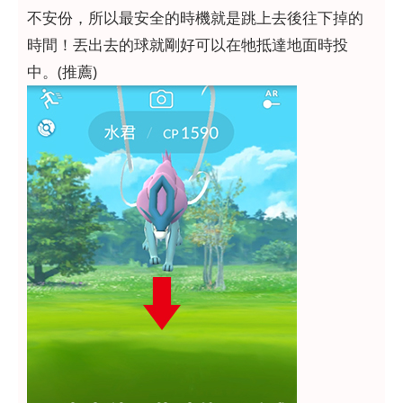
不安份，所以最安全的時機就是跳上去後往下掉的
時間！丟出去的球就剛好可以在牠抵達地面時投
中。(推薦)