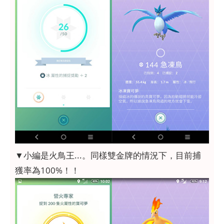
▼小編是火鳥王...。同樣雙金牌的情況下，目前捕
獲率為100%！！