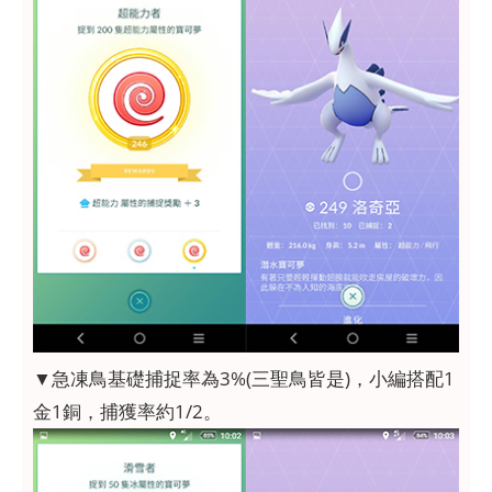
▼急凍鳥基礎捕捉率為3%(三聖鳥皆是)，小編搭配1
金1銅，捕獲率約1/2。