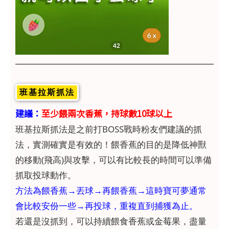
班基拉斯抓法
建議：
至少餵兩次香蕉，持球數10球以上
班基拉斯抓法是之前打BOSS戰時粉友們建議的抓
法，實測確實是有效的！餵香蕉的目的是降低神獸
的移動(飛高)與攻擊，可以有比較長的時間可以準備
抓取投球動作。
方法為餵香蕉→丟球→再餵香蕉→這時寶可夢通常
會比較安份一些→再投球，重複直到捕獲為止。
若還是沒抓到，可以持續餵食香蕉或金莓果，盡量