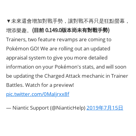
▼未來還會增加對戰手勢，讓對戰不再只是狂點螢幕，
(目前 0.149.0版本尚未有對戰手勢)
增添樂趣。
Trainers, two feature revamps are coming to
Pokémon GO! We are rolling out an updated
appraisal system to give you more detailed
information on your Pokémon's stats, and will soon
be updating the Charged Attack mechanic in Trainer
Battles. Watch for a preview!
pic.twitter.com/0MaIjrxx8f
— Niantic Support (@NianticHelp)
2019年7月15日