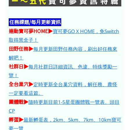
任務課題/每月更新資訊
連動寶可夢HOME​​​▶
寶可夢GO X HOME，免Switch
取得黑盒子！
田野任務▶
每月更新田野任務內容，刷出好任務來
解吧！
社群日▶
每月社群日詳細資訊、色違、特殊獎勵一
覽！
全台巢穴▶
定時更新全台巢穴資料，解任務、農怪
一定要看這篇。
團體戰▶
隨時更新目前1-5星蛋團體戰一覽表、頭目
CP
孵蛋▶
最新孵蛋表，2km、5km、7km、10km寶可
夢一覽