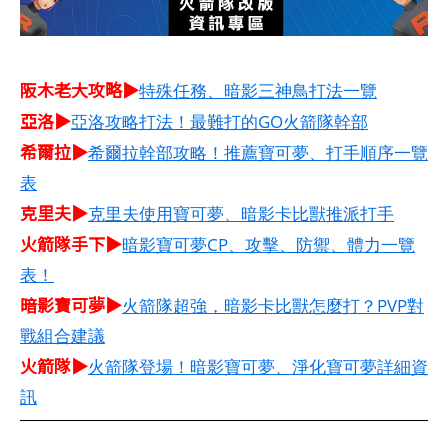
阪木老大攻略▶
特殊任務、暗影三神鳥打法一覽
亞洛▶
亞洛攻略打法！最難打的GO火箭隊幹部
希爾拉▶
希爾拉幹部攻略！推薦寶可夢、打手順序一覽
表
克里夫▶
克里夫使用寶可夢、暗影卡比獸推派打手
火箭隊手下▶
暗影寶可夢CP、攻擊、防禦、體力一覽
表！
暗影寶可夢▶
火箭隊超強，暗影卡比獸怎麼打？PVP對
戰組合建議
火箭隊▶
火箭隊登場！暗影寶可夢、淨化寶可夢詳細資
訊