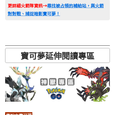
更詳細火箭隊資訊→
尋找被占領的補給站，與火箭
對對戰、捕捉暗影寶可夢！
寶可夢延伸閱讀專區