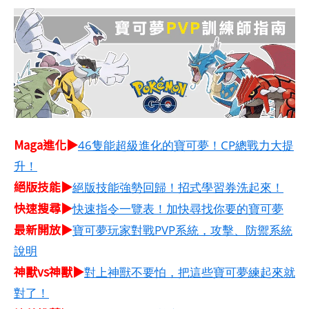
Maga進化▶
46隻能超級進化的寶可夢！CP總戰力大提
升！
絕版技能▶
絕版技能強勢回歸！招式學習券洗起來！
快速搜尋▶
快速指令一覽表！加快尋找你要的寶可夢
最新開放▶
寶可夢玩家對戰PVP系統，攻擊、防禦系統
說明
神獸vs神獸▶
對上神獸不要怕，把這些寶可夢練起來就
對了！