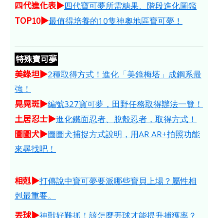
四代進化表▶
四代寶可夢所需糖果、階段進化圖鑑
TOP10▶
最值得培養的10隻神奧地區寶可夢！
特殊寶可夢
美錄坦▶
2種取得方式！進化「美錄梅塔」成鋼系最
強！
晃晃斑▶
編號327寶可夢，田野任務取得辦法一覽！
土居忍士▶
進化鐵面忍者、脫殼忍者，取得方式！
圖圖犬▶
圖圖犬捕捉方式說明，用AR AR+拍照功能
來尋找吧！
相剋▶
打傳說中寶可夢要派哪些寶貝上場？屬性相
剋最重要。
丟球▶
神獸好難抓！該怎麼丟球才能提升捕獲率？