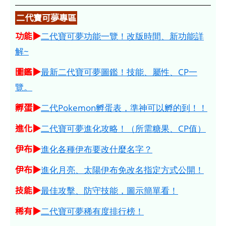
二代寶可夢專區
功能▶
二代寶可夢功能一覽！改版時間、新功能詳
解~
圖鑑▶
最新二代寶可夢圖鑑！技能、屬性、CP一
覽。
孵蛋▶
二代Pokemon孵蛋表，準神可以孵的到！！
進化▶
二代寶可夢進化攻略！（所需糖果、CP值）
伊布▶
進化各種伊布要改什麼名字？
伊布▶
進化月亮、太陽伊布免改名指定方式公開！
技能▶
最佳攻擊、防守技能，圖示簡單看！
稀有▶
二代寶可夢稀有度排行榜！