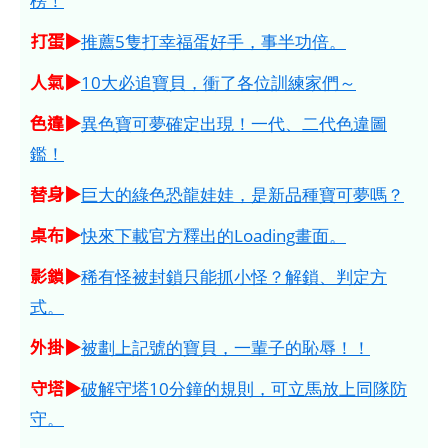
榜！
打蛋▶
推薦5隻打幸福蛋好手，事半功倍。
人氣▶
10大必追寶貝，衝了各位訓練家們～
色違▶
異色寶可夢確定出現！一代、二代色違圖
鑑！
替身▶
巨大的綠色恐龍娃娃，是新品種寶可夢嗎？
桌布▶
快來下載官方釋出的Loading畫面。
影鎖▶
稀有怪被封鎖只能抓小怪？解鎖、判定方
式。
外掛▶
被劃上記號的寶貝，一輩子的恥辱！！
守塔▶
破解守塔10分鐘的規則，可立馬放上同隊防
守。