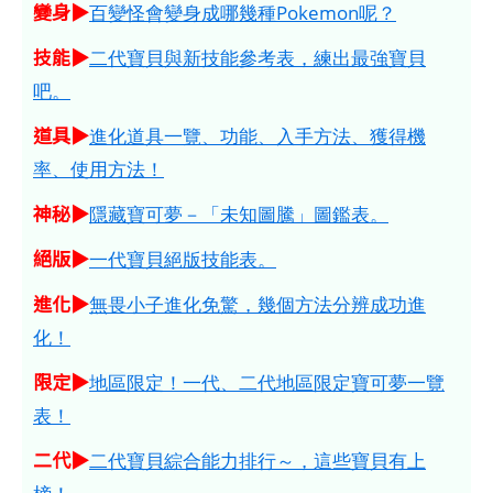
變身▶
百變怪會變身成哪幾種Pokemon呢？
技能▶
二代寶貝與新技能參考表，練出最強寶貝
吧。
道具▶
進化道具一覽、功能、入手方法、獲得機
率、使用方法！
神秘▶
隱藏寶可夢－「未知圖騰」圖鑑表。
絕版▶
一代寶貝絕版技能表。
進化▶
無畏小子進化免驚，幾個方法分辨成功進
化！
限定▶
地區限定！一代、二代地區限定寶可夢一覽
表！
二代▶
二代寶貝綜合能力排行～，這些寶貝有上