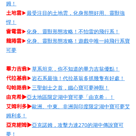
姆！
土地雲
▶
最受注目的土地雲，化身形態好用、靈獸強
悍！
雷電雲
▶
化身、靈獸形態攻略！不怕雷的飛行系！
龍捲雲
▶
化身、靈獸形態攻略！遊戲中唯一純飛行系寶
可夢
畢力吉翁
▶
草系坦克，你不知道的畢力吉翁優點！
代拉基翁
▶
岩石系最強！代拉基翁多抓幾隻有好處！
勾帕路翁
▶
三聖劍士之首，鐵心寶可夢神獸！
由克希▶
亞太地區限定湖中寶可夢「由克希」！
艾姆利多▶
歐洲、中東、非洲與印度限定湖中寶可夢艾
姆利多！
亞克諾姆▶
亞克諾姆，攻擊力達270的湖中傳說寶可
夢！