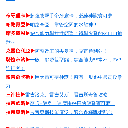
帝牙盧卡▶
超強攻擊手帝牙盧卡，必練神獸寶可夢！
帕路奇亞▶
帕路奇亞，掌管空間的水龍神！
席多藍恩▶
綜合能力與抗性頗強！鋼與火系的火山口神
獸～
克雷色利亞▶
防禦為主的美夢神，克雷色利亞！
騎拉帝納▶
一般、起源雙型態，綜合能力非常不，PVP
強打者！
雷吉奇卡斯
▶
巨大寶可夢神獸！擁有一般系中最高攻擊
力！
三神柱▶
雷吉洛克、雷吉艾斯、雷吉斯奇魯攻略
拉帝歐斯▶
龍爪+龍息，速度快好用的龍系寶可夢！
拉帝亞斯▶
拉帝亞斯技能廣泛，適合多種戰術配合