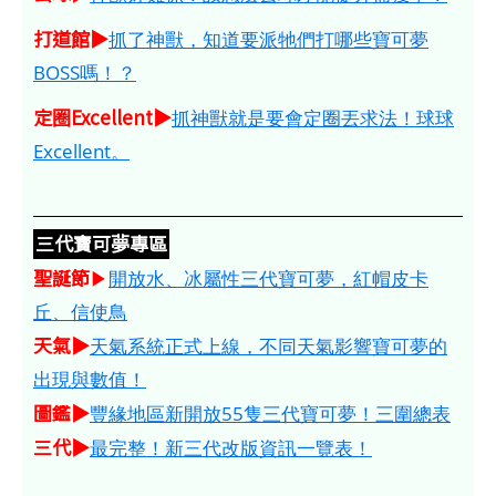
打道館▶
抓了神獸，知道要派牠們打哪些寶可夢
BOSS嗎！？
定圈Excellent▶
抓神獸就是要會定圈丟求法！球球
Excellent。
三代寶可夢專區
聖誕節
▶
開放水、冰屬性三代寶可夢，紅帽皮卡
丘、信使鳥
天氣▶
天氣系統正式上線，不同天氣影響寶可夢的
出現與數值！
圖鑑▶
豐緣地區新開放55隻三代寶可夢！三圍總表
三代▶
最完整！新三代改版資訊一覽表！