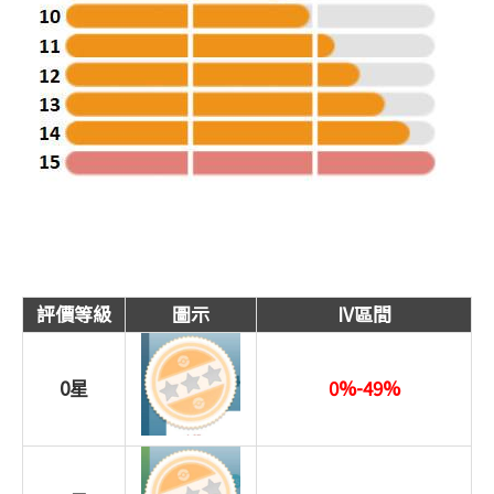
評價等級
圖示
IV區間
0星
0%-49%