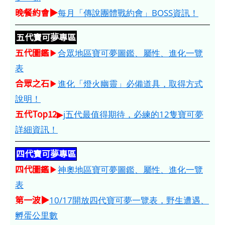
晚餐約會▶
每月「傳說團體戰約會」BOSS資訊！
五代寶可夢專區
五代圖鑑
▶
合眾地區寶可夢圖鑑、屬性、進化一覽
表
合眾之石
▶
進化「燈火幽靈」必備道具，取得方式
說明！
五代Top12
▶
j五代最值得期待，必練的12隻寶可夢
詳細資訊！
四代寶可夢專區
四代圖鑑
▶
神奧地區寶可夢圖鑑、屬性、進化一覽
表
第一波▶
10/17開放四代寶可夢一覽表，野生遭遇、
孵蛋公里數