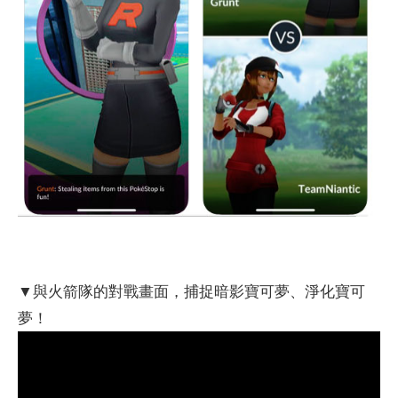
▼與火箭隊的對戰畫面，捕捉暗影寶可夢、淨化寶可
夢！