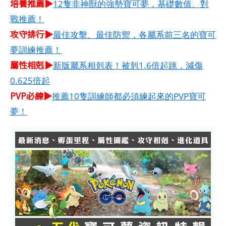
培養推薦▶
12隻非神獸的強勢寶可夢，基礎數值、對
戰推薦！
攻守排行▶
最佳攻擊、最佳防禦，各屬系前三名的寶可
夢訓練推薦！
屬性相剋▶
新版屬系相剋表！被剋1.6倍起跳，減傷
0.625倍起
PVP必練▶
推薦10隻訓練師都必須練起來的PVP寶可
夢！