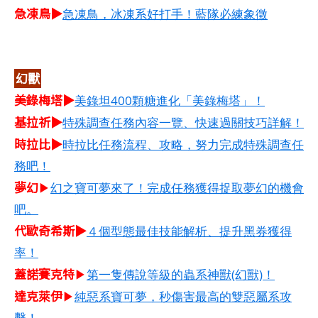
急凍鳥▶
急凍鳥，冰凍系好打手！藍隊必練象徵
幻獸
美錄梅塔▶
美錄坦400顆糖進化「美錄梅塔」！
基拉祈▶
特殊調查任務內容一覽、快速過關技巧詳解！
時拉比▶
時拉比任務流程、攻略，努力完成特殊調查任
務吧！
夢幻
▶
幻之寶可夢來了！完成任務獲得捉取夢幻的機會
吧。
代歐奇希斯▶
４個型態最佳技能解析、提升黑券獲得
率！
蓋諾賽克特
▶
第一隻傳說等級的蟲系神獸(幻獸)！
達克萊伊
▶
純惡系寶可夢，秒傷害最高的雙惡屬系攻
擊！