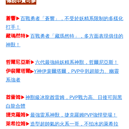
傳說中寶可夢
蒼響
▶
百戰勇者「蒼響」，不受於妖精系限制的多樣化
打手！
藏瑪然特
▶
百戰勇者「藏瑪然特」，多方面表現俱佳的
神獸！
哲爾尼亞斯​
▶
六代最強純妖精系神獸，哲爾尼亞斯！
伊裴爾塔爾
▶
Y神伊裴爾塔爾，PVP中剋超能力、幽靈
系強者
酋雷姆​
▶
神獸級冰龍酋雷姆，PVP戰力高、日後可與黑
白龍合體
捷克羅姆​
▶
最強雷系神獸，捷克羅姆PVP強悍登場！
萊希拉姆​
▶
造型超帥氣的火系一哥，不怕水的萊希拉