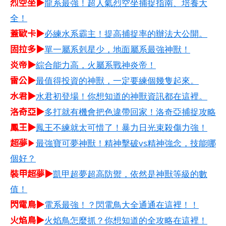
烈空坐▶
龍系最強！超人氣烈空坐捕捉指南、培養大
全！
蓋歐卡▶
必練水系霸主！提高捕捉率的辦法大公開。
固拉多▶
單一屬系剋星少，地面屬系最強神獸！
炎帝▶
綜合能力高，火屬系戰神炎帝！
雷公▶
最值得投資的神獸，一定要練個幾隻起來。
水君▶
水君初登場！你想知道的神獸資訊都在這裡。
洛奇亞▶
多打就有機會把色違帶回家！洛奇亞捕捉攻略
鳳王▶
鳳王不練就太可惜了！暴力日光束殺傷力強！
超夢
▶
最強寶可夢神獸！精神擊破vs精神強念，技能哪
個好？
裝甲超夢▶
凱甲超夢超高防禦，依然是神獸等級的數
值！
閃電鳥▶
電系最強！？閃電鳥大全通通在這裡！！
火焰鳥▶
火焰鳥怎麼抓？你想知道的全攻略在這裡！