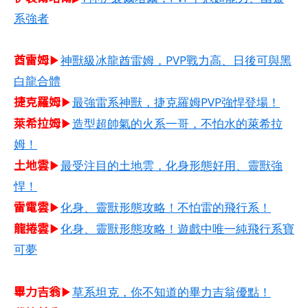
系強者
酋雷姆​
▶
神獸級冰龍酋雷姆，PVP戰力高、日後可與黑
白龍合體
捷克羅姆​
▶
最強雷系神獸，捷克羅姆PVP強悍登場！
萊希拉姆​
▶
造型超帥氣的火系一哥，不怕水的萊希拉
姆！
土地雲
▶
最受注目的土地雲，化身形態好用、靈獸強
悍！
雷電雲
▶
化身、靈獸形態攻略！不怕雷的飛行系！
龍捲雲
▶
化身、靈獸形態攻略！遊戲中唯一純飛行系寶
可夢
畢力吉翁
▶
草系坦克，你不知道的畢力吉翁優點！