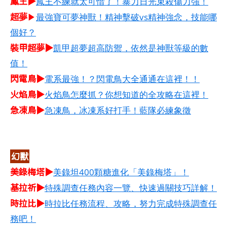
鳳王▶
鳳王不練就太可惜了！暴力日光束殺傷力強！
超夢
▶
最強寶可夢神獸！精神擊破vs精神強念，技能哪
個好？
裝甲超夢▶
凱甲超夢超高防禦，依然是神獸等級的數
值！
閃電鳥▶
電系最強！？閃電鳥大全通通在這裡！！
火焰鳥▶
火焰鳥怎麼抓？你想知道的全攻略在這裡！
急凍鳥▶
急凍鳥，冰凍系好打手！藍隊必練象徵
幻獸
美錄梅塔▶
美錄坦400顆糖進化「美錄梅塔」！
基拉祈▶
特殊調查任務內容一覽、快速過關技巧詳解！
時拉比▶
時拉比任務流程、攻略，努力完成特殊調查任
務吧！