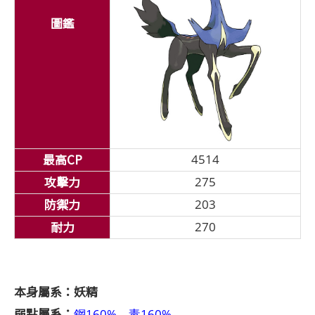
圖鑑
最高CP
4514
攻擊力
275
防禦力
203
耐力
270
本身屬系：妖精
弱點屬系：
鋼160%、毒160%