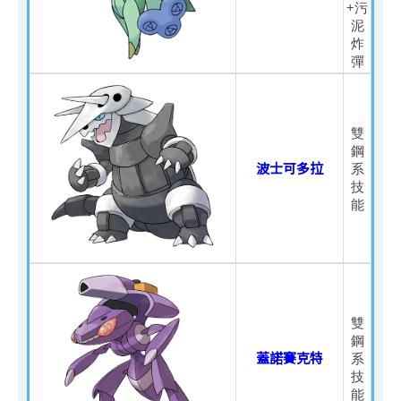
+污
泥
炸
彈
雙
鋼
波士可多拉
系
技
能
雙
鋼
蓋諾賽克特
系
技
能