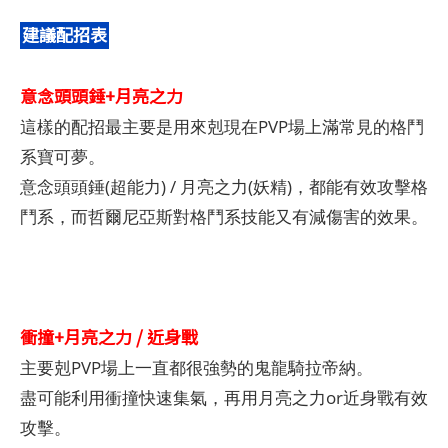
建議配招表
意念頭頭錘+月亮之力
這樣的配招最主要是用來剋現在PVP場上滿常見的格鬥
系寶可夢。
意念頭頭錘(超能力) / 月亮之力(妖精)，都能有效攻擊格
鬥系，而哲爾尼亞斯對格鬥系技能又有減傷害的效果。
衝撞+月亮之力 / 近身戰
主要剋PVP場上一直都很強勢的鬼龍騎拉帝納。
盡可能利用衝撞快速集氣，再用月亮之力or近身戰有效
攻擊。