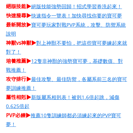
絕版技能▶
絕版技能強勢回歸！招式學習券洗起來！
快速搜尋▶
快速指令一覽表！加快尋找你要的寶可夢
最新開放▶
寶可夢玩家對戰PVP系統，攻擊、防禦系統
說明
神獸vs神獸▶
對上神獸不要怕，把這些寶可夢練起來就
對了！
培養推薦▶
12隻非神獸的強勢寶可夢，基礎數值、對
戰推薦！
攻守排行▶
最佳攻擊、最佳防禦，各屬系前三名的寶可
夢訓練推薦！
屬性相剋▶
新版屬系相剋表！被剋1.6倍起跳，減傷
0.625倍起
PVP必練▶
推薦10隻訓練師都必須練起來的PVP寶可
夢！