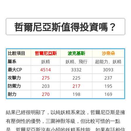
哲爾尼亞斯值得投資嗎？
比較項目
哲爾尼亞斯
波克基斯
沙奈朵
屬系
妖精
妖精、飛行
超能力、妖精
最大CP
4514
3332
3093
攻擊力
275
225
237
防禦力
203
217
195
耐力
270
198
169
結果已經很明顯了，以純妖精系來說，哲爾尼亞斯是擁
有壓倒性的優勢，三圍神獸等級，但比較可惜的一點
是，哲爾尼亞斯沒有小招的妖精系技能，如果有話相信