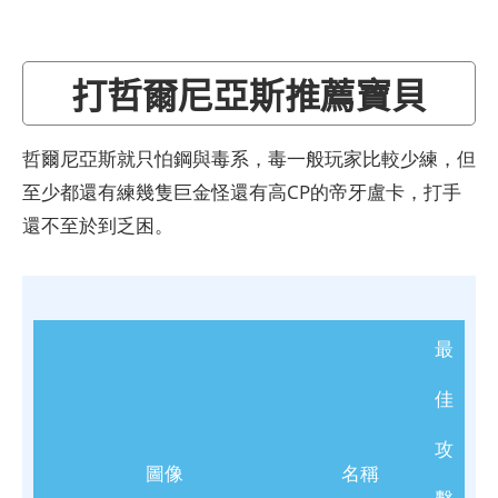
打哲爾尼亞斯推薦寶貝
哲爾尼亞斯就只怕鋼與毒系，毒一般玩家比較少練，但
至少都還有練幾隻巨金怪還有高CP的帝牙盧卡，打手
還不至於到乏困。
最
佳
攻
圖像
名稱