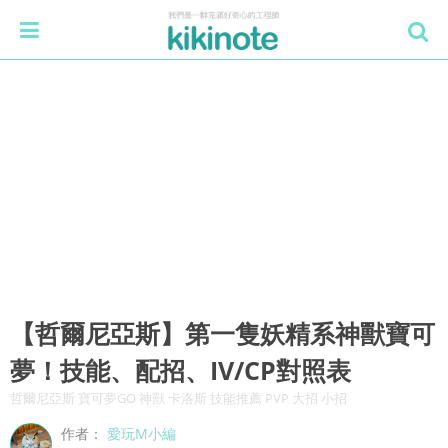
【哲爾尼亞斯】第一隻妖精系神獸寶可
夢！技能、配招、IV/CP對照表
哲爾尼亞斯 寶可夢GO 神獸 卡洛斯 技能推薦 PVP 大招 小招
作者：
愛玩M小編