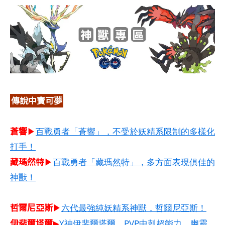
傳說中寶可夢
蒼響
▶
百戰勇者「蒼響」，不受於妖精系限制的多樣化
打手！
藏瑪然特
▶
百戰勇者「藏瑪然特」，多方面表現俱佳的
神獸！
哲爾尼亞斯​
▶
六代最強純妖精系神獸，哲爾尼亞斯！
伊裴爾塔爾
▶
Y神伊裴爾塔爾，PVP中剋超能力、幽靈