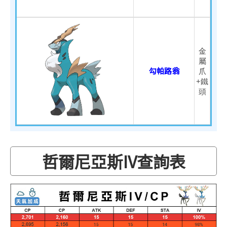
金
屬
勾帕路翁
爪
+鐵
頭
哲爾尼亞斯IV查詢表