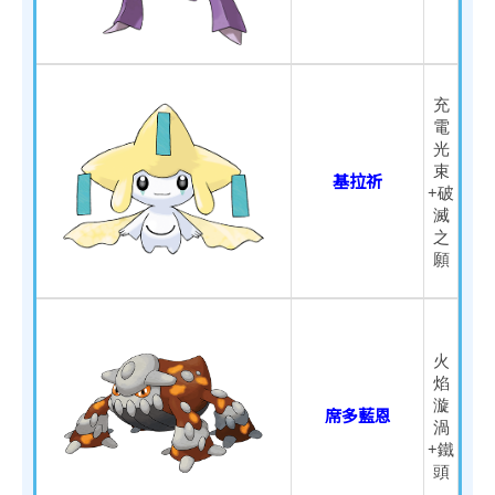
充
電
光
束
基拉祈
+破
滅
之
願
火
焰
漩
席多藍恩
渦
+鐵
頭