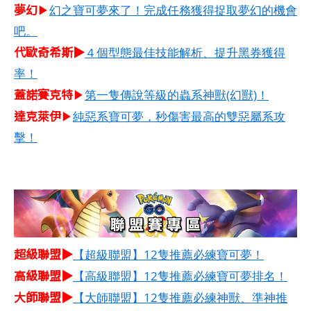
夢幻
▶
幻之寶可夢來了！完成任務獲得捉取夢幻的機會
吧。
代歐奇希斯▶
４個型態最佳技能解析、提升黑券獲得
率！
蓋諾賽克特
▶
第一隻傳說等級的蟲系神獸(幻獸)！
達克萊伊
▶
純惡系寶可夢，秒傷害最高的雙惡屬系攻
擊！
超級聯盟▶
【超級聯盟】12隻推薦必練寶可夢！
高級聯盟▶
【高級聯盟】12隻推薦必練寶可夢排名！
大師聯盟▶
【大師聯盟】12隻推薦必練神獸、準神推