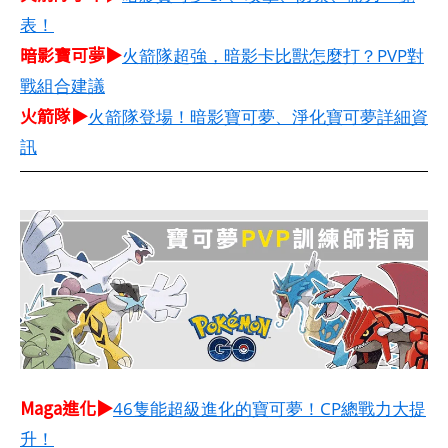
表！
暗影寶可夢▶
火箭隊超強，暗影卡比獸怎麼打？PVP對
戰組合建議
火箭隊▶
火箭隊登場！暗影寶可夢、淨化寶可夢詳細資
訊
Maga進化▶
46隻能超級進化的寶可夢！CP總戰力大提
升！