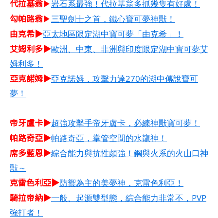
代拉基翁
▶
岩石系最強！代拉基翁多抓幾隻有好處！
勾帕路翁
▶
三聖劍士之首，鐵心寶可夢神獸！
由克希▶
亞太地區限定湖中寶可夢「由克希」！
艾姆利多▶
歐洲、中東、非洲與印度限定湖中寶可夢艾
姆利多！
亞克諾姆▶
亞克諾姆，攻擊力達270的湖中傳說寶可
夢！
帝牙盧卡▶
超強攻擊手帝牙盧卡，必練神獸寶可夢！
帕路奇亞▶
帕路奇亞，掌管空間的水龍神！
席多藍恩▶
綜合能力與抗性頗強！鋼與火系的火山口神
獸～
克雷色利亞▶
防禦為主的美夢神，克雷色利亞！
騎拉帝納▶
一般、起源雙型態，綜合能力非常不，PVP
強打者！