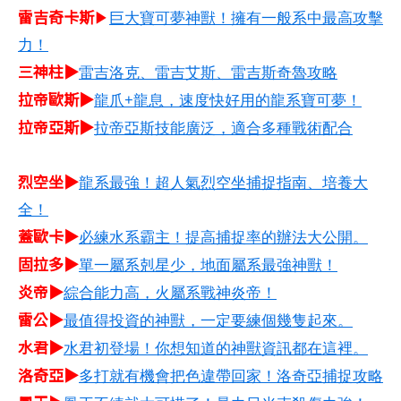
雷吉奇卡斯
▶
巨大寶可夢神獸！擁有一般系中最高攻擊
力！
三神柱▶
雷吉洛克、雷吉艾斯、雷吉斯奇魯攻略
拉帝歐斯▶
龍爪+龍息，速度快好用的龍系寶可夢！
拉帝亞斯▶
拉帝亞斯技能廣泛，適合多種戰術配合
烈空坐▶
龍系最強！超人氣烈空坐捕捉指南、培養大
全！
蓋歐卡▶
必練水系霸主！提高捕捉率的辦法大公開。
固拉多▶
單一屬系剋星少，地面屬系最強神獸！
炎帝▶
綜合能力高，火屬系戰神炎帝！
雷公▶
最值得投資的神獸，一定要練個幾隻起來。
水君▶
水君初登場！你想知道的神獸資訊都在這裡。
洛奇亞▶
多打就有機會把色違帶回家！洛奇亞捕捉攻略