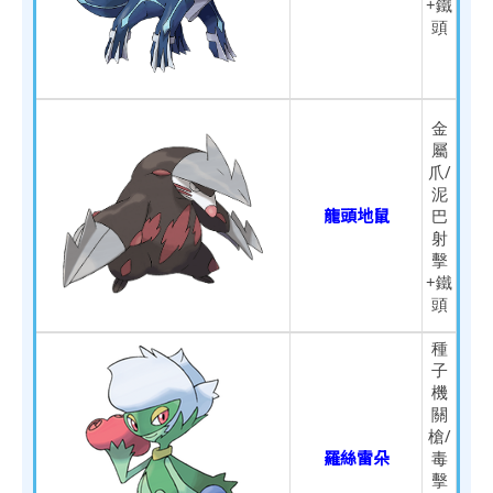
+鐵
頭
金
屬
爪/
泥
龍頭地鼠
巴
射
擊
+鐵
頭
種
子
機
關
槍/
羅絲雷朵
毒
擊