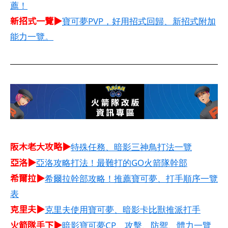
薦！
新招式一覽▶
寶可夢PVP，好用招式回歸、新招式附加
能力一覽。
阪木老大攻略▶
特殊任務、暗影三神鳥打法一覽
亞洛▶
亞洛攻略打法！最難打的GO火箭隊幹部
希爾拉▶
希爾拉幹部攻略！推薦寶可夢、打手順序一覽
表
克里夫▶
克里夫使用寶可夢、暗影卡比獸推派打手
火箭隊手下▶
暗影寶可夢CP、攻擊、防禦、體力一覽