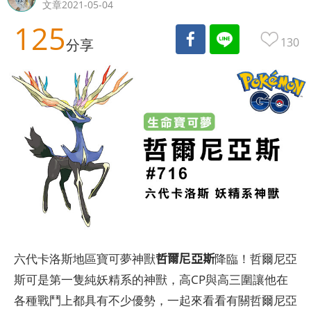
文章2021-05-04
125
130
分享
哲爾尼亞斯
六代卡洛斯地區寶可夢神獸
降臨！哲爾尼亞
斯可是第一隻純妖精系的神獸，高CP與高三圍讓他在
各種戰鬥上都具有不少優勢，一起來看看有關哲爾尼亞