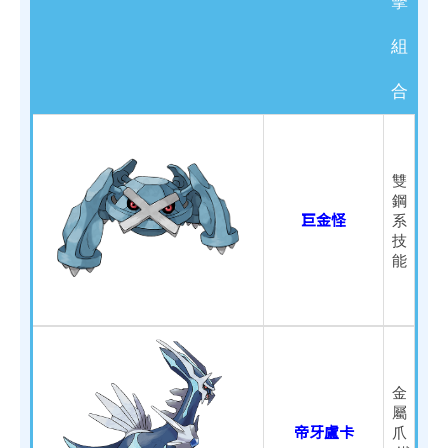
擊
組
合
雙
鋼
巨金怪
系
技
能
金
屬
帝牙盧卡
爪