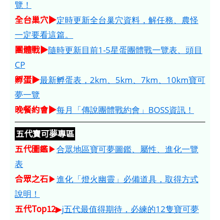
覽！
全台巢穴▶
定時更新全台巢穴資料，解任務、農怪
一定要看這篇。
團體戰▶
隨時更新目前1-5星蛋團體戰一覽表、頭目
CP
孵蛋▶
最新孵蛋表，2km、5km、7km、10km寶可
夢一覽
晚餐約會▶
每月「傳說團體戰約會」BOSS資訊！
五代寶可夢專區
五代圖鑑
▶
合眾地區寶可夢圖鑑、屬性、進化一覽
表
合眾之石
▶
進化「燈火幽靈」必備道具，取得方式
說明！
五代Top12
▶
j五代最值得期待，必練的12隻寶可夢