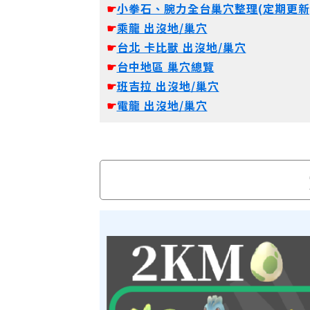
☛
小拳石、腕力全台巢穴整理(定期更新
☛
乘龍 出沒地/巢穴
☛
台北 卡比獸 出沒地/巢穴
☛
台中地區 巢穴總覽
☛
班吉拉 出沒地/巢穴
☛
電龍 出沒地/巢穴