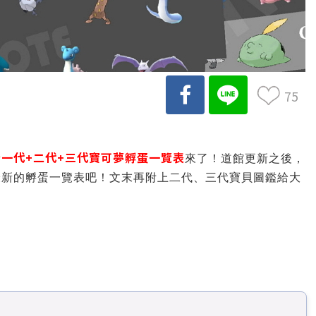
75
一代+二代+三代寶可夢孵蛋一覽表
新
來了！道館更新之後，
最新的孵蛋一覽表吧！文末再附上二代、三代寶貝圖鑑給大