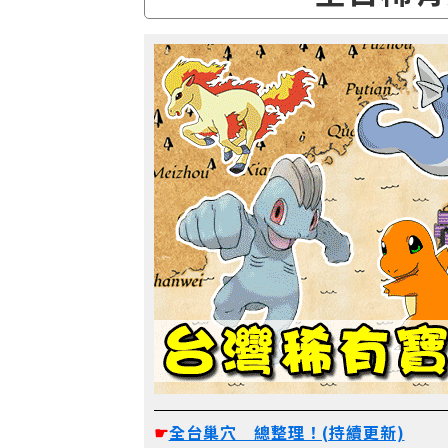
☛
全台巢穴 總整理！(持續更新)