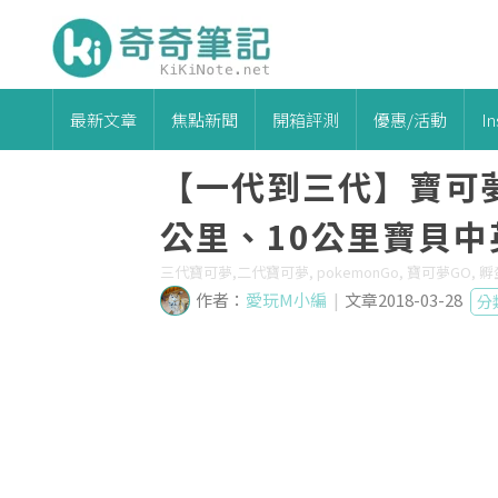
最新文章
焦點新聞
開箱評測
優惠/活動
I
【一代到三代】寶可
公里、10公里寶貝中英
三代寶可夢,二代寶可夢, pokemonGo, 寶可夢GO,
作者：
愛玩M小編
|
文章2018-03-28
分