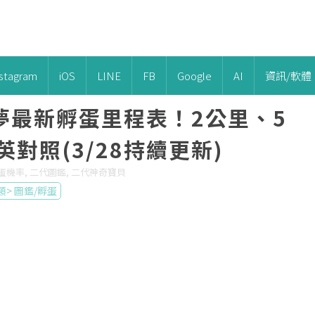
nstagram
iOS
LINE
FB
Google
AI
資訊/軟體
夢最新孵蛋里程表！2公里、5
對照(3/28持續更新)
 孵蛋機率, 二代圖鑑, 二代神奇寶貝
類>
圖鑑/孵蛋