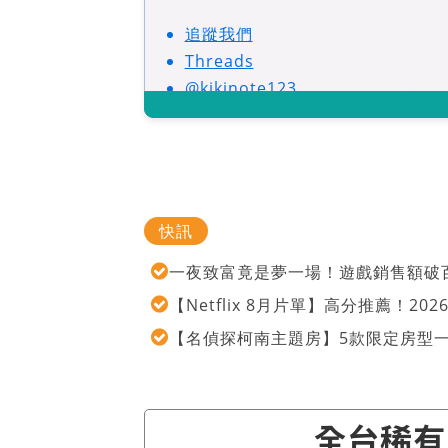
追蹤我們
Threads
@kikinote123
快訊
一夜致富竟是夢一場！遊戲銷售額破百
【Netflix 8月片單】高分推薦！2
【名偵探柯南主題房】5款限定房型
全台稀有