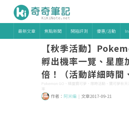
最新文章
焦點新聞
開箱評測
優惠/活動
I
【秋季活動】Pokem
孵出機率一覽、星塵
倍！（活動詳細時間
Pokemon GO、精靈寶可夢、限時活動、寶可夢
率
作者：
阿米編
|
文章2017-09-21