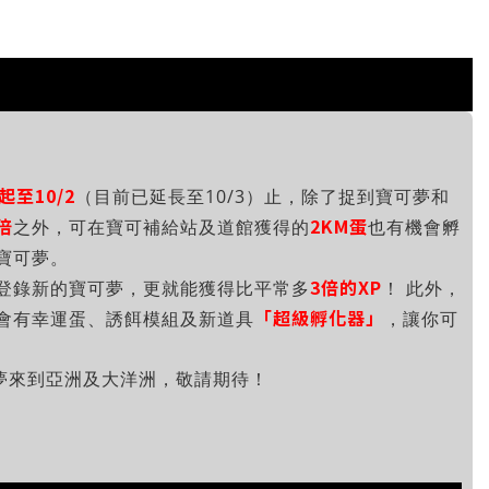
3起至10/2
（目前已延長至10/3）止，除了捉到寶可夢和
倍
2KM蛋
之外，可在寶可補給站及道館獲得的
也有機會孵
寶可夢。
3倍的XP
登錄新的寶可夢，更就能獲得比平常多
！ 此外，
「超級孵化器」
會有幸運蛋、誘餌模組及新道具
，讓你可
可夢來到亞洲及大洋洲，敬請期待！