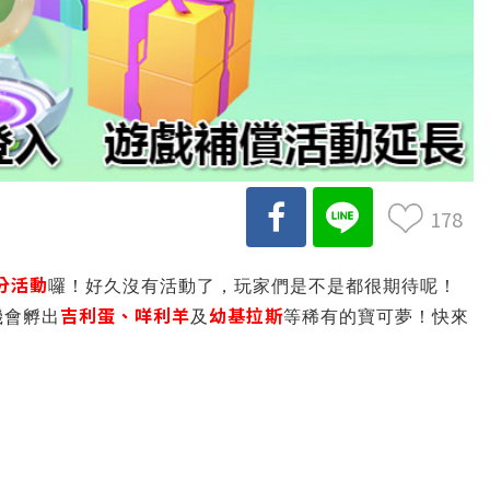
178
分活動
囉！好久沒有活動了，玩家們是不是都很期待呢！
吉利蛋、咩利羊
幼基拉斯
機會孵出
及
等稀有的寶可夢！快來