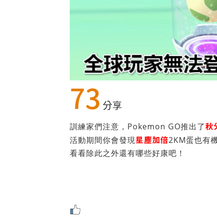
73
分享
秋
訓練家們注意，Pokemon GO推出了
星塵加倍
活動期間你會發現
2KM蛋也有
看看除此之外還有哪些好康吧！