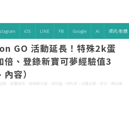
nstagram
iOS
LINE
FB
Google
AI
資訊/軟體
on GO 活動延長！特殊2k蛋
加倍、登錄新寶可夢經驗值3
、內容）
秋天活動、星塵加倍、超級孵化器、吉利蛋、咩利羊、幼基拉斯、秋分、孵出機