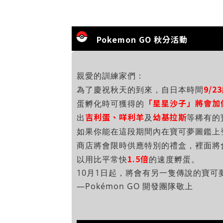
Pokemon GO 秋分活動
親愛的訓練家們：
9/2
為了慶祝秋天的到來，自日本時間
「星星沙子」將會加
蛋孵化時可獲得的
吉利蛋、咩利羊
幼基拉斯
出
及
等稀有的
如果你能在這段期間內在寶可夢圖鑑上
商店將會限時供應特別的禮盒，裡面將
1.5倍
以用比平常快
的速度孵蛋。
10月1日起，將會有另一隻傳說的寶
—Pokémon GO 開發團隊敬上