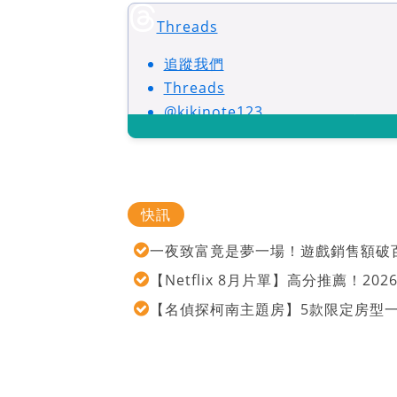
Threads
追蹤我們
Threads
@kikinote123
快訊
一夜致富竟是夢一場！遊戲銷售額破百
【Netflix 8月片單】高分推薦！2
【名偵探柯南主題房】5款限定房型