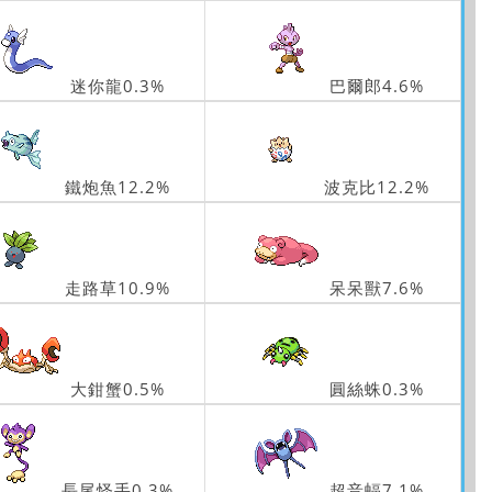
迷你龍0.3%
巴爾郎4.6%
鐵炮魚12.2%
波克比12.2%
走路草10.9%
呆呆獸7.6%
大鉗蟹0.5%
圓絲蛛0.3%
長尾怪手0.3%
超音蝠7.1%