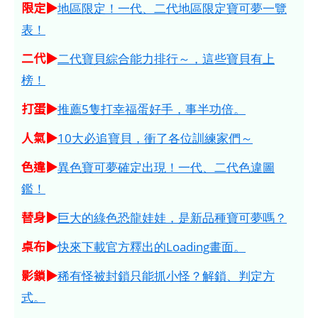
限定▶
地區限定！一代、二代地區限定寶可夢一覽
表！
二代▶
二代寶貝綜合能力排行～，這些寶貝有上
榜！
打蛋▶
推薦5隻打幸福蛋好手，事半功倍。
人氣▶
10大必追寶貝，衝了各位訓練家們～
色違▶
異色寶可夢確定出現！一代、二代色違圖
鑑！
替身▶
巨大的綠色恐龍娃娃，是新品種寶可夢嗎？
桌布▶
快來下載官方釋出的Loading畫面。
影鎖▶
稀有怪被封鎖只能抓小怪？解鎖、判定方
式。