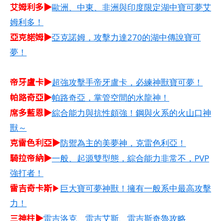
艾姆利多▶
歐洲、中東、非洲與印度限定湖中寶可夢艾
姆利多！
亞克諾姆▶
亞克諾姆，攻擊力達270的湖中傳說寶可
夢！
帝牙盧卡▶
超強攻擊手帝牙盧卡，必練神獸寶可夢！
帕路奇亞▶
帕路奇亞，掌管空間的水龍神！
席多藍恩▶
綜合能力與抗性頗強！鋼與火系的火山口神
獸～
克雷色利亞▶
防禦為主的美夢神，克雷色利亞！
騎拉帝納▶
一般、起源雙型態，綜合能力非常不，PVP
強打者！
雷吉奇卡斯
▶
巨大寶可夢神獸！擁有一般系中最高攻擊
力！
三神柱▶
雷吉洛克、雷吉艾斯、雷吉斯奇魯攻略