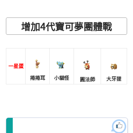
增加4代寶可夢團體戰
一星蛋
捲捲耳
小貓怪
大牙狸
圓法師