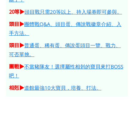
20等▶
頭目戰只需20等以上、持入場券即可參與。
頭目▶
團體戰Q&A、頭目蛋、傳說戰徽章介紹、入
手方法。
頭目▶
普通蛋、稀有蛋、傳說蛋頭目一覽、戰力、
可否單挑。
團戰▶
不當豬隊友！選擇屬性相剋的寶貝來打BOSS
吧！
相剋▶
道館最強10大寶貝，培養、打法。