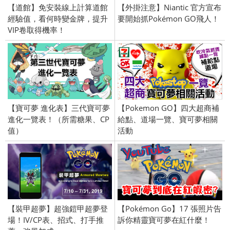
【道館】免安裝線上計算道館
【外掛注意】Niantic 官方宣布
經驗值，看何時變金牌，提升
要開始抓Pokémon GO飛人！
VIP卷取得機率！
【寶可夢 進化表】三代寶可夢
【Pokemon GO】四大超商補
進化一覽表！（所需糖果、CP
給點、道場一覽、寶可夢相關
值）
活動
【裝甲超夢】超強鎧甲超夢登
【Pokémon Go】17 張照片告
場！IV/CP表、招式、打手推
訴你精靈寶可夢在紅什麼！