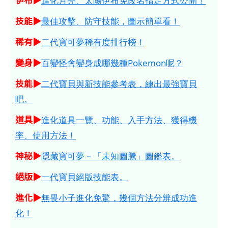
進化月亮、太陽伊布免改名指定方式公開！
技能▶
最佳攻擊、防守技能，圖示簡單看！
稀有▶
二代寶可夢稀有度排行榜！
變身▶
百變怪會變身成哪幾種Pokemon呢？
技能▶
二代寶貝與新技能參考表，練出最強寶貝
吧。
道具▶
進化道具一覽、功能、入手方法、獲得機
率、使用方法！
神秘▶
隱藏寶可夢－「未知圖騰」圖鑑表。
絕版▶
一代寶貝絕版技能表。
進化▶
無畏小子進化免驚，幾個方法分辨成功進
化！