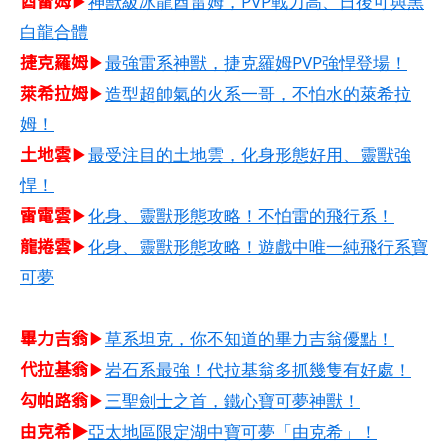
酋雷姆​
▶
神獸級冰龍酋雷姆，PVP戰力高、日後可與黑
白龍合體
捷克羅姆​
▶
最強雷系神獸，捷克羅姆PVP強悍登場！
萊希拉姆​
▶
造型超帥氣的火系一哥，不怕水的萊希拉
姆！
土地雲
▶
最受注目的土地雲，化身形態好用、靈獸強
悍！
雷電雲
▶
化身、靈獸形態攻略！不怕雷的飛行系！
龍捲雲
▶
化身、靈獸形態攻略！遊戲中唯一純飛行系寶
可夢
畢力吉翁
▶
草系坦克，你不知道的畢力吉翁優點！
代拉基翁
▶
岩石系最強！代拉基翁多抓幾隻有好處！
勾帕路翁
▶
三聖劍士之首，鐵心寶可夢神獸！
由克希▶
亞太地區限定湖中寶可夢「由克希」！