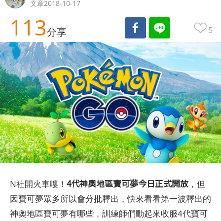
文章2018-10-17
113
5
分享
4代神奧地區寶可夢今日正式開放
N社開火車嘍！
，但
因寶可夢眾多所以會分批釋出，快來看看第一波釋出的
神奧地區寶可夢有哪些，訓練師們動起來收服4代寶可