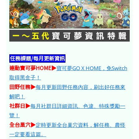
任務課題/每月更新資訊
連動寶可夢HOME​​​▶
寶可夢GO X HOME，免Switch
取得黑盒子！
田野任務▶
每月更新田野任務內容，刷出好任務來
解吧！
社群日▶
每月社群日詳細資訊、色違、特殊獎勵一
覽！
全台巢穴▶
定時更新全台巢穴資料，解任務、農怪
一定要看這篇。