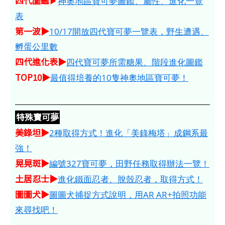
四代圖鑑
▶
神奧地區寶可夢圖鑑、屬性、進化一覽
表
第一波▶
10/17開放四代寶可夢一覽表，野生遭遇、
孵蛋公里數
四代進化表▶
四代寶可夢所需糖果、階段進化圖鑑
TOP10▶
最值得培養的10隻神奧地區寶可夢！
特殊寶可夢
美錄坦▶
2種取得方式！進化「美錄梅塔」成鋼系最
強！
晃晃斑▶
編號327寶可夢，田野任務取得辦法一覽！
土居忍士▶
進化鐵面忍者、脫殼忍者，取得方式！
圖圖犬▶
圖圖犬捕捉方式說明，用AR AR+拍照功能
來尋找吧！