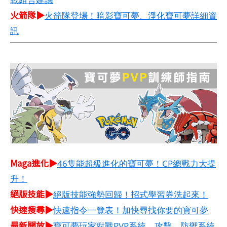
火箭隊▶
火箭隊登場！暗影寶可夢、淨化寶可夢詳細資
訊
Maga進化▶
46隻能超級進化的寶可夢！CP總戰力大提
升！
絕版技能▶
絕版技能強勢回歸！招式學習券洗起來！
快速搜尋▶
快速指令一覽表！加快尋找你要的寶可夢
最新開放▶
寶可夢玩家對戰PVP系統，攻擊、防禦系統