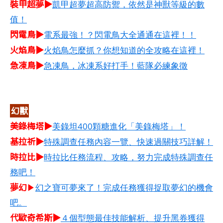
裝甲超夢▶
凱甲超夢超高防禦，依然是神獸等級的數
值！
閃電鳥▶
電系最強！？閃電鳥大全通通在這裡！！
火焰鳥▶
火焰鳥怎麼抓？你想知道的全攻略在這裡！
急凍鳥▶
急凍鳥，冰凍系好打手！藍隊必練象徵
幻獸
美錄梅塔▶
美錄坦400顆糖進化「美錄梅塔」！
基拉祈▶
特殊調查任務內容一覽、快速過關技巧詳解！
時拉比▶
時拉比任務流程、攻略，努力完成特殊調查任
務吧！
夢幻
▶
幻之寶可夢來了！完成任務獲得捉取夢幻的機會
吧。
代歐奇希斯▶
４個型態最佳技能解析、提升黑券獲得