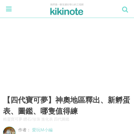
【四代寶可夢】神奧地區釋出、新孵蛋
表、圖鑑、哪隻值得練
精靈寶可夢 鑽石/珍珠 進化表 四代圖鑑
作者：
愛玩M小編