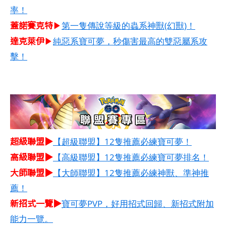
率！
蓋諾賽克特
▶
第一隻傳說等級的蟲系神獸(幻獸)！
達克萊伊
▶
純惡系寶可夢，秒傷害最高的雙惡屬系攻
擊！
超級聯盟▶
【超級聯盟】12隻推薦必練寶可夢！
高級聯盟▶
【高級聯盟】12隻推薦必練寶可夢排名！
大師聯盟▶
【大師聯盟】12隻推薦必練神獸、準神推
薦！
新招式一覽▶
寶可夢PVP，好用招式回歸、新招式附加
能力一覽。