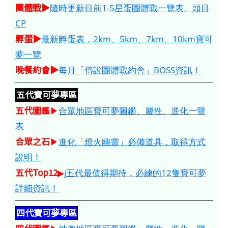
團體戰▶
隨時更新目前1-5星蛋團體戰一覽表、頭目
CP
孵蛋▶
最新孵蛋表，2km、5km、7km、10km寶可
夢一覽
晚餐約會▶
每月「傳說團體戰約會」BOSS資訊！
五代寶可夢專區
五代圖鑑
▶
合眾地區寶可夢圖鑑、屬性、進化一覽
表
合眾之石
▶
進化「燈火幽靈」必備道具，取得方式
說明！
五代Top12
▶
j五代最值得期待，必練的12隻寶可夢
詳細資訊！
四代寶可夢專區