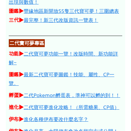
出現與數值！
圖鑑▶
豐緣地區新開放55隻三代寶可夢！三圍總表
三代▶
最完整！新三代改版資訊一覽表！
二代寶可夢專區
功能▶
二代寶可夢功能一覽！改版時間、新功能詳
解~
圖鑑▶
最新二代寶可夢圖鑑！技能、屬性、CP一
覽。
孵蛋▶
二代Pokemon孵蛋表，準神可以孵的到！！
進化▶
二代寶可夢進化攻略！（所需糖果、CP值）
伊布▶
進化各種伊布要改什麼名字？
伊布▶