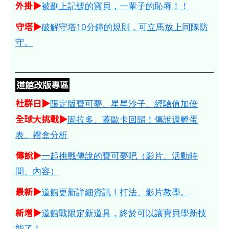
外掛▶
被劃上記號的寶貝，一輩子的恥辱！！
守塔▶
破解守塔10分鐘的規則，可立馬放上同隊防
守。
道館改版專區
社群日▶
限定版寶可夢、星星沙子、經驗值加倍
全球大挑戰▶
固拉多、蓋歐卡回歸！傳說週孵蛋
表、禮盒分析
傳說▶
一起挑戰傳說的寶可夢吧（影片、活動時
間、內容）
最新▶
道館更新詳細資訊！打法、影片教學。
新增▶
道館戰限定新道具，終於可以讓寶貝學新技
能了！