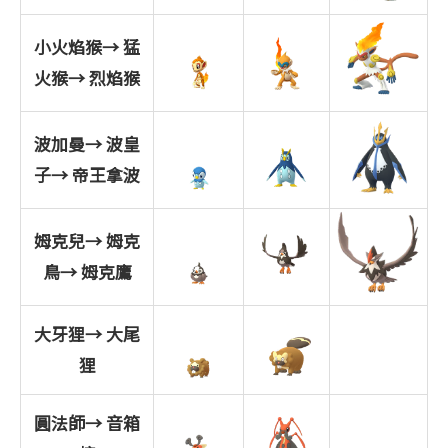
小火焰猴→
猛
火猴→
烈焰猴
波加曼→
波皇
子→
帝王拿波
姆克兒→
姆克
鳥→
姆克鷹
大牙狸→
大尾
狸
圓法師→
音箱