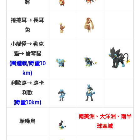
蟀
捲捲耳→
長耳
兔
小貓怪→
勒克
貓→
倫琴貓
(團體戰/孵蛋10
km)
利歐路→
路卡
利歐
(孵蛋10km)
南美洲、大洋洲、南半
聒噪鳥
球區域