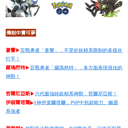
傳說中寶可夢
蒼響
▶
百戰勇者「蒼響」，不受於妖精系限制的多樣化
打手！
藏瑪然特
▶
百戰勇者「藏瑪然特」，多方面表現俱佳的
神獸！
哲爾尼亞斯​
▶
六代最強純妖精系神獸，哲爾尼亞斯！
伊裴爾塔爾
▶
Y神伊裴爾塔爾，PVP中剋超能力、幽靈
系強者