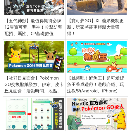
【五代神獸】最值得期待必練
【寶可夢GO】XL 糖果機制更
12隻寶可夢、準神！攻擊防禦
新，玩家將能更輕鬆大量獲
配招、屬性、CP基礎數值
得！
【社群日見面會】Pokémon
【跳躍吧！鯉魚王】超可愛鯉
GO交換貼紙發放、伊布、皮卡
魚王養成遊戲！遊戲介紹、玩
丘見面會！活動時間、地點、
法教學(Android、iPhone)
詳情