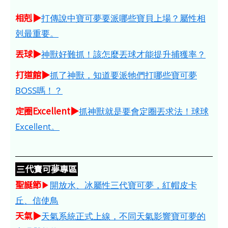
相剋▶
打傳說中寶可夢要派哪些寶貝上場？屬性相
剋最重要。
丟球▶
神獸好難抓！該怎麼丟球才能提升捕獲率？
打道館▶
抓了神獸，知道要派牠們打哪些寶可夢
BOSS嗎！？
定圈Excellent▶
抓神獸就是要會定圈丟求法！球球
Excellent。
三代寶可夢專區
聖誕節
▶
開放水、冰屬性三代寶可夢，紅帽皮卡
丘、信使鳥
天氣▶
天氣系統正式上線，不同天氣影響寶可夢的