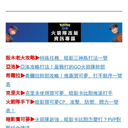
阪木老大攻略▶
特殊任務、暗影三神鳥打法一覽
亞洛▶
亞洛攻略打法！最難打的GO火箭隊幹部
希爾拉▶
希爾拉幹部攻略！推薦寶可夢、打手順序一覽
表
克里夫▶
克里夫使用寶可夢、暗影卡比獸推派打手
火箭隊手下▶
暗影寶可夢CP、攻擊、防禦、體力一覽
表！
暗影寶可夢▶
火箭隊超強，暗影卡比獸怎麼打？PVP對
戰組合建議