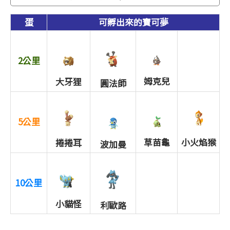
蛋
可孵出來的寶可夢
2公里
姆克兒
大牙狸
圓法師
5公里
草苗龜
小火焰猴
捲捲耳
波加曼
10公里
小貓怪
利歐路