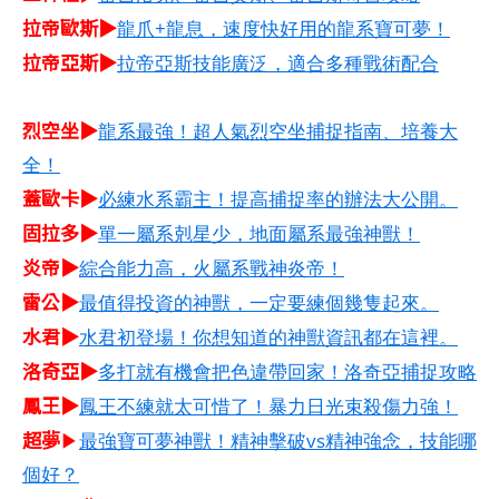
拉帝歐斯▶
龍爪+龍息，速度快好用的龍系寶可夢！
拉帝亞斯▶
拉帝亞斯技能廣泛，適合多種戰術配合
烈空坐▶
龍系最強！超人氣烈空坐捕捉指南、培養大
全！
蓋歐卡▶
必練水系霸主！提高捕捉率的辦法大公開。
固拉多▶
單一屬系剋星少，地面屬系最強神獸！
炎帝▶
綜合能力高，火屬系戰神炎帝！
雷公▶
最值得投資的神獸，一定要練個幾隻起來。
水君▶
水君初登場！你想知道的神獸資訊都在這裡。
洛奇亞▶
多打就有機會把色違帶回家！洛奇亞捕捉攻略
鳳王▶
鳳王不練就太可惜了！暴力日光束殺傷力強！
超夢
▶
最強寶可夢神獸！精神擊破vs精神強念，技能哪
個好？