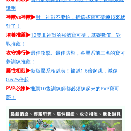
說明
神獸vs神獸▶
對上神獸不要怕，把這些寶可夢練起來就
對了！
培養推薦▶
12隻非神獸的強勢寶可夢，基礎數值、對
戰推薦！
攻守排行▶
最佳攻擊、最佳防禦，各屬系前三名的寶可
夢訓練推薦！
屬性相剋▶
新版屬系相剋表！被剋1.6倍起跳，減傷
0.625倍起
PVP必練▶
推薦10隻訓練師都必須練起來的PVP寶可
夢！