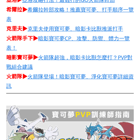
希爾拉▶
希爾拉幹部攻略！推薦寶可夢、打手順序一覽
表
克里夫▶
克里夫使用寶可夢、暗影卡比獸推派打手
火箭隊手下▶
暗影寶可夢CP、攻擊、防禦、體力一覽
表！
暗影寶可夢▶
火箭隊超強，暗影卡比獸怎麼打？PVP對
戰組合建議
火箭隊▶
火箭隊登場！暗影寶可夢、淨化寶可夢詳細資
訊