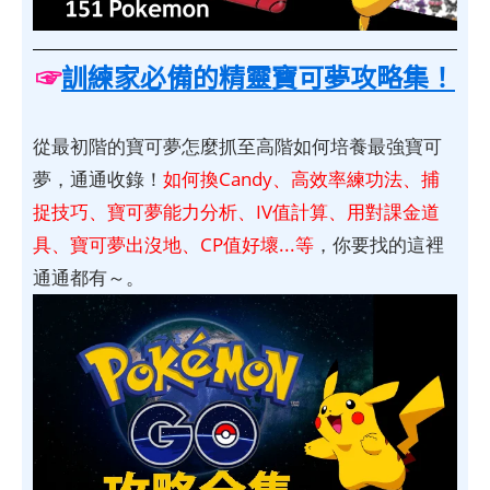
☞
訓練家必備的精靈寶可夢攻略集！
從最初階的寶可夢怎麼抓至高階如何培養最強寶可
夢，通通收錄！
如何換Candy、高效率練功法、捕
捉技巧、寶可夢能力分析、IV值計算、用對課金道
具、寶可夢出沒地、CP值好壞...等
，你要找的這裡
通通都有～。