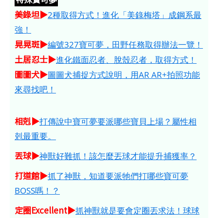
美錄坦▶
2種取得方式！進化「美錄梅塔」成鋼系最
強！
晃晃斑▶
編號327寶可夢，田野任務取得辦法一覽！
土居忍士▶
進化鐵面忍者、脫殼忍者，取得方式！
圖圖犬▶
圖圖犬捕捉方式說明，用AR AR+拍照功能
來尋找吧！
相剋▶
打傳說中寶可夢要派哪些寶貝上場？屬性相
剋最重要。
丟球▶
神獸好難抓！該怎麼丟球才能提升捕獲率？
打道館▶
抓了神獸，知道要派牠們打哪些寶可夢
BOSS嗎！？
定圈Excellent▶
抓神獸就是要會定圈丟求法！球球