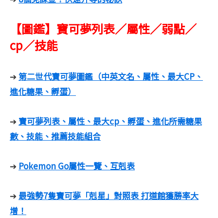
【圖鑑】寶可夢列表／屬性／弱點／
cp／技能
第二世代寶可夢圖鑑（中英文名、屬性、最大CP、
➔
進化糖果、孵蛋）
寶可夢列表、屬性、最大cp、孵蛋、進化所需糖果
➔
數、技能、推薦技能組合
Pokemon Go屬性一覽、互剋表
➔
最強勢7隻寶可夢「剋星」對照表 打道館獲勝率大
➔
增！