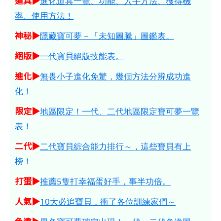
道具▶
進化道具一覽、功能、入手方法、獲得機
率、使用方法！
神秘▶
隱藏寶可夢－「未知圖騰」圖鑑表。
絕版▶
一代寶貝絕版技能表。
進化▶
無畏小子進化免驚，幾個方法分辨成功進
化！
限定▶
地區限定！一代、二代地區限定寶可夢一覽
表！
二代▶
二代寶貝綜合能力排行～，這些寶貝有上
榜！
打蛋▶
推薦5隻打幸福蛋好手，事半功倍。
人氣▶
10大必追寶貝，衝了各位訓練家們～