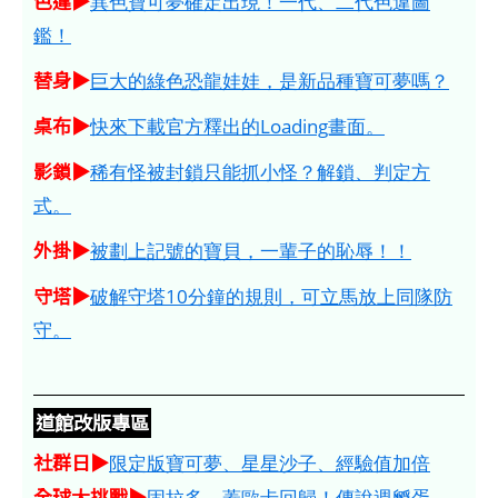
色違▶
異色寶可夢確定出現！一代、二代色違圖
鑑！
替身▶
巨大的綠色恐龍娃娃，是新品種寶可夢嗎？
桌布▶
快來下載官方釋出的Loading畫面。
影鎖▶
稀有怪被封鎖只能抓小怪？解鎖、判定方
式。
外掛▶
被劃上記號的寶貝，一輩子的恥辱！！
守塔▶
破解守塔10分鐘的規則，可立馬放上同隊防
守。
道館改版專區
社群日▶
限定版寶可夢、星星沙子、經驗值加倍
全球大挑戰▶
固拉多、蓋歐卡回歸！傳說週孵蛋