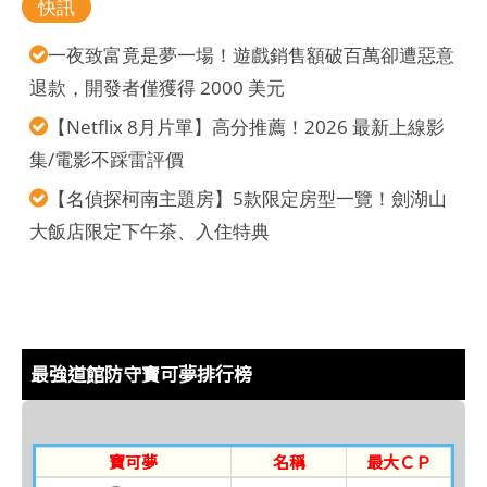
快訊
一夜致富竟是夢一場！遊戲銷售額破百萬卻遭惡意
退款，開發者僅獲得 2000 美元
【Netflix 8月片單】高分推薦！2026 最新上線影
集/電影不踩雷評價
【名偵探柯南主題房】5款限定房型一覽！劍湖山
大飯店限定下午茶、入住特典
最強道館防守寶可夢排行榜
寶可夢
名稱
最大ＣＰ