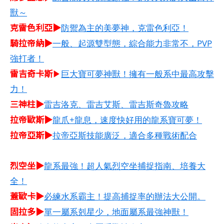
獸～
克雷色利亞▶
防禦為主的美夢神，克雷色利亞！
騎拉帝納▶
一般、起源雙型態，綜合能力非常不，PVP
強打者！
雷吉奇卡斯
▶
巨大寶可夢神獸！擁有一般系中最高攻擊
力！
三神柱▶
雷吉洛克、雷吉艾斯、雷吉斯奇魯攻略
拉帝歐斯▶
龍爪+龍息，速度快好用的龍系寶可夢！
拉帝亞斯▶
拉帝亞斯技能廣泛，適合多種戰術配合
烈空坐▶
龍系最強！超人氣烈空坐捕捉指南、培養大
全！
蓋歐卡▶
必練水系霸主！提高捕捉率的辦法大公開。
固拉多▶
單一屬系剋星少，地面屬系最強神獸！