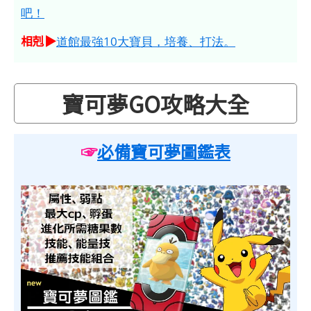
吧！
相剋▶
道館最強10大寶貝，培養、打法。
寶可夢GO攻略大全
☞
必備寶可夢圖鑑表