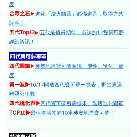
表
合眾之石
▶
進化「燈火幽靈」必備道具，取得方式
說明！
五代Top12
▶
j五代最值得期待，必練的12隻寶可夢
詳細資訊！
四代寶可夢專區
四代圖鑑
▶
神奧地區寶可夢圖鑑、屬性、進化一覽
表
第一波▶
10/17開放四代寶可夢一覽表，野生遭遇、
孵蛋公里數
四代進化表▶
四代寶可夢所需糖果、階段進化圖鑑
TOP10▶
最值得培養的10隻神奧地區寶可夢！
特殊寶可夢