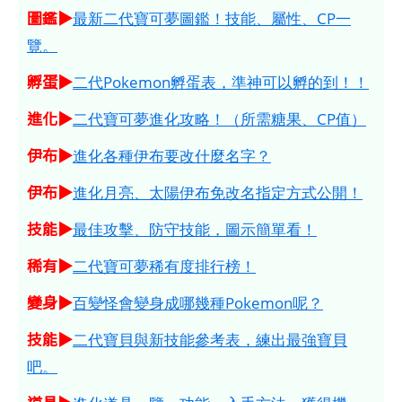
圖鑑▶
最新二代寶可夢圖鑑！技能、屬性、CP一
覽。
孵蛋▶
二代Pokemon孵蛋表，準神可以孵的到！！
進化▶
二代寶可夢進化攻略！（所需糖果、CP值）
伊布▶
進化各種伊布要改什麼名字？
伊布▶
進化月亮、太陽伊布免改名指定方式公開！
技能▶
最佳攻擊、防守技能，圖示簡單看！
稀有▶
二代寶可夢稀有度排行榜！
變身▶
百變怪會變身成哪幾種Pokemon呢？
技能▶
二代寶貝與新技能參考表，練出最強寶貝
吧。