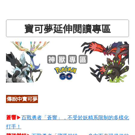
寶可夢延伸閱讀專區
傳說中寶可夢
蒼響
▶
百戰勇者「蒼響」，不受於妖精系限制的多樣化
打手！