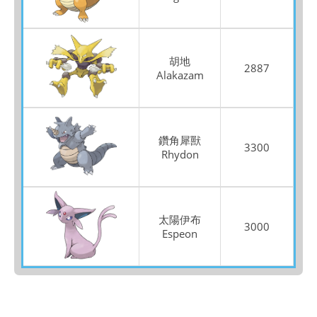
胡地
2887
Alakazam
鑽角犀獸
3300
Rhydon
太陽伊布
3000
Espeon