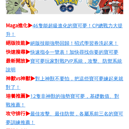
Maga進化▶
46隻能超級進化的寶可夢！CP總戰力大提
升！
絕版技能▶
絕版技能強勢回歸！招式學習券洗起來！
快速搜尋▶
快速指令一覽表！加快尋找你要的寶可夢
最新開放▶
寶可夢玩家對戰PVP系統，攻擊、防禦系統
說明
神獸vs神獸▶
對上神獸不要怕，把這些寶可夢練起來就
對了！
培養推薦▶
12隻非神獸的強勢寶可夢，基礎數值、對
戰推薦！
攻守排行▶
最佳攻擊、最佳防禦，各屬系前三名的寶可
夢訓練推薦！