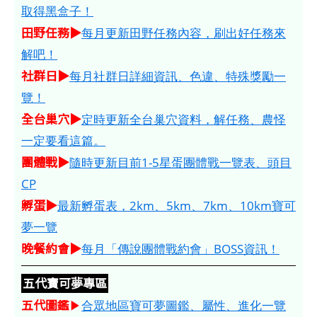
取得黑盒子！
田野任務▶
每月更新田野任務內容，刷出好任務來
解吧！
社群日▶
每月社群日詳細資訊、色違、特殊獎勵一
覽！
全台巢穴▶
定時更新全台巢穴資料，解任務、農怪
一定要看這篇。
團體戰▶
隨時更新目前1-5星蛋團體戰一覽表、頭目
CP
孵蛋▶
最新孵蛋表，2km、5km、7km、10km寶可
夢一覽
晚餐約會▶
每月「傳說團體戰約會」BOSS資訊！
五代寶可夢專區
五代圖鑑
▶
合眾地區寶可夢圖鑑、屬性、進化一覽