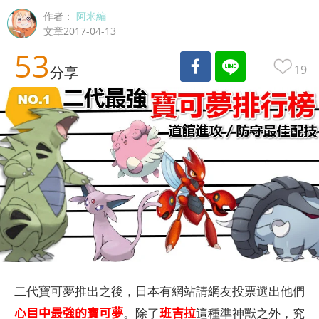
作者：
阿米編
文章2017-04-13
53
19
分享
二代寶可夢推出之後，日本有網站請網友投票選出他們
心目中最強的寶可夢
班吉拉
。除了
這種準神獸之外，究