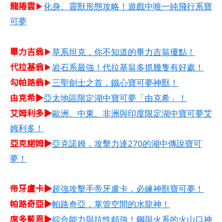
龍捲雲
▶
化身、靈獸形態攻略！遊戲中唯一純飛行系寶
可夢
畢力吉翁
▶
草系坦克，你不知道的畢力吉翁優點！
代拉基翁
▶
岩石系最強！代拉基翁多抓幾隻有好處！
勾帕路翁
▶
三聖劍士之首，鐵心寶可夢神獸！
由克希▶
亞太地區限定湖中寶可夢「由克希」！
艾姆利多▶
歐洲、中東、非洲與印度限定湖中寶可夢艾
姆利多！
亞克諾姆▶
亞克諾姆，攻擊力達270的湖中傳說寶可
夢！
帝牙盧卡▶
超強攻擊手帝牙盧卡，必練神獸寶可夢！
帕路奇亞▶
帕路奇亞，掌管空間的水龍神！
席多藍恩▶
綜合能力與抗性頗強！鋼與火系的火山口神