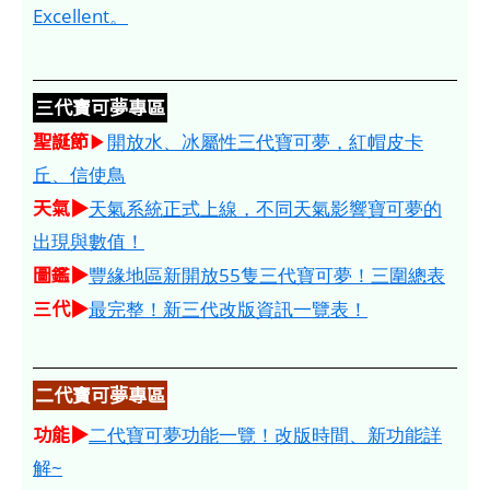
Excellent。
三代寶可夢專區
聖誕節
▶
開放水、冰屬性三代寶可夢，紅帽皮卡
丘、信使鳥
天氣▶
天氣系統正式上線，不同天氣影響寶可夢的
出現與數值！
圖鑑▶
豐緣地區新開放55隻三代寶可夢！三圍總表
三代▶
最完整！新三代改版資訊一覽表！
二代寶可夢專區
功能▶
二代寶可夢功能一覽！改版時間、新功能詳
解~