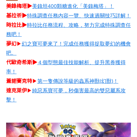
美錄梅塔▶
美錄坦400顆糖進化「美錄梅塔」！
基拉祈▶
特殊調查任務內容一覽、快速過關技巧詳解！
時拉比▶
時拉比任務流程、攻略，努力完成特殊調查任
務吧！
夢幻
▶
幻之寶可夢來了！完成任務獲得捉取夢幻的機會
吧。
代歐奇希斯▶
４個型態最佳技能解析、提升黑券獲得
率！
蓋諾賽克特
▶
第一隻傳說等級的蟲系神獸(幻獸)！
達克萊伊
▶
純惡系寶可夢，秒傷害最高的雙惡屬系攻
擊！