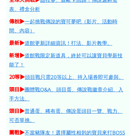
表、禮盒分析
傳說▶
一起挑戰傳說的寶可夢吧（影片、活動時
間、內容）
最新▶
道館更新詳細資訊！打法、影片教學。
新增▶
道館戰限定新道具，終於可以讓寶貝學新技
能了！
20等▶
頭目戰只需20等以上、持入場券即可參與。
頭目▶
團體戰Q&A、頭目蛋、傳說戰徽章介紹、入
手方法。
頭目▶
普通蛋、稀有蛋、傳說蛋頭目一覽、戰力、
可否單挑。
團戰▶
不當豬隊友！選擇屬性相剋的寶貝來打BOSS