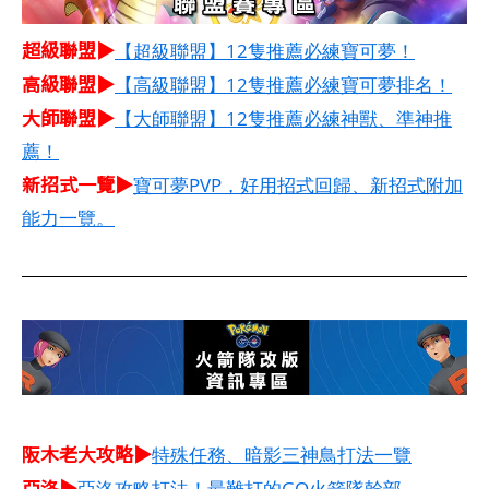
超級聯盟▶
【超級聯盟】12隻推薦必練寶可夢！
高級聯盟▶
【高級聯盟】12隻推薦必練寶可夢排名！
大師聯盟▶
【大師聯盟】12隻推薦必練神獸、準神推
薦！
新招式一覽▶
寶可夢PVP，好用招式回歸、新招式附加
能力一覽。
阪木老大攻略▶
特殊任務、暗影三神鳥打法一覽
亞洛▶
亞洛攻略打法！最難打的GO火箭隊幹部