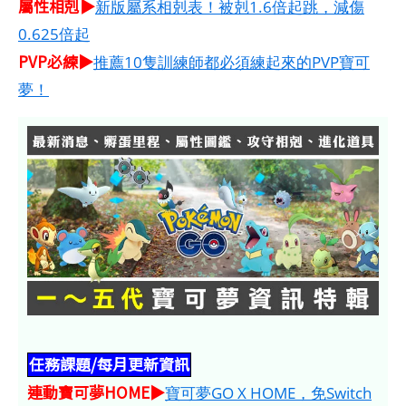
屬性相剋▶
新版屬系相剋表！被剋1.6倍起跳，減傷
0.625倍起
PVP必練▶
推薦10隻訓練師都必須練起來的PVP寶可
夢！
任務課題/每月更新資訊
連動寶可夢HOME​​​▶
寶可夢GO X HOME，免Switch