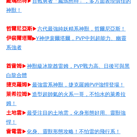
藏瑪然特
▶
百戰勇者「藏瑪然特」，多方面表現俱佳的
神獸！
哲爾尼亞斯​
▶
六代最強純妖精系神獸，哲爾尼亞斯！
伊裴爾塔爾
▶
Y神伊裴爾塔爾，PVP中剋超能力、幽靈
系強者
酋雷姆​
▶
神獸級冰龍酋雷姆，PVP戰力高、日後可與黑
白龍合體
捷克羅姆​
▶
最強雷系神獸，捷克羅姆PVP強悍登場！
萊希拉姆​
▶
造型超帥氣的火系一哥，不怕水的萊希拉
姆！
土地雲
▶
最受注目的土地雲，化身形態好用、靈獸強
悍！
雷電雲
▶
化身、靈獸形態攻略！不怕雷的飛行系！