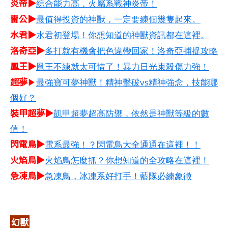
炎帝▶
綜合能力高，火屬系戰神炎帝！
雷公▶
最值得投資的神獸，一定要練個幾隻起來。
水君▶
水君初登場！你想知道的神獸資訊都在這裡。
洛奇亞▶
多打就有機會把色違帶回家！洛奇亞捕捉攻略
鳳王▶
鳳王不練就太可惜了！暴力日光束殺傷力強！
超夢
▶
最強寶可夢神獸！精神擊破vs精神強念，技能哪
個好？
裝甲超夢▶
凱甲超夢超高防禦，依然是神獸等級的數
值！
閃電鳥▶
電系最強！？閃電鳥大全通通在這裡！！
火焰鳥▶
火焰鳥怎麼抓？你想知道的全攻略在這裡！
急凍鳥▶
急凍鳥，冰凍系好打手！藍隊必練象徵
幻獸