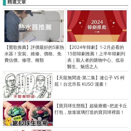
精選文章
【鶯歌推薦】評價最好的5家熱
【2024年韓劇】1-2月必看的
水器！安裝、維修、價格、免
15部韓劇推薦！上半年韓劇列
費估價、修理、種類
表｜殺人者的購物中心、低谷
醫生、魅惑之人
【天龍無間道-第二集】連公子 VS 柯
屁！台北市長 KUSO 漫畫！
【寶貝球生態瓶】超級療癒~把皮卡丘
打包，放進玻璃打造的寶貝球裡面！