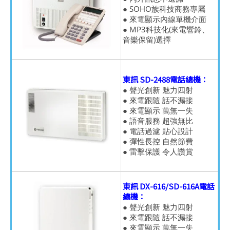
● SOHO族科技商務專屬
● 來電顯示內線單機介面
● MP3科技化(來電響鈴、
音樂保留)選擇
東訊 SD-2488電話總機：
● 聲光創新 魅力四射
● 來電跟隨 話不漏接
● 來電顯示 萬無一失
● 語音服務 超強無比
● 電話過濾 貼心設計
● 彈性長控 自然節費
● 雷擊保護 令人讚賞
東訊 DX-616/SD-616A電話
總機：
● 聲光創新 魅力四射
● 來電跟隨 話不漏接
● 來電顯示 萬無一失