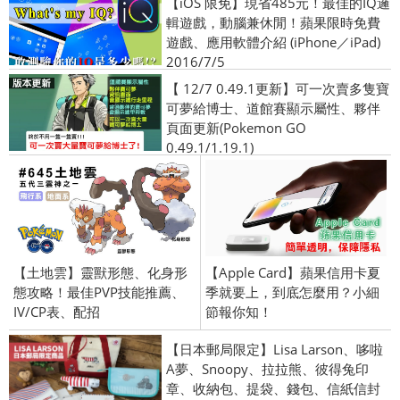
【iOS 限免】現省485元！最佳的IQ邏
輯遊戲，動腦兼休閒！蘋果限時免費
遊戲、應用軟體介紹 (iPhone／iPad)
2016/7/5
【 12/7 0.49.1更新】可一次賣多隻寶
可夢給博士、道館賽顯示屬性、夥伴
頁面更新(Pokemon GO
0.49.1/1.19.1)
【土地雲】靈獸形態、化身形
【Apple Card】蘋果信用卡夏
態攻略！最佳PVP技能推薦、
季就要上，到底怎麼用？小細
IV/CP表、配招
節報你知！
【日本郵局限定】Lisa Larson、哆啦
A夢、Snoopy、拉拉熊、彼得兔印
章、收納包、提袋、錢包、信紙信封