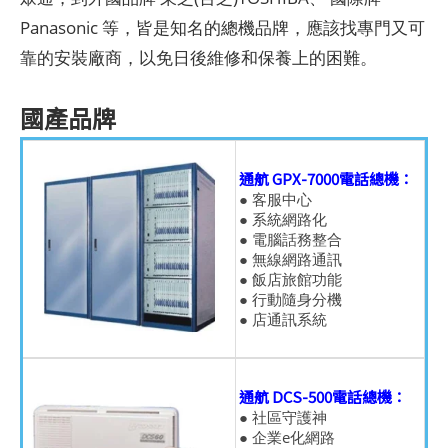
Panasonic 等，皆是知名的總機品牌，應該找專門又可
靠的安裝廠商，以免日後維修和保養上的困難。
國產品牌
通航 GPX-7000電話總機：
● 客服中心
● 系統網路化
● 電腦話務整合
● 無線網路通訊
● 飯店旅館功能
● 行動隨身分機
● 店通訊系統
通航 DCS-500電話總機：
● 社區守護神
● 企業e化網路