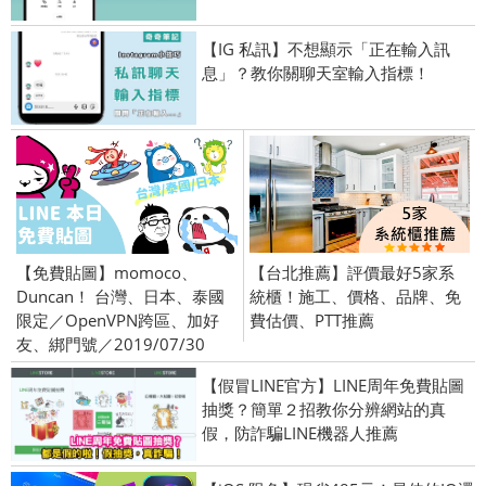
【IG 私訊】不想顯示「正在輸入訊
息」？教你關聊天室輸入指標！
【免費貼圖】momoco、
【台北推薦】評價最好5家系
Duncan！ 台灣、日本、泰國
統櫃！施工、價格、品牌、免
限定／OpenVPN跨區、加好
費估價、PTT推薦
友、綁門號／2019/07/30
【假冒LINE官方】LINE周年免費貼圖
抽獎？簡單２招教你分辨網站的真
假，防詐騙LINE機器人推薦