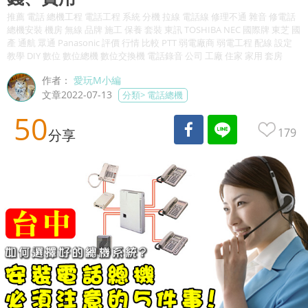
推薦 電話 總機工程 電話工程 系統 分機 拉線 電話線 修理不通 雜音 修電話
總機安裝 機房 無線 品牌 施工 保養 套裝 東訊 TOSHIBA NEC 國際牌 東芝 國
產 通航 眾通 Panasonic 評價 行情 比較 PTT 弱電廠商 弱電工程 配線 設定
教學 DIY 數位 數位總機 數位交換機 電話錄音 公司 工廠 住家 家用 套房
作者：
愛玩M小編
文章2022-07-13
分類>
電話總機
50
179
分享