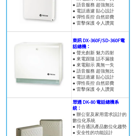
● 語音服務 超強無比
● 電話過濾 貼心設計
● 彈性長控 自然節費
● 雷擊保護 令人讚賞
東訊 DX-360F/SD-360F電
話總機：
● 聲光創新 魅力四射
● 來電跟隨 話不漏接
● 來電顯示 萬無一失
● 語音服務 超強無比
● 電話過濾 貼心設計
● 彈性長控 自然節費
● 雷擊保護 令人讚賞
眾通 DK-80 電話總機系
統：
● 辦公室及家用需求設計的
數位化系統
● 符合通訊產品數位化趨勢
● 安全性的功能設計