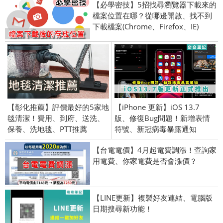
【必學密技】5招找尋瀏覽器下載來的
檔案位置在哪？從哪邊開啟、找不到
下載檔案(Chrome、Firefox、IE)
【彰化推薦】評價最好的5家地
【iPhone 更新】iOS 13.7
毯清潔！費用、到府、送洗、
版、修復Bug問題！新增表情
保養、洗地毯、PTT推薦
符號、新冠病毒暴露通知
【台電電價】4月起電費調漲！查詢家
用電費、你家電費是否會漲價？
【LINE更新】複製好友連結、電腦版
日期搜尋新功能！