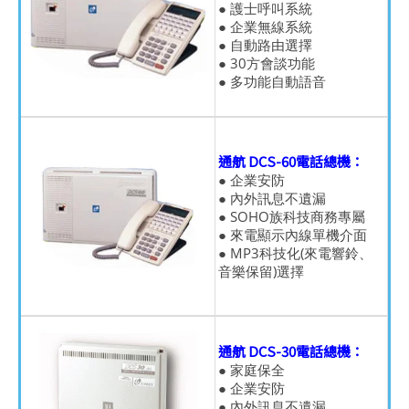
● 護士呼叫系統
● 企業無線系統
● 自動路由選擇
● 30方會談功能
● 多功能自動語音
通航 DCS-60電話總機：
● 企業安防
● 內外訊息不遺漏
● SOHO族科技商務專屬
● 來電顯示內線單機介面
● MP3科技化(來電響鈴、
音樂保留)選擇
通航 DCS-30電話總機：
● 家庭保全
● 企業安防
● 內外訊息不遺漏