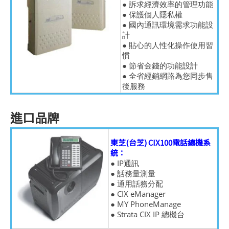
● 訴求經濟效率的管理功能
● 保護個人隱私權
● 國內通訊環境需求功能設
計
● 貼心的人性化操作使用習
慣
● 節省金錢的功能設計
● 全省經銷網路為您同步售
後服務
進口品牌
東芝(台芝) CIX100電話總機系
統：
● IP通訊
● 話務量測量
● 通用話務分配
● CIX eManager
● MY PhoneManage
● Strata CIX IP 總機台