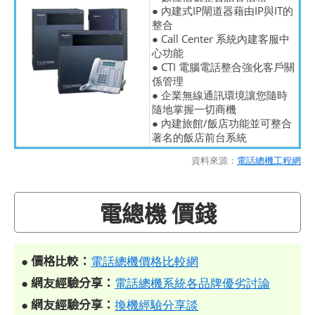
● 內建式IP閘道器藉由IP與IT的
整合
● Call Center 系統內建客服中
心功能
● CTI 電腦電話整合強化客戶關
係管理
● 企業無線通訊環境讓您隨時
隨地掌握一切商機
● 內建旅館/飯店功能並可整合
著名的飯店前台系統
資料來源：
電話總機工程網
電總機 價錢
價格比較：
●
電話總機價格比較網
網友經驗分享：
●
電話總機系統各品牌優劣討論
網友經驗分享：
●
換機經驗分享談