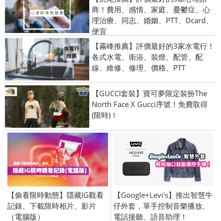
商！費用、感情、家庭、憂鬱症、心
理治療、同志、婚姻、PTT、Dcard、
便宜
【霧峰推薦】評價最好的3家水電行！
各式水電、衛浴、裝燈、配管、配
線、維修、修理、價格、PTT
【GUCCI套裝】寶可夢限定裝扮The
North Face X Gucci序號！免費取得
(限時)！
【偷看限時動態】隱藏IG觀看
【Google+Levi's】推出智慧牛
記錄、下載限時相片、影片
仔外套，單手控制音樂播放、
（電腦版）
電話接聽、語音助理！