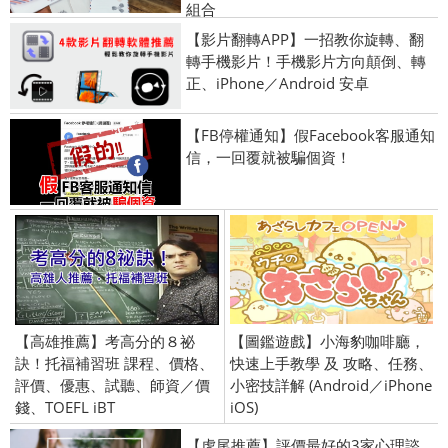
組合
【影片翻轉APP】一招教你旋轉、翻
轉手機影片！手機影片方向顛倒、轉
正、iPhone／Android 安卓
【FB停權通知】假Facebook客服通知
信，一回覆就被騙個資！
【高雄推薦】考高分的８祕
【圖鑑遊戲】小海豹咖啡廳，
訣！托福補習班 課程、價格、
快速上手教學 及 攻略、任務、
評價、優惠、試聽、師資／價
小密技詳解 (Android／iPhone
錢、TOEFL iBT
iOS)
【虎尾推薦】評價最好的3家心理諮