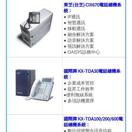
東芝(台芝) CIX670電話總機系
統：
● IP通訊
● 智慧通訊
● 移動通訊
● 融合解決方案
● 語音解決方案
● 視訊解決方案
● OAISYS話務中心
國際牌 KX-TDA30電話總機系
統：
● 企業成本管控
● 提昇工作效率
●便利無線系統
● 多項話機選擇
國際牌 KX-TDA100/200/600電
話總機系統：
● 數位信號整合語音信箱