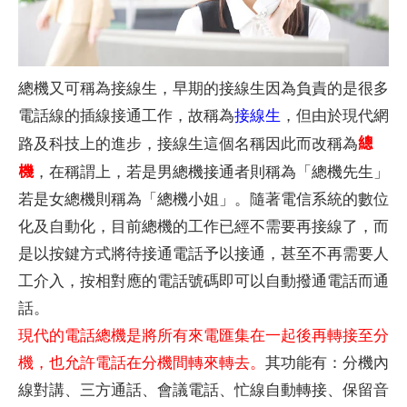
總機又可稱為接線生，早期的接線生因為負責的是很多
電話線的插線接通工作，故稱為
接線生
，但由於現代網
總
路及科技上的進步，接線生這個名稱因此而改稱為
機
，在稱謂上，若是男總機接通者則稱為「總機先生」
若是女總機則稱為「總機小姐」。隨著電信系統的數位
化及自動化，目前總機的工作已經不需要再接線了，而
是以按鍵方式將待接通電話予以接通，甚至不再需要人
工介入，按相對應的電話號碼即可以自動撥通電話而通
話。
現代的電話總機是將所有來電匯集在一起後再轉接至分
機，也允許電話在分機間轉來轉去。
其功能有：分機內
線對講、三方通話、會議電話、忙線自動轉接、保留音