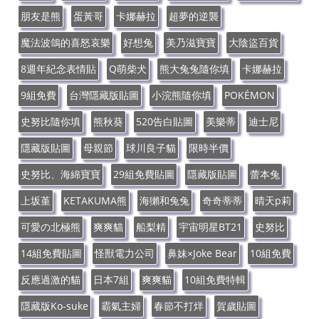
朋友是熊
蛋黃哥
卡娜赫拉
超夢的逆襲
魔法波鴿的喜怒哀樂
好想兔
美乃滋寶寶
大陰盜百貨
8週年紀念表情貼
Q萌柴犬
熊大兔兔隨你填
卡娜赫拉
9組免費
台灣隱藏版貼圖
小浣熊隨你填
POKÉMON
史努比隨你填
熊秋葵
520告白貼圖
美樂蒂
迪士尼
隱藏版貼圖
母親節
球川良子貓
限時半價
史努比、海綿寶寶
29組免費貼圖
隱藏版貼圖
蕾本兔
上坂堇
KETAKUMA熊
海獺和兔兔
奇奇蒂蒂
晴天p莉
可愛の北極熊
爽爽貓
船梨精
宇宙明星BT21
史努比
14組免費貼圖
怪獸電力公司
鼻妹×Joke Bear
10組免費
反應過激的貓
日本7組
爽爽貓
10組免費特輯
隱藏版Ko-suke
霸氣主婦
春節不打烊
賀歲貼圖