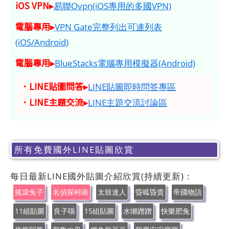
iOS VPN▸
易聯Ovpn(iOS專用的多國VPN)
電腦專用▸
VPN Gate完整列出可連列表
(iOS/Android)
電腦專用▸
BlueStacks電腦專用模擬器(Android)
．LINE貼圖問答▸
LINE貼圖即時問答專區
．LINE主題交流▸
LINE主題交流討論區
所有免費國外LINE貼圖欣賞
每日最新LINE國外貼圖介紹欣賞(持續更新)：
搖滾兔子
名偵探柯南
太鼓達人
昏呱昏貴
帝國物語
11組貼圖
良子喵
15組貼圖
水獺蹭蹭
快樂肥兔