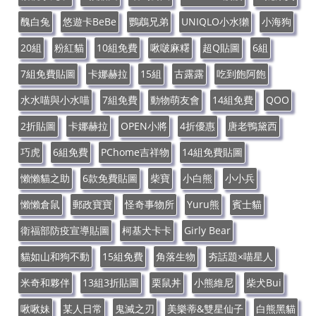
醜白兔
悠遊卡BeBe
鸚鵡兄弟
UNIQLO小水獺
小海狗
20組
粉紅貓
10組免費
啾啵麻糬
超Q貼圖
6組
7組免費貼圖
卡娜赫拉
15組
古露露
吃到飽阿飽
水水喵與小水喵
7組免費
動物萌友會
14組免費
QOO
2折貼圖
卡娜赫拉
OPEN小將
4折優惠
唐老鴨黛西
巧虎
6組免費
PChome吉祥物
14組免費貼圖
懶懶貓之助
6款免費貼圖
柴寶
小白熊
小小兵
懶懶倉鼠
郵政寶寶
怪奇事物所
Yuru熊
賓士貓
衛福部防疫宣導貼圖
柯基犬卡卡
Girly Bear
貓如山和狗不動
15組免費
角落生物
夯話題×喵星人
米奇和夥伴
13組3折貼圖
栗鼠丼
小熊維尼
柴犬Bui
啾啾妹
某人日常
鬼滅之刃
美樂蒂&雙星仙子
白熊黑貓