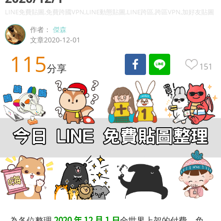
LINE免費貼圖,免費跨國VPN,LINE動態貼圖,LINE跨區,跨區VPN,加好友貼圖
作者：
傑森
文章2020-12-01
115
151
分享
2020 年 12 月 1 日
為各位整理
全世界上架的付費、免