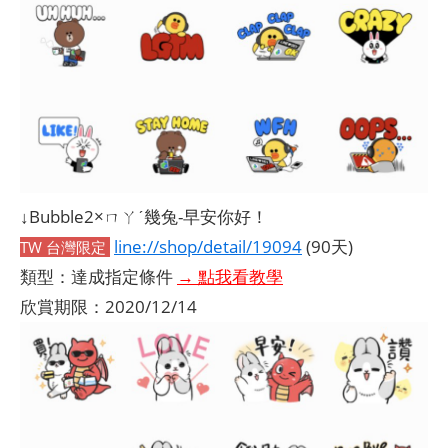
↓Bubble2×ㄇㄚˊ幾兔-早安你好！
line://shop/detail/19094
(90天)
TW 台灣限定
類型：達成指定條件
→ 點我看教學
欣賞期限：2020/12/14