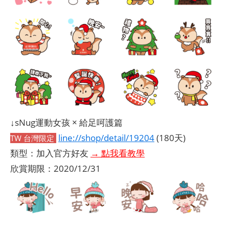
↓sNug運動女孩 × 給足呵護篇
line://shop/detail/19204
(180天)
TW 台灣限定
類型：加入官方好友
→ 點我看教學
欣賞期限：2020/12/31