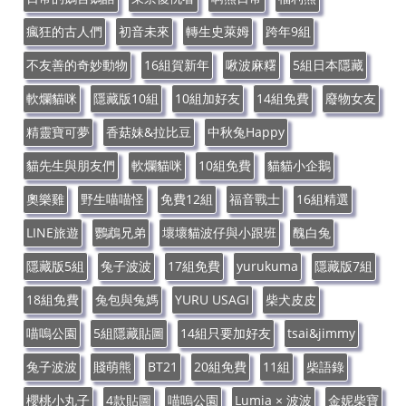
瘋狂的古人們
初音未來
轉生史萊姆
跨年9組
不友善的奇妙動物
16組賀新年
啾波麻糬
5組日本隱藏
軟爛貓咪
隱藏版10組
10組加好友
14組免費
廢物女友
精靈寶可夢
香菇妹&拉比豆
中秋兔Happy
貓先生與朋友們
軟爛貓咪
10組免費
貓貓小企鵝
奧樂雞
野生喵喵怪
免費12組
福音戰士
16組精選
LINE旅遊
鸚鵡兄弟
壞壞貓波仔與小跟班
醜白兔
隱藏版5組
兔子波波
17組免費
yurukuma
隱藏版7組
18組免費
兔包與兔媽
YURU USAGI
柴犬皮皮
喵嗚公園
5組隱藏貼圖
14組只要加好友
tsai&jimmy
兔子波波
賤萌熊
BT21
20組免費
11組
柴語錄
櫻桃小丸子
4款貼圖
喵嗚公園
Lumia × 波波
金妮柴寶