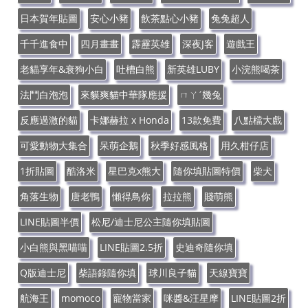
日本賀年貼圖
安心小豬
飲茶點心小豬
兔兔超人
千千進食中
四月畫畫
霹靂英雄
深夜J客
遊戲王
老貓享年&衰狗小白
吐槽白熊
新英雄LUBY
小浣熊喝茶
法鬥白泡泡
來貘爽貓中華隊應援
ㄇㄚˊ幾兔
反應過激的貓
卡娜赫拉 x Honda
13款免費
八點檔大戲
可愛動物大集合
呆萌企鵝
秋季好感風格
用久柑仔店
1折貼圖
酷洛米
星巴克x熊大
隨你填貼圖特價
柴犬
角落生物
唐老鴨
懶得鳥你
拉拉熊
賤萌熊
LINE貼圖半價
松尼/迪士尼公主隨你填貼圖
小白熊與黑喵喵
LINE貼圖2.5折
史迪奇隨你填
Q版迪士尼
柴語錄隨你填
球川良子貓
天線寶寶
航海王
momoco
寵物當家
咪醬&汪星摩
LINE貼圖2折