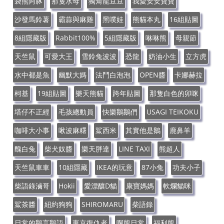
袋熊阿豚
那隻水母
獨角龍豆豆
我愛安安寶寶
沙發馬鈴薯
霸蒜與麻雞
黑噗娃
熊貓本丸
16組貼圖
8組隱藏版
Rabbit100%
5組隱藏版
咻咻熊
母親節
天竺鼠
可愛大王
雪鈴兔波波
恐龍
奶油小生
立方虎
水中都是魚
幽默大媽
法鬥白泡泡
OPEN醬
卡娜赫拉
柯基
19組貼圖
樂天熊貓
跨年貼圖
那隻白色的卯咪
塔仔不正經
毛孩總動員
快樂鵝鵝們
USAGI TEIKOKU
咖啡大小事
啾波麻糬
鯊西米
其實他是鵝
鹿鼻羊
醜白兔
柴犬奴醬
樂天胖達
LINE TAXI
熊超人
天竺鼠車車
10組隱藏
IKEA的玩意
87小兔
功夫小子
柴語錄滷哥
Hokii
愛漂釀D貓
康寶媽媽
軟爛貓咪
鯊茶醬
紐約狗狗
SHIROMARU
柴語錄
日常的鵝言鵝語
東京復仇者
啊熊日常
福利熊