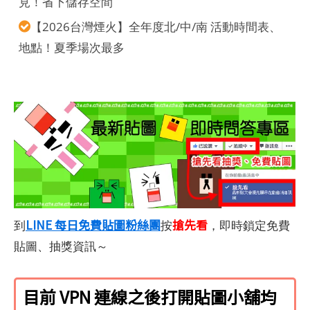
見！省下儲存空間
【2026台灣煙火】全年度北/中/南 活動時間表、
地點！夏季場次最多
LINE 每日免費貼圖粉絲團
搶先看
到
按
，即時鎖定免費
貼圖、抽獎資訊～
目前 VPN 連線之後打開貼圖小舖均