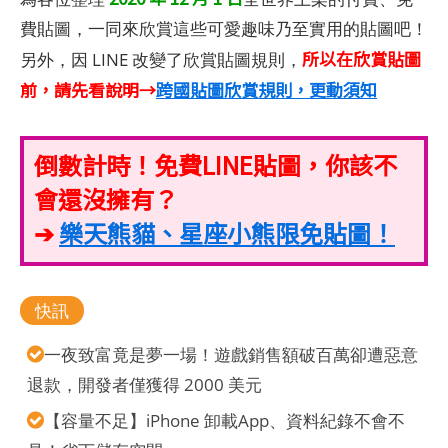
費貼圖，一同來欣賞這些可愛趣味乃至實用的貼圖吧！
所以在欣賞貼圖
另外，因 LINE 改變了欣賞貼圖規則，
前，請先看說明→
跨國貼圖欣賞規則，更動須知
倒數計時！免費LINE貼圖，你該不
會還沒擁有？
➔
樂天熊貓、星座小熊限免貼圖！
快訊
一夜致富竟是夢一場！遊戲銷售額破百萬卻遭惡意
退款，開發者僅獲得 2000 美元
【容量不足】iPhone 卸載App、資料紀錄不會不