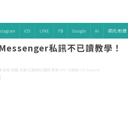
nstagram
iOS
LINE
FB
Google
AI
資訊/軟體
essenger私訊不已讀教學！
 已讀 偷看 隱藏 未讀 已讀標記 關閉 教學 APP 手機版 iOS Android