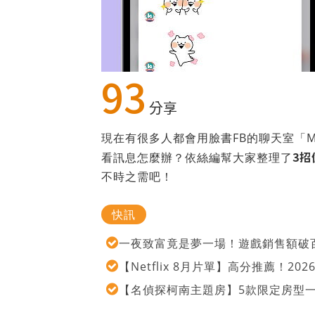
93
分享
現在有很多人都會用臉書FB的聊天室「M
3
看訊息怎麼辦？依絲編幫大家整理了
不時之需吧！
快訊
一夜致富竟是夢一場！遊戲銷售額破百
【Netflix 8月片單】高分推薦！2
【名偵探柯南主題房】5款限定房型