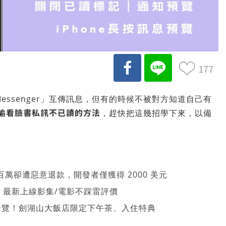
177
essenger」互傳訊息，但有的時候不被對方知道自己有
招偷看臉書私訊不已讀的方法
，趕快把這幾招學下來，以備
萬卻遭惡意退款，開發者僅獲得 2000 美元
026 最新上線影集/電影不踩雷評價
一覽！劍湖山大飯店限定下午茶、入住特典