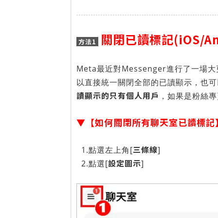
關閉已讀標記(iOS/An
方法1
Meta最近對Messenger進行了一場
以直接統一關閉全部的已讀顯示，也可
讀顯示的只有個人用戶
，如果是粉絲專
▼【如何關閉所有聊天室已讀標記
三條線
1.點選左上角[
]
設定圖示
2.點選[
]