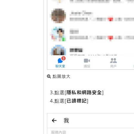
點圖放大
隱私和網路安全
3.點選[
]
已讀標記
4.點選[
]