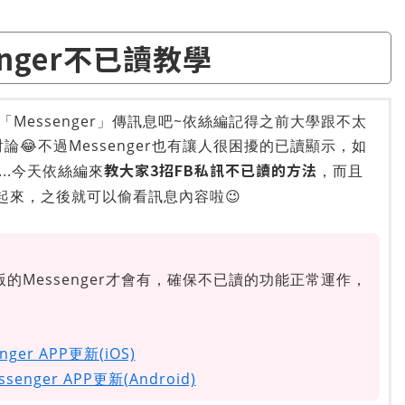
enger不已讀教學
Messenger」傳訊息吧~依絲編記得之前大學跟不太
討論😂不過Messenger也有讓人很困擾的已讀顯示，如
教大家3招FB私訊不已讀的方法
..今天依絲編來
，而且
起來，之後就可以偷看訊息內容啦😉
Messenger才會有，確保不已讀的功能正常運作，
ger APP更新(iOS)
enger APP更新(Android)