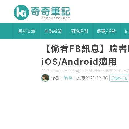
最新文章
焦點新聞
開箱評測
優惠/活動
I
【偷看FB訊息】臉書M
iOS/Android適用
FB Facebook Messenger 訊息 聊天室 臉書 Meta
作者：
依絲
|
文章2023-12-20
分類>
FB