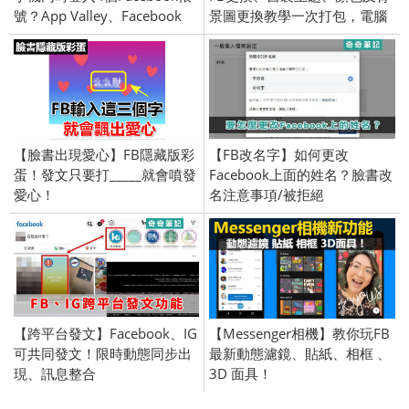
號？App Valley、Facebook
景圖更換教學一次打包，電腦
++、免刷機、Safari、網頁版
版適用 / Chrome
【臉書出現愛心】FB隱藏版彩
【FB改名字】如何更改
蛋！發文只要打_____就會噴發
Facebook上面的姓名？臉書改
愛心！
名注意事項/被拒絕
【跨平台發文】Facebook、IG
【Messenger相機】教你玩FB
可共同發文！限時動態同步出
最新動態濾鏡、貼紙、相框 、
現、訊息整合
3D 面具！