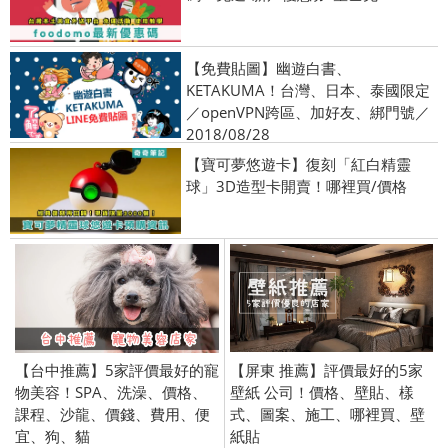
【免費貼圖】幽遊白書、
KETAKUMA！台灣、日本、泰國限定
／openVPN跨區、加好友、綁門號／
2018/08/28
【寶可夢悠遊卡】復刻「紅白精靈
球」3D造型卡開賣！哪裡買/價格
【台中推薦】5家評價最好的寵
【屏東 推薦】評價最好的5家
物美容！SPA、洗澡、價格、
壁紙 公司！價格、壁貼、樣
課程、沙龍、價錢、費用、便
式、圖案、施工、哪裡買、壁
宜、狗、貓
紙貼