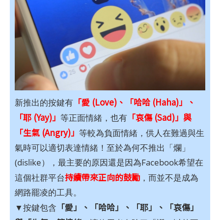
「愛 (Love)、「哈哈 (Haha)」、
新推出的按鍵有
「耶 (Yay)」
「哀傷 (Sad)」與
等正面情緒，也有
「生氣 (Angry)」
等較為負面情緒，供人在難過與生
氣時可以適切表達情緒！至於為何不推出「爛」
(dislike），最主要的原因還是因為Facebook希望在
持續帶來正向的鼓勵
這個社群平台
，而並不是成為
網路罷凌的工具。
「愛」、「哈哈」、「耶」、「哀傷」
▼按鍵包含