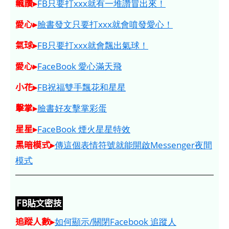
飄讚▸
FB只要打xxx就有一堆讚冒出來！
愛心▸
臉書發文只要打xxx就會噴發愛心！
氣球▸
FB只要打xxx就會飄出氣球！
愛心▸
FaceBook 愛心滿天飛
小花▸
FB祝福雙手飄花和星星
擊掌▸
臉書好友擊掌彩蛋
星星▸
FaceBook 煙火星星特效
黑暗模式▸
傳這個表情符號就能開啟Messenger夜間
模式
FB貼文密技
追蹤人數▸
如何顯示/關閉Facebook 追蹤人