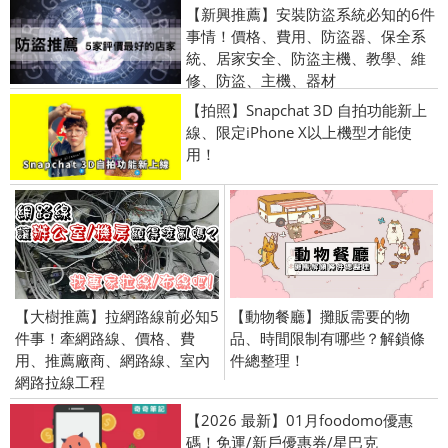
【新興推薦】安裝防盜系統必知的6件
事情！價格、費用、防盜器、保全系
統、居家安全、防盜主機、教學、維
修、防盜、主機、器材
【拍照】Snapchat 3D 自拍功能新上
線、限定iPhone X以上機型才能使
用！
【大樹推薦】拉網路線前必知5
【動物餐廳】攤販需要的物
件事！牽網路線、價格、費
品、時間限制有哪些？解鎖條
用、推薦廠商、網路線、室內
件總整理！
網路拉線工程
【2026 最新】01月foodomo優惠
碼！免運/新戶優惠券/星巴克