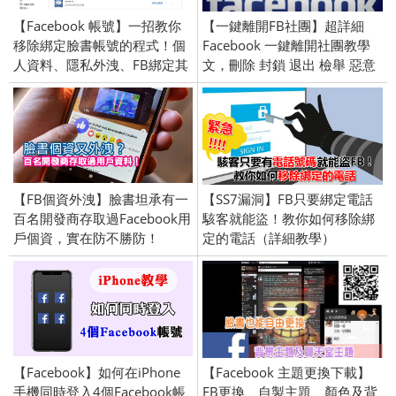
【Facebook 帳號】一招教你
【一鍵離開FB社團】超詳細
移除綁定臉書帳號的程式！個
Facebook 一鍵離開社團教學
人資料、隱私外洩、FB綁定其
文，刪除 封鎖 退出 檢舉 惡意
他App
社團 / iOS Android chrome 下
載 擴充
【FB個資外洩】臉書坦承有一
【SS7漏洞】FB只要綁定電話
百名開發商存取過Facebook用
駭客就能盜！教你如何移除綁
戶個資，實在防不勝防！
定的電話（詳細教學）
【Facebook】如何在iPhone
【Facebook 主題更換下載】
手機同時登入4個Facebook帳
FB更換、自製主題、顏色及背