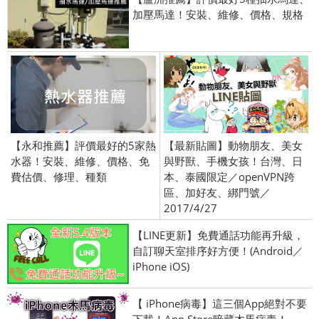
加壓馬達！安裝、維修、價格、規格
【永和推薦】評價最好的5家熱
【最新貼圖】動物朋友、美女
水器！安裝、維修、價格、免
與野獸、手機女孩！台灣、日
費估價、修理、種類
本、泰國限定／openVPN跨
區、加好友、綁門號／
2017/4/27
【LINE更新】免費通話功能再升級，
自訂聊天室排序好方便！(Android／
iPhone iOS)
【 iPhone病毒】這三個App絕對不要
下載！App Store暗藏木馬病毒！