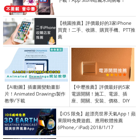
【桃園推薦】評價最好的3家iPhone
買賣！二手、收購、購買手機、PTT推
薦
【AI動圖】插畫圖變動畫影
【中壢推薦】評價最好的5家
片！Animated Drawings製作
電源開關！施工、電源、插
教學/下載
座、開關、安裝、價格、DIY
【iOS 限免】超漂亮世界天氣App！蘋
果限時免費遊戲、應用軟體推薦
(iPhone／iPad) 2018/1/17