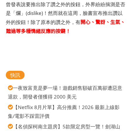
曾發表說要推出除了讚之外的按鈕，外界紛紛揣測是否
是「爛」(dislike)！然而就在這周，臉書宣布推出讚以
開心、驚訝、生氣、
外的按鈕！除了原本的讚之外，有
難過等多種情緒反應的按鍵！
快訊
一夜致富竟是夢一場！遊戲銷售額破百萬卻遭惡意
退款，開發者僅獲得 2000 美元
【Netflix 8月片單】高分推薦！2026 最新上線影
集/電影不踩雷評價
【名偵探柯南主題房】5款限定房型一覽！劍湖山