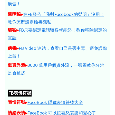
廣告！
聲明稿▸
在FB發佈「我對Facebook的聲明」沒用！
教你怎麼設定臉書隱私
駭客▸
FB只要綁定電話駭客就能盜！教你移除綁定的
電話
病毒▸
FB Video 連結，查看自己是否中毒、避免誤點
上當！
個資外洩▸
3000 萬用戶個資外流，一張圖教你分辨
是否被盜
FB表情符號
表情符號▸
FaceBook 隱藏表情符號大全
情緒表情▸
FaceBook 可以按喜怒哀樂和愛心了