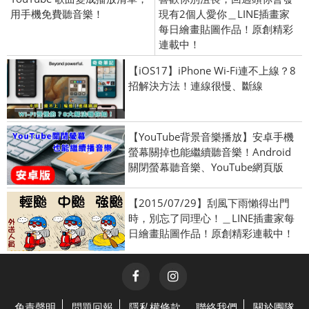
用手機免費聽音樂！
現有2個人愛你＿LINE插畫家
每日繪畫貼圖作品！原創精彩
連載中！
【iOS17】iPhone Wi-Fi連不上線？8
招解決方法！連線很慢、斷線
【YouTube背景音樂播放】安卓手機
螢幕關掉也能繼續聽音樂！Android
關閉螢幕聽音樂、YouTube網頁版
【2015/07/29】刮風下雨懶得出門
時，別忘了同理心！＿LINE插畫家每
日繪畫貼圖作品！原創精彩連載中！
免責聲明
問題回報
隱私權條款
聯絡我們
關於團隊