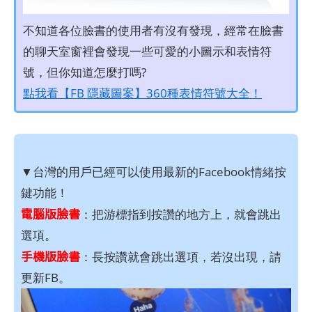
不知道各位臉書的使用者有沒有發現，經常在臉書
的聊天室窗裡會發現一些可愛的小圖示和表情符
號，但你知道怎麼打嗎?
點我看【FB 隱藏圖案】360種表情符號大全！
▼台灣的用戶已經可以使用最新的Facebook情緒按
鍵功能！
電腦版臉書
：把游標指到按讚的地方上，就會跳出
選項。
手機版臉書
：長按讚就會跳出選項，若沒出現，請
更新FB。