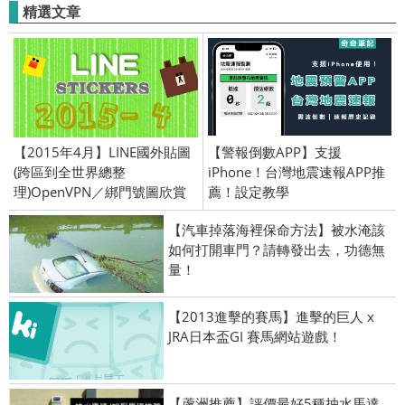
精選文章
【2015年4月】LINE國外貼圖
【警報倒數APP】支援
(跨區到全世界總整
iPhone！台灣地震速報APP推
理)OpenVPN／綁門號圖欣賞
薦！設定教學
【汽車掉落海裡保命方法】被水淹該
如何打開車門？請轉發出去，功德無
量！
【2013進擊的賽馬】進擊的巨人 x
JRA日本盃GI 賽馬網站遊戲！
【蘆洲推薦】評價最好5種抽水馬達、