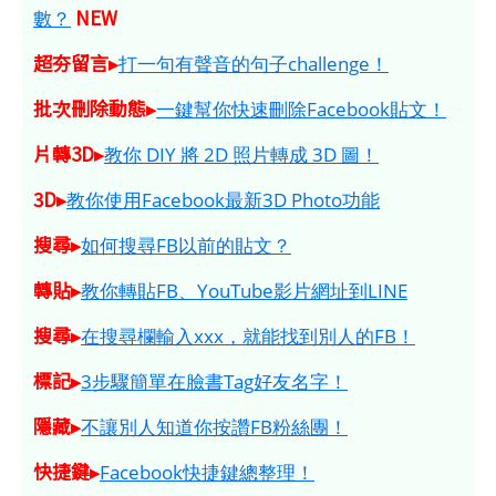
NEW
數？
超夯留言▸
打一句有聲音的句子challenge！
批次刪除動態▸
一鍵幫你快速刪除Facebook貼文！
片轉3D▸
教你 DIY 將 2D 照片轉成 3D 圖！
3D▸
教你使用Facebook最新3D Photo功能
搜尋▸
如何搜尋FB以前的貼文？
轉貼▸
教你轉貼FB、YouTube影片網址到LINE
搜尋▸
在搜尋欄輸入xxx，就能找到別人的FB！
標記▸
3步驟簡單在臉書Tag好友名字！
隱藏▸
不讓別人知道你按讚FB粉絲團！
快捷鍵▸
Facebook快捷鍵總整理！