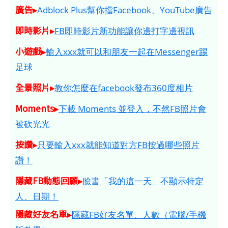
廣告▸
Adblock Plus幫你擋Facebook、YouTube廣告
即時影片▸
FB即時影片新功能讓你邊打字邊視訊
小遊戲▸
輸入xxx就可以和朋友一起在Messenger踢
足球
全景照片▸
教你怎麼在facebook發布360度相片
Moments▸
下載 Moments 並登入，不然FB照片會
被砍光光
按讚▸
只要輸入xxx就能知道對方FB按過哪些照片
讚！
隱藏FB動態回顧▸
臉書「我的這一天」不顯示特定
人、日期！
隱藏好友名單▸
隱藏FB好友名單、人數（電腦/手機