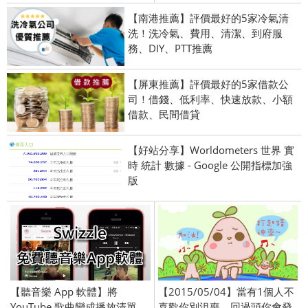
【南港推薦】評價最好的5家冷氣清
洗！洗冷氣、費用、清潔、到府服
務、DIY、PTT推薦
【屏東推薦】評價最好的5家借款公
司！借錢、低利率、快速放款、小額
借款、民間借貸
【好站分享】Worldometers 世界 實
時 統計 數據 - Google 公開指標加強
版
【聽音樂 App 軟體】將
【2015/05/04】當有1個人不
YouTube 歌曲變成播放清單，
喜歡你別沮喪，回過頭你會發