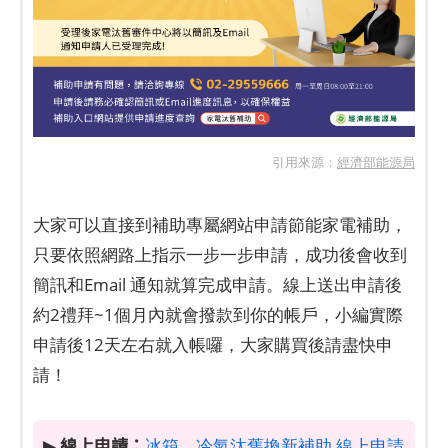
引用來源：
經濟部能源局
大家可以直接到補助專屬網站申請節能家電補助，
只要依照網路上指示一步一步申請，成功後會收到
簡訊和Email 通知就算完成申請。線上送出申請後
約2禮拜~1個月內就會撥款到你的帳戶，小編實際
申請後12天左右就入帳囉，大家購買後請盡快申
請！
線上申請：
▶
冰箱、冷氣汰舊換新補助 線上申請