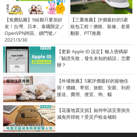
【免費貼圖】9組都只要加好
【三重推薦】評價最好的5家
友！台灣、日本、泰國限定／
統包工程！價格、裝修、老屋
OpenVPN跨區、綁門號／
翻新、PTT推薦
2021/3/30
【更新 Apple ID 設定】輸入密碼卻
「驗證失敗，發生未知的錯誤」怎麼
辦？
【外埔推薦】5家評價最好的寵物住
宿！價錢、寄宿、旅館、安親、到府
接送、費用、便宜、狗、貓
【花蓮地震災損】如何申請災害損失
減免所得稅？受災戶租金補助