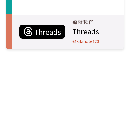
追蹤我們
Threads
Threads
@kikinote123