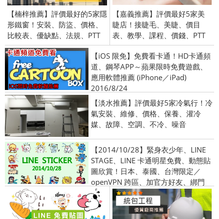
【楠梓推薦】評價最好的5家隱
【嘉義推薦】評價最好5家美
形鐵窗！安裝、防盜、價格、
睫店！接睫毛、美睫、價目
比較表、優缺點、法規、PTT
表、教學、課程、價錢、PTT
【iOS 限免】免費看卡通！HD卡通頻
道、鋼琴APP～蘋果限時免費遊戲、
應用軟體推薦 (iPhone／iPad)
2016/8/24
【淡水推薦】評價最好5家冷氣行！冷
氣安裝、維修、價格、保養、灌冷
媒、故障、空調、不冷、噪音
【2014/10/28】緊身衣少年、LINE
STAGE、LINE 卡通明星免費、動態貼
圖欣賞！日本、泰國、台灣限定／
openVPN 跨區、加官方好友、綁門
號、安裝程式