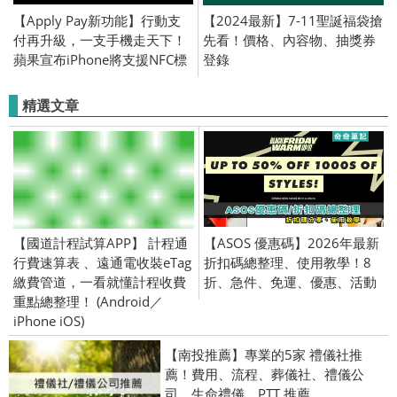
【Apply Pay新功能】行動支
【2024最新】7-11聖誕福袋搶
付再升級，一支手機走天下！
先看！價格、內容物、抽獎券
蘋果宣布iPhone將支援NFC標
登錄
籤付費功能！
精選文章
【國道計程試算APP】 計程通
【ASOS 優惠碼】2026年最新
行費速算表 、遠通電收裝eTag
折扣碼總整理、使用教學！8
繳費管道，一看就懂計程收費
折、急件、免運、優惠、活動
重點總整理！ (Android／
iPhone iOS)
【南投推薦】專業的5家 禮儀社推
薦！費用、流程、葬儀社、禮儀公
司、生命禮儀、PTT 推薦