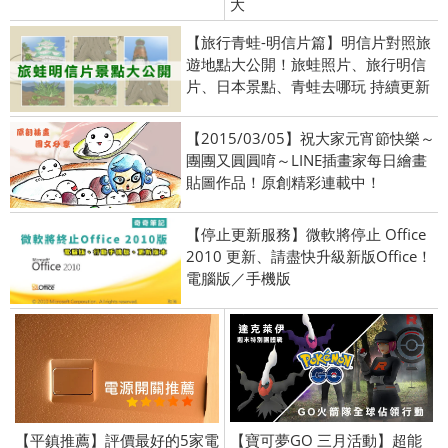
大
【旅行青蛙-明信片篇】明信片對照旅
遊地點大公開！旅蛙照片、旅行明信
片、日本景點、青蛙去哪玩 持續更新
【2015/03/05】祝大家元宵節快樂～
團團又圓圓唷～LINE插畫家每日繪畫
貼圖作品！原創精彩連載中！
【停止更新服務】微軟將停止 Office
2010 更新、請盡快升級新版Office！
電腦版／手機版
【平鎮推薦】評價最好的5家電
【寶可夢GO 三月活動】超能