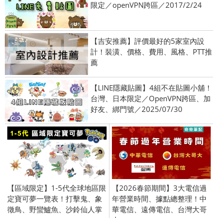
限定／openVPN跨區／2017/2/24
【吉安推薦】評價最好的5家室內設
計！裝潢、價格、費用、風格、PTT推
薦
【LINE隱藏貼圖】4組不在貼圖小舖！
台灣、日本限定／OpenVPN跨區、加
好友、綁門號／2025/07/30
【區域限定】1-5代全球地區限
【2026春節期間】3大電信過
定寶可夢一覽表！打擊鬼、象
年營業時間、據點總整理！中
徵鳥、野蠻鱸魚、沙鈴仙人掌
華電信、遠傳電信、台灣大哥