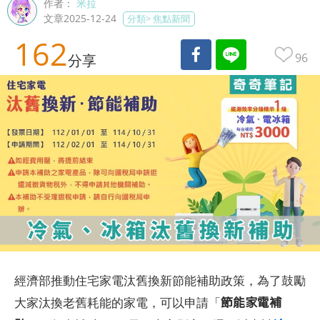
作者：
米拉
文章2025-12-24
分類>
焦點新聞
162
96
分享
經濟部推動住宅家電汰舊換新節能補助政策，為了鼓勵
節能家電補
大家汰換老舊耗能的家電，可以申請「