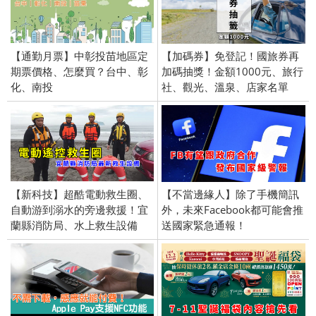
【通勤月票】中彰投苗地區定
【加碼券】免登記！國旅券再
期票價格、怎麼買？台中、彰
加碼抽獎！金額1000元、旅行
化、南投
社、觀光、溫泉、店家名單
【新科技】超酷電動救生圈、
【不當邊緣人】除了手機簡訊
自動游到溺水的旁邊救援！宜
外，未來Facebook都可能會推
蘭縣消防局、水上救生設備
送國家緊急通報！