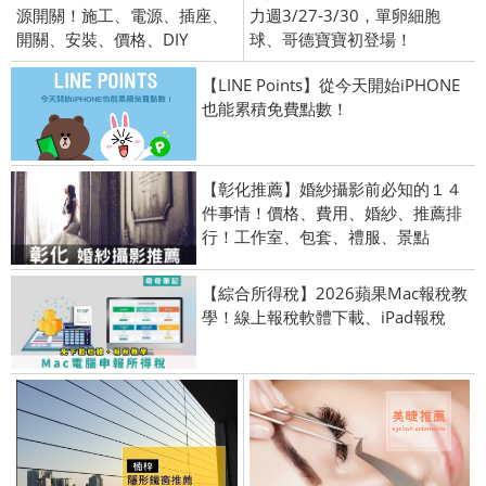
源開關！施工、電源、插座、
力週3/27-3/30，單卵細胞
開關、安裝、價格、DIY
球、哥德寶寶初登場！
【LINE Points】從今天開始iPHONE
也能累積免費點數！
【彰化推薦】婚紗攝影前必知的１４
件事情！價格、費用、婚紗、推薦排
行！工作室、包套、禮服、景點
【綜合所得稅】2026蘋果Mac報稅教
學！線上報稅軟體下載、iPad報稅