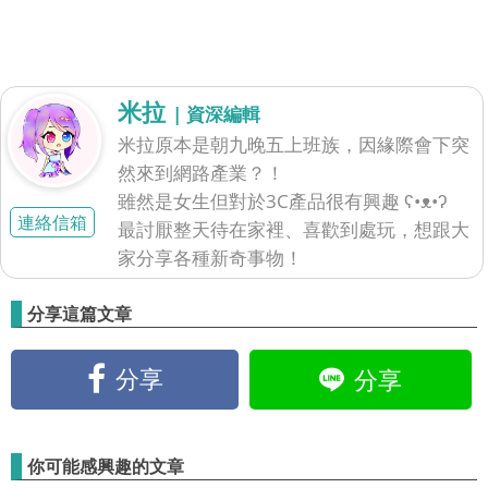
米拉
| 資深編輯
米拉原本是朝九晚五上班族，因緣際會下突
然來到網路產業？！
雖然是女生但對於3C產品很有興趣 ʕ•ᴥ•ʔ
連絡信箱
最討厭整天待在家裡、喜歡到處玩，想跟大
家分享各種新奇事物！
分享這篇文章
分享
分享
你可能感興趣的文章