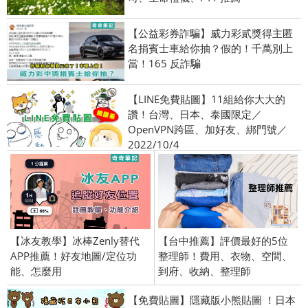
【公益彩券詐騙】威力彩貳獎得主匿
名捐賓士車給你抽？假的！千萬別上
當！165 反詐騙
【LINE免費貼圖】11組給你大大的
讚！台灣、日本、泰國限定／
OpenVPN跨區、加好友、綁門號／
2022/10/4
【冰友教學】冰棒Zenly替代
【台中推薦】評價最好的5位
APP推薦！好友地圖/定位功
整理師！費用、衣物、空間、
能、怎麼用
到府、收納、整理師
【免費貼圖】隱藏版小熊貼圖 ！日本