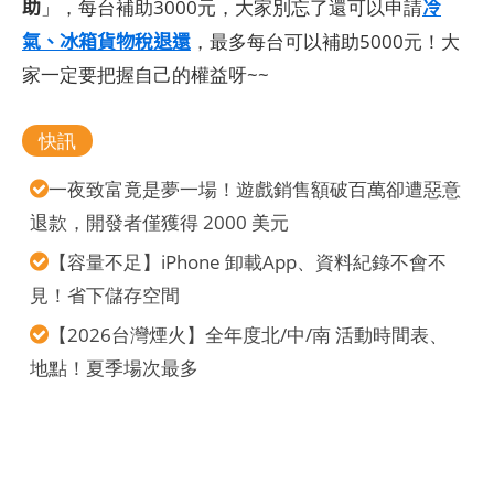
助
冷
」，每台補助3000元，大家別忘了還可以申請
氣、冰箱貨物稅退還
，最多每台可以補助5000元！大
家一定要把握自己的權益呀~~
快訊
一夜致富竟是夢一場！遊戲銷售額破百萬卻遭惡意
退款，開發者僅獲得 2000 美元
【容量不足】iPhone 卸載App、資料紀錄不會不
見！省下儲存空間
【2026台灣煙火】全年度北/中/南 活動時間表、
地點！夏季場次最多