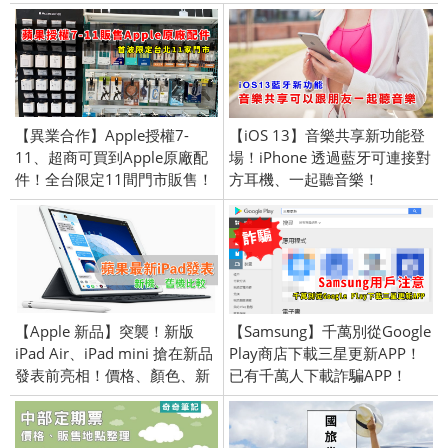
【異業合作】Apple授權7-
【iOS 13】音樂共享新功能登
11、超商可買到Apple原廠配
場！iPhone 透過藍牙可連接對
件！全台限定11間門市販售！
方耳機、一起聽音樂！
【Apple 新品】突襲！新版
【Samsung】千萬別從Google
iPad Air、iPad mini 搶在新品
Play商店下載三星更新APP！
發表前亮相！價格、顏色、新
已有千萬人下載詐騙APP！
功能