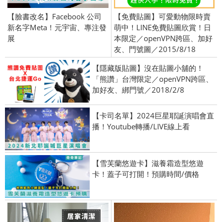
【臉書改名】Facebook 公司
【免費貼圖】可愛動物限時賣
新名字Meta！元宇宙、專注發
萌中！LINE免費貼圖欣賞！日
展
本限定／openVPN跨區、加好
友、門號圖／2015/8/18
【隱藏版貼圖】沒在貼圖小舖的！
「熊讚」台灣限定／openVPN跨區、
加好友、綁門號／2018/2/8
【卡司名單】2024巨星耶誕演唱會直
播！Youtube轉播/LIVE線上看
【雪芙蘭悠遊卡】滋養霜造型悠遊
卡！蓋子可打開！預購時間/價格