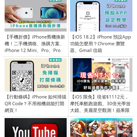
【手機折價】iPhone舊機換新
【iOS 18.2】iPhone 預設App
機！二手機價格、換購方案、
功能怎麼用？Chrome 瀏覽
iPhone 12 Mini、Pro、Pro
器、Gmail 信箱
Max
【行動條碼】iPhone 如何掃描
【iOS 限免】現省$1112元，
QR Code？不用相機就能打開
摩托車酷跑遊戲、30倍光學放
網頁！
大鏡、美麗星空觀測！蘋果限
時免費遊戲、應用軟體介紹
(iPhone／iPad) 2016/1/27