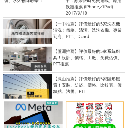
復、永久刪除教學 ！
甲！蘋果限時免費遊戲、應用
軟體推薦 (iPhone／iPad)
2017/9/18
【一中推薦】評價最好的5家洗衣機
清洗！價格、清潔、洗洗衣機、專業
到府、PTT、Dcard
【蘆洲推薦】評價最好的5家系統廚
具！設計、價格、工廠、免費估價、
PTT推薦
【鳳山推薦】評價最好的5家隱形鐵
窗！安裝、防盜、價格、比較表、優
缺點、法規、PTT