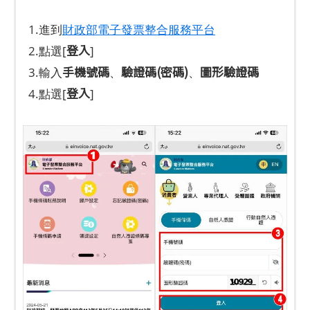
1.進到
財政部電子發票整合服務平台
登入
2.點選[
]
手機號碼
驗證碼(密碼)
圖形驗證碼
3.輸入
、
、
登入
4.點選[
]