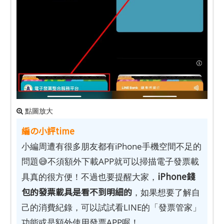
點圖放大
編の小評time
小編周遭有很多朋友都有iPhone手機空間不足的
問題😅不須額外下載APP就可以掃描電子發票載
iPhone錢
具真的很方便！不過也要提醒大家，
包的發票載具是看不到明細的
，如果想要了解自
己的消費紀錄，可以試試看LINE的「發票管家」
功能或是額外使用發票APP喔！