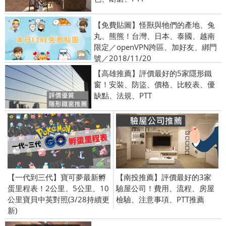
【免費貼圖】怪獸與牠們的產地、兔
丸、熊熊！台灣、日本、泰國、越南
限定／openVPN跨區、加好友、綁門
號／2018/11/20
【高雄推薦】評價最好的5家隱形鐵
窗！安裝、防盜、價格、比較表、優
缺點、法規、PTT
【一代到三代】寶可夢最新孵
【南投推薦】評價最好的3家
蛋里程表！2公里、5公里、10
驗屋公司！費用、流程、房屋
公里寶貝中英對照(3/28持續更
檢驗、注意事項、PTT推薦
新)