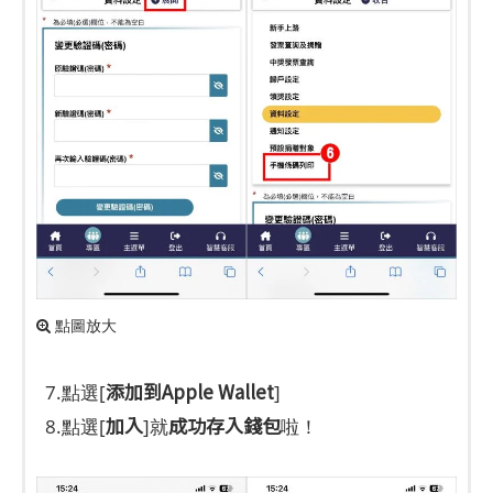
點圖放大
添加到Apple Wallet
7.點選[
]
加入
成功存入錢包
8.點選[
]就
啦！