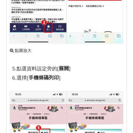
點圖放大
展開
5.點選資料設定旁的[
]
手機條碼列印
6.選擇[
]