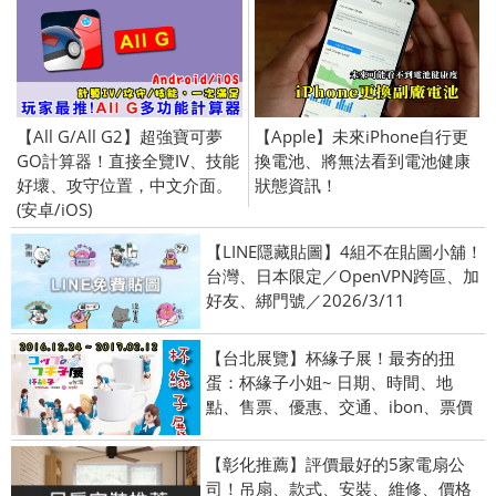
【All G/All G2】超強寶可夢
【Apple】未來iPhone自行更
GO計算器！直接全覽IV、技能
換電池、將無法看到電池健康
好壞、攻守位置，中文介面。
狀態資訊！
(安卓/iOS)
【LINE隱藏貼圖】4組不在貼圖小舖！
台灣、日本限定／OpenVPN跨區、加
好友、綁門號／2026/3/11
【台北展覽】杯緣子展！最夯的扭
蛋：杯緣子小姐~ 日期、時間、地
點、售票、優惠、交通、ibon、票價
【彰化推薦】評價最好的5家電扇公
司！吊扇、款式、安裝、維修、價格