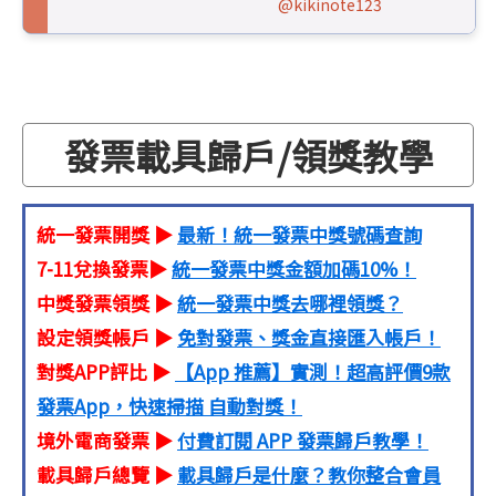
@kikinote123
發票載具歸戶/領獎教學
統一發票開獎 ▶
最新！統一發票中獎號碼查詢
7-11兌換發票▶
統一發票中獎金額加碼10%！
中獎發票領獎 ▶
統一發票中獎去哪裡領獎？
設定領獎帳戶 ▶
免對發票、獎金直接匯入帳戶！
對獎APP評比 ▶
【App 推薦】實測！超高評價9款
發票App，快速掃描 自動對獎！
境外電商發票 ▶
付費訂閱 APP 發票歸戶教學！
載具歸戶總覽 ▶
載具歸戶是什麼？教你整合會員