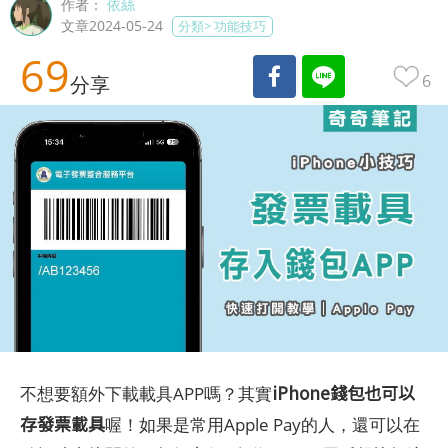
作者：
依絲
文章2024-05-24
分類>
功能技巧
69
6
分享
iPhone錢包也可以
不想要額外下載載具APP嗎？其實
存發票載具
喔！如果是常用Apple Pay的人，還可以在