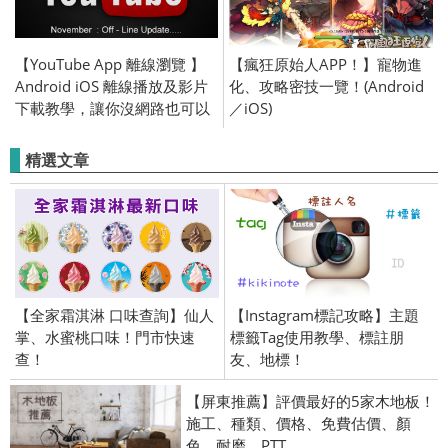
【YouTube App 離線瀏覽 】
【瘋狂原始人APP！】寵物進
Android iOS 離線播放及影片
化、攻略密技一覽！(Android
下載教學，讓你沒網路也可以
／iOS)
看高清 HD YouTube 影片 / 在
線 線上直播
精選文章
【全家霜淇淋 口味查詢】仙人
【Instagram標記攻略】主題
掌、水蜜桃口味！門市快速
標籤Tag使用教學、標註朋
查！
友、地標！
【屏東推薦】評價最好的5家木地板！
施工、種類、價格、免費估價、顏
色、耐磨、PTT