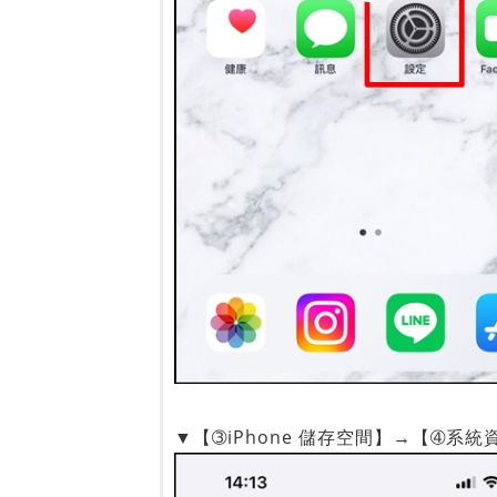
▼【➂iPhone 儲存空間】→【➃系