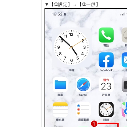
▼【➀設定】→【➁一般】