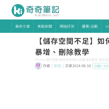
最新文章
焦點新聞
開箱評測
優惠/活動
I
【儲存空間不足】如何
暴增、刪除教學
iPhone 儲存空間 刪除系統資料 容量增加異常 清除容
作者：
米拉
|
文章2024-08-16
分類>
iOS