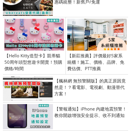
惠碼統整！新舊戶/免運
【Hello Kitty造型卡】凱蒂貓
【新莊推薦】評價最好5家系
50周年頭型悠遊卡開賣！預購
統櫃！施工、價格、品牌、免
價格/時間
費估價、PTT推薦
【楓林網 無預警關版】的真正原因竟
然是！？看電影、電視劇、動漫替代
方案！
【警報通知】iPhone 內建地震預警！
教你開啟增強安全提示、收不到通知