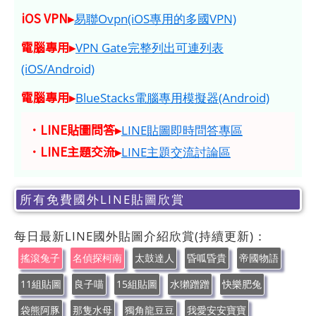
iOS VPN▸
易聯Ovpn(iOS專用的多國VPN)
電腦專用▸
VPN Gate完整列出可連列表
(iOS/Android)
電腦專用▸
BlueStacks電腦專用模擬器(Android)
．LINE貼圖問答▸
LINE貼圖即時問答專區
．LINE主題交流▸
LINE主題交流討論區
所有免費國外LINE貼圖欣賞
每日最新LINE國外貼圖介紹欣賞(持續更新)：
搖滾兔子
名偵探柯南
太鼓達人
昏呱昏貴
帝國物語
11組貼圖
良子喵
15組貼圖
水獺蹭蹭
快樂肥兔
袋熊阿豚
那隻水母
獨角龍豆豆
我愛安安寶寶