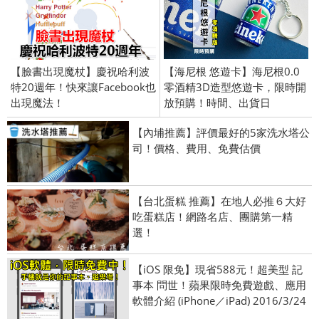
【臉書出現魔杖】慶祝哈利波
【海尼根 悠遊卡】海尼根0.0
特20週年！快來讓Facebook也
零酒精3D造型悠遊卡，限時開
出現魔法！
放預購！時間、出貨日
【內埔推薦】評價最好的5家洗水塔公
司！價格、費用、免費估價
【台北蛋糕 推薦】在地人必推６大好
吃蛋糕店！網路名店、團購第一精
選！
【iOS 限免】現省588元！超美型 記
事本 問世！蘋果限時免費遊戲、應用
軟體介紹 (iPhone／iPad) 2016/3/24