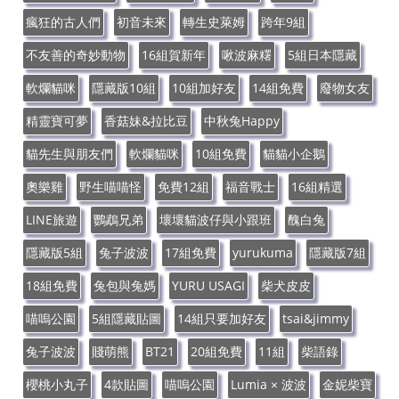
瘋狂的古人們
初音未來
轉生史萊姆
跨年9組
不友善的奇妙動物
16組賀新年
啾波麻糬
5組日本隱藏
軟爛貓咪
隱藏版10組
10組加好友
14組免費
廢物女友
精靈寶可夢
香菇妹&拉比豆
中秋兔Happy
貓先生與朋友們
軟爛貓咪
10組免費
貓貓小企鵝
奧樂雞
野生喵喵怪
免費12組
福音戰士
16組精選
LINE旅遊
鸚鵡兄弟
壞壞貓波仔與小跟班
醜白兔
隱藏版5組
兔子波波
17組免費
yurukuma
隱藏版7組
18組免費
兔包與兔媽
YURU USAGI
柴犬皮皮
喵嗚公園
5組隱藏貼圖
14組只要加好友
tsai&jimmy
兔子波波
賤萌熊
BT21
20組免費
11組
柴語錄
櫻桃小丸子
4款貼圖
喵嗚公園
Lumia × 波波
金妮柴寶