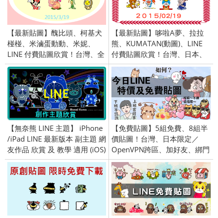
【最新貼圖】醜比頭、柯基犬
【最新貼圖】哆啦A夢、拉拉
椪椪、米滷蛋動動、米妮、
熊、KUMATAN(動圖)、LINE
LINE 付費貼圖欣賞！台灣、全
付費貼圖欣賞！台灣、日本、
區限定／openVPN 跨區／
全區限定／openVPN 跨區／
2015/3/19
2015/2/19
【無奈熊 LINE 主題】 iPhone
【免費貼圖】5組免費、8組半
/iPad LINE 最新版本 副主題 網
價貼圖！台灣、日本限定／
友作品 欣賞 及 教學 適用 (iOS)
OpenVPN跨區、加好友、綁門
號／2019/03/29