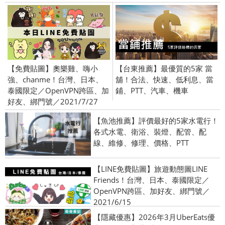
【免費貼圖】奧樂雞、嗨小
【台東推薦】最優質的5家 當
強、chanme！台灣、日本、
舖！合法、快速、低利息、當
泰國限定／OpenVPN跨區、加
鋪、PTT、汽車、機車
好友、綁門號／2021/7/27
【魚池推薦】評價最好的5家水電行！
各式水電、衛浴、裝燈、配管、配
線、維修、修理、價格、PTT
【LINE免費貼圖】旅遊動態圖LINE
Friends！台灣、日本、泰國限定／
OpenVPN跨區、加好友、綁門號／
2021/6/15
【隱藏優惠】2026年3月UberEats優