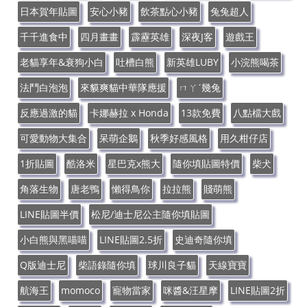
日本賀年貼圖
安心小豬
飲茶點心小豬
兔兔超人
千千進食中
四月畫畫
霹靂英雄
深夜J客
遊戲王
老貓享年&衰狗小白
吐槽白熊
新英雄LUBY
小浣熊喝茶
法鬥白泡泡
來貘爽貓中華隊應援
ㄇㄚˊ幾兔
反應過激的貓
卡娜赫拉 x Honda
13款免費
八點檔大戲
可愛動物大集合
呆萌企鵝
秋季好感風格
用久柑仔店
1折貼圖
酷洛米
星巴克x熊大
隨你填貼圖特價
柴犬
角落生物
唐老鴨
懶得鳥你
拉拉熊
賤萌熊
LINE貼圖半價
松尼/迪士尼公主隨你填貼圖
小白熊與黑喵喵
LINE貼圖2.5折
史迪奇隨你填
Q版迪士尼
柴語錄隨你填
球川良子貓
天線寶寶
航海王
momoco
寵物當家
咪醬&汪星摩
LINE貼圖2折