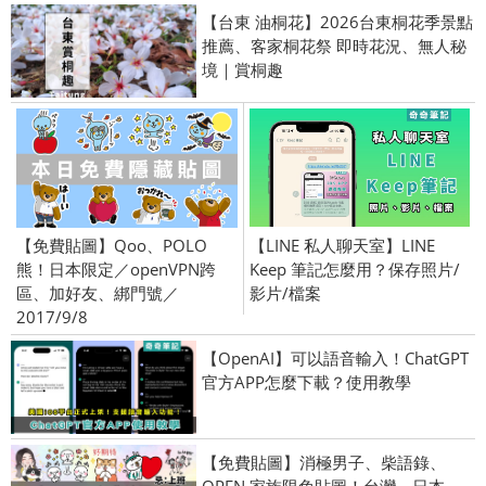
【台東 油桐花】2026台東桐花季景點
推薦、客家桐花祭 即時花況、無人秘
境｜賞桐趣
【免費貼圖】Qoo、POLO
【LINE 私人聊天室】LINE
熊！日本限定／openVPN跨
Keep 筆記怎麼用？保存照片/
區、加好友、綁門號／
影片/檔案
2017/9/8
【OpenAI】可以語音輸入！ChatGPT
官方APP怎麼下載？使用教學
【免費貼圖】消極男子、柴語錄、