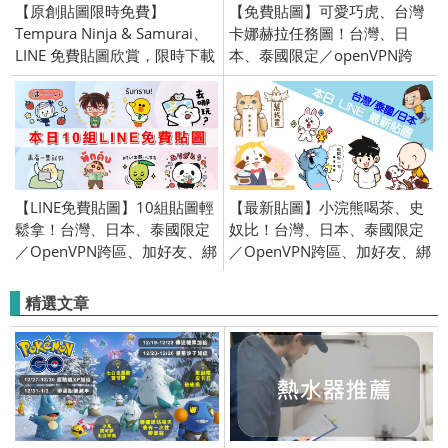
【原創貼圖限時免費】
【免費貼圖】可愛巧虎、台灣
Tempura Ninja & Samurai、
卡娜赫拉任務圖！台灣、日
LINE 免費貼圖欣賞，限時下載
本、泰國限定／openVPN跨
中！台灣、全區限定
區、加好友、綁門號／
2017/10/10
【LINE免費貼圖】10組貼圖輕
【最新貼圖】小浣熊喝茶、史
鬆拿！台灣、日本、泰國限定
奴比！台灣、日本、泰國限定
／OpenVPN跨區、加好友、綁
／OpenVPN跨區、加好友、綁
門號／2026/4/28
門號／2019/11/07
精選文章