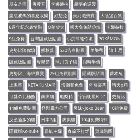
朋友是熊
蛋黃哥
卡娜赫拉
超夢的逆襲
魔法波鴿的喜怒哀樂
好想兔
美乃滋寶寶
大陰盜百貨
8週年紀念表情貼
Q萌柴犬
熊大兔兔隨你填
卡娜赫拉
9組免費
台灣隱藏版貼圖
小浣熊隨你填
POKÉMON
史努比隨你填
熊秋葵
520告白貼圖
美樂蒂
迪士尼
隱藏版貼圖
母親節
球川良子貓
限時半價
史努比、海綿寶寶
29組免費貼圖
隱藏版貼圖
蕾本兔
上坂堇
KETAKUMA熊
海獺和兔兔
奇奇蒂蒂
晴天p莉
可愛の北極熊
爽爽貓
船梨精
宇宙明星BT21
史努比
14組免費貼圖
怪獸電力公司
鼻妹×Joke Bear
10組免費
反應過激的貓
日本7組
爽爽貓
10組免費特輯
隱藏版Ko-suke
霸氣主婦
春節不打烊
賀歲貼圖