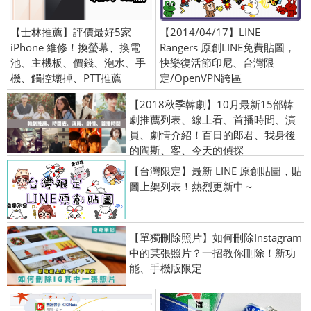
【士林推薦】評價最好5家
【2014/04/17】LINE
iPhone 維修！換螢幕、換電
Rangers 原創LINE免費貼圖，
池、主機板、價錢、泡水、手
快樂復活節印尼、台灣限
機、觸控壞掉、PTT推薦
定/OpenVPN跨區
【2018秋季韓劇】10月最新15部韓
劇推薦列表、線上看、首播時間、演
員、劇情介紹！百日的郎君、我身後
的陶斯、客、今天的偵探
【台灣限定】最新 LINE 原創貼圖，貼
圖上架列表！熱烈更新中～
【單獨刪除照片】如何刪除Instagram
中的某張照片？一招教你刪除！新功
能、手機版限定