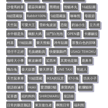
沙發馬鈴薯
霸蒜與麻雞
黑噗娃
熊貓本丸
16組貼圖
8組隱藏版
Rabbit100%
5組隱藏版
咻咻熊
母親節
天竺鼠
可愛大王
雪鈴兔波波
恐龍
奶油小生
立方虎
水中都是魚
幽默大媽
法鬥白泡泡
OPEN醬
卡娜赫拉
柯基
19組貼圖
樂天熊貓
跨年貼圖
那隻白色的卯咪
塔仔不正經
毛孩總動員
快樂鵝鵝們
USAGI TEIKOKU
咖啡大小事
啾波麻糬
鯊西米
其實他是鵝
鹿鼻羊
醜白兔
柴犬奴醬
樂天胖達
LINE TAXI
熊超人
天竺鼠車車
10組隱藏
IKEA的玩意
87小兔
功夫小子
柴語錄滷哥
Hokii
愛漂釀D貓
康寶媽媽
軟爛貓咪
鯊茶醬
紐約狗狗
SHIROMARU
柴語錄
日常的鵝言鵝語
東京復仇者
啊熊日常
福利熊