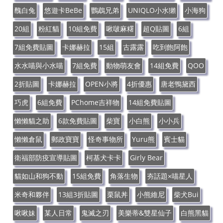
醜白兔
悠遊卡BeBe
鸚鵡兄弟
UNIQLO小水獺
小海狗
20組
粉紅貓
10組免費
啾啵麻糬
超Q貼圖
6組
7組免費貼圖
卡娜赫拉
15組
古露露
吃到飽阿飽
水水喵與小水喵
7組免費
動物萌友會
14組免費
QOO
2折貼圖
卡娜赫拉
OPEN小將
4折優惠
唐老鴨黛西
巧虎
6組免費
PChome吉祥物
14組免費貼圖
懶懶貓之助
6款免費貼圖
柴寶
小白熊
小小兵
懶懶倉鼠
郵政寶寶
怪奇事物所
Yuru熊
賓士貓
衛福部防疫宣導貼圖
柯基犬卡卡
Girly Bear
貓如山和狗不動
15組免費
角落生物
夯話題×喵星人
米奇和夥伴
13組3折貼圖
栗鼠丼
小熊維尼
柴犬Bui
啾啾妹
某人日常
鬼滅之刃
美樂蒂&雙星仙子
白熊黑貓