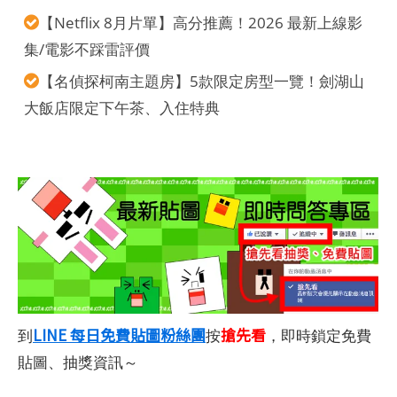
【Netflix 8月片單】高分推薦！2026 最新上線影
集/電影不踩雷評價
【名偵探柯南主題房】5款限定房型一覽！劍湖山
大飯店限定下午茶、入住特典
LINE 每日免費貼圖粉絲團
搶先看
到
按
，即時鎖定免費
貼圖、抽獎資訊～