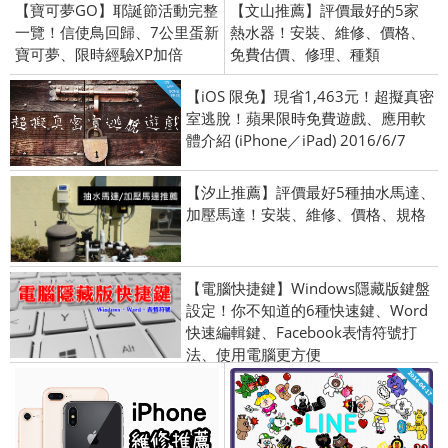
【寶可夢GO】耶誕節活動完整
【文山推薦】評價最好的5家
一覽！信使鳥回歸、7公里蛋新
熱水器！安裝、維修、價格、
寶可夢、限時經驗XP加倍
免費估價、修理、種類
【iOS 限免】現省1,463元！超擬真密
室逃脫！蘋果限時免費遊戲、應用軟
體介紹 (iPhone／iPad) 2016/6/7
【汐止推薦】評價最好5種抽水馬達、
加壓馬達！安裝、維修、價格、規格
【電腦快捷鍵】Windows隱藏版鍵盤
設定！你不知道的6種快速鍵、Word
快速編輯鍵、Facebook表情符號打
法、使用電腦更方便