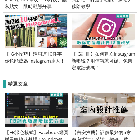
私貼文、限時動態分享
移除教學
【IG小技巧】活用這10件事
【IG註冊】如何建立Instagram
你也能成為 Instagram達人！
新帳號？用信箱就可辦、免綁
定電話號碼！
精選文章
【FB深色模式】Facebook網頁
【吉安推薦】評價最好的5家
版黑暗模式登場！Windows、
室內設計！裝潢、價格、費