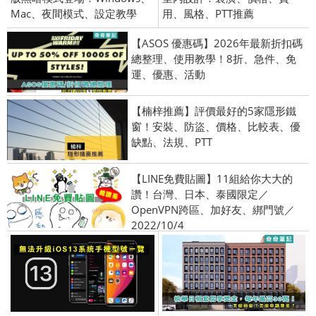
Mac、夜間模式、設定教學
用、風格、PTT推薦
【ASOS 優惠碼】2026年最新折扣碼
總整理、使用教學！8折、急件、免
運、優惠、活動
【楠梓推薦】評價最好的5家隱形鐵
窗！安裝、防盜、價格、比較表、優
缺點、法規、PTT
【LINE免費貼圖】11組給你大大的
讚！台灣、日本、泰國限定／
OpenVPN跨區、加好友、綁門號／
2022/10/4