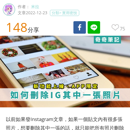
作者：
米拉
文章2022-12-23
分類>
實用密技
148
75
分享
以前如果發Instagram文章，如果一個貼文內有很多張
照片，想要刪除其中一張的話，就只能把所有照片刪除