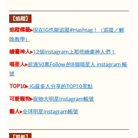
【追蹤】
追蹤標籤▸
現在IG也能追蹤#Hashtag！（追蹤／解
除教學）
繪畫神人▸
12個Instagram上那些繪畫神人們！
喵星人▸
超過50萬Follow 的8個喵星人 instagram 帳
號
TOP10▸
IG最多人分享的TOP10景點
可愛寵物▸
寵物大明星Instagram帳號
藝人▸
全球明星Instagram帳號
【更新】