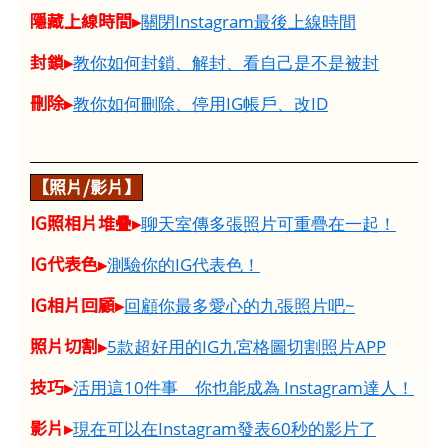
隱藏上線時間▸
關閉Instagram最後上線時間
封鎖▸
教你如何封鎖、解封、看自己是不是被封
刪除▸
教你如何刪除、停用IG帳戶、改ID
【照片/影片】
IG照相片堆疊▸
聊天室傳多張照片可重疊在一起！
IG代表色▸
測驗你的IG代表色！
IG相片回顧▸
回顧你最多愛心的九張照片吧~
照片切割▸
5款超好用的IG九宮格圖切割照片APP
技巧▸
活用這10件事 你也能成為 Instagram達人！
影片▸
現在可以在Instagram發表60秒的影片了