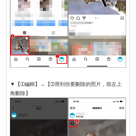
▼【➀編輯】→【➁滑到你要刪除的照片，按左上
角刪除】