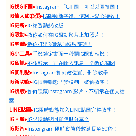
IG找GIF圖▸
Instagram 「GIF圖」可以以圖搜圖！
IG情人節彩蛋▸
IG限動新字體、便利貼愛心特效！
IG更新▸
IG精選動態改版！
IG限動▸
教你如何在IG限動影片上加照片！
IG字體▸
教你打出3個愛心特殊符號！
IG小工具▸
手機鎖定畫面一秒開IG限動相機！
IG私訊▸
不想顯示「正在輸入訊息」？教你關閉
IG便利貼▸
Instagram如何改位置、刪除教學
IG新功能▸
IG限時動態「變模糊」破解教學！
IG排版▸
如何隱藏Instagram 影片？不顯示在個人檔
案
LINE貼圖▸
IG限時動態加入LINE貼圖完整教學！
IG回顧▸
IG限時動態回顧怎麼分享？
IG影片▸
Instergram 限時動態秒數延長至60秒！