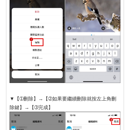
▼【➀刪除】→【➁如果要繼續刪除就按左上角刪
除鍵】→【➂完成】