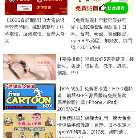
【2026春節期間】3大電信過
【免費貼圖】歪腰郵筒好可
年營業時間、據點總整理！中
愛！LINE免費貼圖欣賞！日
華電信、遠傳電信、台灣大哥
本、台灣、泰國、英國限定／
大
openVPN跨區、加好友、綁門
號／2015/9/8
【嘉義推薦】評價最好5家美睫店！接
睫毛、美睫、價目表、教學、課程、
價錢、PTT
【iOS 限免】免費看卡通！HD卡通頻
道、鋼琴APP～蘋果限時免費遊戲、
應用軟體推薦 (iPhone／iPad)
2016/8/24
【免費貼圖】鋼彈大亂鬥、熊大兔兔
情侶檔半價優惠！台灣、日本限定／
openVPN跨區、加好友、綁門號／