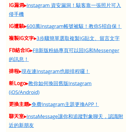
IG漏洞▸
Instagram 資安漏洞！駭客靠一張照片可入
侵手機
IG遭駭▸
600萬Instagram帳號被駭！教你5招自保！
複製IG文字▸
3步驟簡單選取複製IG貼文、留言文字
FB結合IG▸
FB新版粉絲專頁可以回IG和Messenger
的訊息！
排程▸
現在連Instagram也能排程囉！
新Logo▸
教你如何換回舊版Instagram
(iOS/Android)
更換主題▸
免費Instagram主題更換APP！
聊天室▸
InstaMessage讓你和追蹤對象聊天，認識附
近的新朋友