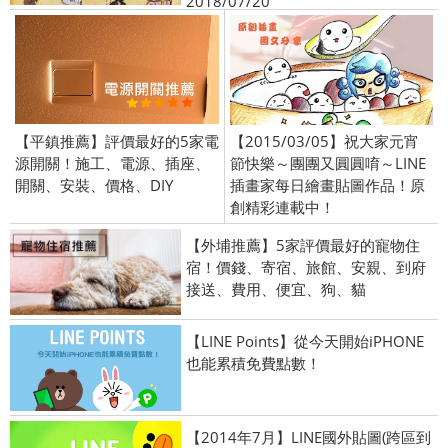
2018/07/20
【平鎮推薦】評價最好的5家電
【2015/03/05】祝大家元宵
源開關！施工、電源、插座、
節快樂～團團又圓圓唷～LINE
開關、安裝、價格、DIY
插畫家每日繪畫貼圖作品！原
創精彩連載中！
【外埔推薦】5家評價最好的寵物住
宿！價錢、寄宿、旅館、安親、到府
接送、費用、便宜、狗、貓
【LINE Points】從今天開始iPHONE
也能累積免費點數！
【2014年7月】LINE國外貼圖(跨區到