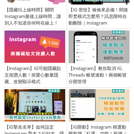
【隱藏IG上線時間】關閉
【IG 密技】偷偷來必備！閱後
Instagram最後上線時間，讓
即焚模式怎麼用？訊息限時自
別人不知道你何時在線上！
動刪除｜Instagram
【Instagram】IG可能隱藏貼
【Instagram】教你取消 IG、
文按讚人數！按愛心數量隱
Threads 帳號連動！兩個帳號
藏、改變顯示模式
分開管理
【IG摯友名單】如何設定
【IG限動】Instagram 精選動
Instergram 摯友？IG好友、隱
態新增「釘選」功能！新增／