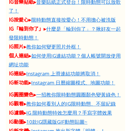
IG音樂貼紙▸
音樂貼紙正式登台！限時動態可以放歌
了！
IG按愛心▸
限時動態直接按愛心！不用擔心被洗版
IG「輪到你了」▸
什麼是「輪到你了」？揪好友一起
發限時動態！
IG照片▸
教你如何變更照片外框！
個人連結▸
如何使用IG連結功能？個人帳號開放使用
網址功能
IG連結▸
Instagram 上滑連結功能將取消！
IG新功能▸
Instagram 日曆縮圖模式、地圖功能！
IG圓圈變色▸
一招教你限時動態圓圈顏色變黃綠色！
IG觀看▸
教你如何看別人的IG限時動態、不留紀錄
IG濾鏡▸
IG 限時動態特效怎麼用？手寫字體效果
IG動圖▸
10款IG隱藏版GIF動態貼圖~
IG新字體▸
Instagram 推出新字體「明體」！