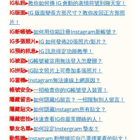
IG私訊▸
教你如何傳 IG 會動的表情符號到聊天室！
IG版面▸
IG 版面變長方形尺寸？教你改回正方形照
片！
IG新帳號▸
如何用信箱註冊Instagram新帳號？
IG多張照片▸
IG 如何發佈20張照片/影片？
IG預約訊息▸
IG 訊息排定功能教學！
IG被盜▸
IG帳號被盜用無法登入怎麼辦？
IG拼貼▸
IG貼文照片上可疊加多張照片！
IG當機▸
Instagram無法連線上網原因？
帳號安全▸
一招檢查你的IG帳號登入裝置！
隱藏留言▸
如何隱藏IG留言？ 一招限制別人留言！
隱藏貼文▸
如何隱藏Instagram所有貼文？
隱藏密技▸
快速查看IG你最常聯絡的人！
摯友名單▸
如何設定Instergram 摯友？
動態牆▸
Instagram 動態牆可自己選擇要看的貼文！