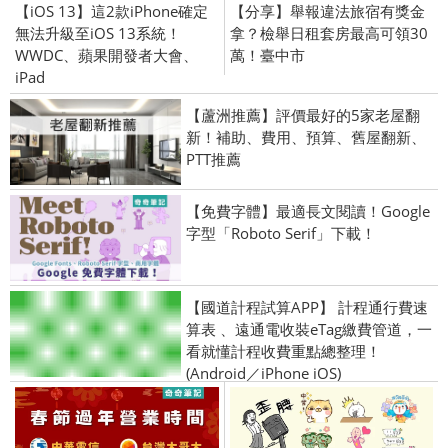
【iOS 13】這2款iPhone確定
【分享】舉報違法旅宿有獎金
無法升級至iOS 13系統！
拿？檢舉日租套房最高可領30
WWDC、蘋果開發者大會、
萬！臺中市
iPad
【蘆洲推薦】評價最好的5家老屋翻
新！補助、費用、預算、舊屋翻新、
PTT推薦
【免費字體】最適長文閱讀！Google
字型「Roboto Serif」下載！
【國道計程試算APP】 計程通行費速
算表 、遠通電收裝eTag繳費管道，一
看就懂計程收費重點總整理！
(Android／iPhone iOS)