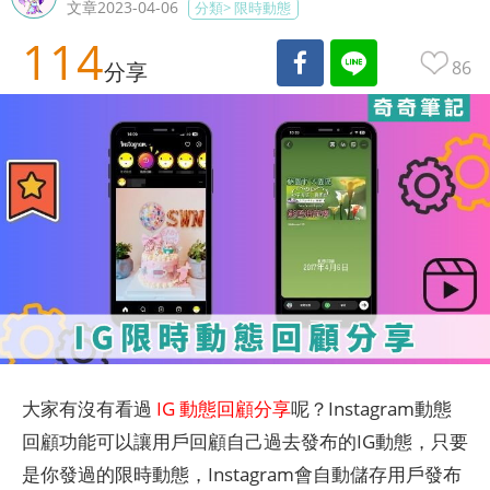
文章2023-04-06
分類>
限時動態
114
86
分享
大家有沒有看過
IG 動態回顧分享
呢？Instagram動態
回顧功能可以讓用戶回顧自己過去發布的IG動態，只要
是你發過的限時動態，Instagram會自動儲存用戶發布