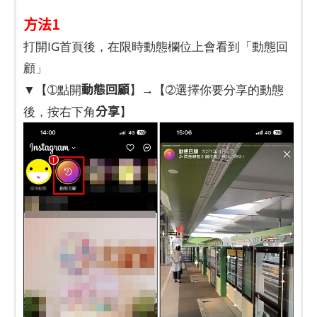
方法1
打開IG首頁後，在限時動態欄位上會看到「動態回
顧」
動態回顧
▼【➀點開
】→【➁選擇你要分享的動態
分享
後，按右下角
】