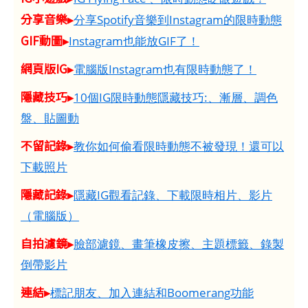
分享音樂▸
分享Spotify音樂到Instagram的限時動態
GIF動圖▸
Instagram也能放GIF了！
網頁版IG▸
電腦版Instagram也有限時動態了！
隱藏技巧▸
10個IG限時動態隱藏技巧:、漸層、調色
盤、貼圖動
不留記錄▸
教你如何偷看限時動態不被發現！還可以
下載照片
隱藏記錄▸
隱藏IG觀看記錄、下載限時相片、影片
（電腦版）
自拍濾鏡▸
臉部濾鏡、畫筆橡皮擦、主題標籤、錄製
倒帶影片
連結▸
標記朋友、加入連結和Boomerang功能