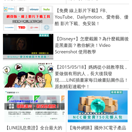
【免費 線上影片下載】FB、
YouTube、Dailymotion、愛奇藝、優
酷 影片下載、免安裝！
【Disney+】怎麼截圖？為什麼截圖後
是黑畫面？教你解決！Video
Screenshot 使用教學
【2015/05/18】媽媽從小就教導我，
要做個有用的人，長大後我發
現......LINE插畫家每日繪畫貼圖作品！
原創精彩連載中！
【LINE訊息查證】全台最大的
【海外網購】國外3C電子產品