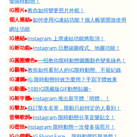
發限時動態！
IG照片▸
教你如何變更照片外框！
個人連結▸
如何使用IG連結功能？個人帳號開放使用
網址功能
IG連結▸
Instagram 上滑連結功能將取消！
IG新功能▸
Instagram 日曆縮圖模式、地圖功能！
IG圓圈變色▸
一招教你限時動態圓圈顏色變黃綠色！
IG觀看▸
教你如何看別人的IG限時動態、不留紀錄
IG濾鏡▸
IG 限時動態特效怎麼用？手寫字體效果
IG動圖▸
10款IG隱藏版GIF動態貼圖~
IG新字體▸
Instagram 推出新字體「明體」！
IG摯友▸
自訂摯友名單，限動只給特定的人看到！
音樂歌詞▸
Instagram 限時動態分享音樂貼文！
IG密技▸
Instagram 限時動態一次發多張照片！
IG小遊戲▸
IG Flying Face 、限時動態眨眼遊戲！