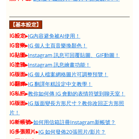
【基本設定】
IG設定▸
IG內容避免被AI使用！
IG音樂▸
IG 個人主頁音樂換顏色！
IG貼圖▸
Instagram 訊息可回覆貼圖、GIF動圖！
IG塗鴉▸
Instagram 訊息繪畫功能！
IG版面▸
IG 個人檔案網格圖片可調整預覽！
IG翻譯▸
IG 翻譯年糕設定中文教學！
IG私訊▸
教你如何傳 IG 會動的表情符號到聊天室！
IG版面▸
IG 版面變長方形尺寸？教你改回正方形照
片！
IG新帳號▸
如何用信箱註冊Instagram新帳號？
IG多張照片▸
IG 如何發佈20張照片/影片？