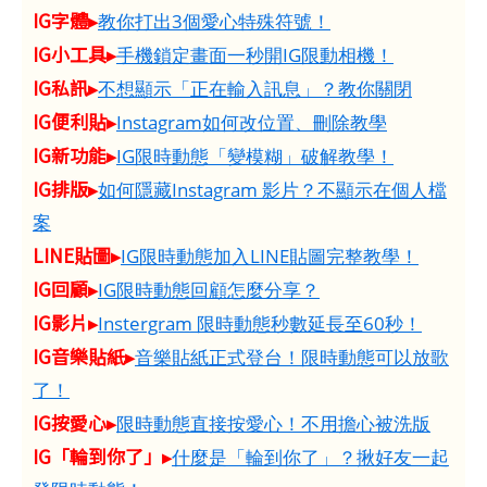
IG字體▸
教你打出3個愛心特殊符號！
IG小工具▸
手機鎖定畫面一秒開IG限動相機！
IG私訊▸
不想顯示「正在輸入訊息」？教你關閉
IG便利貼▸
Instagram如何改位置、刪除教學
IG新功能▸
IG限時動態「變模糊」破解教學！
IG排版▸
如何隱藏Instagram 影片？不顯示在個人檔
案
LINE貼圖▸
IG限時動態加入LINE貼圖完整教學！
IG回顧▸
IG限時動態回顧怎麼分享？
IG影片▸
Instergram 限時動態秒數延長至60秒！
IG音樂貼紙▸
音樂貼紙正式登台！限時動態可以放歌
了！
IG按愛心▸
限時動態直接按愛心！不用擔心被洗版
IG「輪到你了」▸
什麼是「輪到你了」？揪好友一起