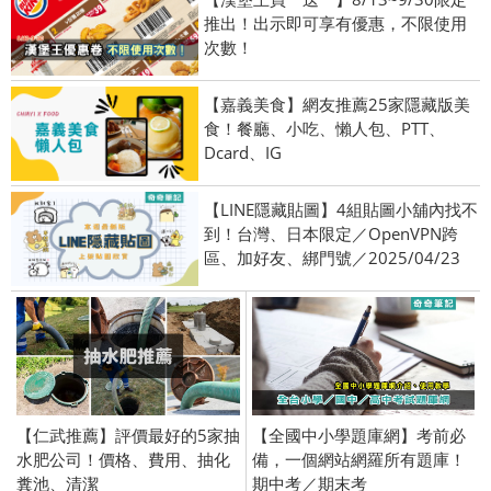
推出！出示即可享有優惠，不限使用
次數！
【嘉義美食】網友推薦25家隱藏版美
食！餐廳、小吃、懶人包、PTT、
Dcard、IG
【LINE隱藏貼圖】4組貼圖小舖內找不
到！台灣、日本限定／OpenVPN跨
區、加好友、綁門號／2025/04/23
【仁武推薦】評價最好的5家抽
【全國中小學題庫網】考前必
水肥公司！價格、費用、抽化
備，一個網站網羅所有題庫！
糞池、清潔
期中考／期末考