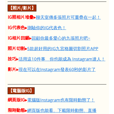
【照片/影片】
IG照相片堆疊▸
聊天室傳多張照片可重疊在一起！
IG代表色▸
測驗你的IG代表色！
IG相片回顧▸
回顧你最多愛心的九張照片吧~
照片切割▸
5款超好用的IG九宮格圖切割照片APP
技巧▸
活用這10件事 你也能成為 Instagram達人！
影片▸
現在可以在Instagram發表60秒的影片了
【電腦版IG】
網頁版IG▸
電腦版Instagram也有限時動態了！
限時動態▸
網頁版也能看、下載限時動態、直播