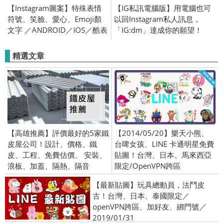
【Instagram圖案】特殊表情
【IG私訊電腦版】用電腦也可
符號、笑臉、愛心、Emoji顏
以回Instagram私人訊息，
文字 ／ANDROID／IOS／酷表
「IG:dm」達成你的願望！
情APP
精選文章
【高雄推薦】評價最好的5家鐵
【2014/05/20】樂天小熊、
皮屋公司！設計、價格、鐵
台啤女孩、LINE 卡通明星免費
皮、工程、免費估價、 安裝、
貼圖！台灣、日本、馬來西亞
浪板、加蓋、隔熱、隔音
限定/OpenVPN跨區
【最新貼圖】玩具總動員，法鬥皮
古！台灣、日本、泰國限定／
openVPN跨區、加好友、綁門號／
2019/01/31