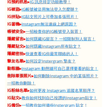
IG預約訊息▸
IG 訊息排定功能教學！
IG被盜▸
IG帳號被盜用無法登入怎麼辦？
IG拼貼▸
IG貼文照片上可疊加多張照片！
IG當機▸
Instagram無法連線上網原因？
帳號安全▸
一招檢查你的IG帳號登入裝置！
隱藏留言▸
如何隱藏IG留言？ 一招限制別人留言！
隱藏貼文▸
如何隱藏Instagram所有貼文？
隱藏密技▸
快速查看IG你最常聯絡的人！
摯友名單▸
如何設定Instergram 摯友？
動態牆▸
Instagram 動態牆可自己選擇要看的貼文！
刪除單張照片▸
如何刪除Instagram 中的某張照片？
一招教你刪除！
IG粉絲名單▸
如何更改 Instagram 追蹤名單順序？
IG貼文▸
教你如何找到自己按讚的Instagram貼文！
IG備份▸
一招教你如何備份Instergram 貼文！