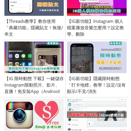
【Threads教學】教你使用
【IG新功能】Instagram 個人
「典藏功能」隱藏貼文！恢復/
檔案播放音樂怎麼用？設定教
串文
學、刪除
【IG 限時動態 下載】一鍵儲存
【IG新功能】隱藏限時動態
Instagram限動照片、影片、
「打卡地標」教學！設定/沒有
直播！免安裝App（Android
顯示/不見/消失
／iOS）