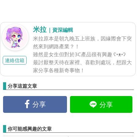
米拉
| 資深編輯
米拉原本是朝九晚五上班族，因緣際會下突
然來到網路產業？！
雖然是女生但對於3C產品很有興趣 ʕ•ᴥ•ʔ
連絡信箱
最討厭整天待在家裡、喜歡到處玩，想跟大
家分享各種新奇事物！
分享這篇文章
分享
分享
你可能感興趣的文章