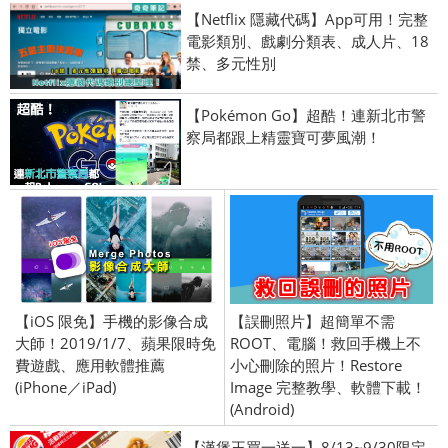
【Netflix 隱藏代碼】App可用！完整
電影類別、戲劇分類表、成人片、18
禁、多元性別
【Pokémon Go】超酷！連新北市警
察局都跟上精靈寶可夢風潮！
【iOS 限免】手機的影像合成
【誤刪照片】超簡單不需
大師！2019/1/7、蘋果限時免
ROOT、電腦！救回手機上不
費遊戲、應用軟體推薦
小心刪除的照片！Restore
(iPhone／iPad)
Image 完整教學、軟體下載！
(Android)
【漢堡王買一送一】8/13~9/30限定