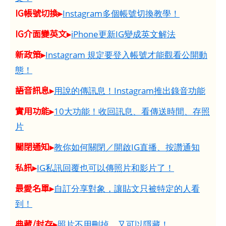
IG帳號切換▸
Instagram多個帳號切換教學！
IG介面變英文▸
iPhone更新IG變成英文解法
新政策▸
Instagram 規定要登入帳號才能觀看公開動
態！
語音訊息▸
用說的傳訊息！Instagram推出錄音功能
實用功能▸
10大功能！收回訊息、看傳送時間、存照
片
關閉通知▸
教你如何關閉／開啟IG直播、按讚通知
私訊▸
IG私訊回覆也可以傳照片和影片了！
最愛名單▸
自訂分享對象，讓貼文只被特定的人看
到！
典藏/封存▸
照片不用刪掉、又可以隱藏！