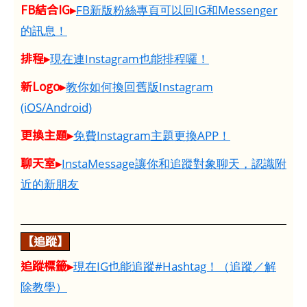
FB結合IG▸
FB新版粉絲專頁可以回IG和Messenger
的訊息！
排程▸
現在連Instagram也能排程囉！
新Logo▸
教你如何換回舊版Instagram
(iOS/Android)
更換主題▸
免費Instagram主題更換APP！
聊天室▸
InstaMessage讓你和追蹤對象聊天，認識附
近的新朋友
【追蹤】
追蹤標籤▸
現在IG也能追蹤#Hashtag！（追蹤／解
除教學）