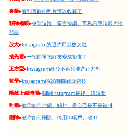
書籤▸
看到喜歡的照片可以收藏了
移除追蹤▸
移除追蹤、留言按讚、可私訊限時影片給
朋友
放大▸
Instagram 的照片可以放大啦
搶先看▸
一招簡單把好友變成摯友！
正方型▸
Instagram終於不再只能是正方型
教學▸
Instagram的28種隱藏版密技
隱藏上線時間▸
關閉Instagram最後上線時間
封鎖▸
教你如何封鎖、解封、看自己是不是被封
刪除▸
教你如何刪除、停用IG帳戶、改ID