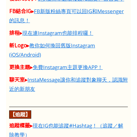
FB結合IG▸
FB新版粉絲專頁可以回IG和Messenger
的訊息！
排程▸
現在連Instagram也能排程囉！
新Logo▸
教你如何換回舊版Instagram
(iOS/Android)
更換主題▸
免費Instagram主題更換APP！
聊天室▸
InstaMessage讓你和追蹤對象聊天，認識附
近的新朋友
【追蹤】
追蹤標籤▸
現在IG也能追蹤#Hashtag！（追蹤／解
除教學）