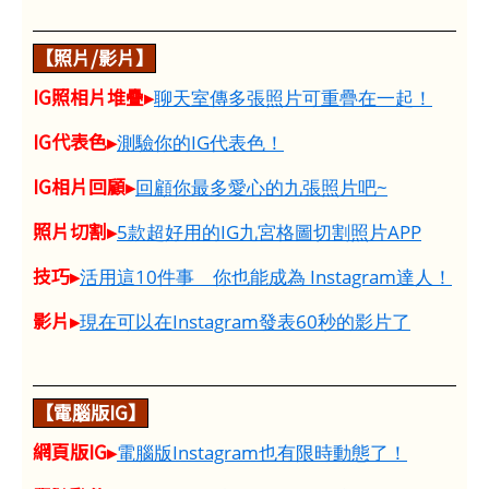
【照片/影片】
IG照相片堆疊▸
聊天室傳多張照片可重疊在一起！
IG代表色▸
測驗你的IG代表色！
IG相片回顧▸
回顧你最多愛心的九張照片吧~
照片切割▸
5款超好用的IG九宮格圖切割照片APP
技巧▸
活用這10件事 你也能成為 Instagram達人！
影片▸
現在可以在Instagram發表60秒的影片了
【電腦版IG】
網頁版IG▸
電腦版Instagram也有限時動態了！