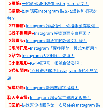
IG備份▸
一招教你如何備份Instergram 貼文！
IG按讚▸
如何隱藏Instergram 貼文按讚數和瀏覽次
數？
IG詐騙信▸
Instagram 詐騙信件、恢復帳號存取權！
IG找不到用戶▸
Instagram 帳號頁面空白原因？
IG網頁版▸
Instagram 開放電腦版發文功能！
IG限時訊息▸
Instagram「閱後即焚」模式怎麼用？
IG貼文▸
Instagram 貼文刪除可恢復！
IG小帳現形▸
IG小帳現形、帳號會被發現！
IG通知問題▸
10 種辦法解決 Instagram 通知不見問
題
搜尋功能▸
Instagram 新增關鍵字搜尋！
聊天室背景▸
Instagram 聊天室主題設定教學！
IG回顧▸
快速幫你找回你第一次發佈的 Instagram 貼