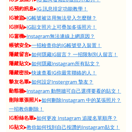
IG預約訊息▸
IG 訊息排定功能教學！
IG被盜▸
IG帳號被盜用無法登入怎麼辦？
IG拼貼▸
IG貼文照片上可疊加多張照片！
IG當機▸
Instagram無法連線上網原因？
帳號安全▸
一招檢查你的IG帳號登入裝置！
隱藏留言▸
如何隱藏IG留言？ 一招限制別人留言！
隱藏貼文▸
如何隱藏Instagram所有貼文？
隱藏密技▸
快速查看IG你最常聯絡的人！
摯友名單▸
如何設定Instergram 摯友？
動態牆▸
Instagram 動態牆可自己選擇要看的貼文！
刪除單張照片▸
如何刪除Instagram 中的某張照片？
一招教你刪除！
IG粉絲名單▸
如何更改 Instagram 追蹤名單順序？
IG貼文▸
教你如何找到自己按讚的Instagram貼文！