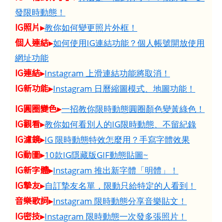
發限時動態！
IG照片▸
教你如何變更照片外框！
個人連結▸
如何使用IG連結功能？個人帳號開放使用
網址功能
IG連結▸
Instagram 上滑連結功能將取消！
IG新功能▸
Instagram 日曆縮圖模式、地圖功能！
IG圓圈變色▸
一招教你限時動態圓圈顏色變黃綠色！
IG觀看▸
教你如何看別人的IG限時動態、不留紀錄
IG濾鏡▸
IG 限時動態特效怎麼用？手寫字體效果
IG動圖▸
10款IG隱藏版GIF動態貼圖~
IG新字體▸
Instagram 推出新字體「明體」！
IG摯友▸
自訂摯友名單，限動只給特定的人看到！
音樂歌詞▸
Instagram 限時動態分享音樂貼文！
IG密技▸
Instagram 限時動態一次發多張照片！