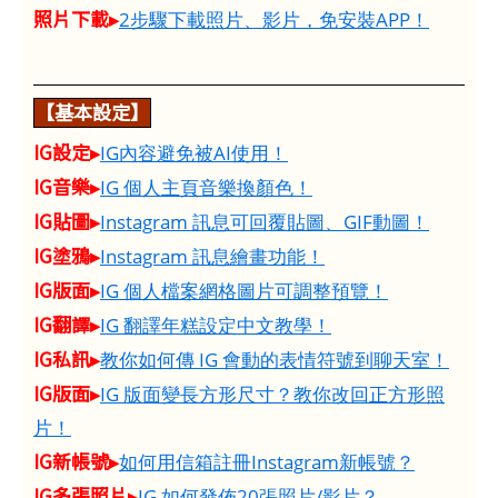
照片下載▸
2步驟下載照片、影片，免安裝APP！
【基本設定】
IG設定▸
IG內容避免被AI使用！
IG音樂▸
IG 個人主頁音樂換顏色！
IG貼圖▸
Instagram 訊息可回覆貼圖、GIF動圖！
IG塗鴉▸
Instagram 訊息繪畫功能！
IG版面▸
IG 個人檔案網格圖片可調整預覽！
IG翻譯▸
IG 翻譯年糕設定中文教學！
IG私訊▸
教你如何傳 IG 會動的表情符號到聊天室！
IG版面▸
IG 版面變長方形尺寸？教你改回正方形照
片！
IG新帳號▸
如何用信箱註冊Instagram新帳號？
IG多張照片▸
IG 如何發佈20張照片/影片？