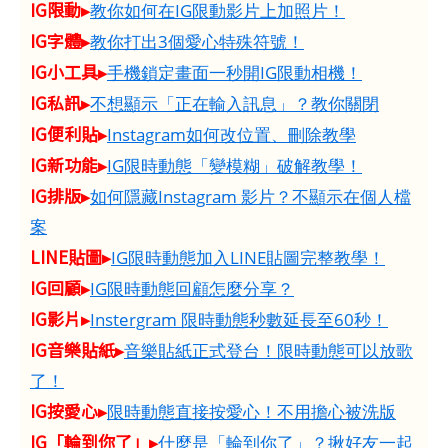
IG限動▸
教你如何在IG限動影片上加照片！
IG字體▸
教你打出3個愛心特殊符號！
IG小工具▸
手機鎖定畫面一秒開IG限動相機！
IG私訊▸
不想顯示「正在輸入訊息」？教你關閉
IG便利貼▸
Instagram如何改位置、刪除教學
IG新功能▸
IG限時動態「變模糊」破解教學！
IG排版▸
如何隱藏Instagram 影片？不顯示在個人檔
案
LINE貼圖▸
IG限時動態加入LINE貼圖完整教學！
IG回顧▸
IG限時動態回顧怎麼分享？
IG影片▸
Instergram 限時動態秒數延長至60秒！
IG音樂貼紙▸
音樂貼紙正式登台！限時動態可以放歌
了！
IG按愛心▸
限時動態直接按愛心！不用擔心被洗版
IG「輪到你了」▸
什麼是「輪到你了」？揪好友一起