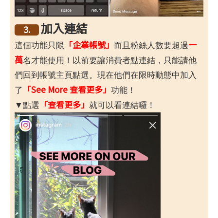
加入連結
3.
「企業帳號」
一
這個功能只限
而且粉絲人數要超過
萬
名才能使用！以前要讓消費者點連結，只能請他
們回到帳號主頁點選。現在他們在限時動態中加入
「See More 查看更多」
了
功能！
「查看更多」
▼點選
就可以看連結囉！