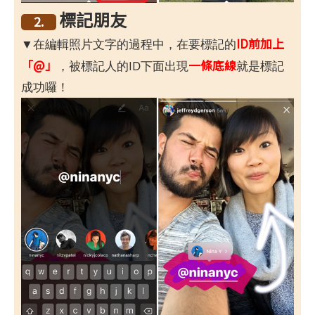
標記朋友
2.
ID前加上
▼在編輯照片文字的過程中，在要標記的
「@」
一條底線
，被標記人的ID下面出現
就是標記
成功囉！