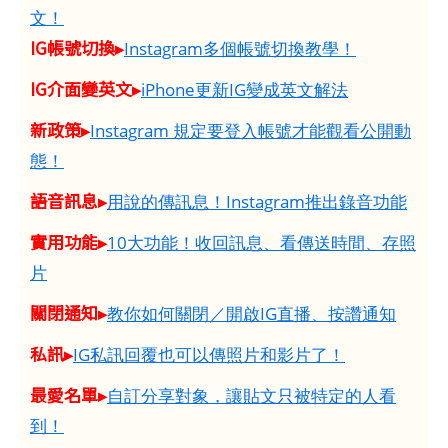
文！
IG帳號切換▸
Instagram多個帳號切換教學！
IG介面變英文▸
iPhone更新IG變成英文解法
新政策▸
Instagram 規定要登入帳號才能觀看公開動
態！
語音訊息▸
用說的傳訊息！Instagram推出錄音功能
實用功能▸
10大功能！收回訊息、看傳送時間、存照
片
關閉通知▸
教你如何關閉／開啟IG直播、按讚通知
私訊▸
IG私訊回覆也可以傳照片和影片了！
最愛名單▸
自訂分享對象，讓貼文只被特定的人看
到！