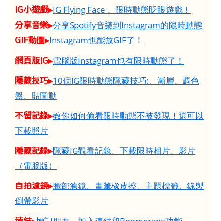
IG小遊戲▸
IG Flying Face 、限時動態眨眼遊戲！
分享音樂▸
分享Spotify音樂到Instagram的限時動態
GIF動圖▸
Instagram也能放GIF了！
網頁版IG▸
電腦版Instagram也有限時動態了！
隱藏技巧▸
10個IG限時動態隱藏技巧:、漸層、調色
盤、貼圖動
不留記錄▸
教你如何偷看限時動態不被發現！還可以
下載照片
隱藏記錄▸
隱藏IG觀看記錄、下載限時相片、影片
（電腦版）
自拍濾鏡▸
臉部濾鏡、畫筆橡皮擦、主題標籤、錄製
倒帶影片
連結▸
標記朋友、加入連結和Boomerang功能