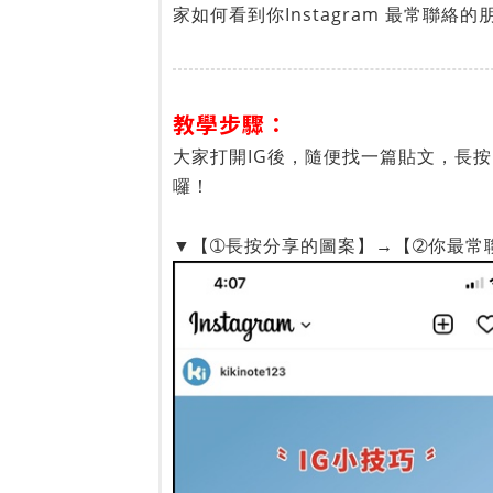
家如何看到你Instagram 最常聯絡的
教學步驟：
大家打開IG後，隨便找一篇貼文，長按
囉！
▼【➀長按分享的圖案】→【➁你最常