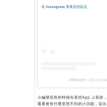
在 Instagram 查看這則貼文
𝙠𝙞𝙠𝙞𝙣𝙤𝙩𝙚（@ki
小編發現有的時候在某些App 上長
看看會有什麼意想不到的小功能，這次