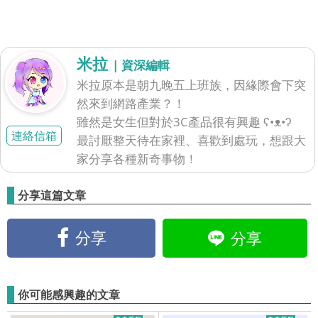
米拉
| 資深編輯
米拉原本是朝九晚五上班族，因緣際會下突
然來到網路產業？！
雖然是女生但對於3C產品很有興趣 ʕ•ᴥ•ʔ
連絡信箱
最討厭整天待在家裡、喜歡到處玩，想跟大
家分享各種新奇事物！
分享這篇文章
分享
分享
你可能感興趣的文章