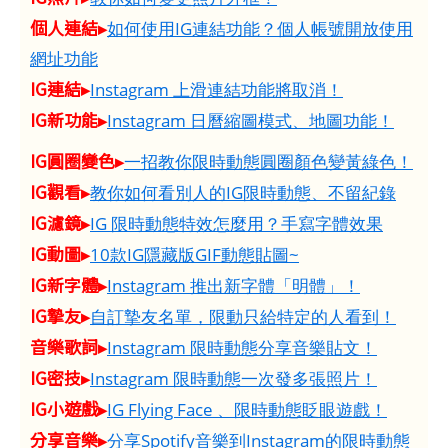
個人連結▸
如何使用IG連結功能？個人帳號開放使用
網址功能
IG連結▸
Instagram 上滑連結功能將取消！
IG新功能▸
Instagram 日曆縮圖模式、地圖功能！
IG圓圈變色▸
一招教你限時動態圓圈顏色變黃綠色！
IG觀看▸
教你如何看別人的IG限時動態、不留紀錄
IG濾鏡▸
IG 限時動態特效怎麼用？手寫字體效果
IG動圖▸
10款IG隱藏版GIF動態貼圖~
IG新字體▸
Instagram 推出新字體「明體」！
IG摯友▸
自訂摯友名單，限動只給特定的人看到！
音樂歌詞▸
Instagram 限時動態分享音樂貼文！
IG密技▸
Instagram 限時動態一次發多張照片！
IG小遊戲▸
IG Flying Face 、限時動態眨眼遊戲！
分享音樂▸
分享Spotify音樂到Instagram的限時動態