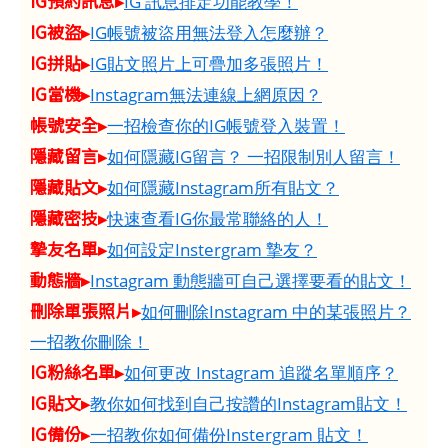
IG預約訊息▸
IG 訊息排定功能教學！
IG被盜▸
IG帳號被盜用無法登入怎麼辦？
IG拼貼▸
IG貼文照片上可疊加多張照片！
IG當機▸
Instagram無法連線上網原因？
帳號安全▸
一招檢查你的IG帳號登入裝置！
隱藏留言▸
如何隱藏IG留言？ 一招限制別人留言！
隱藏貼文▸
如何隱藏Instagram所有貼文？
隱藏密技▸
快速查看IG你最常聯絡的人！
摯友名單▸
如何設定Instergram 摯友？
動態牆▸
Instagram 動態牆可自己選擇要看的貼文！
刪除單張照片▸
如何刪除Instagram 中的某張照片？
一招教你刪除！
IG粉絲名單▸
如何更改 Instagram 追蹤名單順序？
IG貼文▸
教你如何找到自己按讚的Instagram貼文！
IG備份▸
一招教你如何備份Instergram 貼文！