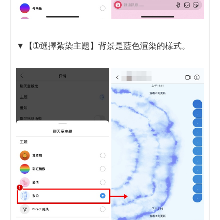
​​​​​​​▼【➀選擇紮染主題】背景是藍色渲染的樣式。