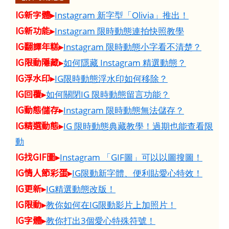
IG新字體▸
Instagram 新字型「Olivia」推出！
IG新功能▸
Instagram 限時動態連拍快照教學
IG翻譯年糕▸
Instagram 限時動態小字看不清楚？
IG限動隱藏▸
如何隱藏 Instagram 精選動態？
IG浮水印▸
IG限時動態浮水印如何移除？
IG回覆▸
如何關閉IG 限時動態留言功能？
IG動態儲存▸
Instagram 限時動態無法儲存？
IG精選動態▸
IG 限時動態典藏教學！過期也能查看限
動
IG找GIF圖▸
Instagram 「GIF圖」可以以圖搜圖！
IG情人節彩蛋▸
IG限動新字體、便利貼愛心特效！
IG更新▸
IG精選動態改版！
IG限動▸
教你如何在IG限動影片上加照片！
IG字體▸
教你打出3個愛心特殊符號！