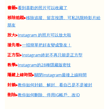
書籤▸
看到喜歡的照片可以收藏了
移除追蹤▸
移除追蹤、留言按讚、可私訊限時影片給
朋友
放大▸
Instagram 的照片可以放大啦
搶先看▸
一招簡單把好友變成摯友！
正方型▸
Instagram終於不再只能是正方型
教學▸
Instagram的28種隱藏版密技
隱藏上線時間▸
關閉Instagram最後上線時間
封鎖▸
教你如何封鎖、解封、看自己是不是被封
刪除▸
教你如何刪除、停用IG帳戶、改ID