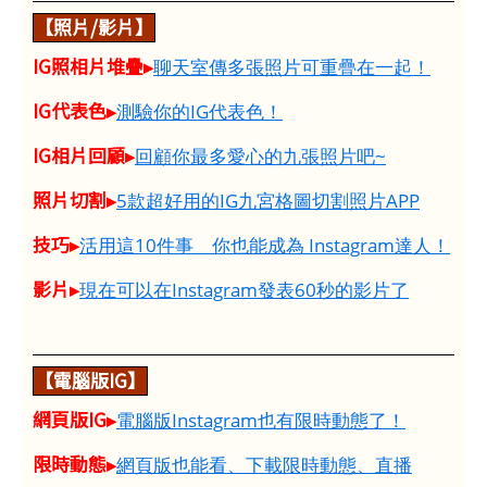
【照片/影片】
IG照相片堆疊▸
聊天室傳多張照片可重疊在一起！
IG代表色▸
測驗你的IG代表色！
IG相片回顧▸
回顧你最多愛心的九張照片吧~
照片切割▸
5款超好用的IG九宮格圖切割照片APP
技巧▸
活用這10件事 你也能成為 Instagram達人！
影片▸
現在可以在Instagram發表60秒的影片了
【電腦版IG】
網頁版IG▸
電腦版Instagram也有限時動態了！
限時動態▸
網頁版也能看、下載限時動態、直播