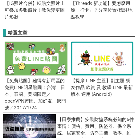
【IG照片合併】IG貼文照片上
【Threads 新功能】要怎麼用
可疊加多張照片！教你變更圖
脆「打卡」？分享位置/標註地
片形狀
點教學
精選文章
【免費貼圖】難得有新馬區的
【提摩 LINE 主題】副主題 網
免費LINE明星貼圖！台灣、日
友作品 欣賞 及 教學 LINE 最新
本、泰國、美國限定／
版本 適用 (Android)
openVPN跨區、加好友、綁門
號／2017/1/24
【田寮推薦】安裝防盜系統必知的6件
事情！價格、費用、防盜器、保全系
統、居家安全、防盜主機、教學、維