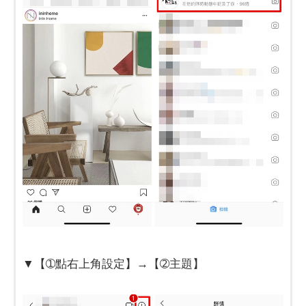
▼【➀點右上角設定】→【➁主題】