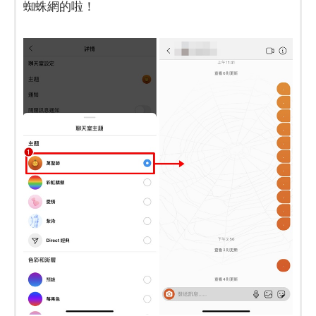
蜘蛛網的啦！