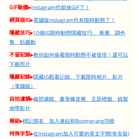
GIF動圖▸
Instagram也能放GIF了！
網頁版IG▸
電腦版Instagram也有限時動態了！
隱藏技巧▸
10個IG限時動態隱藏技巧:、漸層、調色
盤、貼圖動
不留記錄▸
教你如何偷看限時動態不被發現！還可以
下載照片
隱藏記錄▸
隱藏IG觀看記錄、下載限時相片、影片
（電腦版）
自拍濾鏡▸
臉部濾鏡、畫筆橡皮擦、主題標籤、錄製
倒帶影片
連結▸
標記朋友、加入連結和Boomerang功能
特殊字型▸
在Instagram加入可愛的英文字體(免安裝)