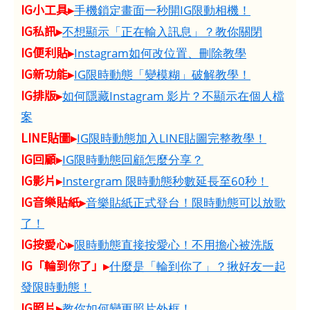
IG小工具▸
手機鎖定畫面一秒開IG限動相機！
IG私訊▸
不想顯示「正在輸入訊息」？教你關閉
IG便利貼▸
Instagram如何改位置、刪除教學
IG新功能▸
IG限時動態「變模糊」破解教學！
IG排版▸
如何隱藏Instagram 影片？不顯示在個人檔
案
LINE貼圖▸
IG限時動態加入LINE貼圖完整教學！
IG回顧▸
IG限時動態回顧怎麼分享？
IG影片▸
Instergram 限時動態秒數延長至60秒！
IG音樂貼紙▸
音樂貼紙正式登台！限時動態可以放歌
了！
IG按愛心▸
限時動態直接按愛心！不用擔心被洗版
IG「輪到你了」▸
什麼是「輪到你了」？揪好友一起
發限時動態！
IG照片▸
教你如何變更照片外框！