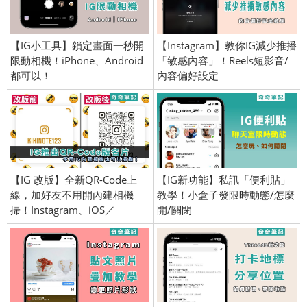
【IG小工具】鎖定畫面一秒開
【Instagram】教你IG減少推播
限動相機！iPhone、Android
「敏感內容」！Reels短影音/
都可以！
內容偏好設定
【IG 改版】全新QR-Code上
【IG新功能】私訊「便利貼」
線，加好友不用開內建相機
教學！小盒子發限時動態/怎麼
掃！Instagram、iOS／
開/關閉
Android