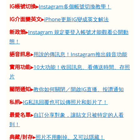
IG帳號切換▸
Instagram多個帳號切換教學！
IG介面變英文▸
iPhone更新IG變成英文解法
新政策▸
Instagram 規定要登入帳號才能觀看公開動
態！
語音訊息▸
用說的傳訊息！Instagram推出錄音功能
實用功能▸
10大功能！收回訊息、看傳送時間、存照
片
關閉通知▸
教你如何關閉／開啟IG直播、按讚通知
私訊▸
IG私訊回覆也可以傳照片和影片了！
最愛名單▸
自訂分享對象，讓貼文只被特定的人看
到！
典藏/封存▸
照片不用刪掉、又可以隱藏！