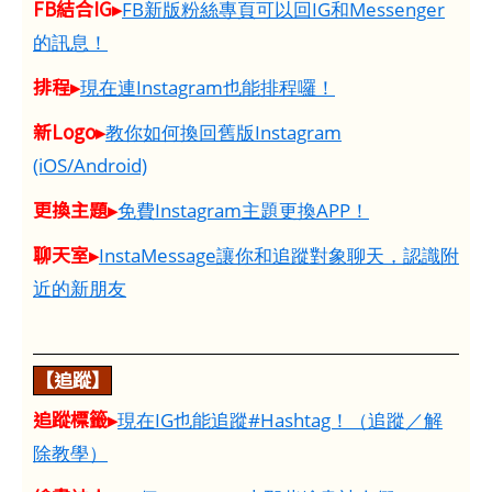
FB結合IG▸
FB新版粉絲專頁可以回IG和Messenger
的訊息！
排程▸
現在連Instagram也能排程囉！
新Logo▸
教你如何換回舊版Instagram
(iOS/Android)
更換主題▸
免費Instagram主題更換APP！
聊天室▸
InstaMessage讓你和追蹤對象聊天，認識附
近的新朋友
【追蹤】
追蹤標籤▸
現在IG也能追蹤#Hashtag！（追蹤／解
除教學）