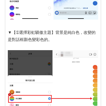
​​​​​​​▼【➀選擇彩虹驕傲主題】背景是純白色，改變的
是對話框顏色變彩色的。