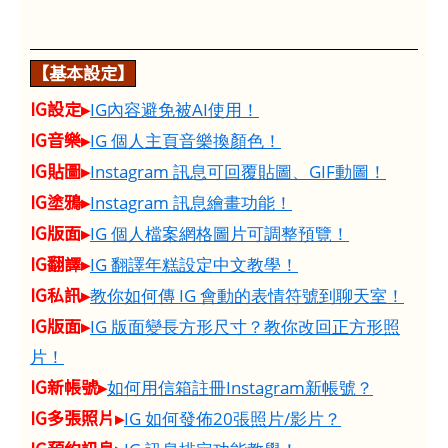
【基本設定】
IG設定▸
IG內容避免被AI使用！
IG音樂▸
IG 個人主頁音樂換顏色！
IG貼圖▸
Instagram 訊息可回覆貼圖、GIF動圖！
IG塗鴉▸
Instagram 訊息繪畫功能！
IG版面▸
IG 個人檔案網格圖片可調整預覽！
IG翻譯▸
IG 翻譯年糕設定中文教學！
IG私訊▸
教你如何傳 IG 會動的表情符號到聊天室！
IG版面▸
IG 版面變長方形尺寸？教你改回正方形照
片！
IG新帳號▸
如何用信箱註冊Instagram新帳號？
IG多張照片▸
IG 如何發佈20張照片/影片？