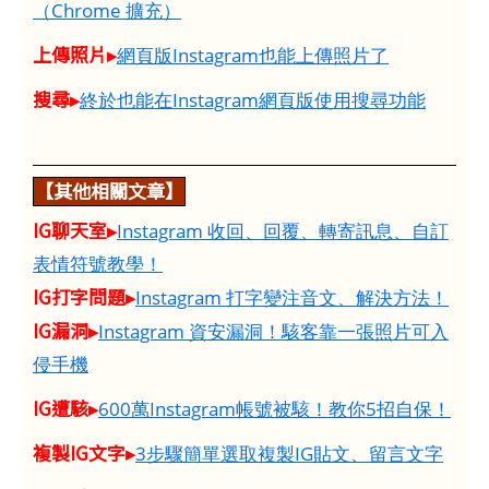
（Chrome 擴充）
上傳照片▸
網頁版Instagram也能上傳照片了
搜尋▸
終於也能在Instagram網頁版使用搜尋功能
【其他相關文章】
IG聊天室▸
Instagram 收回、回覆、轉寄訊息、自訂
表情符號教學！
IG打字問題▸
Instagram 打字變注音文、解決方法！
IG漏洞▸
Instagram 資安漏洞！駭客靠一張照片可入
侵手機
IG遭駭▸
600萬Instagram帳號被駭！教你5招自保！
複製IG文字▸
3步驟簡單選取複製IG貼文、留言文字