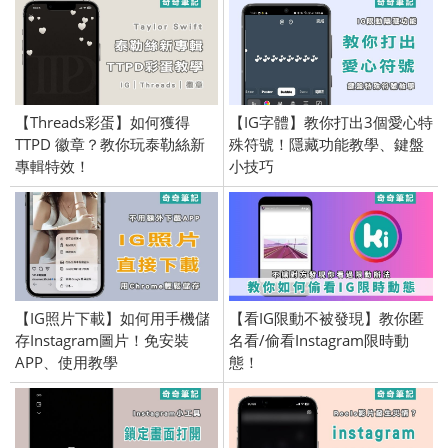
【Threads彩蛋】如何獲得
【IG字體】教你打出3個愛心特
TTPD 徽章？教你玩泰勒絲新
殊符號！隱藏功能教學、鍵盤
專輯特效！
小技巧
【IG照片下載】如何用手機儲
【看IG限動不被發現】教你匿
存Instagram圖片！免安裝
名看/偷看Instagram限時動
APP、使用教學
態！