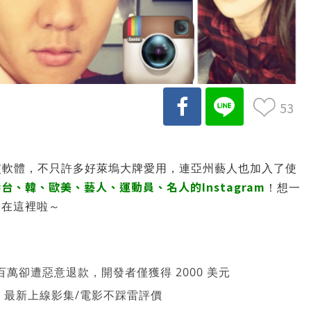
53
交軟體，不只許多好萊塢大牌愛用，連亞州藝人也加入了使
、韓、歐美、藝人、運動員、名人的Instagram
！想一
通在這裡啦～
萬卻遭惡意退款，開發者僅獲得 2000 美元
026 最新上線影集/電影不踩雷評價