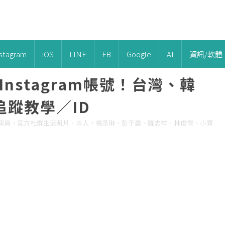
nstagram
iOS
LINE
FB
Google
AI
資訊/軟體
Instagram帳號！台灣、韓
蹤教學／ID
演員，官方社群生活照片、本人，楊丞琳、彭于晏、羅志祥、林俊傑、小賈