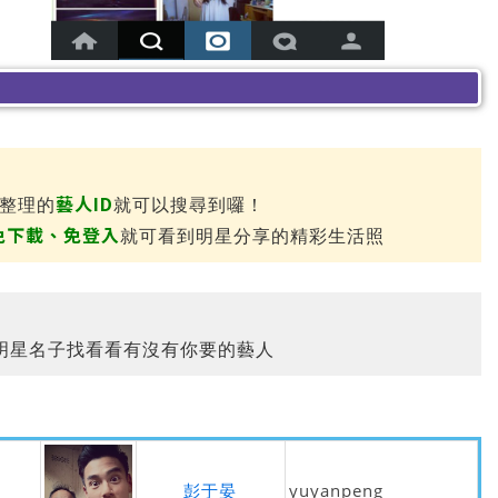
........
藝人ID
家整理的
就可以搜尋到囉！
免下載、免登入
就可看到明星分享的精彩生活照
明星名子找看看有沒有你要的藝人
彭于晏
yuyanpeng