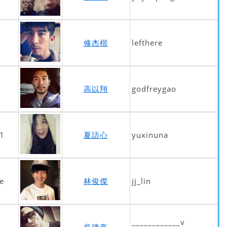
修杰楷
lefthere
高以翔
godfreygao
1
夏語心
yuxinuna
e
林俊傑
jj_lin
____________v
吳建豪