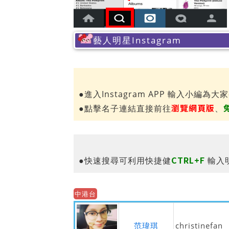
藝人明星Instagram
●進入Instagram APP 輸入小編為大
瀏覽網頁版
●點擊名子連結直接前往
、
CTRL+F
●快速搜尋可利用快捷健
輸入
中港台
范瑋琪
christinefan