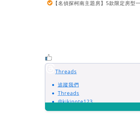
【名偵探柯南主題房】5款限定房型
Threads
追蹤我們
Threads
@kikinote123