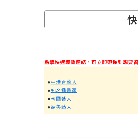
快
點擊快速導覽連結，可立即帶你到想要
●
中港台藝人
●
知名插畫家
●
韓國藝人
●
歐美藝人