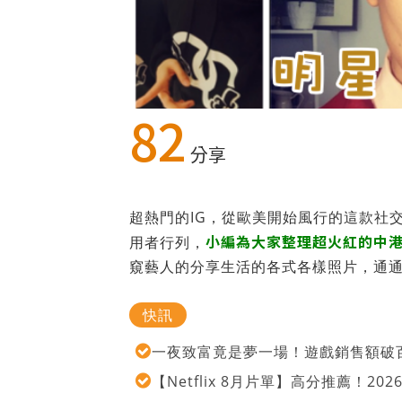
82
分享
超熱門的IG，從歐美開始風行的這款社
小編為大家整理超火紅的中港台
用者行列，
窺藝人的分享生活的各式各樣照片，通
快訊
一夜致富竟是夢一場！遊戲銷售額破百
【Netflix 8月片單】高分推薦！2