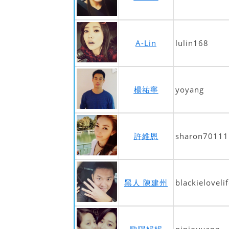
A-Lin
lulin168
楊祐寧
yoyang
許維恩
sharon70111
黑人 陳建州
blackielovelif
歐陽妮妮
niniouyang