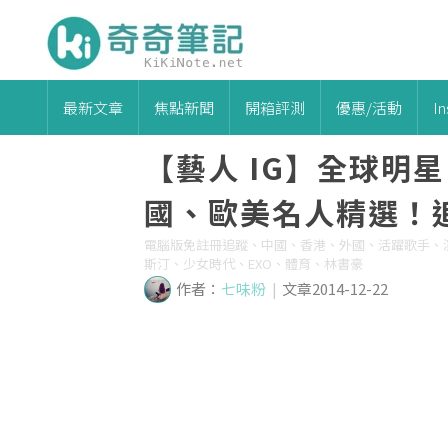
最新文章
焦點新聞
開箱評測
優惠/活動
I
【藝人 IG】全球明星
國、歐美名人精選！追
電腦版免註冊追蹤、中國、香港、外國、活躍歌手、
斯汀、少女時代、EXO、體育、林書豪
作者：
七味粉
|
文章2014-12-22