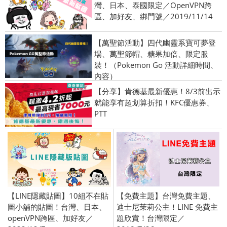
灣、日本、泰國限定／OpenVPN跨
區、加好友、綁門號／2019/11/14
【萬聖節活動】四代幽靈系寶可夢登
場、萬聖節帽、糖果加倍、限定服
裝！（Pokemon Go 活動詳細時間、
內容）
【分享】肯德基最新優惠！8/3前出示
就能享有超划算折扣！KFC優惠券、
PTT
【LINE隱藏貼圖】10組不在貼
【免費主題】台灣免費主題、
圖小舖的貼圖！台灣、日本、
迪士尼茉莉公主！LINE 免費主
openVPN跨區、加好友／
題欣賞！台灣限定／