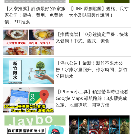
【大寮推薦】評價最好的5家搬
【LINE 原創貼圖】規格、尺寸
家公司！價格、費用、免費估
大小及貼圖製作說明！
價、PTT推薦
【推薦食譜】10分鐘搞定早餐，快速
又健康！中式、西式、素食
【停水公告】最新！新竹不限水公
告！水庫水量回升、停水時間、新竹
分區供水
【iPhone小工具】鎖定螢幕時也能看
Google Maps 導航路線！3步驟完成
設定、地圖導航、開車方便。