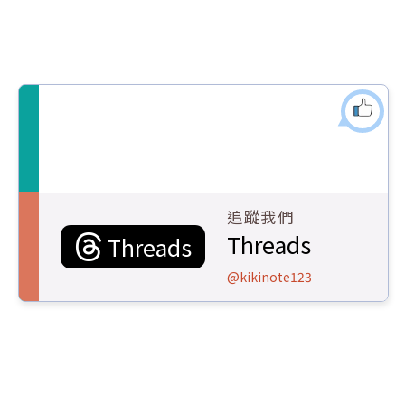
追蹤我們
Threads
Threads
@kikinote123