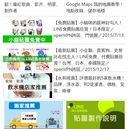
顧！爆紅歌曲、影片、明星、
Google Maps 我的地圖教學！
創作者
地點收錄、儲存地標
【免費貼圖】小貓咪的眼神好勾人！
LINE免費貼圖欣賞！日本限定／
openVPN跨區、門號圖／2015/7/13
【最新貼圖】小企鵝、貴賓狗、史努
比在找主人！LINE免費、付費貼圖欣
賞！台灣、日本、泰國限定／
openVPN跨區／2015/12/17
【永和推薦】評價最好的5家飲水機！
品牌、淨水器、RO逆滲透、價格、安
裝、維修