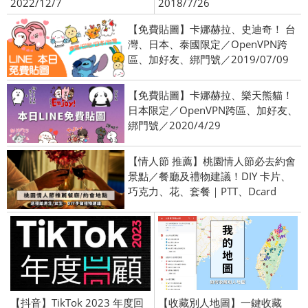
2022/12/7
2018/7/26
【免費貼圖】卡娜赫拉、史迪奇！ 台
灣、日本、泰國限定／OpenVPN跨
區、加好友、綁門號／2019/07/09
【免費貼圖】卡娜赫拉、樂天熊貓！
日本限定／OpenVPN跨區、加好友、
綁門號／2020/4/29
【情人節 推薦】桃園情人節必去約會
景點／餐廳及禮物建議！DIY 卡片、
巧克力、花、套餐｜PTT、Dcard
【抖音】TikTok 2023 年度回
【收藏別人地圖】一鍵收藏