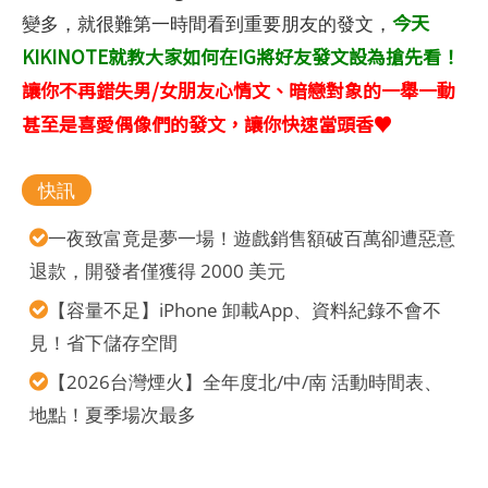
今天
變多，就很難第一時間看到重要朋友的發文，
KIKINOTE就教大家如何在IG將好友發文設為搶先看！
讓你不再錯失男/女朋友心情文、暗戀對象的一舉一動
甚至是喜愛偶像們的發文，讓你快速當頭香♥
快訊
一夜致富竟是夢一場！遊戲銷售額破百萬卻遭惡意
退款，開發者僅獲得 2000 美元
【容量不足】iPhone 卸載App、資料紀錄不會不
見！省下儲存空間
【2026台灣煙火】全年度北/中/南 活動時間表、
地點！夏季場次最多