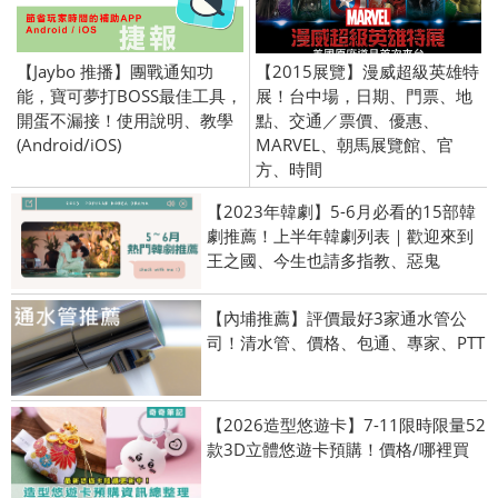
【Jaybo 推播】團戰通知功
【2015展覽】漫威超級英雄特
能，寶可夢打BOSS最佳工具，
展！台中場，日期、門票、地
開蛋不漏接！使用說明、教學
點、交通／票價、優惠、
(Android/iOS)
MARVEL、朝馬展覽館、官
方、時間
【2023年韓劇】5-6月必看的15部韓
劇推薦！上半年韓劇列表｜歡迎來到
王之國、今生也請多指教、惡鬼
【內埔推薦】評價最好3家通水管公
司！清水管、價格、包通、專家、PTT
【2026造型悠遊卡】7-11限時限量52
款3D立體悠遊卡預購！價格/哪裡買