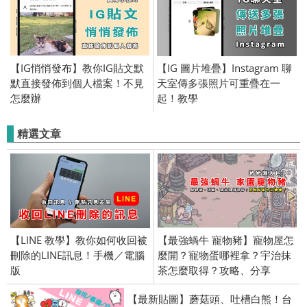
【IG悄悄發布】教你IG貼文默
【IG 圖片堆疊】Instagram 聊
默直接發佈到個人檔案！不見
天室傳多張照片可重疊在一
怎麼辦
起！教學
精選文章
【LINE 教學】教你如何收回被
【最強蝸牛 寵物豬】寵物屋怎
刪除的LINE訊息！手機／電腦
麼開？寵物蛋哪裡拿？宇治抹
版
茶怎麼取得？攻略、分享
【最新貼圖】蘑菇頭、吐槽白熊！台