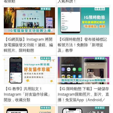
看限動
人氣和讚！
【IG網頁版】Instagram 將開
【IG限時動態】發布後補標記
放電腦版發文功能！濾鏡、編
帳號方法！免刪除「新增提
輯照片、限時動態
及」教學
【IG 教學】共用貼文！
【IG 限時動態 下載】一鍵儲存
Instagram「好友協作珍藏」
Instagram限動照片、影片、直
開放，收藏分類
播！免安裝App（Android／
iOS）