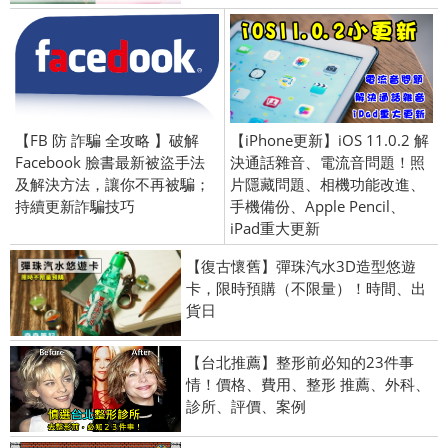
【FB 防 詐騙 全攻略 】破解
【iPhone更新】iOS 11.0.2 解
Facebook 臉書最新被盜手法
決通話雜音、電流音問題！照
及解決方法，讓你不再被騙；
片隱藏問題、相機功能改進、
持續更新詐騙技巧
手機備份、Apple Pencil、
iPad重大更新
【復古懷舊】彈珠汽水3D造型悠遊
卡，限時預購（不限量）！時間、出
貨日
【台北推薦】整形前必知的23件事
情！價格、費用、整形 推薦、外科、
診所、評價、案例