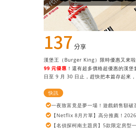
137
分享
漢堡王（Burger King）限時優惠
99 元優惠
！還有超多價格超優惠的漢堡
日至 9 月 30 日止，趕快把本篇存起
快訊
一夜致富竟是夢一場！遊戲銷售額破百
【Netflix 8月片單】高分推薦！2
【名偵探柯南主題房】5款限定房型