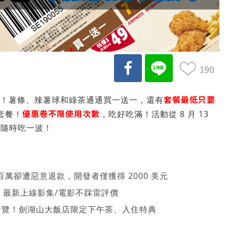
190
套餐最低只要
又來啦！薯條、辣薯球和綠茶通通買一送一，還有
優惠卷不限使用次數
套餐！
，吃好吃滿！活動從 8 月 13
來，隨時吃一波！
萬卻遭惡意退款，開發者僅獲得 2000 美元
026 最新上線影集/電影不踩雷評價
一覽！劍湖山大飯店限定下午茶、入住特典