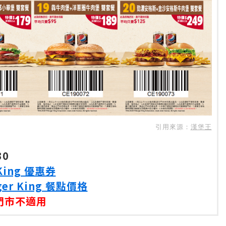
引用來源：
漢堡王
30
King 優惠券
er King 餐點價格
門市不適用