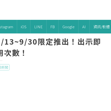
nstagram
iOS
LINE
FB
Google
AI
資訊/軟體
13~9/30限定推出！出示即
用次數！
送一
點新聞