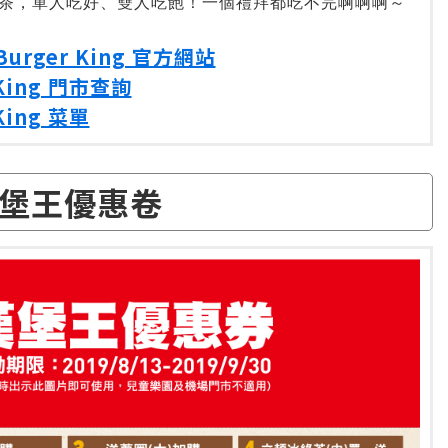
茶，單人吃好、雙人吃飽！一個禮拜都吃不完啊啊啊～
urger King 官方網站
 King 門市查詢
King 菜單
堡王優惠卷