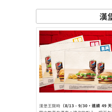
漢
（8/13 - 9/30，連續 49 
漢堡王限時