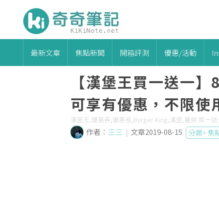
最新文章
焦點新聞
開箱評測
優惠/活動
I
【漢堡王買一送一】8/
可享有優惠，不限使
漢堡王,優惠券,優惠卷,Burger King,漢堡,薯條 買一
作者：
三三
|
文章2019-08-15
分類>
焦