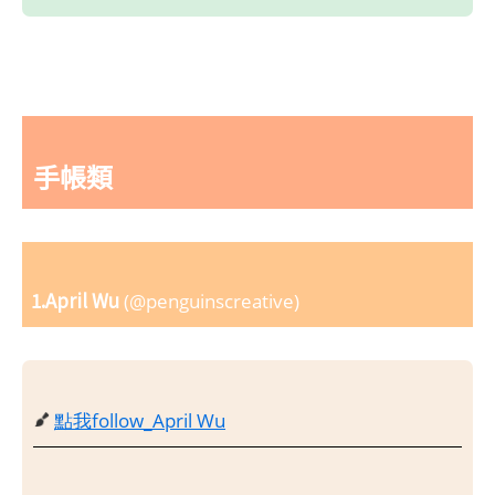
手帳類
1.April Wu
(@penguinscreative)
點我follow_April Wu