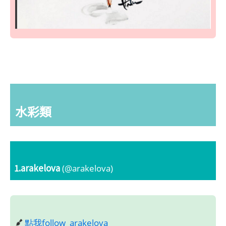
水彩類
1.arakelova
(@arakelova)
點我follow_arakelova