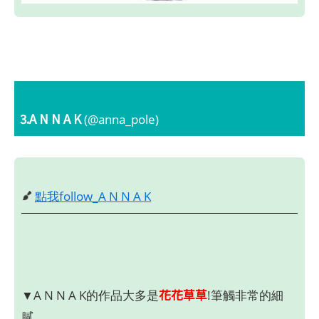
3.A N N A K
(@anna_pole)
點我follow_A N N A K
花花草草
▼A N N A K的作品大多是
!筆觸非常的細
膩。