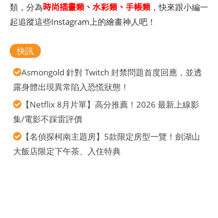
時尚插畫類、水彩類、手帳類
類，分為
，快來跟小編一
起追蹤這些Instagram上的繪畫神人吧！
快訊
Asmongold 針對 Twitch 封禁問題首度回應，並透
露身體出現異常陷入恐慌狀態！
【Netflix 8月片單】高分推薦！2026 最新上線影
集/電影不踩雷評價
【名偵探柯南主題房】5款限定房型一覽！劍湖山
大飯店限定下午茶、入住特典