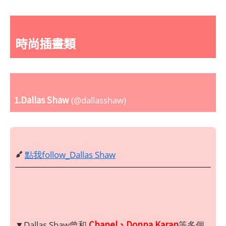
時尚插畫類
1.Dallas Shaw
(@dallasshaw)
點我follow_Dallas Shaw
Chanel、Donna Karan
▼Dallas Shaw曾和
等多個