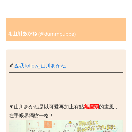
4.山川あかね
(@dummpuppe)
點我follow_山川あかね
無厘頭
▼山川あかね是以可愛再加上有點
的畫風，
在手帳界獨樹一格！