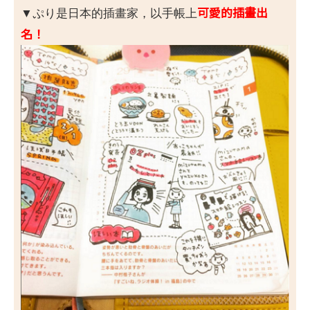
可愛的插畫出
▼ぷり是日本的插畫家，以手帳上
名！