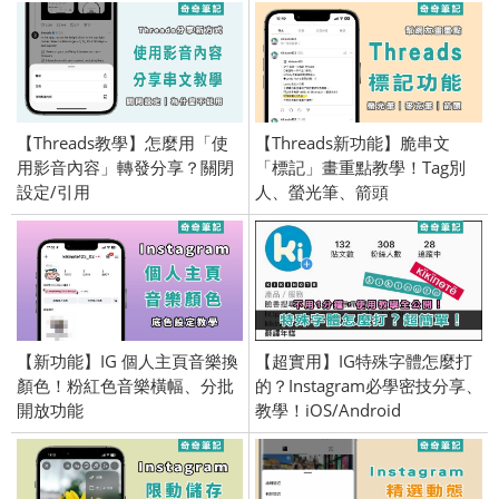
【Threads教學】怎麼用「使
【Threads新功能】脆串文
用影音內容」轉發分享？關閉
「標記」畫重點教學！Tag別
設定/引用
人、螢光筆、箭頭
【新功能】IG 個人主頁音樂換
【超實用】IG特殊字體怎麼打
顏色！粉紅色音樂橫幅、分批
的？Instagram必學密技分享、
開放功能
教學！iOS/Android