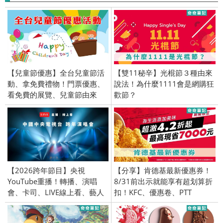
【兒童節優惠】全台兒童節活
【雙11秘辛】光棍節３種由來
動、拿免費禮物！門票優惠、
說法！為什麼1111會是網購狂
看免費的展覽、兒童節由來
歡節？
【2026跨年節目】央視
【分享】肯德基最新優惠券！
YouTube重播！轉播、演唱
8/31前出示就能享有超划算折
會、卡司、LIVE線上看、藝人
扣！KFC、優惠卷、PTT
名單、中央衛視、直播