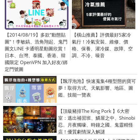
【2014/08/19】多款"動態貼
【橫山推薦】評價最好5家冷
圖"！李敏鎬、浩角翔起、鬼門
氣行！冷氣安裝、維修、價
圖文LINE 卡通明星動圖欣賞！
格、保養、灌冷媒、故障、空
日本、台灣、泰國、香港、韓
調、不冷、噪音
國限定 OpenVPN 加入好友/綁
定門號圖
【飄浮泡泡】快速蒐集4種型態的寶可
夢！取得方式、天氣影響、地區、圖
鑑、技能一覽表
【頂級豬排The King Pork 】6大密
室：逃出補習班、鱗屋之中、Shinobi
忍、月夜獨嚎、時鐘之國、鬼靈精怪
店！優質劇情深入解謎