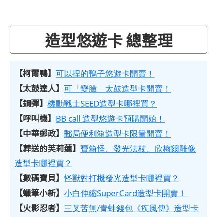
造型悠遊卡 總整理
【柯爾鴨】
可以捏的鴨子悠遊卡開賣！
【太鼓達人】
可「變臉」太鼓造型卡開賣！
【鋼彈】
機動戰士SEED造型卡哪裡買？
【呼叫機】
BB call 造型悠遊卡預購開始！
【中華郵政】
郵局便利箱造型卡限量開賣！
【葬送的芙莉蓮】
寶箱怪、發光法杖、欣梅爾雕像
造型卡哪裡買？
【數碼寶貝】
怪獸對打機發光造型卡哪裡買？
【蠟筆小新】
小白伸縮SuperCard造型卡開賣！
【火影忍者】
三叉苦無/青蛙錢包《疾風傳》造型卡