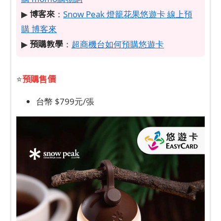
博客來
▶
：
Snow Peak 燈籠花果悠遊卡 線上預
購 博客來
預購教學
▶
：
超商機台如何預購悠遊卡
預購售價
⭐
台幣 $799元/張