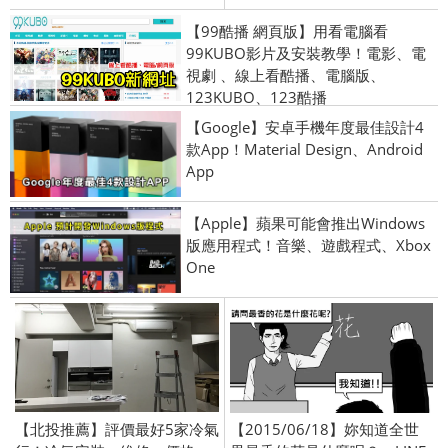
【99酷播 網頁版】用看電腦看
99KUBO影片及安裝教學！電影、電
視劇 、線上看酷播、電腦版、
123KUBO、123酷播
【Google】安卓手機年度最佳設計4
款App！Material Design、Android
App
【Apple】蘋果可能會推出Windows
版應用程式！音樂、遊戲程式、Xbox
One
【北投推薦】評價最好5家冷氣
【2015/06/18】妳知道全世