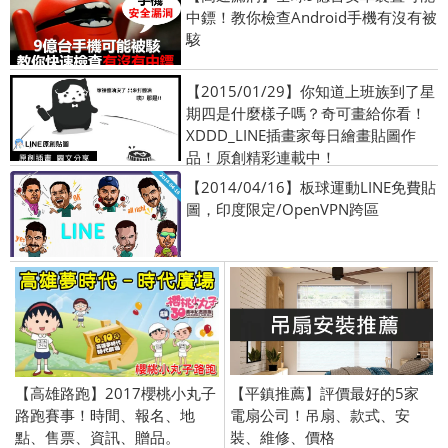
中鏢！教你檢查Android手機有沒有被
駭
【2015/01/29】你知道上班族到了星
期四是什麼樣子嗎？奇可畫給你看！
XDDD_LINE插畫家每日繪畫貼圖作
品！原創精彩連載中！
【2014/04/16】板球運動LINE免費貼
圖，印度限定/OpenVPN跨區
【高雄路跑】2017櫻桃小丸子
【平鎮推薦】評價最好的5家
路跑賽事！時間、報名、地
電扇公司！吊扇、款式、安
點、售票、資訊、贈品。
裝、維修、價格