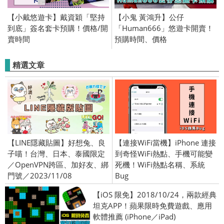
【小戴悠遊卡】戴資穎「堅持
【小鬼 黃鴻升】公仔
到底」簽名套卡預購！價格/開
「Human666」悠遊卡開賣！
賣時間
預購時間、價格
精選文章
【LINE隱藏貼圖】好想兔、良
【連接WiFi當機】iPhone 連接
子喵！台灣、日本、泰國限定
到奇怪WiFi熱點、手機可能變
／OpenVPN跨區、加好友、綁
死機！WiFi熱點名稱、系統
門號／2023/11/08
Bug
【iOS 限免】2018/10/24，兩款經典
坦克APP！蘋果限時免費遊戲、應用
軟體推薦 (iPhone／iPad)