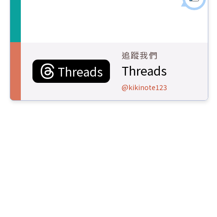
追蹤我們
Threads
Threads
@kikinote123