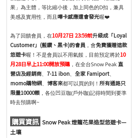
果」為主體，等比縮小後，加上同色的D扣，兼具
嗶卡感應還會發光
美感及實用性，而且
喔❤️
10月27日 23:59前
升級成「Loyal
為了回饋會員，在
Customer」(藍鑽、黑卡)的會員
免費獲贈這款
，會
悠遊卡
10
喔！不是會員以不用氣餒，目前預定將於
月28日早上11:00開放預購
直
，在全台Snow Peak
營店及經銷商
7-11 ibon
全家 Famiport
、
、
、
momo購物網
博客來
所有通路只
、
都可以買的到！
限量10000顆
，各位凹豆咖(戶外咖)記得時間到要準
時去預購啊~
購買資訊
Snow Peak 燈籠花果造型悠遊卡—
土壤