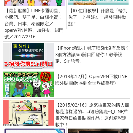
【最新貼圖】LINE卡通明星、
【IG 使用教學】什麼是「輪到
小熊們、雙子星、白爛小賀！
你了」？揪好友一起發限時動
台灣、日本、泰國限定／
態！
openVPN跨區、加好友、綁門
號／2017/2/16
【iPhone秘訣】喊了嘿Siri沒有反應？
3個方法讓Siri開口回應你！教學設
定、Siri語音。
【2013年12月】OpenVPN下載LINE
國外貼圖(跨區到全世界總整理)
【2015/02/16】原來插畫家的情人節
都是這樣過的......(遮臉跑走~)_LINE插
畫家每日繪畫貼圖作品！原創精彩連
載中！