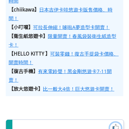
時間
【chiikawa】
日本吉伊卡哇悠遊卡販售價格、時
間！
【小叮噹】
可拉長伸縮！哆啦A夢造型卡開賣！
【衛生紙悠遊卡】
限量開賣！春風袋裝衛生紙造型
卡！
【HELLO KITTY 】
可裝零錢！復古手提袋卡價格、
開賣時間！
【復古手機】
有來電鈴聲！黑金剛悠遊卡7-11開
賣！
【放大悠遊卡】
比一般大4倍！巨大悠遊卡開賣！