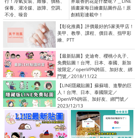
行！冷氣安裝、維修、價格、
界最香的花是什麼呢？＿LINE
保養、灌冷媒、故障、空調、
插畫家每日繪畫貼圖作品！原
不冷、噪音
創精彩連載中！
【彰化推薦】評價最好的5家美甲店！
美甲、教學、課程、價目表、指甲彩
繪、PTT
【最新貼圖】史迪奇、櫻桃小丸子、
免費貼圖！台灣、日本、泰國、新加
坡限定／openVPN跨區、加好友、綁
門號／2018/11/22
【LINE隱藏貼圖】蘇蘇喵、進擊的巨
人！台灣、日本、泰國限定／
OpenVPN跨區、加好友、綁門號／
2023/12/13