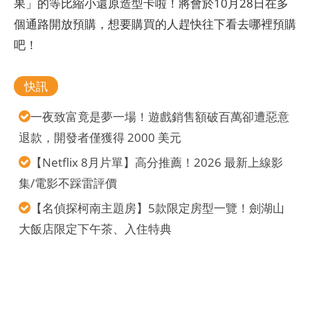
果」的等比縮小還原造型卡啦！將會於10月28日在多
個通路開放預購，想要購買的人趕快往下看去哪裡預購
吧！
快訊
一夜致富竟是夢一場！遊戲銷售額破百萬卻遭惡意
退款，開發者僅獲得 2000 美元
【Netflix 8月片單】高分推薦！2026 最新上線影
集/電影不踩雷評價
【名偵探柯南主題房】5款限定房型一覽！劍湖山
大飯店限定下午茶、入住特典