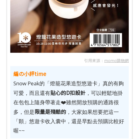
引用來源：
momo購物網
編の小評time
Snow Peak的「燈籠花果造型悠遊卡」真的有夠
貼心的D扣設計
可愛，而且還有
，可以輕鬆地掛
在包包上隨身帶著走❤️雖然開放預購的通路很
限量是殘酷的
多，但是
，大家如果想要把這一
「顆」悠遊卡收入囊中，還是早點去預購比較好
喔~~