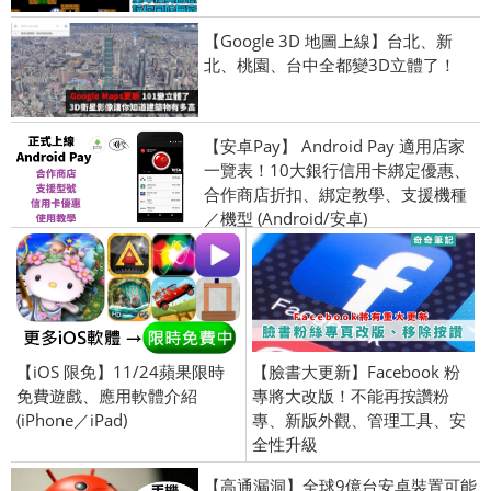
【Google 3D 地圖上線】台北、新
北、桃園、台中全都變3D立體了！
【安卓Pay】 Android Pay 適用店家
一覽表！10大銀行信用卡綁定優惠、
合作商店折扣、綁定教學、支援機種
／機型 (Android/安卓)
【iOS 限免】11/24蘋果限時
【臉書大更新】Facebook 粉
免費遊戲、應用軟體介紹
專將大改版！不能再按讚粉
(iPhone／iPad)
專、新版外觀、管理工具、安
全性升級
【高通漏洞】全球9億台安卓裝置可能