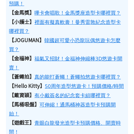
預購！
【金馬獎】
嗶卡會唱歌！金馬獎座造型卡哪裡買？
【小護士】
裡面有擬真軟膏！曼秀雷敦紀念造型卡
哪裡買？
【JOGUMAN】
韓國超可愛小恐龍玩偶悠遊卡怎麼
買？
【金福神】
福氣又招財！金福神伸縮棒3D悠遊卡開
賣！
【蒼蠅拍】
真的能打蒼蠅！蒼蠅拍悠遊卡哪裡買？
【Hello Kitty】
50周年造型悠遊卡！預購價格/時間
【戴資穎】
有小戴簽名的紀念套卡組哪裡買？
【馬桶吸盤】
可伸縮！通馬桶神器造型卡預購開
始！
【遊戲王】
青眼白龍發光造型卡預購價格、開賣時
間！