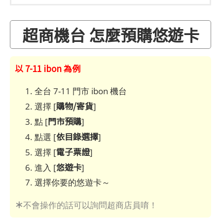
超商機台 怎麼預購悠遊卡
以 7-11 ibon 為例
全台 7-11 門市 ibon 機台
購物/寄貨
選擇 [
]
門市預購
點 [
]
依目錄選擇
點選 [
]
電子票證
選擇 [
]
悠遊卡
進入 [
]
選擇你要的悠遊卡～
＊
不會操作的話可以詢問超商店員唷！