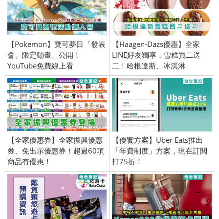
【Pokemon】寶可夢日「發表
【Haagen-Dazs優惠】全家
會、限定動畫」公開！
LINE好友獨享，雪糕買二送
YouTube免費線上看
二！哈根達斯、冰淇淋
【全家優惠券】全家振興優惠
【優饗方案】Uber Eats推出
券、免出示優惠券！超過60項
「年費制度」方案，現在訂閱
商品有優惠！
打75折！