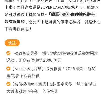
蠟筆小新裡超卡哇伊的狗狗「小白」變成伸縮造型悠遊
卡啦！而且這次還是SUPERCARD超級悠遊卡，餘額不
「蠟筆小新小白伸縮悠遊卡」
足可以透過手機加值喔~
是有限量的
，想要入手超可愛的停車場神器，就趕快往
下看哪裡買吧！
快訊
一夜致富竟是夢一場！遊戲銷售額破百萬卻遭惡意
退款，開發者僅獲得 2000 美元
【Netflix 8月片單】高分推薦！2026 最新上線影
集/電影不踩雷評價
【名偵探柯南主題房】5款限定房型一覽！劍湖山
大飯店限定下午茶、入住特典