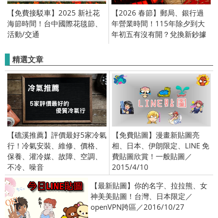
【免費接駁車】2025 新社花
【2026 春節】郵局、銀行過
海節時間！台中國際花毯節、
年營業時間！115年除夕到大
活動/交通
年初五有沒有開？兌換新鈔據
點，初一、初二、初三、初四
精選文章
【礁溪推薦】評價最好5家冷氣
【免費貼圖】漫畫新貼圖亮
行！冷氣安裝、維修、價格、
相、日本、伊朗限定、LINE 免
保養、灌冷媒、故障、空調、
費貼圖欣賞！一般貼圖／
不冷、噪音
2015/4/10
【最新貼圖】你的名字、拉拉熊、女
神美美貼圖！台灣、日本限定／
openVPN跨區／2016/10/27