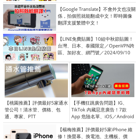
【Google Translate】不會外文也沒關
係，拍個照就能翻成中文！即時圖像
翻譯支援繁體中文！
【LINE免費貼圖】10組中秋節貼圖！
台灣、日本、泰國限定／OpenVPN跨
區、加好友、綁門號／2024/09/10
【桃園推薦】評價最好5家通水
【手機狂跳廣告問題】IG、
管公司！清水管、價格、包
TikTok 內藏惡意廣告！7款
通、專家、PTT
App 危險名單、iOS／Android
【楊梅推薦】評價最好5家iPhone 維
修！換螢幕、換電池、主機板、價