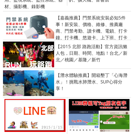
材、攝影機、錄影機
【嘉義推薦】門禁系統安裝必知5件
事！新安裝、價格、維修、推薦廠
商、門禁考勤、讀卡機、電鎖、打卡
鐘、打卡機、悠遊卡、上下班、打卡
【2015 北部 路跑活動】官方資訊懶
人包，日期、時間、地點！台北／新
北／桃園／基隆／新竹
【潛水體驗推薦】開箱墾丁「心海潛
水」！挑戰水肺潛水、SUP心得分
享！