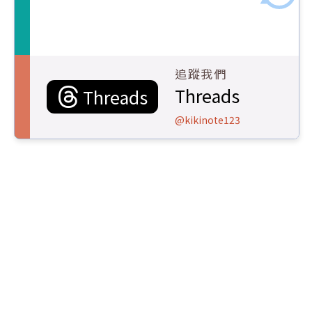
追蹤我們
Threads
Threads
@kikinote123