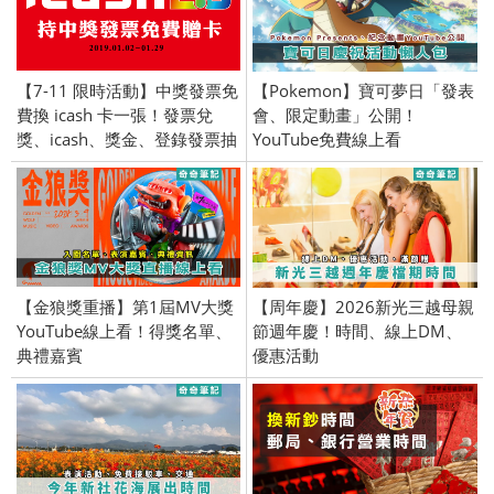
【7-11 限時活動】中獎發票免
【Pokemon】寶可夢日「發表
費換 icash 卡一張！發票兌
會、限定動畫」公開！
獎、icash、獎金、登錄發票抽
YouTube免費線上看
獎、大獎100萬禮券
【金狼獎重播】第1屆MV大獎
【周年慶】2026新光三越母親
YouTube線上看！得獎名單、
節週年慶！時間、線上DM、
典禮嘉賓
優惠活動