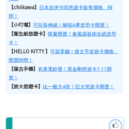
【chiikawa】
日本吉伊卡哇悠遊卡販售價格、時
間！
【小叮噹】
可拉長伸縮！哆啦A夢造型卡開賣！
【衛生紙悠遊卡】
限量開賣！春風袋裝衛生紙造型
卡！
【HELLO KITTY 】
可裝零錢！復古手提袋卡價格、
開賣時間！
【復古手機】
有來電鈴聲！黑金剛悠遊卡7-11開
賣！
【放大悠遊卡】
比一般大4倍！巨大悠遊卡開賣！