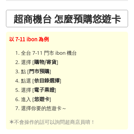
超商機台 怎麼預購悠遊卡
以 7-11 ibon 為例
全台 7-11 門市 ibon 機台
購物/寄貨
選擇 [
]
門市預購
點 [
]
依目錄選擇
點選 [
]
電子票證
選擇 [
]
悠遊卡
進入 [
]
選擇你要的悠遊卡～
＊
不會操作的話可以詢問超商店員唷！