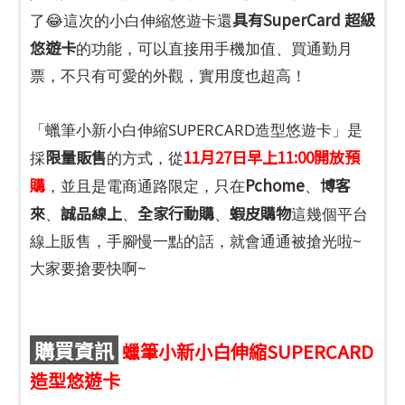
具有SuperCard 超級
了😂這次的小白伸縮悠遊卡還
悠遊卡
的功能，可以直接用手機加值、買通勤月
票，不只有可愛的外觀，實用度也超高！
「蠟筆小新小白伸縮SUPERCARD造型悠遊卡」是
限量販售
11月27日早上11:00開放預
採
的方式，從
購
Pchome
博客
，並且是電商通路限定，只在
、
來
誠品線上
全家行動購
蝦皮購物
、
、
、
這幾個平台
線上販售，手腳慢一點的話，就會通通被搶光啦~
大家要搶要快啊~
購買資訊
蠟筆小新小白伸縮SUPERCARD
造型悠遊卡