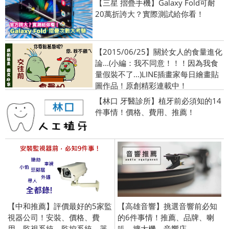
【三星 摺疊手機】Galaxy Fold可耐
20萬折誇大？實際測試給你看！
【2015/06/25】關於女人的食量進化
論...(小編：我不同意！！！因為我食
量假裝不了...)LINE插畫家每日繪畫貼
圖作品！原創精彩連載中！
【林口 牙醫診所】植牙前必須知的14
件事情！價格、費用、推薦！
【中和推薦】評價最好的5家監
【高雄音響】挑選音響前必知
視器公司！安裝、價格、費
的6件事情！推薦、品牌、喇
用、監視系統、監控系統、器
叭、擴大機、音響店