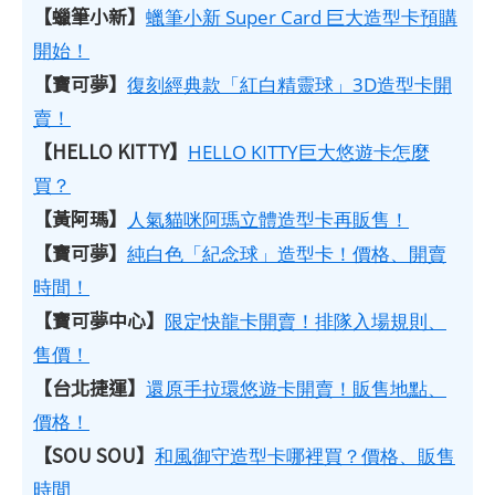
【蠟筆小新】
蠟筆小新 Super Card 巨大造型卡預購
開始！
【寶可夢】
復刻經典款「紅白精靈球」3D造型卡開
賣！
【HELLO KITTY】
HELLO KITTY巨大悠遊卡怎麼
買？
【黃阿瑪】
人氣貓咪阿瑪立體造型卡再販售！
【寶可夢】
純白色「紀念球」造型卡！價格、開賣
時間！
【寶可夢中心】
限定快龍卡開賣！排隊入場規則、
售價！
【台北捷運】
還原手拉環悠遊卡開賣！販售地點、
價格！
【SOU SOU】
和風御守造型卡哪裡買？價格、販售
時間