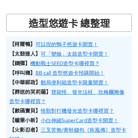
造型悠遊卡 總整理
【柯爾鴨】
可以捏的鴨子悠遊卡開賣！
【太鼓達人】
可「變臉」太鼓造型卡開賣！
【鋼彈】
機動戰士SEED造型卡哪裡買？
【呼叫機】
BB call 造型悠遊卡預購開始！
【中華郵政】
郵局便利箱造型卡限量開賣！
【葬送的芙莉蓮】
寶箱怪、發光法杖、欣梅爾雕像
造型卡哪裡買？
【數碼寶貝】
怪獸對打機發光造型卡哪裡買？
【蠟筆小新】
小白伸縮SuperCard造型卡開賣！
【火影忍者】
三叉苦無/青蛙錢包《疾風傳》造型卡