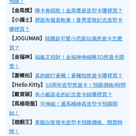
預購！
【金馬獎】
嗶卡會唱歌！金馬獎座造型卡哪裡買？
【小護士】
裡面有擬真軟膏！曼秀雷敦紀念造型卡
哪裡買？
【JOGUMAN】
韓國超可愛小恐龍玩偶悠遊卡怎麼
買？
【金福神】
福氣又招財！金福神伸縮棒3D悠遊卡開
賣！
【蒼蠅拍】
真的能打蒼蠅！蒼蠅拍悠遊卡哪裡買？
【Hello Kitty】
50周年造型悠遊卡！預購價格/時間
【戴資穎】
有小戴簽名的紀念套卡組哪裡買？
【馬桶吸盤】
可伸縮！通馬桶神器造型卡預購開
始！
【遊戲王】
青眼白龍發光造型卡預購價格、開賣時
間！