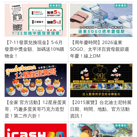
【7-11發票兌換現金】5-6月
【周年慶時間】2026遠東
發票中獎金額、加碼送10%購
SOGO、太平洋百貨母親節週
物金！
年慶！線上DM
【全家 官方活動】12星座蛋黃
【2015展覽】台北迪士尼特展
哥、巧趣多蛋黃哥巧克力造型
日期、時間、地點、官方活動
蛋！第二件六折！
資訊！