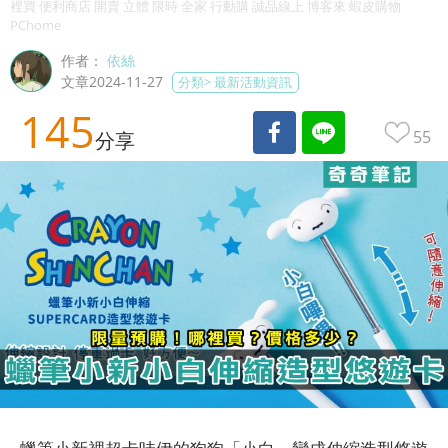
裡買 便利商店 開賣 立體 限時 全家 行動購 誠品線上 博客來 蝦皮購物
PChome
作者：
依絲
文章2024-11-27
分類>
最新活動資訊
145
55
分享