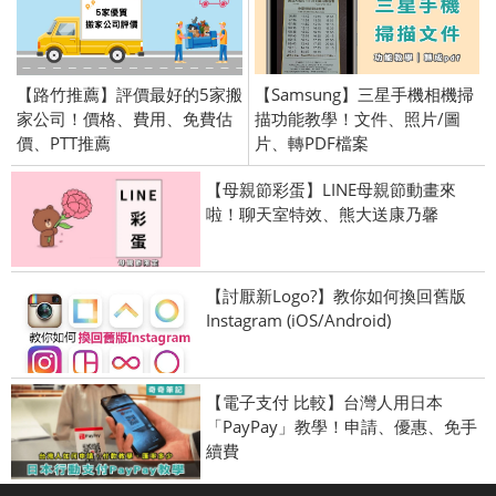
【路竹推薦】評價最好的5家搬
【Samsung】三星手機相機掃
家公司！價格、費用、免費估
描功能教學！文件、照片/圖
價、PTT推薦
片、轉PDF檔案
【母親節彩蛋】LINE母親節動畫來
啦！聊天室特效、熊大送康乃馨
【討厭新Logo?】教你如何換回舊版
Instagram (iOS/Android)
【電子支付 比較】台灣人用日本
「PayPay」教學！申請、優惠、免手
續費