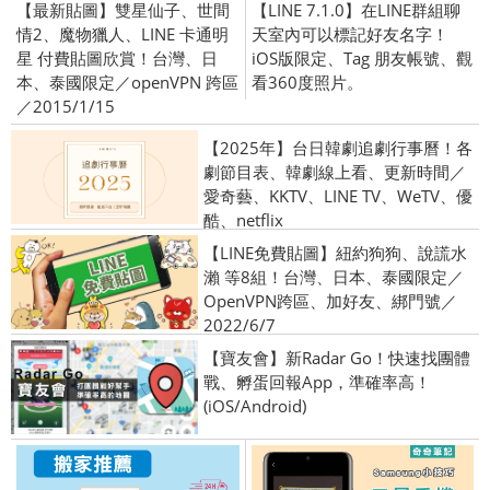
【最新貼圖】雙星仙子、世間
【LINE 7.1.0】在LINE群組聊
情2、魔物獵人、LINE 卡通明
天室內可以標記好友名字！
星 付費貼圖欣賞！台灣、日
iOS版限定、Tag 朋友帳號、觀
本、泰國限定／openVPN 跨區
看360度照片。
／2015/1/15
【2025年】台日韓劇追劇行事曆！各
劇節目表、韓劇線上看、更新時間／
愛奇藝、KKTV、LINE TV、WeTV、優
酷、netflix
【LINE免費貼圖】紐約狗狗、說謊水
瀨 等8組！台灣、日本、泰國限定／
OpenVPN跨區、加好友、綁門號／
2022/6/7
【寶友會】新Radar Go！快速找團體
戰、孵蛋回報App，準確率高！
(iOS/Android)