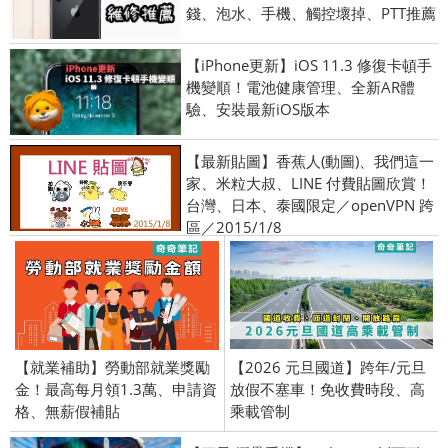
錢、泡水、手機、觸控壞掉、PTT推薦
【iPhone更新】iOS 11.3 修復卡頓手
機變順！電池健康管理、全新AR體
驗、安裝最新iOS版本
【最新貼圖】香蕉人(動圖)、我們這一
家、米粒大叔、LINE 付費貼圖欣賞！
台灣、日本、泰國限定／openVPN 跨
區／2015/1/8
【就業補助】勞動部就業獎勵
【2026 元旦國道】跨年/元旦
金！最高每月領1.3萬、申請資
放假不塞車！免收費時段、高
格、無薪假補貼
乘載管制