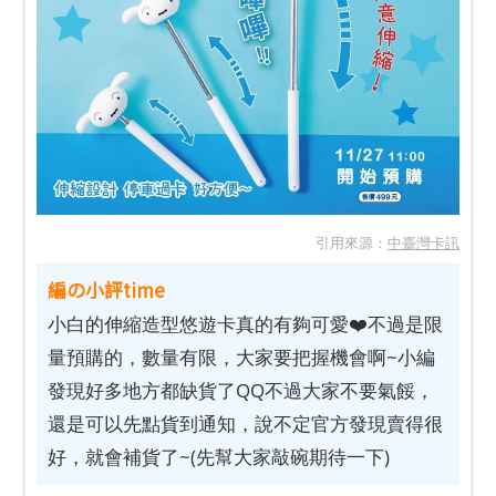
引用來源：
中臺灣卡訊
編の小評time
小白的伸縮造型悠遊卡真的有夠可愛❤️不過是限
量預購的，數量有限，大家要把握機會啊~小編
發現好多地方都缺貨了QQ不過大家不要氣餒，
還是可以先點貨到通知，說不定官方發現賣得很
好，就會補貨了~(先幫大家敲碗期待一下)