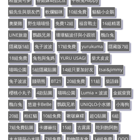
精靈寶可夢
香菇妹&拉比豆
中秋兔Happy
貓先生與朋友們
軟爛貓咪
10組免費
貓貓小企鵝
奧樂雞
野生喵喵怪
免費12組
福音戰士
16組精選
LINE旅遊
鸚鵡兄弟
壞壞貓波仔與小跟班
醜白兔
隱藏版5組
兔子波波
17組免費
yurukuma
隱藏版7組
18組免費
兔包與兔媽
YURU USAGI
柴犬皮皮
喵嗚公園
5組隱藏貼圖
14組只要加好友
tsai&jimmy
兔子波波
賤萌熊
BT21
20組免費
11組
柴語錄
櫻桃小丸子
4款貼圖
喵嗚公園
Lumia × 波波
金妮柴寶
醜白兔
悠遊卡BeBe
鸚鵡兄弟
UNIQLO小水獺
小海狗
20組
粉紅貓
10組免費
啾啵麻糬
超Q貼圖
6組
7組免費貼圖
卡娜赫拉
15組
古露露
吃到飽阿飽
水水喵與小水喵
7組免費
動物萌友會
14組免費
QOO