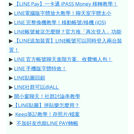
▶
【LINE Pay】一卡通 iPASS Money 移轉教學！
▶
LINE電腦版字體放大教學！聊天室字體太小
▶
LINE 完整換機教學！移動帳號/移機 (iOS)
▶
LINE帳號被盜怎麼辦？官方推「再次登入」功能
▶
【LINE追加裝置】LINE帳號可以同時登入兩台裝
置！
▶
LINE 官方帳號聊天進階方案、收費懶人包！
▶
LINE 手機版字體特效！
▶
LINE貼圖回顧
▶
LINE社群可以@ALL
▶
開小窗聊天！社群討論串教學
▶
【LINE貼圖】拼貼樂怎麼用？
▶
Keep筆記教學！存照片/檔案
▶
不加好友也能LINE PAY轉帳