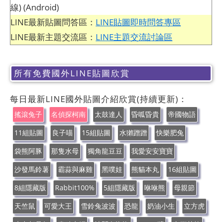
線) (Android)
LINE最新貼圖問答區：
LINE貼圖即時問答專區
LINE最新主題交流區：
LINE主題交流討論區
所有免費國外LINE貼圖欣賞
每日最新LINE國外貼圖介紹欣賞(持續更新)：
搖滾兔子
名偵探柯南
太鼓達人
昏呱昏貴
帝國物語
11組貼圖
良子喵
15組貼圖
水獺蹭蹭
快樂肥兔
袋熊阿豚
那隻水母
獨角龍豆豆
我愛安安寶寶
沙發馬鈴薯
霸蒜與麻雞
黑噗娃
熊貓本丸
16組貼圖
8組隱藏版
Rabbit100%
5組隱藏版
咻咻熊
母親節
天竺鼠
可愛大王
雪鈴兔波波
恐龍
奶油小生
立方虎