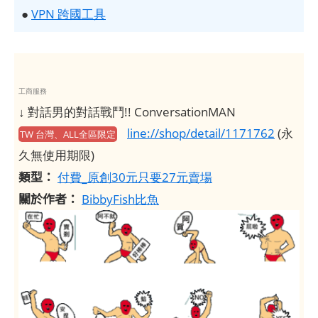
●
VPN 跨國工具
工商服務
↓ 對話男的對話戰鬥!! ConversationMAN
line://shop/detail/1171762
(永
TW 台灣、ALL全區限定
久無使用期限)
類型：
付費_原創30元只要27元賣場
關於作者：
BibbyFish比魚