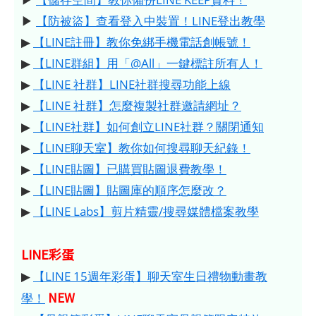
▶
【防被盜】查看登入中裝置！LINE登出教學
▶
【LINE註冊】教你免綁手機電話創帳號！
▶
【LINE群組】用「@All」一鍵標註所有人！
▶
【LINE 社群】LINE社群搜尋功能上線
▶
【LINE 社群】怎麼複製社群邀請網址？
▶
【LINE社群】如何創立LINE社群？關閉通知
▶
【LINE聊天室】教你如何搜尋聊天紀錄！
▶
【LINE貼圖】已購買貼圖退費教學！
▶
【LINE貼圖】貼圖庫的順序怎麼改？
▶
【LINE Labs】剪片精靈/搜尋媒體檔案教學
LINE彩蛋
▶
【LINE 15週年彩蛋】聊天室生日禮物動畫教
NEW
學！