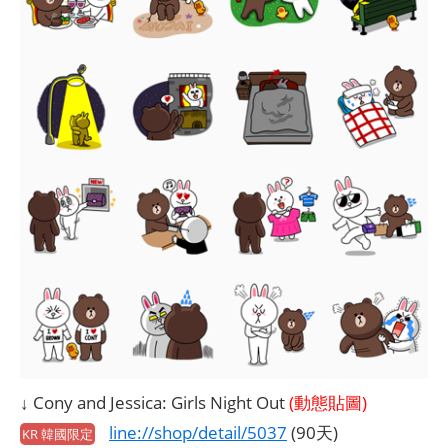
↓ Cony and Jessica: Girls Night Out
(動態貼圖)
line://shop/detail/5037
(90天)
KR 韓國限定