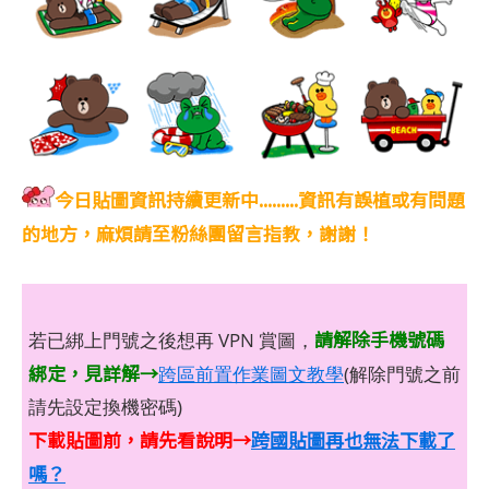
今日貼圖資訊持續更新中.........資訊有誤植或有問題
的地方，麻煩請至粉絲團留言指教，謝謝！
請解除手機號碼
若已綁上門號之後想再 VPN 賞圖，
綁定，見詳解→
跨區前置作業圖文教學
(解除門號之前
請先設定換機密碼)
下載貼圖前，請先看說明→
跨國貼圖再也無法下載了
嗎？