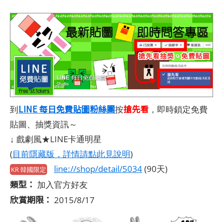
LINE 每日免費貼圖粉絲團
搶先看
到
按
，即時鎖定免費
貼圖、抽獎資訊～
↓ 戲劇風★LINE卡通明星
(
目前隱藏版，詳情請點此見說明
)
line://shop/detail/5034
(90天)
KR 韓國限定
類型：
加入官方好友
欣賞期限：
2015/8/17