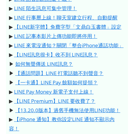
▶
LINE 陌生訊息可集中管理！
▶
LINE 行事曆上線！聊天室建立行程、自動提醒
▶
【LINE新字體】免費字型「文鼎白玉書體」設定
▶
LINE 記事本影片上傳功能即將停用！
▶
LINE 來電沒通知？關閉「整合iPhone通話功能」
▶
【LINE訊息很卡】收不到 LINE訊息？
▶
如何無聲傳送 LINE訊息？
▶
【通話問題】LINE 打電話聽不到聲音？
▶
【一卡通】LINE Pay 餘額如何提領？
▶
LINE Pay Money 新電子支付上線！
▶
【LINE Premium】LINE 要收費了？
▶
【13.20.0版本】過舊手機無法使用LINE功能！
▶
【iPhone 通知】教你設定LINE 通知不顯示內
容！