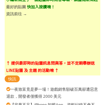
快加入按讚唷！
最好的貼圖
資訊前往 →
↑ 提供最即時的貼圖訊息問與答，並不定期舉辦送
LINE貼圖 及 主題 的活動唷 ↑
快訊
一夜致富竟是夢一場！遊戲銷售額破百萬卻遭惡意
退款，開發者僅獲得 2000 美元
【容量不足】iPhone 卸載App、資料紀錄不會不