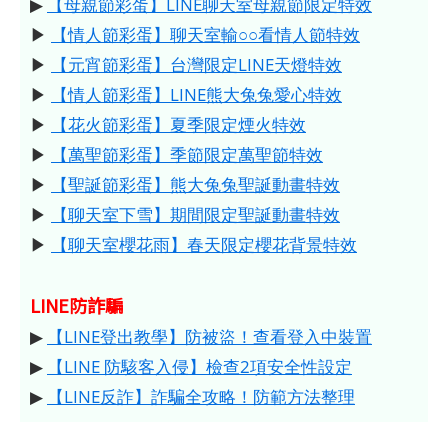
▶
【母親節彩蛋】LINE聊天室母親節限定特效
▶
【情人節彩蛋】聊天室輸○○看情人節特效
▶
【元宵節彩蛋】台灣限定LINE天燈特效
▶
【情人節彩蛋】LINE熊大兔兔愛心特效
▶
【花火節彩蛋】夏季限定煙火特效
▶
【萬聖節彩蛋】季節限定萬聖節特效
▶
【聖誕節彩蛋】熊大兔兔聖誕動畫特效
▶
【聊天室下雪】期間限定聖誕動畫特效
▶
【聊天室櫻花雨】春天限定櫻花背景特效
LINE防詐騙
▶
【LINE登出教學】防被盜！查看登入中裝置
▶
【LINE 防駭客入侵】檢查2項安全性設定
▶
【LINE反詐】詐騙全攻略！防範方法整理