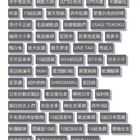
水中都是魚
幽默大媽
法鬥白泡泡
OPEN醬
卡娜赫拉
柯基
19組貼圖
樂天熊貓
跨年貼圖
那隻白色的卯咪
塔仔不正經
毛孩總動員
快樂鵝鵝們
USAGI TEIKOKU
咖啡大小事
啾波麻糬
鯊西米
其實他是鵝
鹿鼻羊
醜白兔
柴犬奴醬
樂天胖達
LINE TAXI
熊超人
天竺鼠車車
10組隱藏
IKEA的玩意
87小兔
功夫小子
柴語錄滷哥
Hokii
愛漂釀D貓
康寶媽媽
軟爛貓咪
鯊茶醬
紐約狗狗
SHIROMARU
柴語錄
日常的鵝言鵝語
東京復仇者
啊熊日常
福利熊
瘋狂的古人們
初音未來
轉生史萊姆
跨年9組
不友善的奇妙動物
16組賀新年
啾波麻糬
5組日本隱藏
軟爛貓咪
隱藏版10組
10組加好友
14組免費
廢物女友