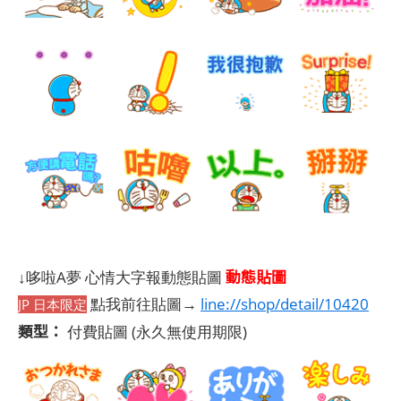
動態貼圖
↓哆啦A夢 心情大字報動態貼圖
點我前往貼圖→
line://shop/detail/10420
JP 日本限定
類型：
付費貼圖
(永久無使用期限)