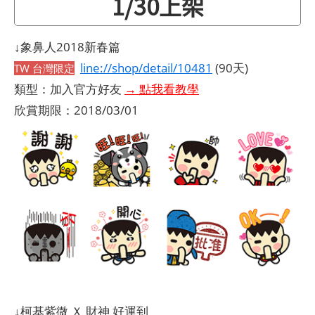
1/30上架
↓象鼻人2018新春篇
line://shop/detail/10481
(90天)
TW 台灣限定
類型：加入官方好友
→ 點我看教學
欣賞期限：2018/03/01
↓柯基紫微 Ｘ 財神 好運到