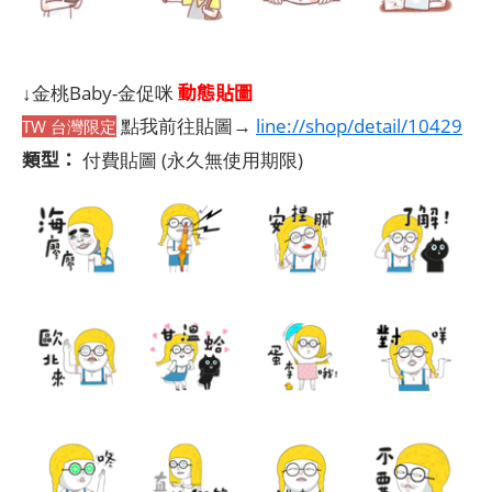
動態貼圖
↓金桃Baby-金促咪
點我前往貼圖→
line://shop/detail/10429
TW 台灣限定
類型：
付費貼圖
(永久無使用期限)