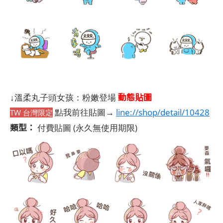
動態貼圖
↓溫柔丸子頭女孩：粉嫩登場
點我前往貼圖→
line://shop/detail/10428
TW 台灣限定
類型：
付費貼圖
(永久無使用期限)