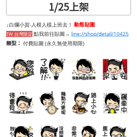
1/25上架
動態貼圖
↓白爛小賀-人模人樣上班去！
點我前往貼圖→
line://shop/detail/10425
TW 台灣限定
類型：
付費貼圖
(永久無使用期限)