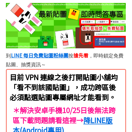
LINE 每日免費貼圖粉絲團
搶先看
到
按
，即時鎖定免費
貼圖、抽獎資訊～
目前 VPN 連線之後打開貼圖小舖均
「看不到該國貼圖」，成功跨區後
必須點選貼圖專屬網址才能看到。
＊解決安卓手機10/25日後無法跨
區下載問題請看這裡→
降LINE版
本(Android專用)