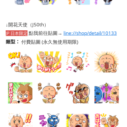
↓開花天使（J50th）
點我前往貼圖→
line://shop/detail/10133
JP 日本限定
類型：
付費貼圖
(永久無使用期限)