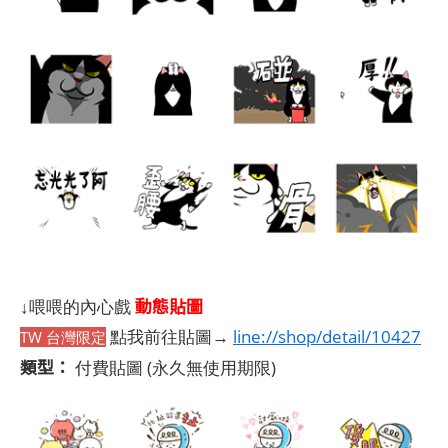
動態貼圖
↓喂喂的內心戲
點我前往貼圖→
line://shop/detail/10427
TW 台灣限定
類型：
付費貼圖
(永久無使用期限)