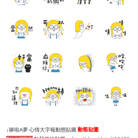
動態貼圖
↓哆啦A夢 心情大字報動態貼圖