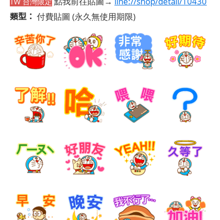
點我前往貼圖→
line://shop/detail/10430
TW 台灣限定
類型：
付費貼圖
(永久無使用期限)