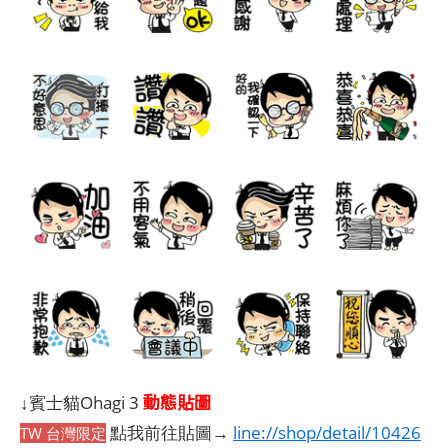
動態貼圖
↓賓士貓Ohagi 3
點我前往貼圖→
line://shop/detail/10426
TW 台灣限定