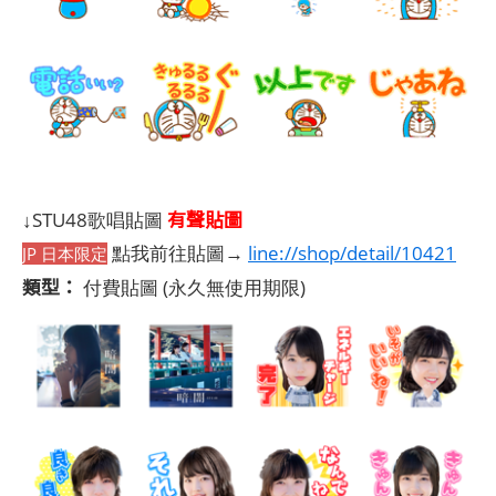
有聲貼圖
↓STU48歌唱貼圖
點我前往貼圖→
line://shop/detail/10421
JP 日本限定
類型：
付費貼圖
(永久無使用期限)