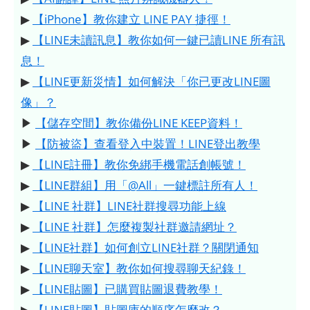
▶
【iPhone】教你建立 LINE PAY 捷徑！
▶
【LINE未讀訊息】教你如何一鍵已讀LINE 所有訊
息！
▶
【LINE更新災情】如何解決「你已更改LINE圖
像」？
▶
【儲存空間】教你備份LINE KEEP資料！
▶
【防被盜】查看登入中裝置！LINE登出教學
▶
【LINE註冊】教你免綁手機電話創帳號！
▶
【LINE群組】用「@All」一鍵標註所有人！
▶
【LINE 社群】LINE社群搜尋功能上線
▶
【LINE 社群】怎麼複製社群邀請網址？
▶
【LINE社群】如何創立LINE社群？關閉通知
▶
【LINE聊天室】教你如何搜尋聊天紀錄！
▶
【LINE貼圖】已購買貼圖退費教學！
▶
【LINE貼圖】貼圖庫的順序怎麼改？