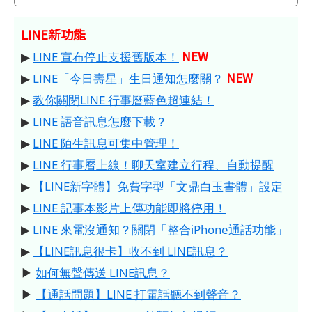
LINE新功能
NEW
▶
LINE 宣布停止支援舊版本！
NEW
▶
LINE「今日壽星」生日通知怎麼關？
▶
教你關閉LINE 行事曆藍色超連結！
▶
LINE 語音訊息怎麼下載？
▶
LINE 陌生訊息可集中管理！
▶
LINE 行事曆上線！聊天室建立行程、自動提醒
▶
【LINE新字體】免費字型「文鼎白玉書體」設定
▶
LINE 記事本影片上傳功能即將停用！
▶
LINE 來電沒通知？關閉「整合iPhone通話功能」
▶
【LINE訊息很卡】收不到 LINE訊息？
▶
如何無聲傳送 LINE訊息？
▶
【通話問題】LINE 打電話聽不到聲音？