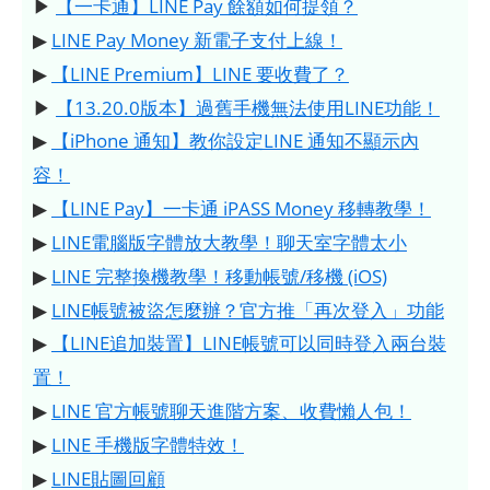
▶
【一卡通】LINE Pay 餘額如何提領？
▶
LINE Pay Money 新電子支付上線！
▶
【LINE Premium】LINE 要收費了？
▶
【13.20.0版本】過舊手機無法使用LINE功能！
▶
【iPhone 通知】教你設定LINE 通知不顯示內
容！
▶
【LINE Pay】一卡通 iPASS Money 移轉教學！
▶
LINE電腦版字體放大教學！聊天室字體太小
▶
LINE 完整換機教學！移動帳號/移機 (iOS)
▶
LINE帳號被盜怎麼辦？官方推「再次登入」功能
▶
【LINE追加裝置】LINE帳號可以同時登入兩台裝
置！
▶
LINE 官方帳號聊天進階方案、收費懶人包！
▶
LINE 手機版字體特效！
▶
LINE貼圖回顧