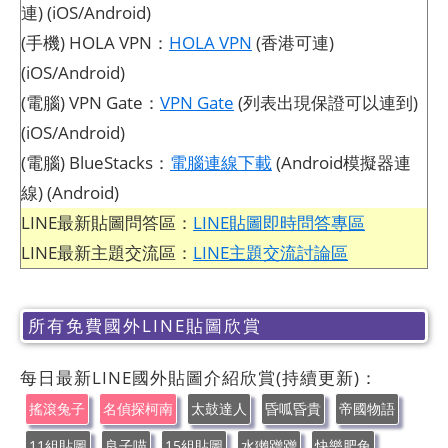
連) (iOS/Android)
(手機) HOLA VPN：
HOLA VPN
(香港可連)
(iOS/Android)
(電腦) VPN Gate：
VPN Gate
(列表出現保證可以連到)
(iOS/Android)
(電腦) BlueStacks：
電腦連線下載
(Android模擬器連
線) (Android)
LINE最新貼圖問答區：
LINE貼圖即時問答專區
LINE最新主題交流區：
LINE主題交流討論區
所有免費國外LINE貼圖欣賞
每日最新LINE國外貼圖介紹欣賞(持續更新)：
搖滾兔子
名偵探柯南
太鼓達人
昏呱昏貴
帝國物語
11組貼圖
良子喵
15組貼圖
水獺蹭蹭
快樂肥兔