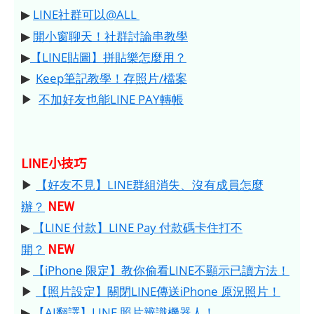
▶
LINE社群可以@ALL
▶
開小窗聊天！社群討論串教學
▶
【LINE貼圖】拼貼樂怎麼用？
▶
Keep筆記教學！存照片/檔案
▶
不加好友也能LINE PAY轉帳
LINE小技巧
▶
【好友不見】LINE群組消失、沒有成員怎麼
NEW
辦？
▶
【LINE 付款】LINE Pay 付款碼卡住打不
NEW
開？
▶
【iPhone 限定】教你偷看LINE不顯示已讀方法！
▶
【照片設定】關閉LINE傳送iPhone 原況照片！
▶
【AI翻譯】LINE 照片辨識機器人！