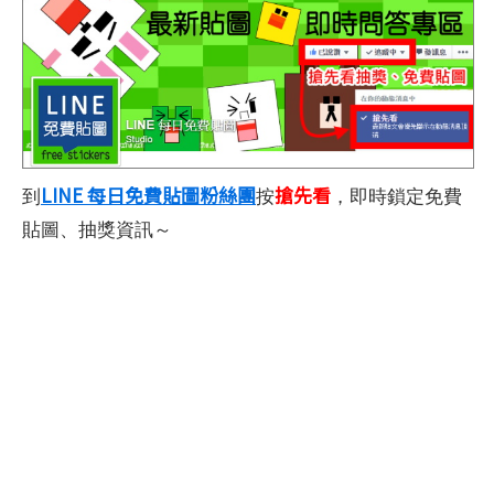
LINE 每日免費貼圖粉絲團
搶先看
到
按
，即時鎖定免費
貼圖、抽獎資訊～