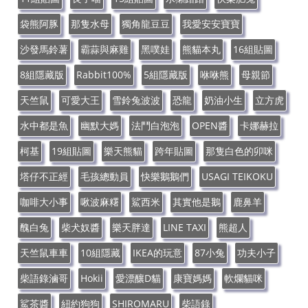
袋熊阿豚
那隻水母
獨角龍豆豆
我愛安安寶寶
沙發馬鈴薯
霸蒜與麻雞
黑噗娃
熊貓本丸
16組貼圖
8組隱藏版
Rabbit100%
5組隱藏版
咻咻熊
母親節
天竺鼠
可愛大王
雪鈴兔波波
恐龍
奶油小生
立方虎
水中都是魚
幽默大媽
法鬥白泡泡
OPEN醬
卡娜赫拉
柯基
19組貼圖
樂天熊貓
跨年貼圖
那隻白色的卯咪
塔仔不正經
毛孩總動員
快樂鵝鵝們
USAGI TEIKOKU
咖啡大小事
啾波麻糬
鯊西米
其實他是鵝
鹿鼻羊
醜白兔
柴犬奴醬
樂天胖達
LINE TAXI
熊超人
天竺鼠車車
10組隱藏
IKEA的玩意
87小兔
功夫小子
柴語錄滷哥
Hokii
愛漂釀D貓
康寶媽媽
軟爛貓咪
鯊茶醬
紐約狗狗
SHIROMARU
柴語錄