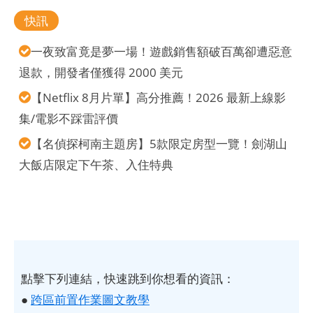
快訊
一夜致富竟是夢一場！遊戲銷售額破百萬卻遭惡意
退款，開發者僅獲得 2000 美元
【Netflix 8月片單】高分推薦！2026 最新上線影
集/電影不踩雷評價
【名偵探柯南主題房】5款限定房型一覽！劍湖山
大飯店限定下午茶、入住特典
點擊下列連結，快速跳到你想看的資訊：
●
跨區前置作業圖文教學