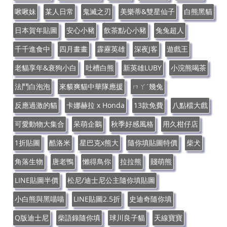
啾啾妹
某人日常
鬼滅之刃
美樂蒂&雙星仙子
白熊黑貓
日本賀年貼圖
安心小豬
飲茶點心小豬
兔兔超人
千千進食中
四月畫畫
霹靂英雄
深夜J客
遊戲王
老貓享年&衰狗小白
吐槽白熊
新英雄LUBY
小浣熊喝茶
法鬥白泡泡
來貘爽貓中華隊應援
ㄇㄚˊ幾兔
反應過激的貓
卡娜赫拉 x Honda
13款免費
八點檔大戲
可愛動物大集合
呆萌企鵝
秋季好感風格
用久柑仔店
1折貼圖
酷洛米
星巴克x熊大
隨你填貼圖特價
柴犬
角落生物
唐老鴨
懶得鳥你
拉拉熊
賤萌熊
LINE貼圖半價
松尼/迪士尼公主隨你填貼圖
小白熊與黑喵喵
LINE貼圖2.5折
史迪奇隨你填
Q版迪士尼
柴語錄隨你填
球川良子貓
天線寶寶