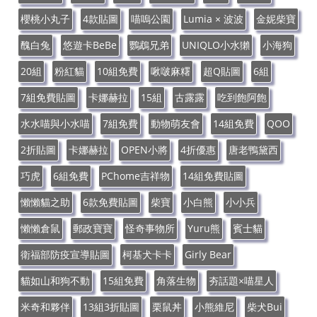
櫻桃小丸子
4款貼圖
喵嗚公園
Lumia × 波波
金妮柴寶
醜白兔
悠遊卡BeBe
鸚鵡兄弟
UNIQLO小水獺
小海狗
20組
粉紅貓
10組免費
啾啵麻糬
超Q貼圖
6組
7組免費貼圖
卡娜赫拉
15組
古露露
吃到飽阿飽
水水喵與小水喵
7組免費
動物萌友會
14組免費
QOO
2折貼圖
卡娜赫拉
OPEN小將
4折優惠
唐老鴨黛西
巧虎
6組免費
PChome吉祥物
14組免費貼圖
懶懶貓之助
6款免費貼圖
柴寶
小白熊
小小兵
懶懶倉鼠
郵政寶寶
怪奇事物所
Yuru熊
賓士貓
衛福部防疫宣導貼圖
柯基犬卡卡
Girly Bear
貓如山和狗不動
15組免費
角落生物
夯話題×喵星人
米奇和夥伴
13組3折貼圖
栗鼠丼
小熊維尼
柴犬Bui