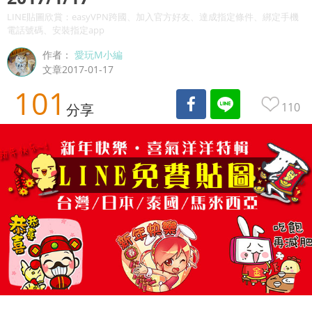
LINE貼圖欣賞：easyVPN跨國、加入官方好友、達成指定條件、綁定手機
電話號碼、安裝指定app
作者：
愛玩M小編
文章2017-01-17
101
110
分享