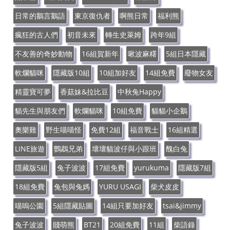
日常的鵝言鵝語
東京復仇者
啊熊日常
福利熊
瘋狂的古人們
初音未來
轉生史萊姆
跨年9組
不友善的奇妙動物
16組賀新年
啾波麻糬
5組日本隱藏
軟爛貓咪
隱藏版10組
10組加好友
14組免費
廢物女友
精靈寶可夢
香菇妹&拉比豆
中秋兔Happy
貓先生與朋友們
軟爛貓咪
10組免費
貓貓小企鵝
奧樂雞
野生喵喵怪
免費12組
福音戰士
16組精選
LINE旅遊
鸚鵡兄弟
壞壞貓波仔與小跟班
醜白兔
隱藏版5組
兔子波波
17組免費
yurukuma
隱藏版7組
18組免費
兔包與兔媽
YURU USAGI
柴犬皮皮
喵嗚公園
5組隱藏貼圖
14組只要加好友
tsai&jimmy
兔子波波
賤萌熊
BT21
20組免費
11組
柴語錄