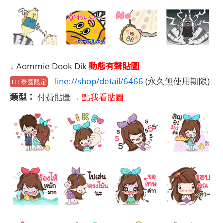
動態有聲貼圖
↓ Aommie Dook Dik
line://shop/detail/6466
(永久無使用期限)
TH 泰國限定
類型：
付費貼圖
→ 點我看貼圖