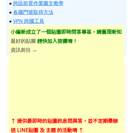
●
跨區前置作業圖文教學
●
各國門號取得方法
●
VPN 跨國工具
小編新成立了一個貼圖即時問答專區，請舊雨新知
趕快加入按讚唷！
最好的貼圖
資訊前往 →
↑ 提供最即時的貼圖訊息問與答，並不定期舉辦
送 LINE貼圖 及 主題 的活動唷 ↑