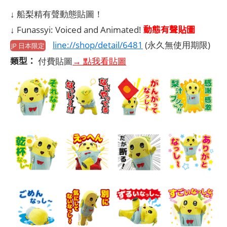
↓ 船梨精有聲動態貼圖！
動態有聲貼圖
↓ Funassyi: Voiced and Animated!
line://shop/detail/6481
(永久無使用期限)
JP 日本限定
類型：
付費貼圖
→ 點我看貼圖