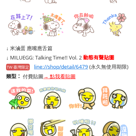
↓ 米滷蛋 應嘴應舌篇
動態有聲貼圖
↓ MILUEGG: Talking Time!! Vol. 2
line://shop/detail/6479
(永久無使用期限)
TW 臺灣限定
類型：
付費貼圖
→ 點我看貼圖