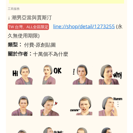
工商服務
↓ 潮男亞當與賈斯汀
line://shop/detail/1273255
(永
TW 台灣、ALL全區限定
久無使用期限)
類型：
付費-原創貼圖
關於作者：
十萬個不為什麼