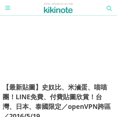
【最新貼圖】史奴比、米滷蛋、喵喵
團！LINE免費、付費貼圖欣賞！台
灣、日本、泰國限定／openVPN跨區
／2016/5/19