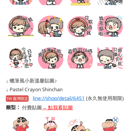
↓ 蠟筆風小新溫馨貼圖♪
↓ Pastel Crayon Shinchan
line://shop/detail/6451
(永久無使用期限)
TW 臺灣限定
類型：
付費貼圖
→ 點我看貼圖