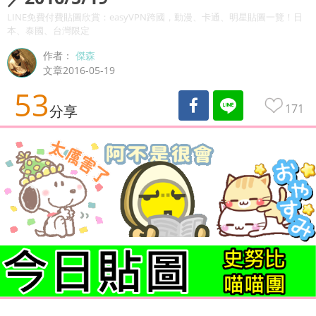
LINE免費付費貼圖欣賞：easyVPN跨國，動漫、卡通、明星貼圖一覽！日
本、泰國、台灣限定
作者：
傑森
文章2016-05-19
53
171
分享