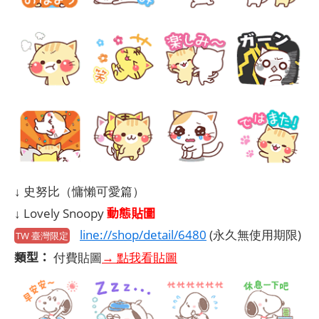
↓ 史努比（慵懶可愛篇）
動態貼圖
↓ Lovely Snoopy
line://shop/detail/6480
(永久無使用期限)
TW 臺灣限定
類型：
付費貼圖
→ 點我看貼圖