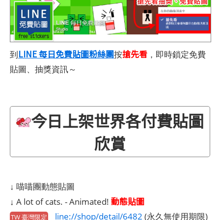
LINE 每日免費貼圖粉絲團
搶先看
到
按
，即時鎖定免費
貼圖、抽獎資訊～
今日上架世界各付費貼圖
欣賞
↓ 喵喵團動態貼圖
動態貼圖
↓ A lot of cats. - Animated!
line://shop/detail/6482
(永久無使用期限)
TW 臺灣限定