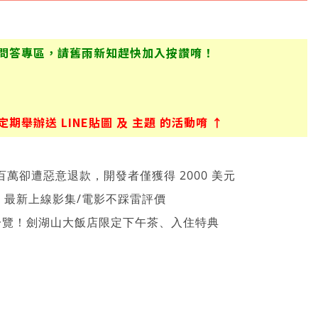
問答專區，請舊雨新知趕快加入按讚唷！
舉辦送 LINE貼圖 及 主題 的活動唷 ↑
萬卻遭惡意退款，開發者僅獲得 2000 美元
026 最新上線影集/電影不踩雷評價
一覽！劍湖山大飯店限定下午茶、入住特典