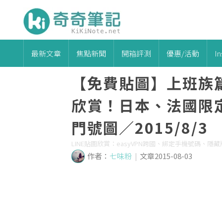
最新文章
焦點新聞
開箱評測
優惠/活動
I
【免費貼圖】上班族篇
欣賞！日本、法國限定
門號圖／2015/8/3
LINE貼圖欣賞：easyVPN跨國、綁定手機號碼、
作者：
七味粉
|
文章2015-08-03