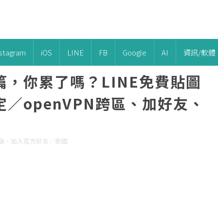
nstagram
iOS
LINE
FB
Google
AI
資訊/軟體
，你累了嗎？LINE免費貼圖
／openVPN跨區、加好友、
隱藏版、加入官方好友／泰國