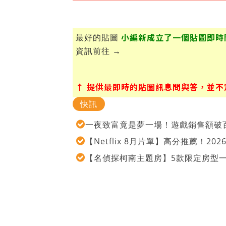
小編新成立了一個貼圖即時
最好的貼圖
資訊前往 →
↑ 提供最即時的貼圖訊息問與答，並不定期
快訊
一夜致富竟是夢一場！遊戲銷售額破百
【Netflix 8月片單】高分推薦！2
【名偵探柯南主題房】5款限定房型