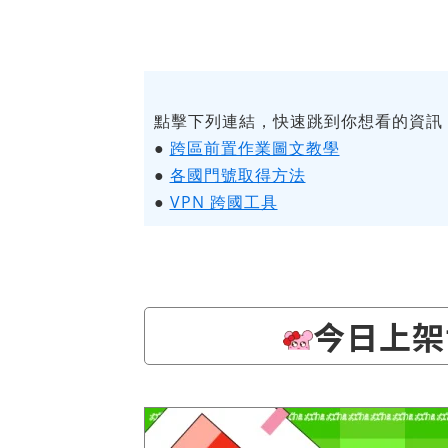
點擊下列連結，快速跳到你想看的資訊
●
跨區前置作業圖文教學
●
各國門號取得方法
●
VPN 跨國工具
今日上架