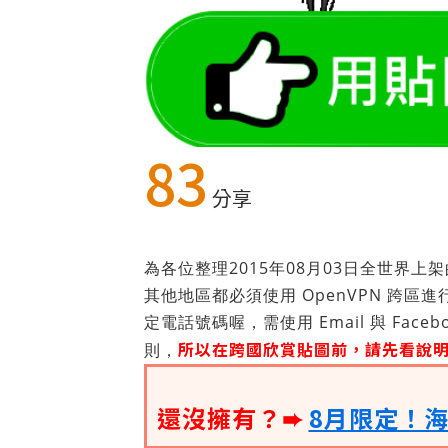
83
分享
為各位整理2015年08月03日全世界
其他地區都必須使用 OpenVPN 跨區進
定電話號碼喔，需使用 Email 與 Faceb
所以在跨國欣賞貼圖前，請先看說
則，
還沒擁有？➨
8月限定！