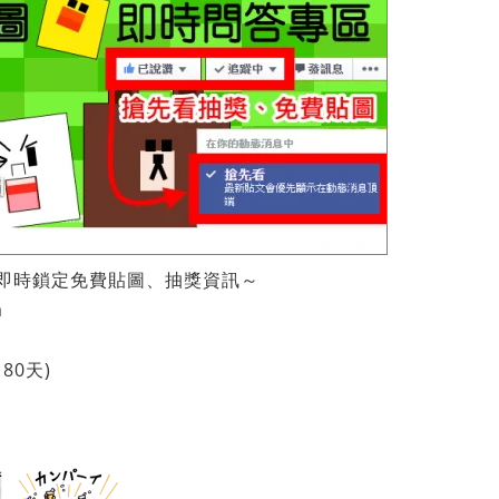
即時鎖定免費貼圖、抽獎資訊～
a
180天)