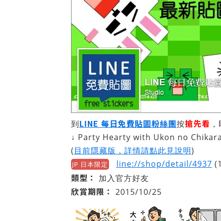
LINE 每日免費貼圖粉絲團
搶先看
到
按
，
↓ Party Hearty with Ukon no Chikar
(
目前隱藏版，詳情請點此見說明
)
line://shop/detail/4937
(
JP 日本限定
類型：
加入官方好友
欣賞期限：
2015/10/25