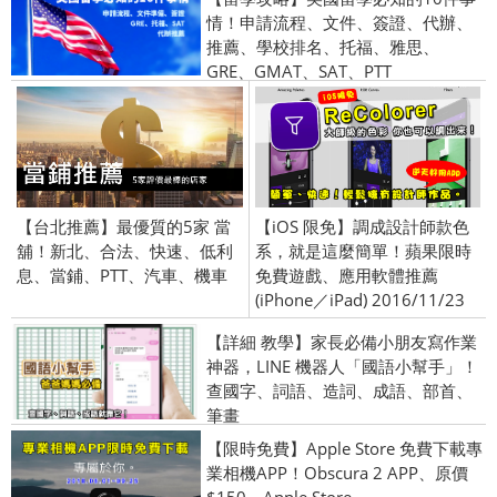
情！申請流程、文件、簽證、代辦、
推薦、學校排名、托福、雅思、
GRE、GMAT、SAT、PTT
【台北推薦】最優質的5家 當
【iOS 限免】調成設計師款色
舖！新北、合法、快速、低利
系，就是這麼簡單！蘋果限時
息、當鋪、PTT、汽車、機車
免費遊戲、應用軟體推薦
(iPhone／iPad) 2016/11/23
【詳細 教學】家長必備小朋友寫作業
神器，LINE 機器人「國語小幫手」！
查國字、詞語、造詞、成語、部首、
筆畫
【限時免費】Apple Store 免費下載專
業相機APP！Obscura 2 APP、原價