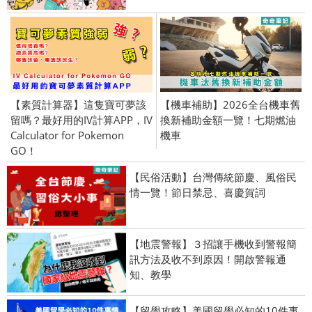
【素質計算器】這隻寶可夢該
【機車補助】2026全台機車舊
留嗎？最好用的IV計算APP，IV
換新補助金額一覽！七期燃油
Calculator for Pokemon
機車
GO！
【民俗活動】台灣傳統節慶、風俗民
情一覽！節日禁忌、喜慶賀詞
【地震警報】３招讓手機收到警報簡
訊方法及收不到原因！開啟警報通
知、教學
【留學攻略】美國留學必知的10件事