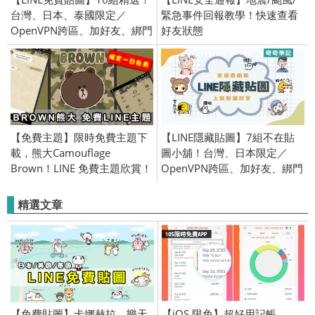
台灣、日本、泰國限定／
緊急事件回報教學！快速查看
OpenVPN跨區、加好友、綁門
好友狀態
號／2021/6/23
【免費主題】限時免費主題下
【LINE隱藏貼圖】7組不在貼
載，熊大Camouflage
圖小舖！台灣、日本限定／
Brown！LINE 免費主題欣賞！
OpenVPN跨區、加好友、綁門
日本限定／OpenVPN 跨區／
號／2025/11/5
2017/09/07
精選文章
【免費貼圖】卡娜赫拉、樂天
【iOS 限免】超好用記帳