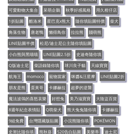
可愛動物大集合
呆萌企鵝
秋季好感風格
用久柑仔店
1折貼圖
酷洛米
星巴克x熊大
隨你填貼圖特價
柴犬
角落生物
唐老鴨
懶得鳥你
拉拉熊
賤萌熊
LINE貼圖半價
松尼/迪士尼公主隨你填貼圖
小白熊與黑喵喵
LINE貼圖2.5折
史迪奇隨你填
Q版迪士尼
柴語錄隨你填
球川良子貓
天線寶寶
航海王
momoco
寵物當家
咪醬&汪星摩
LINE貼圖2折
朋友是熊
蛋黃哥
卡娜赫拉
超夢的逆襲
魔法波鴿的喜怒哀樂
好想兔
美乃滋寶寶
大陰盜百貨
8週年紀念表情貼
Q萌柴犬
熊大兔兔隨你填
卡娜赫拉
9組免費
台灣隱藏版貼圖
小浣熊隨你填
POKÉMON
史努比隨你填
熊秋葵
520告白貼圖
美樂蒂
迪士尼