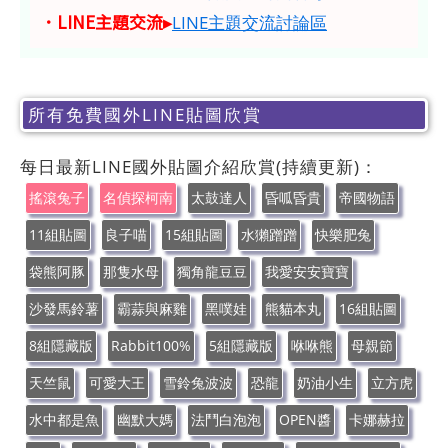
．LINE主題交流▸
LINE主題交流討論區
所有免費國外LINE貼圖欣賞
每日最新LINE國外貼圖介紹欣賞(持續更新)：
搖滾兔子
名偵探柯南
太鼓達人
昏呱昏貴
帝國物語
11組貼圖
良子喵
15組貼圖
水獺蹭蹭
快樂肥兔
袋熊阿豚
那隻水母
獨角龍豆豆
我愛安安寶寶
沙發馬鈴薯
霸蒜與麻雞
黑噗娃
熊貓本丸
16組貼圖
8組隱藏版
Rabbit100%
5組隱藏版
咻咻熊
母親節
天竺鼠
可愛大王
雪鈴兔波波
恐龍
奶油小生
立方虎
水中都是魚
幽默大媽
法鬥白泡泡
OPEN醬
卡娜赫拉