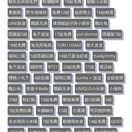
貓先生與朋友們
軟爛貓咪
10組免費
貓貓小企鵝
奧樂雞
野生喵喵怪
免費12組
福音戰士
16組精選
LINE旅遊
鸚鵡兄弟
壞壞貓波仔與小跟班
醜白兔
隱藏版5組
兔子波波
17組免費
yurukuma
隱藏版7組
18組免費
兔包與兔媽
YURU USAGI
柴犬皮皮
喵嗚公園
5組隱藏貼圖
14組只要加好友
tsai&jimmy
兔子波波
賤萌熊
BT21
20組免費
11組
柴語錄
櫻桃小丸子
4款貼圖
喵嗚公園
Lumia × 波波
金妮柴寶
醜白兔
悠遊卡BeBe
鸚鵡兄弟
UNIQLO小水獺
小海狗
20組
粉紅貓
10組免費
啾啵麻糬
超Q貼圖
6組
7組免費貼圖
卡娜赫拉
15組
古露露
吃到飽阿飽
水水喵與小水喵
7組免費
動物萌友會
14組免費
QOO