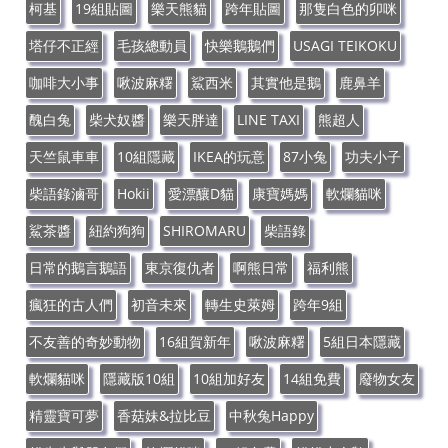
柯基
19組貼圖
樂天熊貓
跨年貼圖
那隻白色的卯咪
塔仔不正經
毛孩總動員
快樂鵝鵝們
USAGI TEIKOKU
咖啡大小事
啾波麻糬
鯊西米
其實他是鵝
鹿鼻羊
醜白兔
柴犬奴醬
樂天胖達
LINE TAXI
熊超人
天竺鼠車車
10組隱藏
IKEA的玩意
87小兔
功夫小子
柴語錄滷哥
Hokii
愛漂釀D貓
康寶媽媽
軟爛貓咪
鯊茶醬
紐約狗狗
SHIROMARU
柴語錄
日常的鵝言鵝語
東京復仇者
啊熊日常
福利熊
瘋狂的古人們
初音未來
轉生史萊姆
跨年9組
不友善的奇妙動物
16組賀新年
啾波麻糬
5組日本隱藏
軟爛貓咪
隱藏版10組
10組加好友
14組免費
廢物女友
精靈寶可夢
香菇妹&拉比豆
中秋兔Happy