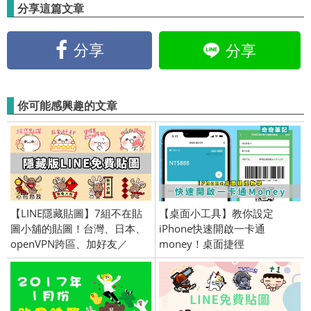
分享這篇文章
分享
分享
你可能感興趣的文章
【LINE隱藏貼圖】7組不在貼
【桌面小工具】教你設定
圖小舖的貼圖！台灣、日本、
iPhone快速開啟一卡通
openVPN跨區、加好友／
money！桌面捷徑
2023/01/25