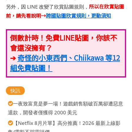
所以在欣賞貼圖
另外，因 LINE 改變了欣賞貼圖規則，
前，請先看說明→
跨國貼圖欣賞規則，更動須知
倒數計時！免費LINE貼圖，你該不
會還沒擁有？
➔
奇怪的小東西們、Chiikawa 等12
組免費貼圖！
快訊
一夜致富竟是夢一場！遊戲銷售額破百萬卻遭惡意
退款，開發者僅獲得 2000 美元
【Netflix 8月片單】高分推薦！2026 最新上線影
集/電影不踩雷評價