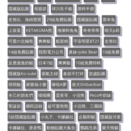
隱藏版貼圖
母親節
球川良子貓
限時半價
史努比、海綿寶寶
29組免費貼圖
隱藏版貼圖
蕾本兔
上坂堇
KETAKUMA熊
海獺和兔兔
奇奇蒂蒂
晴天p莉
可愛の北極熊
爽爽貓
船梨精
宇宙明星BT21
史努比
14組免費貼圖
怪獸電力公司
鼻妹×Joke Bear
10組免費
反應過激的貓
日本7組
爽爽貓
10組免費特輯
隱藏版Ko-suke
霸氣主婦
春節不打烊
賀歲貼圖
萌萌貓
家樂福小樂
哆啦A夢
柴犬Shibanban
冬己的朋友們
喵喵團
蛋黃哥、小浣熊
Peco牛奶妹
聖誕節
鄉民語錄
超可愛熊熊
小浣熊、三麗鷗
5款隱藏版貼圖
小丸子、卡娜赫拉
企鵝和貓
隱藏版河童
卡娜赫拉、唐老鴨
動物貼圖大集合
鸚鵡兄弟
樂天熊貓