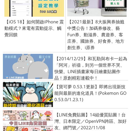
【iOS 18】如何開啟iPhone 震
【2021最新】8大振興券抽籤
動模式？來電有震動提示、觸
中獎公告！加碼券修改、藝
覺回饋
Fun券、動滋券、農遊券、客
庄券、國旅券、好食券、地方
創生券、i原券
【2014/12/29】和瓦勒與布卡一起為
「阿河」祈禱，到另一個世界不哭、
快樂。LINE插畫家每日繪畫貼圖作
品！原創精彩連載中！
【寶可夢 0.53.1更新】即將出現新技
能與最新的進化道具！(Pokemon GO
0.53.0/1.23.1)
【LINE免費貼圖】14組優質貼圖！台
灣、日本限定／OpenVPN跨區、加好
友、綁門號／2022/11/08