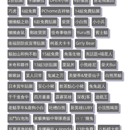
2折貼圖
卡娜赫拉
OPEN小將
4折優惠
唐老鴨黛西
巧虎
6組免費
PChome吉祥物
14組免費貼圖
懶懶貓之助
6款免費貼圖
柴寶
小白熊
小小兵
懶懶倉鼠
郵政寶寶
怪奇事物所
Yuru熊
賓士貓
衛福部防疫宣導貼圖
柯基犬卡卡
Girly Bear
貓如山和狗不動
15組免費
角落生物
夯話題×喵星人
米奇和夥伴
13組3折貼圖
栗鼠丼
小熊維尼
柴犬Bui
啾啾妹
某人日常
鬼滅之刃
美樂蒂&雙星仙子
白熊黑貓
日本賀年貼圖
安心小豬
飲茶點心小豬
兔兔超人
千千進食中
四月畫畫
霹靂英雄
深夜J客
遊戲王
老貓享年&衰狗小白
吐槽白熊
新英雄LUBY
小浣熊喝茶
法鬥白泡泡
來貘爽貓中華隊應援
ㄇㄚˊ幾兔
反應過激的貓
卡娜赫拉 x Honda
13款免費
八點檔大戲