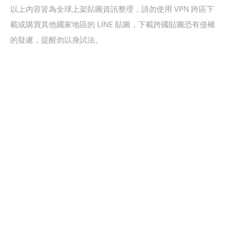
以上內容皆為全球上架貼圖資訊整理，請勿使用 VPN 跨區下
載或購買其他國家地區的 LINE 貼圖，下載跨國貼圖恐有侵權
的疑慮，提醒勿以身試法。