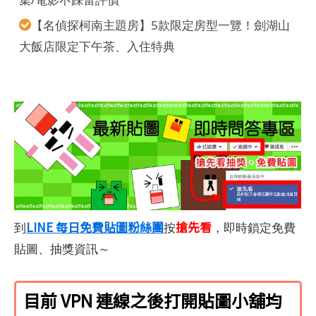
【名偵探柯南主題房】5款限定房型一覽！劍湖山
大飯店限定下午茶、入住特典
LINE 每日免費貼圖粉絲團
搶先看
到
按
，即時鎖定免費
貼圖、抽獎資訊～
目前 VPN 連線之後打開貼圖小舖均