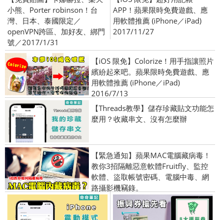
小熊、Porter robinson！台
APP！蘋果限時免費遊戲、應
灣、日本、泰國限定／
用軟體推薦 (iPhone／iPad)
openVPN跨區、加好友、綁門
2017/11/27
號／2017/1/31
【iOS 限免】Colorize！用手指讓照片
繽紛起來吧。蘋果限時免費遊戲、應
用軟體推薦 (iPhone／iPad)
2016/7/13
【Threads教學】儲存珍藏貼文功能怎
麼用？收藏串文、沒有怎麼辦
【緊急通知】蘋果MAC電腦藏病毒！
教你3招隔離惡意軟體Fruitfly、監控
軟體、盜取帳號密碼、電腦中毒、網
路攝影機竊錄。