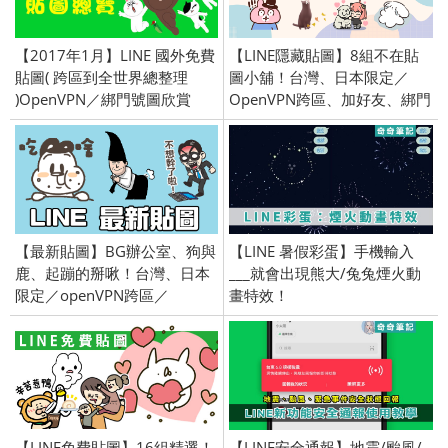
【2017年1月】LINE 國外免費
【LINE隱藏貼圖】8組不在貼
貼圖( 跨區到全世界總整理
圖小舖！台灣、日本限定／
)OpenVPN／綁門號圖欣賞
OpenVPN跨區、加好友、綁門
號／2025/12/3
【最新貼圖】BG辦公室、狗與
【LINE 暑假彩蛋】手機輸入
鹿、起蹦的掰啾！台灣、日本
___就會出現熊大/兔兔煙火動
限定／openVPN跨區／
畫特效！
2016/11/03
【LINE免費貼圖】16組精選！
【LINE安全通報】地震/颱風/