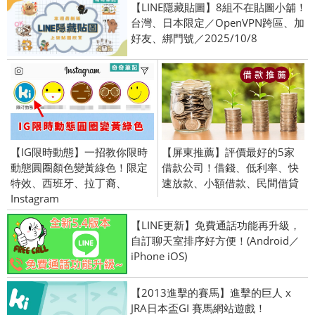
【LINE隱藏貼圖】8組不在貼圖小舖！
台灣、日本限定／OpenVPN跨區、加
好友、綁門號／2025/10/8
【IG限時動態】一招教你限時
【屏東推薦】評價最好的5家
動態圓圈顏色變黃綠色！限定
借款公司！借錢、低利率、快
特效、西班牙、拉丁裔、
速放款、小額借款、民間借貸
Instagram
【LINE更新】免費通話功能再升級，
自訂聊天室排序好方便！(Android／
iPhone iOS)
【2013進擊的賽馬】進擊的巨人 x
JRA日本盃GI 賽馬網站遊戲！