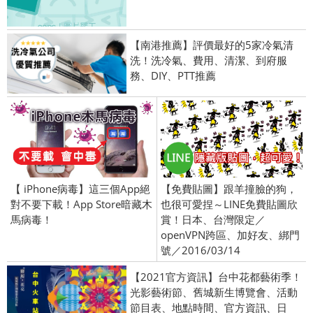
【南港推薦】評價最好的5家冷氣清
洗！洗冷氣、費用、清潔、到府服
務、DIY、PTT推薦
【 iPhone病毒】這三個App絕
【免費貼圖】跟羊撞臉的狗，
對不要下載！App Store暗藏木
也很可愛捏～LINE免費貼圖欣
馬病毒！
賞！日本、台灣限定／
openVPN跨區、加好友、綁門
號／2016/03/14
【2021官方資訊】台中花都藝術季！
光影藝術節、舊城新生博覽會、活動
節目表、地點時間、官方資訊、日