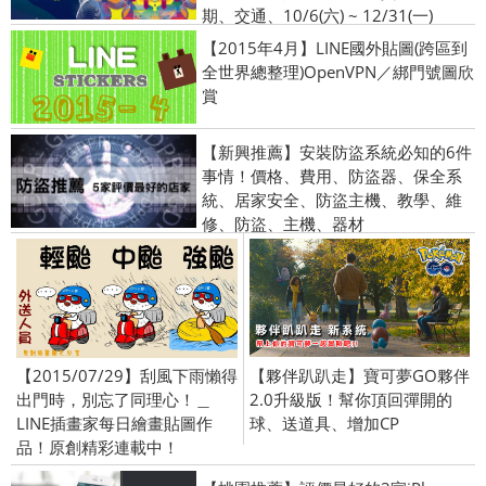
期、交通、10/6(六) ~ 12/31(一)
【2015年4月】LINE國外貼圖(跨區到
全世界總整理)OpenVPN／綁門號圖欣
賞
【新興推薦】安裝防盜系統必知的6件
事情！價格、費用、防盜器、保全系
統、居家安全、防盜主機、教學、維
修、防盜、主機、器材
【2015/07/29】刮風下雨懶得
【夥伴趴趴走】寶可夢GO夥伴
出門時，別忘了同理心！＿
2.0升級版！幫你頂回彈開的
LINE插畫家每日繪畫貼圖作
球、送道具、增加CP
品！原創精彩連載中！