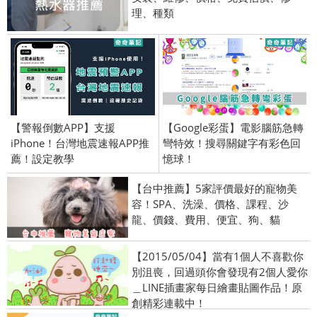
理、種類
【警報倒數APP】支援
【Google彩蛋】電影腦筋急轉
iPhone！台灣地震速報APP推
彎特效！搜尋關鍵字有彩色回
薦！設定教學
憶球！
【台中推薦】5家評價最好的寵物美
容！SPA、洗澡、價格、課程、沙
龍、價錢、費用、便宜、狗、貓
【2015/05/04】當有1個人不喜歡你
別沮喪，回過頭你會發現有2個人愛你
＿LINE插畫家每日繪畫貼圖作品！原
創精彩連載中！