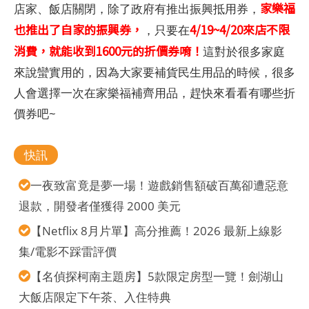
家樂福
店家、飯店關閉，除了政府有推出振興抵用券，
也推出了自家的振興券，
4/19~4/20來店不限
，只要在
消費，就能收到1600元的折價券唷！
這對於很多家庭
來說蠻實用的，因為大家要補貨民生用品的時候，很多
人會選擇一次在家樂福補齊用品，趕快來看看有哪些折
價券吧~
快訊
一夜致富竟是夢一場！遊戲銷售額破百萬卻遭惡意
退款，開發者僅獲得 2000 美元
【Netflix 8月片單】高分推薦！2026 最新上線影
集/電影不踩雷評價
【名偵探柯南主題房】5款限定房型一覽！劍湖山
大飯店限定下午茶、入住特典