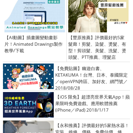
【AI動圖】插畫圖變動畫影
【豐原推薦】評價最好的5家
片！Animated Drawings製作
髮廊！剪髮、染髮、燙髮、有
教學/下載
型！剪頭髮、美髮、洗髮、燙
頭髮、PTT推薦、理髮店
【免費貼圖】幽遊白書、
KETAKUMA！台灣、日本、泰國限定
／openVPN跨區、加好友、綁門號／
2018/08/28
【iOS 限免】超漂亮世界天氣App！蘋
果限時免費遊戲、應用軟體推薦
(iPhone／iPad) 2018/1/17
【永和推薦】評價最好的5家熱水器！
安裝、維修、價格、免費估價、修