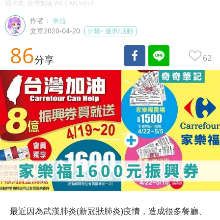
福卡友, 台灣加油 WE CAN HELP
作者：
米拉
文章2020-04-20
分類>
優惠/活動
86
62
分享
最近因為武漢肺炎(新冠狀肺炎)疫情，造成很多餐廳、