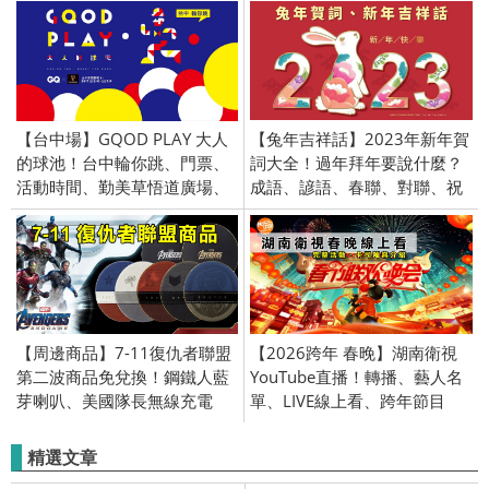
【台中場】GQOD PLAY 大人
【兔年吉祥話】2023年新年賀
的球池！台中輪你跳、門票、
詞大全！過年拜年要說什麼？
活動時間、勤美草悟道廣場、
成語、諺語、春聯、對聯、祝
GQ雜誌活動。
福、祝賀
【周邊商品】7-11復仇者聯盟
【2026跨年 春晚】湖南衛視
第二波商品免兌換！鋼鐵人藍
YouTube直播！轉播、藝人名
芽喇叭、美國隊長無線充電
單、LIVE線上看、跨年節目
座、3C周邊商品
精選文章