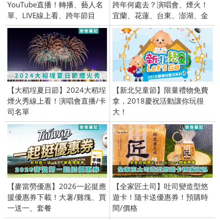
YouTube直播！轉播、藝人名
跨年何處去？演唱會、煙火！
單、LIVE線上看、跨年節目
宜蘭、花蓮、台東、澎湖、金
門、馬祖、活動地點行程、
YouTube、直播、轉播
【大稻埕夏日節】2024大稻埕
【新北兒童節】限量禮物免費
煙火秀線上看！演唱會直播/卡
拿，2018慶祝活動讓你玩很
司名單
大！
【麥當勞優惠】2026一起挺應
【全家匠土司】吐司變造型悠
援優惠券下載！大薯/雞塊、買
遊卡！隨卡送優惠券！預購時
一送一、套餐
間/價格