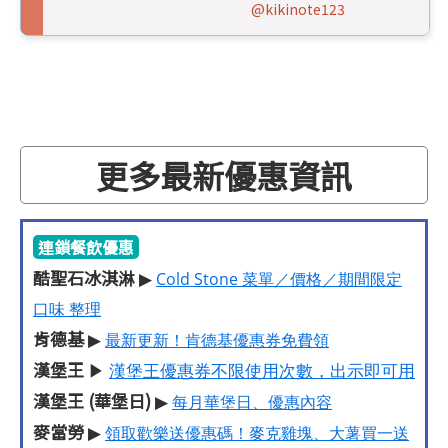
@kikinote123
更多最新優惠資訊
連鎖餐飲優惠
酷聖石冰淇淋
▶
Cold Stone 菜單／價格／期間限定
口味 整理
肯德基
▶
最新更新！肯德基優惠券免費領
漢堡王
▶
漢堡王優惠券不限使用次數，出示即可用
漢堡王 (華堡日)
▶
每月華堡日、優惠內容
麥當勞
▶
領取歡樂送優惠碼！麥克雞塊、大薯買一送