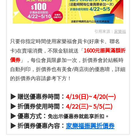
引用來源：
家樂福
只要你指定時間使用家樂福會員卡(好康卡、聯名
1600元振興滿額折
卡)在賣場消費，不限金額就送「
價券
」，每位會員限參加一次，折價券會於結帳時
自動列印，折價券也有美食/商店街的優惠唷，詳細
的折價券內容請參考下方！
▶ 贈送優惠券時間：
4/19(日)~ 4/20(一)
▶ 折價券使用時間：
4/22(三)~ 5/5(二)
▶ 優惠方式：
免出示優惠券就能享折扣。
▶ 折價券優惠內容：
家樂福振興折價券