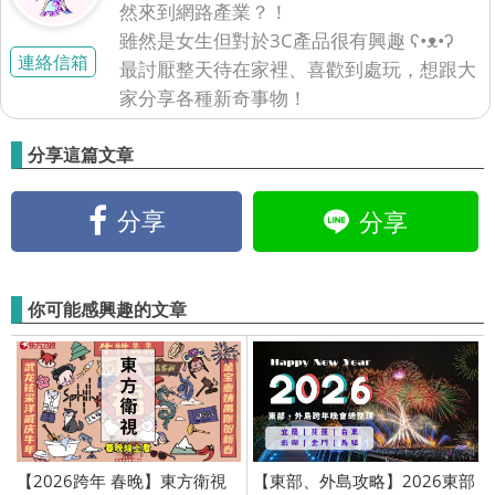
然來到網路產業？！
雖然是女生但對於3C產品很有興趣 ʕ•ᴥ•ʔ
連絡信箱
最討厭整天待在家裡、喜歡到處玩，想跟大
家分享各種新奇事物！
分享這篇文章
分享
分享
你可能感興趣的文章
【2026跨年 春晚】東方衛視
【東部、外島攻略】2026東部