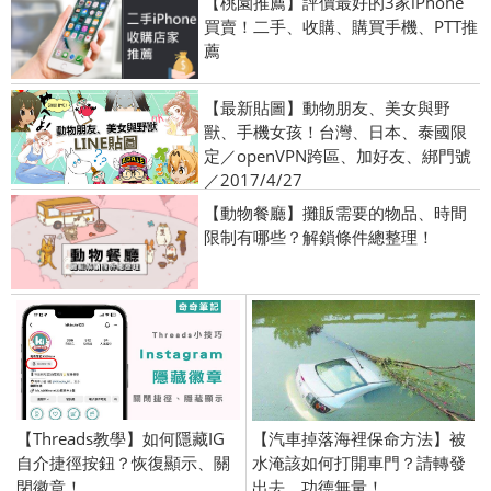
【桃園推薦】評價最好的3家iPhone
買賣！二手、收購、購買手機、PTT推
薦
【最新貼圖】動物朋友、美女與野
獸、手機女孩！台灣、日本、泰國限
定／openVPN跨區、加好友、綁門號
／2017/4/27
【動物餐廳】攤販需要的物品、時間
限制有哪些？解鎖條件總整理！
【Threads教學】如何隱藏IG
【汽車掉落海裡保命方法】被
自介捷徑按鈕？恢復顯示、關
水淹該如何打開車門？請轉發
閉徽章！
出去，功德無量！