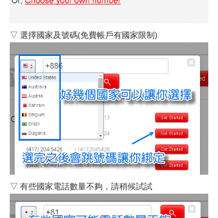
▽ 選擇國家及號碼(免費帳戶有國家限制)
▽ 有些國家電話數量不夠，請稍候試試