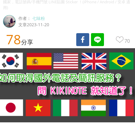
國家，電話號碼/手機門號 LINE貼圖 Sticker ！(iPhone / Android / 安卓 適
用)
作者：
七味粉
文章2023-11-20
78
70
分享