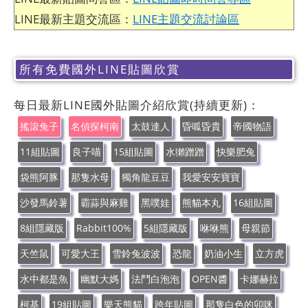
LINE最新主題交流區：
LINE主題交流討論區
所有免費國外LINE貼圖欣賞
每日最新LINE國外貼圖介紹欣賞(持續更新)：
搖滾兔子
名偵探柯南
太鼓達人
昏呱昏貴
帝國物語
11組貼圖
良子喵
15組貼圖
水獺蹭蹭
快樂肥兔
袋熊阿豚
那隻水母
獨角龍豆豆
我愛安安寶寶
沙發馬鈴薯
霸蒜與麻雞
黑噗娃
熊貓本丸
16組貼圖
8組隱藏版
Rabbit100%
5組隱藏版
咻咻熊
母親節
天竺鼠
可愛大王
雪鈴兔波波
恐龍
奶油小生
立方虎
水中都是魚
幽默大媽
法鬥白泡泡
OPEN醬
卡娜赫拉
柯基
19組貼圖
樂天熊貓
跨年貼圖
那隻白色的卯咪