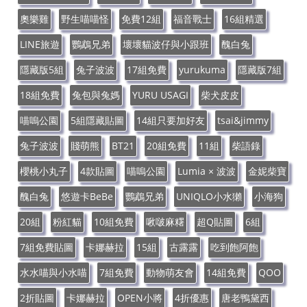
奧樂雞
野生喵喵怪
免費12組
福音戰士
16組精選
LINE旅遊
鸚鵡兄弟
壞壞貓波仔與小跟班
醜白兔
隱藏版5組
兔子波波
17組免費
yurukuma
隱藏版7組
18組免費
兔包與兔媽
YURU USAGI
柴犬皮皮
喵嗚公園
5組隱藏貼圖
14組只要加好友
tsai&jimmy
兔子波波
賤萌熊
BT21
20組免費
11組
柴語錄
櫻桃小丸子
4款貼圖
喵嗚公園
Lumia × 波波
金妮柴寶
醜白兔
悠遊卡BeBe
鸚鵡兄弟
UNIQLO小水獺
小海狗
20組
粉紅貓
10組免費
啾啵麻糬
超Q貼圖
6組
7組免費貼圖
卡娜赫拉
15組
古露露
吃到飽阿飽
水水喵與小水喵
7組免費
動物萌友會
14組免費
QOO
2折貼圖
卡娜赫拉
OPEN小將
4折優惠
唐老鴨黛西