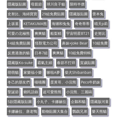
隱藏版貼圖
母親節
球川良子貓
限時半價
史努比、海綿寶寶
29組免費貼圖
隱藏版貼圖
蕾本兔
上坂堇
KETAKUMA熊
海獺和兔兔
奇奇蒂蒂
晴天p莉
可愛の北極熊
爽爽貓
船梨精
宇宙明星BT21
史努比
14組免費貼圖
怪獸電力公司
鼻妹×Joke Bear
10組免費
反應過激的貓
日本7組
爽爽貓
10組免費特輯
隱藏版Ko-suke
霸氣主婦
春節不打烊
賀歲貼圖
萌萌貓
家樂福小樂
哆啦A夢
柴犬Shibanban
冬己的朋友們
喵喵團
蛋黃哥、小浣熊
Peco牛奶妹
聖誕節
鄉民語錄
超可愛熊熊
小浣熊、三麗鷗
5款隱藏版貼圖
小丸子、卡娜赫拉
企鵝和貓
隱藏版河童
卡娜赫拉、唐老鴨
動物貼圖大集合
鸚鵡兄弟
樂天熊貓