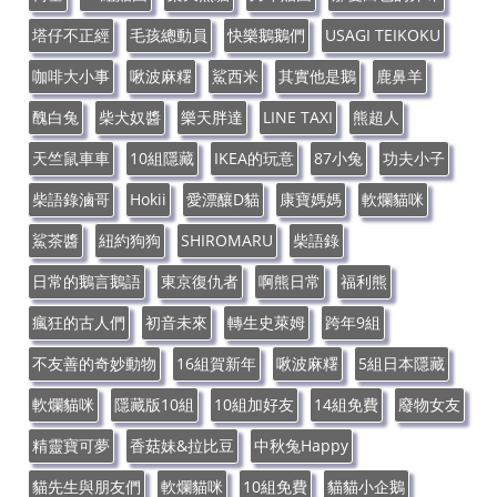
塔仔不正經
毛孩總動員
快樂鵝鵝們
USAGI TEIKOKU
咖啡大小事
啾波麻糬
鯊西米
其實他是鵝
鹿鼻羊
醜白兔
柴犬奴醬
樂天胖達
LINE TAXI
熊超人
天竺鼠車車
10組隱藏
IKEA的玩意
87小兔
功夫小子
柴語錄滷哥
Hokii
愛漂釀D貓
康寶媽媽
軟爛貓咪
鯊茶醬
紐約狗狗
SHIROMARU
柴語錄
日常的鵝言鵝語
東京復仇者
啊熊日常
福利熊
瘋狂的古人們
初音未來
轉生史萊姆
跨年9組
不友善的奇妙動物
16組賀新年
啾波麻糬
5組日本隱藏
軟爛貓咪
隱藏版10組
10組加好友
14組免費
廢物女友
精靈寶可夢
香菇妹&拉比豆
中秋兔Happy
貓先生與朋友們
軟爛貓咪
10組免費
貓貓小企鵝