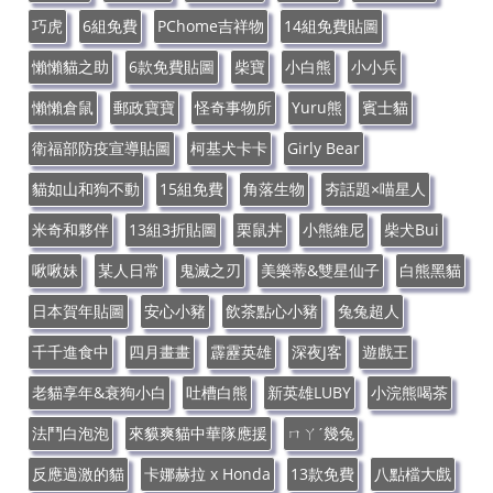
巧虎
6組免費
PChome吉祥物
14組免費貼圖
懶懶貓之助
6款免費貼圖
柴寶
小白熊
小小兵
懶懶倉鼠
郵政寶寶
怪奇事物所
Yuru熊
賓士貓
衛福部防疫宣導貼圖
柯基犬卡卡
Girly Bear
貓如山和狗不動
15組免費
角落生物
夯話題×喵星人
米奇和夥伴
13組3折貼圖
栗鼠丼
小熊維尼
柴犬Bui
啾啾妹
某人日常
鬼滅之刃
美樂蒂&雙星仙子
白熊黑貓
日本賀年貼圖
安心小豬
飲茶點心小豬
兔兔超人
千千進食中
四月畫畫
霹靂英雄
深夜J客
遊戲王
老貓享年&衰狗小白
吐槽白熊
新英雄LUBY
小浣熊喝茶
法鬥白泡泡
來貘爽貓中華隊應援
ㄇㄚˊ幾兔
反應過激的貓
卡娜赫拉 x Honda
13款免費
八點檔大戲