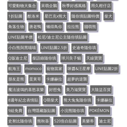
可愛動物大集合
呆萌企鵝
秋季好感風格
用久柑仔店
1折貼圖
酷洛米
星巴克x熊大
隨你填貼圖特價
柴犬
角落生物
唐老鴨
懶得鳥你
拉拉熊
賤萌熊
LINE貼圖半價
松尼/迪士尼公主隨你填貼圖
小白熊與黑喵喵
LINE貼圖2.5折
史迪奇隨你填
Q版迪士尼
柴語錄隨你填
球川良子貓
天線寶寶
航海王
momoco
寵物當家
咪醬&汪星摩
LINE貼圖2折
朋友是熊
蛋黃哥
卡娜赫拉
超夢的逆襲
魔法波鴿的喜怒哀樂
好想兔
美乃滋寶寶
大陰盜百貨
8週年紀念表情貼
Q萌柴犬
熊大兔兔隨你填
卡娜赫拉
9組免費
台灣隱藏版貼圖
小浣熊隨你填
POKÉMON
史努比隨你填
熊秋葵
520告白貼圖
美樂蒂
迪士尼