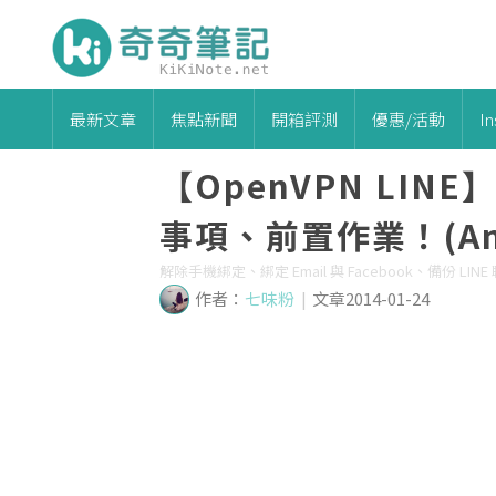
最新文章
焦點新聞
開箱評測
優惠/活動
I
【OpenVPN LI
事項、前置作業！(Andr
解除手機綁定、綁定 Email 與 Facebook、備份 
作者：
七味粉
|
文章2014-01-24