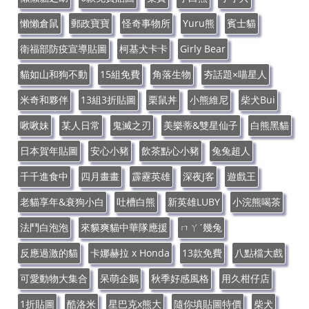
懶懶倉鼠
郵政寶寶
怪奇事物所
Yuru熊
賓士貓
衛福部防疫宣導貼圖
柯基犬卡卡
Girly Bear
貓如山和狗不動
15組免費
角落生物
夯話題×喵星人
米奇和夥伴
13組3折貼圖
栗鼠丼
小熊維尼
柴犬Bui
啾啾妹
某人日常
鬼滅之刃
美樂蒂&雙星仙子
白熊黑貓
日本賀年貼圖
安心小豬
飲茶點心小豬
兔兔超人
千千進食中
四月畫畫
霹靂英雄
深夜J客
遊戲王
老貓享年&衰狗小白
吐槽白熊
新英雄LUBY
小浣熊喝茶
法鬥白泡泡
來貘爽貓中華隊應援
ㄇㄚˊ幾兔
反應過激的貓
卡娜赫拉 x Honda
13款免費
八點檔大戲
可愛動物大集合
呆萌企鵝
秋季好感風格
用久柑仔店
1折貼圖
酷洛米
星巴克x熊大
隨你填貼圖特價
柴犬