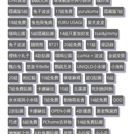
LINE旅遊
鸚鵡兄弟
壞壞貓波仔與小跟班
醜白兔
隱藏版5組
兔子波波
17組免費
yurukuma
隱藏版7組
18組免費
兔包與兔媽
YURU USAGI
柴犬皮皮
喵嗚公園
5組隱藏貼圖
14組只要加好友
tsai&jimmy
兔子波波
賤萌熊
BT21
20組免費
11組
柴語錄
櫻桃小丸子
4款貼圖
喵嗚公園
Lumia × 波波
金妮柴寶
醜白兔
悠遊卡BeBe
鸚鵡兄弟
UNIQLO小水獺
小海狗
20組
粉紅貓
10組免費
啾啵麻糬
超Q貼圖
6組
7組免費貼圖
卡娜赫拉
15組
古露露
吃到飽阿飽
水水喵與小水喵
7組免費
動物萌友會
14組免費
QOO
2折貼圖
卡娜赫拉
OPEN小將
4折優惠
唐老鴨黛西
巧虎
6組免費
PChome吉祥物
14組免費貼圖
懶懶貓之助
6款免費貼圖
柴寶
小白熊
小小兵