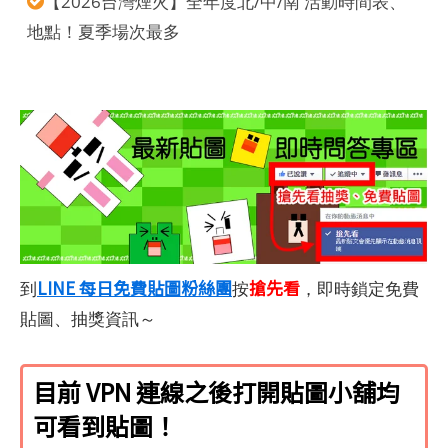
【2026台灣煙火】全年度北/中/南 活動時間表、
地點！夏季場次最多
LINE 每日免費貼圖粉絲團
搶先看
到
按
，即時鎖定免費
貼圖、抽獎資訊～
目前 VPN 連線之後打開貼圖小舖均
可看到貼圖！