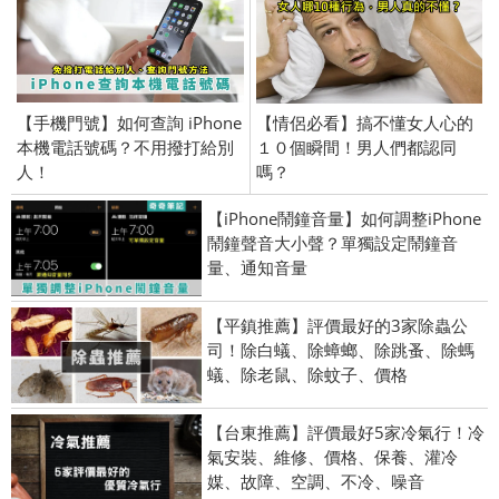
【手機門號】如何查詢 iPhone
【情侶必看】搞不懂女人心的
本機電話號碼？不用撥打給別
１０個瞬間！男人們都認同
人！
嗎？
【iPhone鬧鐘音量】如何調整iPhone
鬧鐘聲音大小聲？單獨設定鬧鐘音
量、通知音量
【平鎮推薦】評價最好的3家除蟲公
司！除白蟻、除蟑螂、除跳蚤、除螞
蟻、除老鼠、除蚊子、價格
【台東推薦】評價最好5家冷氣行！冷
氣安裝、維修、價格、保養、灌冷
媒、故障、空調、不冷、噪音