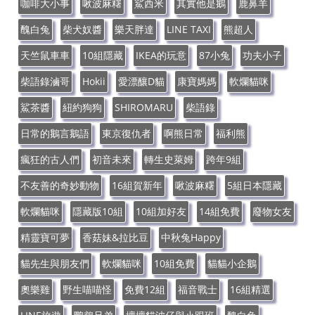
咖啡大小事
啾波麻糬
鯊西米
其實他是鵝
鹿鼻羊
醜白兔
柴犬奴醬
樂天胖達
LINE TAXI
熊超人
天竺鼠車車
10組隱藏
IKEA的玩意
87小兔
功夫小子
柴語錄滷哥
Hokii
愛漂釀D貓
康寶媽媽
軟爛貓咪
鯊茶醬
紐約狗狗
SHIROMARU
柴語錄
日常的鵝言鵝語
東京復仇者
啊熊日常
福利熊
瘋狂的古人們
初音未來
轉生史萊姆
跨年9組
不友善的奇妙動物
16組賀新年
啾波麻糬
5組日本隱藏
軟爛貓咪
隱藏版10組
10組加好友
14組免費
廢物女友
精靈寶可夢
香菇妹&拉比豆
中秋兔Happy
貓先生與朋友們
軟爛貓咪
10組免費
貓貓小企鵝
奧樂雞
野生喵喵怪
免費12組
福音戰士
16組精選