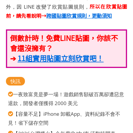
所以在欣賞貼圖
外，因 LINE 改變了欣賞貼圖規則，
前，請先看說明→
跨國貼圖欣賞規則，更動須知
倒數計時！免費LINE貼圖，你該不
會還沒擁有？
➔
11組實用貼圖立刻欣賞吧！
快訊
一夜致富竟是夢一場！遊戲銷售額破百萬卻遭惡意
退款，開發者僅獲得 2000 美元
【容量不足】iPhone 卸載App、資料紀錄不會不
見！省下儲存空間