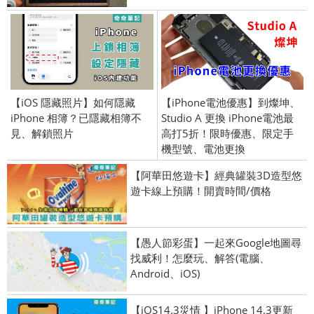
【iOS 隱藏照片】如何隱藏
【iPhone電池優惠】到燦坤、
iPhone 相簿？已隱藏相簿不
Studio A 更換 iPhone電池最
見、解鎖照片
高打5折！限時優惠、限定手
機型號、電池更換
【阿華田悠遊卡】經典罐裝3D造型悠
遊卡線上預購！開賣時間/價格
【愚人節彩蛋】一起來Google地圖尋
找威利！怎麼玩、解答(電腦、
Android、iOS)
【iOS14.3災情 】iPhone 14.3更新