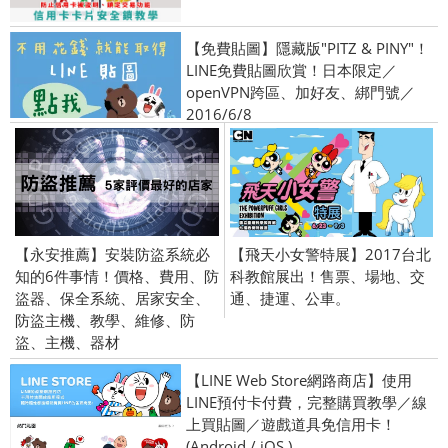
【免費貼圖】隱藏版"PITZ & PINY"！
LINE免費貼圖欣賞！日本限定／
openVPN跨區、加好友、綁門號／
2016/6/8
【永安推薦】安裝防盜系統必
【飛天小女警特展】2017台北
知的6件事情！價格、費用、防
科教館展出！售票、場地、交
盜器、保全系統、居家安全、
通、捷運、公車。
防盜主機、教學、維修、防
盜、主機、器材
【LINE Web Store網路商店】使用
LINE預付卡付費，完整購買教學／線
上買貼圖／遊戲道具免信用卡！
(Android / iOS )