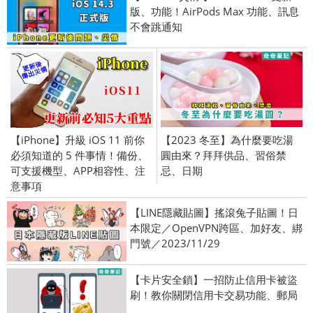
版、功能！AirPods Max 功能、訊息
不會跳通知
【iPhone】升級 iOS 11 前你
【2023 冬至】為什麼要吃湯
必須知道的 5 件事情！備份、
圓由來？拜拜供品、習俗禁
可支援機型、APP相容性、注
忌、日期
意事項
【LINE隱藏貼圖】搖滾兔子貼圖！日
本限定／OpenVPN跨區、加好友、綁
門號／2023/11/29
【卡片安全鎖】一招防止信用卡被盜
刷！教你關閉信用卡交易功能、郵局