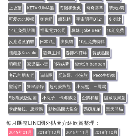
上坂堇
KETAKUMA熊
海獺和兔兔
奇奇蒂蒂
晴天p莉
可愛の北極熊
爽爽貓
船梨精
宇宙明星BT21
史努比
14組免費貼圖
怪獸電力公司
鼻妹×Joke Bear
10組免費
反應過激的貓
日本7組
爽爽貓
10組免費特輯
隱藏版Ko-suke
霸氣主婦
春節不打烊
賀歲貼圖
萌萌貓
家樂福小樂
哆啦A夢
柴犬Shibanban
冬己的朋友們
喵喵團
蛋黃哥、小浣熊
Peco牛奶妹
聖誕節
鄉民語錄
超可愛熊熊
小浣熊、三麗鷗
5款隱藏版貼圖
小丸子、卡娜赫拉
企鵝和貓
隱藏版河童
卡娜赫拉、唐老鴨
動物貼圖大集合
鸚鵡兄弟
樂天熊貓
每月匯整LINE國外貼圖介紹欣賞整理：
2019年01月
2018年12月
2018年11月
2018年10月