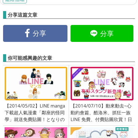
分享這篇文章
分享
分享
你可能感興趣的文章
【2014/05/02】LINE manga
【2014/07/10】動來動去~心
下載超人氣漫畫「鄰座的怪同
動約會篇、酷洛米、抓狂一族
學」就送免費貼圖！となりの
LINE 免費、付費貼圖欣賞！日
怪物くん
本、土耳其、印尼、台灣限定