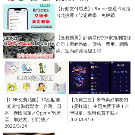
【行動支付感應】iPhone 交通卡可搭
台北捷運！設定教學、免解鎖
【嘉義推薦】評價最好的3家拉網路線
公司！牽網路線、價格、費用、網路
線、室內網路拉線工程
【LINE免費貼圖】10組貼圖、
【免費主題】米奇與好朋友們
1組表情貼輕鬆拿！台灣、日
（霓虹篇） 主題免費下載！台
本、泰國限定／OpenVPN跨
灣限定、限時免費下載／
區、加好友、綁門號／
2020/03/26
2026/3/24