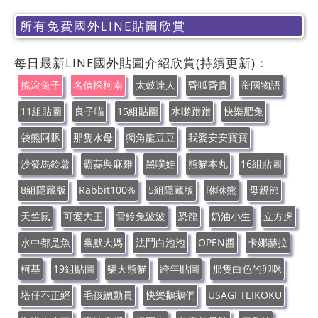
所有免費國外LINE貼圖欣賞
每日最新LINE國外貼圖介紹欣賞(持續更新)：
搖滾兔子
名偵探柯南
太鼓達人
昏呱昏貴
帝國物語
11組貼圖
良子喵
15組貼圖
水獺蹭蹭
快樂肥兔
袋熊阿豚
那隻水母
獨角龍豆豆
我愛安安寶寶
沙發馬鈴薯
霸蒜與麻雞
黑噗娃
熊貓本丸
16組貼圖
8組隱藏版
Rabbit100%
5組隱藏版
咻咻熊
母親節
天竺鼠
可愛大王
雪鈴兔波波
恐龍
奶油小生
立方虎
水中都是魚
幽默大媽
法鬥白泡泡
OPEN醬
卡娜赫拉
柯基
19組貼圖
樂天熊貓
跨年貼圖
那隻白色的卯咪
塔仔不正經
毛孩總動員
快樂鵝鵝們
USAGI TEIKOKU