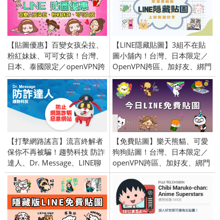
【貼圖優惠】百變女孩朵拉、
【LINE隱藏貼圖】3組不在貼
粉紅妹妹、可可女孩！台灣、
圖小舖內！台灣、日本限定／
日本、泰國限定／openVPN跨
OpenVPN跨區、加好友、綁門
區、加好友、綁門號／
號／2024/09/25
2018/01/08
【打擊網路謠言】流言終解者
【免費貼圖】樂天熊貓、可愛
保你不再被騙！趨勢科技 防詐
狗狗貼圖！台灣、日本限定／
達人、Dr. Message、LINE聊
openVPN跨區、加好友、綁門
天機器人
號／2018/11/27