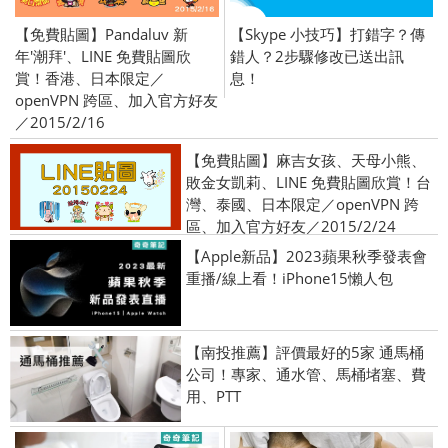
【免費貼圖】Pandaluv 新
【Skype 小技巧】打錯字？傳
年'潮拜'、LINE 免費貼圖欣
錯人？2步驟修改已送出訊
賞！香港、日本限定／
息！
openVPN 跨區、加入官方好友
／2015/2/16
【免費貼圖】麻吉女孩、天母小熊、
敗金女凱莉、LINE 免費貼圖欣賞！台
灣、泰國、日本限定／openVPN 跨
區、加入官方好友／2015/2/24
【Apple新品】2023蘋果秋季發表會
重播/線上看！iPhone15懶人包
【南投推薦】評價最好的5家 通馬桶
公司！專家、通水管、馬桶堵塞、費
用、PTT