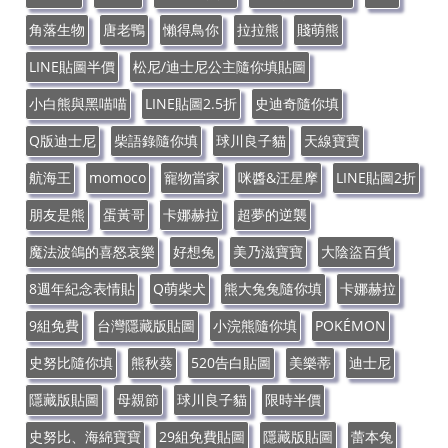
角落生物
唐老鴨
懶得鳥你
拉拉熊
賤萌熊
LINE貼圖半價
松尼/迪士尼公主隨你填貼圖
小白熊與黑喵喵
LINE貼圖2.5折
史迪奇隨你填
Q版迪士尼
柴語錄隨你填
球川良子貓
天線寶寶
航海王
momoco
寵物當家
咪醬&汪星摩
LINE貼圖2折
朋友是熊
蛋黃哥
卡娜赫拉
超夢的逆襲
魔法波鴿的喜怒哀樂
好想兔
美乃滋寶寶
大陰盜百貨
8週年紀念表情貼
Q萌柴犬
熊大兔兔隨你填
卡娜赫拉
9組免費
台灣隱藏版貼圖
小浣熊隨你填
POKÉMON
史努比隨你填
熊秋葵
520告白貼圖
美樂蒂
迪士尼
隱藏版貼圖
母親節
球川良子貓
限時半價
史努比、海綿寶寶
29組免費貼圖
隱藏版貼圖
蕾本兔