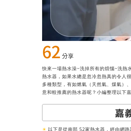
62
分享
快來一場熱水澡~洗掉所有的煩惱~洗熱
熱水器，如果水總是忽冷忽熱真的令人很
多種類型，有如燃氣（天然氣、煤氣）
意和較推薦的熱水器呢？小編整理以下
嘉
☀
以下是從南部 52家熱水器，經由網