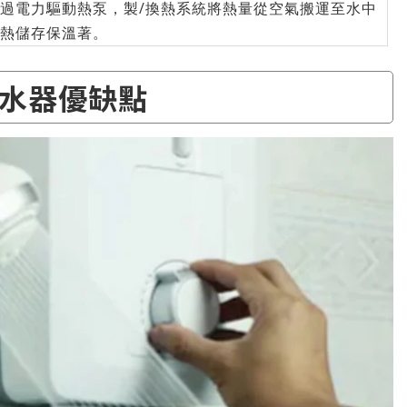
過電力驅動熱泵，製/換熱系統將熱量從空氣搬運至水中
熱儲存保溫著。
水器優缺點