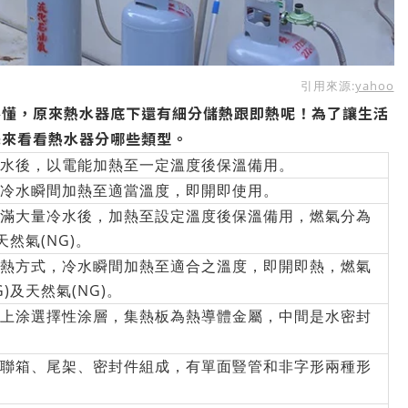
引用來源:
yahoo
不懂，原來熱水器底下還有細分儲熱跟即熱呢！為了讓生活
先來看看熱水器分哪些類型。
水後，以電能加熱至一定溫度後保溫備用。
冷水瞬間加熱至適當溫度，即開即使用。
滿大量冷水後，加熱至設定溫度後保溫備用，燃氣分為
天然氣(NG)。
熱方式，冷水瞬間加熱至適合之溫度，即開即熱，燃氣
)及天然氣(NG)。
上涂選擇性涂層，集熱板為熱導體金屬，中間是水密封
聯箱、尾架、密封件組成，有單面豎管和非字形兩種形