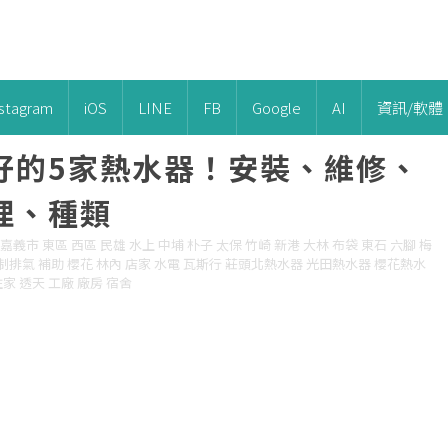
nstagram
iOS
LINE
FB
Google
AI
資訊/軟體
好的5家熱水器！安裝、維修、
理、種類
義市 東區 西區 民雄 水上 中埔 朴子 太保 竹崎 新港 大林 布袋 東石 六腳 梅
強制排氣 補助 櫻花 林內 店家 水電 瓦斯行 莊頭北熱水器 光田熱水器 櫻花熱水
家 透天 工廠 廠房 宿舍