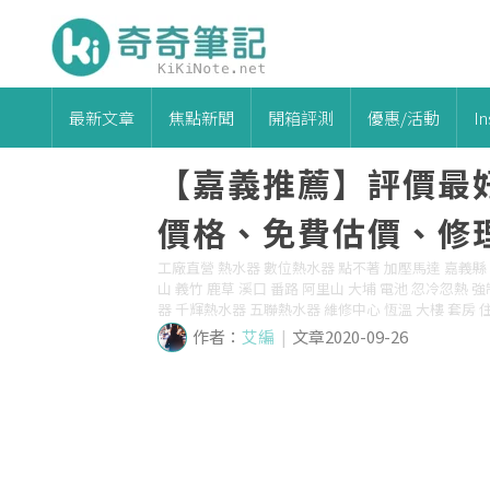
最新文章
焦點新聞
開箱評測
優惠/活動
I
【嘉義推薦】評價最
價格、免費估價、修
工廠直營 熱水器 數位熱水器 點不著 加壓馬達 嘉義縣 嘉
山 義竹 鹿草 溪口 番路 阿里山 大埔 電池 忽冷忽熱 
器 千輝熱水器 五聯熱水器 維修中心 恆溫 大樓 套房 住
作者：
艾編
|
文章2020-09-26