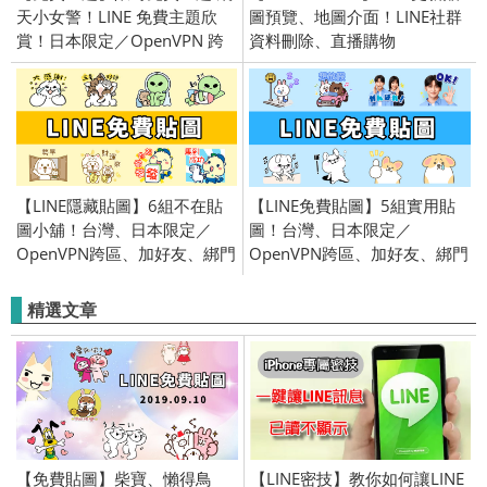
天小女警！LINE 免費主題欣
圖預覽、地圖介面！LINE社群
賞！日本限定／OpenVPN 跨
資料刪除、直播購物
區／2018/05/24
【LINE隱藏貼圖】6組不在貼
【LINE免費貼圖】5組實用貼
圖小舖！台灣、日本限定／
圖！台灣、日本限定／
OpenVPN跨區、加好友、綁門
OpenVPN跨區、加好友、綁門
號／2026/2/11
號／2024/10/15
精選文章
【免費貼圖】柴寶、懶得鳥
【LINE密技】教你如何讓LINE