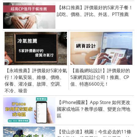
【林口推薦】評價最好的5家月子餐！
試吃、價格、評比、外送、PTT推薦
【永靖推薦】評價最好5家冷氣
【嘉義網站設計】評價最好的
行！冷氣安裝、維修、價格、
5家網頁設計公司！推薦、CP
保養、灌冷媒、故障、空調、
值、特惠6600元！
不冷、噪音
【iPhone國家】App Store 如何更改
國家或地區？教學步驟、變更台灣地
區
【登山步道】桃園：今生必去的11條