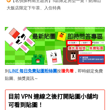
【名偵探柯南主題房】5款限定房型一覽！劍湖山
大飯店限定下午茶、入住特典
LINE 每日免費貼圖粉絲團
搶先看
到
按
，即時鎖定免費
貼圖、抽獎資訊～
目前 VPN 連線之後打開貼圖小舖均
可看到貼圖！