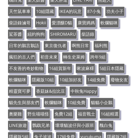
天竺鼠車車
10組隱藏
IKEA的玩意
87小兔
功夫小子
柴語錄滷哥
Hokii
愛漂釀D貓
康寶媽媽
軟爛貓咪
鯊茶醬
紐約狗狗
SHIROMARU
柴語錄
日常的鵝言鵝語
東京復仇者
啊熊日常
福利熊
瘋狂的古人們
初音未來
轉生史萊姆
跨年9組
不友善的奇妙動物
16組賀新年
啾波麻糬
5組日本隱藏
軟爛貓咪
隱藏版10組
10組加好友
14組免費
廢物女友
精靈寶可夢
香菇妹&拉比豆
中秋兔Happy
貓先生與朋友們
軟爛貓咪
10組免費
貓貓小企鵝
奧樂雞
野生喵喵怪
免費12組
福音戰士
16組精選
LINE旅遊
鸚鵡兄弟
壞壞貓波仔與小跟班
醜白兔
隱藏版5組
兔子波波
17組免費
yurukuma
隱藏版7組