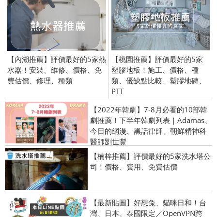
【內湖推薦】評價最好的5家熱
【桃園推薦】評價最好的5家
水器！安裝、維修、價格、免
塑膠地板！施工、價格、種
費估價、修理、種類
類、優缺點比較、塑膠地磚、
PTT
【2022年韓劇】7-8月必看的10部韓
劇推薦！下半年韓劇列表｜Adamas、
今日的網漫、黑話律師、朝鮮精神科
醫師劉世豐
【楠梓推薦】評價最好的5家洗水塔公
司！價格、費用、免費估價
【最新貼圖】好想兔、貓咪日和！台
灣、日本、泰國限定／OpenVPN跨