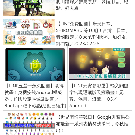
爬山路線／推薦景點、裝備用品、地
點、好去處
【LINE免費貼圖】米犬日常、
SHIROMARU 等10組！台灣、日本、
泰國限定／OpenVPN跨區、加好友、
綁門號／2023/02/28
【LINE五選一永久貼圖】取得
【LINE元宵節彩蛋】輸入關鍵
教學！桌機安裝Android模擬
字出現隱藏版天燈動畫！元
器，跨國設定區域及語言／
宵、湯圓、燈籠、iOS／
Root apk檔下載點(活動已結束)
Android
【世界表情符號日】Google與蘋果公
布最新一系列表情符號消息，今秋推
出！