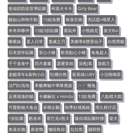
衛福部防疫宣導貼圖
柯基犬卡卡
Girly Bear
貓如山和狗不動
15組免費
角落生物
夯話題×喵星人
米奇和夥伴
13組3折貼圖
栗鼠丼
小熊維尼
柴犬Bui
啾啾妹
某人日常
鬼滅之刃
美樂蒂&雙星仙子
白熊黑貓
日本賀年貼圖
安心小豬
飲茶點心小豬
兔兔超人
千千進食中
四月畫畫
霹靂英雄
深夜J客
遊戲王
老貓享年&衰狗小白
吐槽白熊
新英雄LUBY
小浣熊喝茶
法鬥白泡泡
來貘爽貓中華隊應援
ㄇㄚˊ幾兔
反應過激的貓
卡娜赫拉 x Honda
13款免費
八點檔大戲
可愛動物大集合
呆萌企鵝
秋季好感風格
用久柑仔店
1折貼圖
酷洛米
星巴克x熊大
隨你填貼圖特價
柴犬
角落生物
唐老鴨
懶得鳥你
拉拉熊
賤萌熊