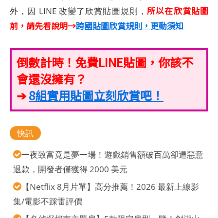
所以在欣賞貼圖
外，因 LINE 改變了欣賞貼圖規則，
前，請先看說明→
跨國貼圖欣賞規則，更動須知
倒數計時！免費LINE貼圖，你該不
會還沒擁有？
➔
8組實用貼圖立刻欣賞吧！
快訊
一夜致富竟是夢一場！遊戲銷售額破百萬卻遭惡意
退款，開發者僅獲得 2000 美元
【Netflix 8月片單】高分推薦！2026 最新上線影
集/電影不踩雷評價