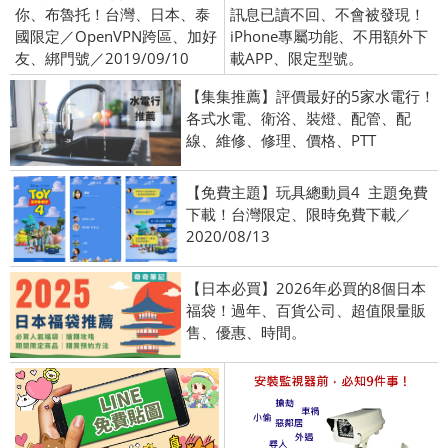
你、布魯托！台灣、日本、泰
訊息已讀不回、不會被發現！
國限定／OpenVPN跨區、加好
iPhone專屬功能、不用額外下
友、綁門號／2019/09/10
載APP、限定型號。
【集集推薦】評價最好的5家水電行！
各式水電、衛浴、裝燈、配管、配
線、維修、修理、價格、PTT
【免費主題】玩具總動員4 主題免費
下載！台灣限定、限時免費下載／
2020/08/13
【日本必買】2026年必買的8個日本
福袋！過年、百貨公司、超值限量販
售、優惠、時間。