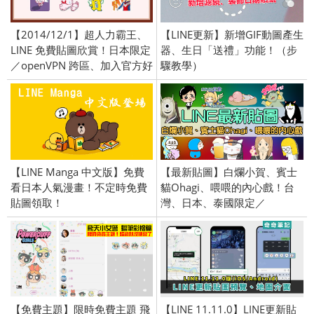
【2014/12/1】超人力霸王、
【LINE更新】新增GIF動圖產生
LINE 免費貼圖欣賞！日本限定
器、生日「送禮」功能！（步
／openVPN 跨區、加入官方好
驟教學）
友
【LINE Manga 中文版】免費
【最新貼圖】白爛小賀、賓士
看日本人氣漫畫！不定時免費
貓Ohagi、喂喂的內心戲！台
貼圖領取！
灣、日本、泰國限定／
openVPN跨區、加好友、綁門
號／2018/01/25
【免費主題】限時免費主題 飛
【LINE 11.11.0】LINE更新貼