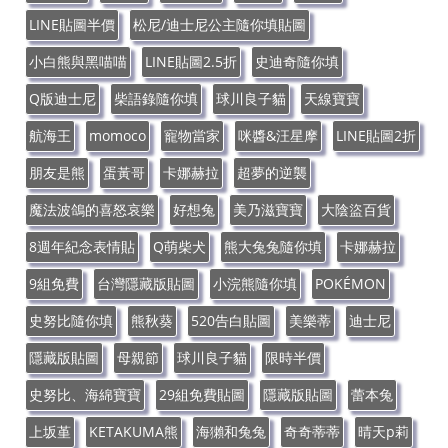
LINE貼圖半價
松尼/迪士尼公主隨你填貼圖
小白熊與黑喵喵
LINE貼圖2.5折
史迪奇隨你填
Q版迪士尼
柴語錄隨你填
球川良子貓
天線寶寶
航海王
momoco
寵物當家
咪醬&汪星摩
LINE貼圖2折
朋友是熊
蛋黃哥
卡娜赫拉
超夢的逆襲
魔法波鴿的喜怒哀樂
好想兔
美乃滋寶寶
大陰盜百貨
8週年紀念表情貼
Q萌柴犬
熊大兔兔隨你填
卡娜赫拉
9組免費
台灣隱藏版貼圖
小浣熊隨你填
POKÉMON
史努比隨你填
熊秋葵
520告白貼圖
美樂蒂
迪士尼
隱藏版貼圖
母親節
球川良子貓
限時半價
史努比、海綿寶寶
29組免費貼圖
隱藏版貼圖
蕾本兔
上坂堇
KETAKUMA熊
海獺和兔兔
奇奇蒂蒂
晴天p莉