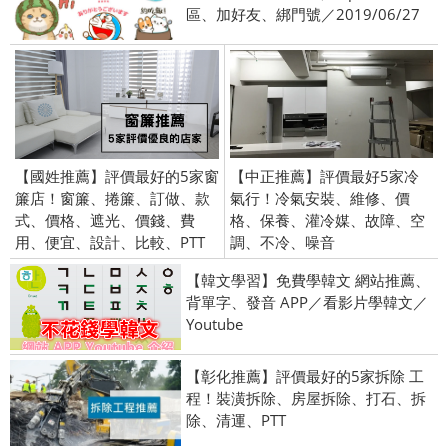
區、加好友、綁門號／2019/06/27
【國姓推薦】評價最好的5家窗
【中正推薦】評價最好5家冷
簾店！窗簾、捲簾、訂做、款
氣行！冷氣安裝、維修、價
式、價格、遮光、價錢、費
格、保養、灌冷媒、故障、空
用、便宜、設計、比較、PTT
調、不冷、噪音
【韓文學習】免費學韓文 網站推薦、
背單字、發音 APP／看影片學韓文／
Youtube
【彰化推薦】評價最好的5家拆除 工
程！裝潢拆除、房屋拆除、打石、拆
除、清運、PTT