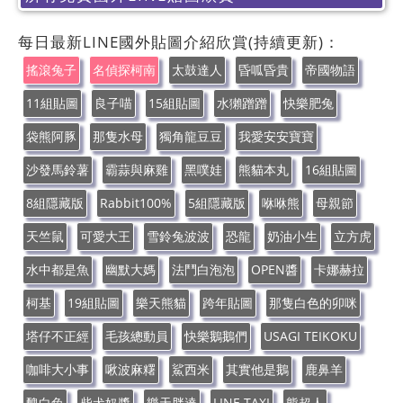
每日最新LINE國外貼圖介紹欣賞(持續更新)：
搖滾兔子
名偵探柯南
太鼓達人
昏呱昏貴
帝國物語
11組貼圖
良子喵
15組貼圖
水獺蹭蹭
快樂肥兔
袋熊阿豚
那隻水母
獨角龍豆豆
我愛安安寶寶
沙發馬鈴薯
霸蒜與麻雞
黑噗娃
熊貓本丸
16組貼圖
8組隱藏版
Rabbit100%
5組隱藏版
咻咻熊
母親節
天竺鼠
可愛大王
雪鈴兔波波
恐龍
奶油小生
立方虎
水中都是魚
幽默大媽
法鬥白泡泡
OPEN醬
卡娜赫拉
柯基
19組貼圖
樂天熊貓
跨年貼圖
那隻白色的卯咪
塔仔不正經
毛孩總動員
快樂鵝鵝們
USAGI TEIKOKU
咖啡大小事
啾波麻糬
鯊西米
其實他是鵝
鹿鼻羊
醜白兔
柴犬奴醬
樂天胖達
LINE TAXI
熊超人