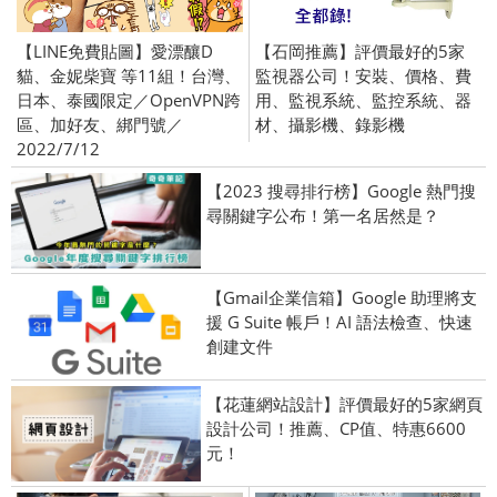
【LINE免費貼圖】愛漂釀D
【石岡推薦】評價最好的5家
貓、金妮柴寶 等11組！台灣、
監視器公司！安裝、價格、費
日本、泰國限定／OpenVPN跨
用、監視系統、監控系統、器
區、加好友、綁門號／
材、攝影機、錄影機
2022/7/12
【2023 搜尋排行榜】Google 熱門搜
尋關鍵字公布！第一名居然是？
【Gmail企業信箱】Google 助理將支
援 G Suite 帳戶！AI 語法檢查、快速
創建文件
【花蓮網站設計】評價最好的5家網頁
設計公司！推薦、CP值、特惠6600
元！