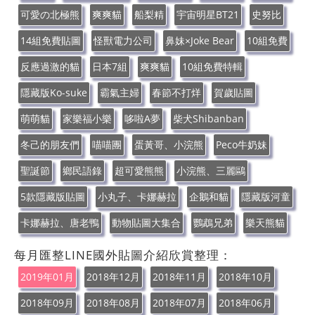
可愛の北極熊
爽爽貓
船梨精
宇宙明星BT21
史努比
14組免費貼圖
怪獸電力公司
鼻妹×Joke Bear
10組免費
反應過激的貓
日本7組
爽爽貓
10組免費特輯
隱藏版Ko-suke
霸氣主婦
春節不打烊
賀歲貼圖
萌萌貓
家樂福小樂
哆啦A夢
柴犬Shibanban
冬己的朋友們
喵喵團
蛋黃哥、小浣熊
Peco牛奶妹
聖誕節
鄉民語錄
超可愛熊熊
小浣熊、三麗鷗
5款隱藏版貼圖
小丸子、卡娜赫拉
企鵝和貓
隱藏版河童
卡娜赫拉、唐老鴨
動物貼圖大集合
鸚鵡兄弟
樂天熊貓
每月匯整LINE國外貼圖介紹欣賞整理：
2019年01月
2018年12月
2018年11月
2018年10月
2018年09月
2018年08月
2018年07月
2018年06月