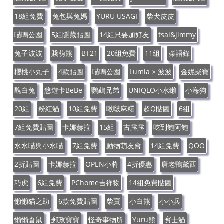
18組免費
兔包與兔媽
YURU USAGI
柴犬皮皮
喵嗚公園
5組隱藏貼圖
14組只要加好友
tsai&jimmy
兔子波波
賤萌熊
BT21
20組免費
11組
柴語錄
櫻桃小丸子
4款貼圖
喵嗚公園
Lumia × 波波
金妮柴寶
醜白兔
悠遊卡BeBe
鸚鵡兄弟
UNIQLO小水獺
小海狗
20組
粉紅貓
10組免費
啾啵麻糬
超Q貼圖
6組
7組免費貼圖
卡娜赫拉
15組
古露露
吃到飽阿飽
水水喵與小水喵
7組免費
動物萌友會
14組免費
QOO
2折貼圖
卡娜赫拉
OPEN小將
4折優惠
唐老鴨黛西
巧虎
6組免費
PChome吉祥物
14組免費貼圖
懶懶貓之助
6款免費貼圖
柴寶
小白熊
小小兵
懶懶倉鼠
郵政寶寶
怪奇事物所
Yuru熊
賓士貓