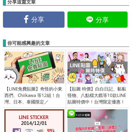
分享這篇文章
分享
分享
你可能感興趣的文章
【LINE免費貼圖】奇怪的小東
【貼圖 特價】白白日記、黏黏
西們、Chiikawa 等12組！台
怪物、八點檔大戲等10款LINE
灣、日本、泰國限定／
貼圖特價中！台灣限定優惠！
OpenVPN跨區、加好友、綁門
2019/8/23-8/26
號／2022/9/27