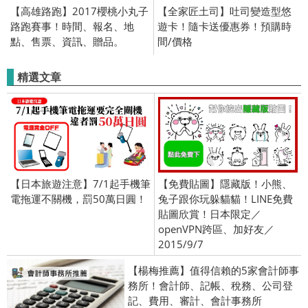
【高雄路跑】2017櫻桃小丸子
【全家匠土司】吐司變造型悠
路跑賽事！時間、報名、地
遊卡！隨卡送優惠券！預購時
點、售票、資訊、贈品。
間/價格
精選文章
【日本旅遊注意】7/1起手機筆
【免費貼圖】隱藏版！小熊、
電拖運不關機，罰50萬日圓！
兔子跟你玩躲貓貓！LINE免費
貼圖欣賞！日本限定／
openVPN跨區、加好友／
2015/9/7
【楊梅推薦】值得信賴的5家會計師事
務所！會計師、記帳、稅務、公司登
記、費用、審計、會計事務所