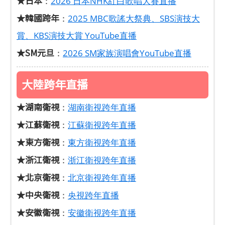
★日本
：
2026 日本NHK紅白歌唱大賽直播
★韓國跨年
：
2025 MBC歌謠大祭典、SBS演技大
賞、KBS演技大賞 YouTube直播
★SM元旦
：
2026 SM家族演唱會YouTube直播
大陸跨年直播
★湖南衛視
：
湖南衛視跨年直播
★江蘇衛視
：
江蘇衛視跨年直播
★東方衛視
：
東方衛視跨年直播
★浙江衛視
：
浙江衛視跨年直播
★北京衛視
：
北京衛視跨年直播
★中央衛視
：
央視跨年直播
★安徽衛視
：
安徽衛視跨年直播