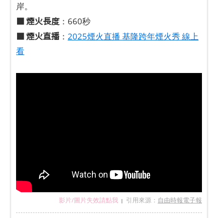
岸。
■ 煙火長度
：660秒
■ 煙火直播
：
2025煙火直播 基隆跨年煙火秀 線上
看
影片/圖片失效請點我
引用來源：
自由時報電子報
|