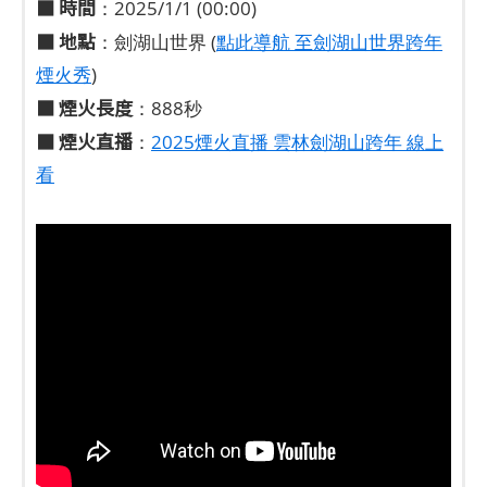
■
時間
：2025/1/1 (00:00)
■
地點
：劍湖山世界 (
點此導航 至劍湖山世界跨年
煙火秀
)
■
煙火長度
：888秒
■ 煙火直播
：
2025煙火直播 雲林劍湖山跨年 線上
看