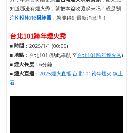
知道哪邊有煙火秀，就把本篇收藏起來吧！或是關
KiKiNote粉絲團
注
，就能得到最新消息唷！
台北101跨年煙火秀
時間
■
：2025/1/1 (00:00)
地點
■
：台北101 (點此導航 至
台北101跨年煙火秀
)
煙火長度
■
：6分鐘
煙火直播
■
：
2025煙火直播 台北101跨年煙火 線上
看