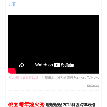
上看
影片/圖片失效請點我
引用來源：
民視新聞網 Formosa TV News
|
network
桃園跨年煙火秀
燈燈燈燈 2025桃園跨年晚會