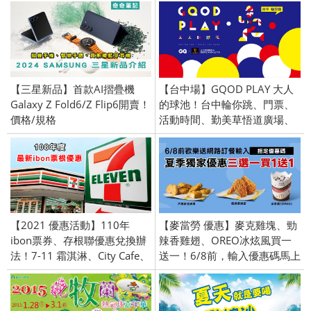
【三星新品】首款AI摺疊機
【台中場】GQOD PLAY 大人
Galaxy Z Fold6/Z Flip6開賣！
的球池！台中輪你跳、門票、
價格/規格
活動時間、勤美草悟道廣場、
GQ雜誌活動。
【2021 優惠活動】110年
【麥當勞 優惠】麥克雞塊、勁
ibon票券、存根聯優惠兌換辦
辣香雞翅、OREO冰炫風買一
法！7-11 霜淇淋、City Cafe、
送一！6/8前，輸入優惠碼馬上
COLD STONE、21風味館、
兌換！限時 優惠
Mister Donuts 甜甜圈、夢時
代、聖娜麵包