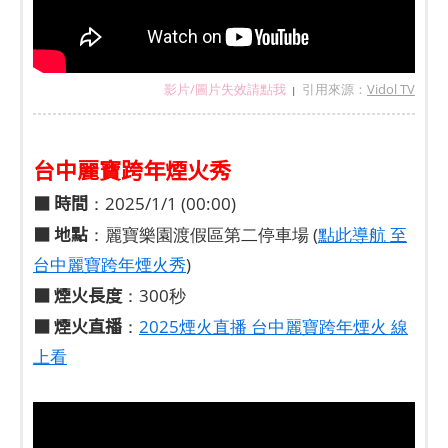
影片/圖片失效請點我
引用來源：
Vidol TV
|
台中麗寶跨年煙火秀
■ 時間
：2025/1/1 (00:00)
■ 地點
：麗寶樂園渡假區第二停車場 (
點此導航 至
台中麗寶跨年煙火秀
)
■ 煙火長度
：300秒
■ 煙火直播
：
2025煙火直播 台中麗寶跨年煙火 線
上看