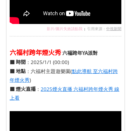
影片/圖片失效請點我
引用來源：
中視新聞
|
六福村跨年煙火秀
六福跨年YA派對
■
時間
：2025/1/1 (00:00)
■
地點
：六福村主題遊樂園(
點此導航 至六福村跨
年煙火秀
)
■ 煙火直播
：
2025煙火直播 六福村跨年煙火秀 線
上看