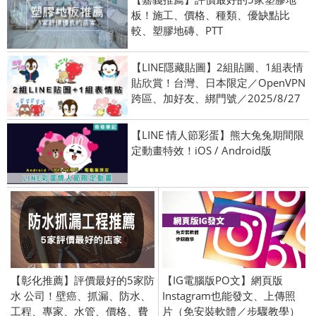
板！施工、價格、種類、優缺點比
較、塑膠地磚、PTT
【LINE隱藏貼圖】2組貼圖、1組表情
貼欣賞！台灣、日本限定／OpenVPN
跨區、加好友、綁門號／2025/8/27
【LINE 情人節彩蛋】熊大兔兔期間限
定動畫特效！iOS / Android版
【彰化推薦】評價最好的5家防
【IG電腦版PO文】網頁版
水 公司！壁癌、抓漏、防水、
Instagram也能發文、上傳照
工程、專家、水管、價格、費
片（免安裝軟體／步驟教學）