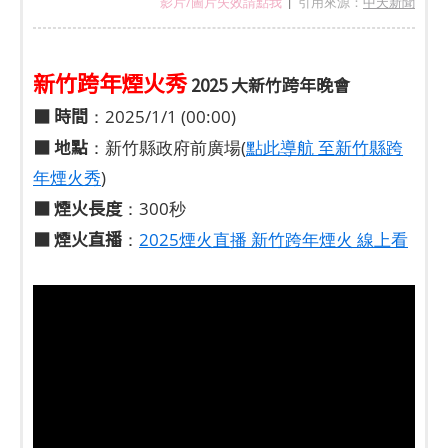
影片/圖片失效請點我
引用來源：
中天新聞
|
新竹跨年煙火秀
2025 大新竹跨年晚會
■
時間
：2025/1/1 (00:00)
■
地點
：新竹縣政府前廣場(
點此導航 至新竹縣跨
年煙火秀
)
■
煙火長度
：300秒
■ 煙火直播
：
2025煙火直播 新竹跨年煙火 線上看