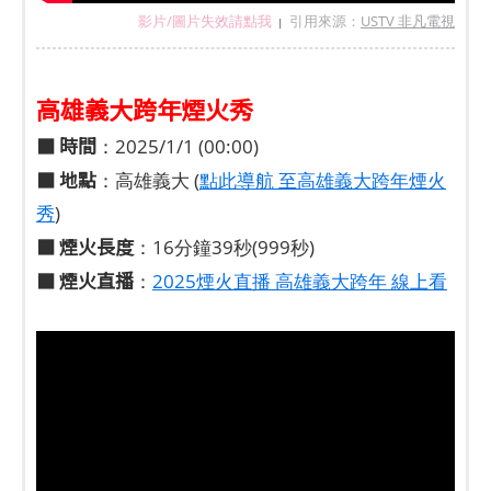
影片/圖片失效請點我
引用來源：
USTV 非凡電視
|
高雄義大跨年煙火秀
■
時間
：2025/1/1 (00:00)
■
地點
：高雄義大 (
點此導航 至高雄義大跨年煙火
秀
)
■
煙火長度
：16分鐘39秒(999秒)
■ 煙火直播
：
2025煙火直播 高雄義大跨年 線上看