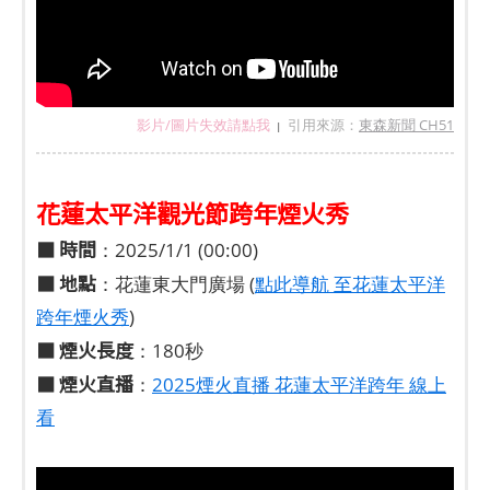
影片/圖片失效請點我
引用來源：
東森新聞 CH51
|
花蓮太平洋觀光節跨年煙火秀
■
時間
：2025/1/1 (00:00)
■
地點
：花蓮東大門廣場 (
點此導航 至花蓮太平洋
跨年煙火秀
)
■
煙火長度
：180秒
■ 煙火直播
：
2025煙火直播 花蓮太平洋跨年 線上
看