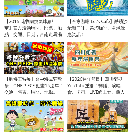
【2015 花牧蘭熱氣球嘉年
【全家咖啡 Let’s Café】酷繽沙
華】官方活動時間、門票、地
最新口味、美式咖啡、拿鐵優
點、交通、日期，台南走馬瀨
惠資訊！
農場！
【航海王特展】台中海賊狂歡
【2026跨年節目】四川衛視
祭，ONE PIECE 動畫15週年！
YouTube重播！轉播、演唱
交通、售票、時間、地點。
會、卡司、LIVE線上看、藝人
名單、直播