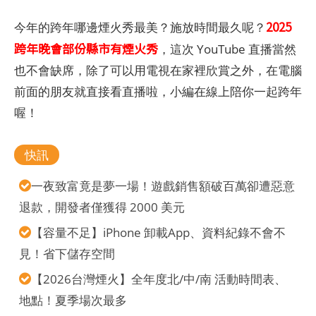
2025
今年的跨年哪邊煙火秀最美？施放時間最久呢？
跨年晚會部份縣市有煙火秀
，這次 YouTube 直播當然
也不會缺席，除了可以用電視在家裡欣賞之外，在電腦
前面的朋友就直接看直播啦，小編在線上陪你一起跨年
喔！
快訊
一夜致富竟是夢一場！遊戲銷售額破百萬卻遭惡意
退款，開發者僅獲得 2000 美元
【容量不足】iPhone 卸載App、資料紀錄不會不
見！省下儲存空間
【2026台灣煙火】全年度北/中/南 活動時間表、
地點！夏季場次最多