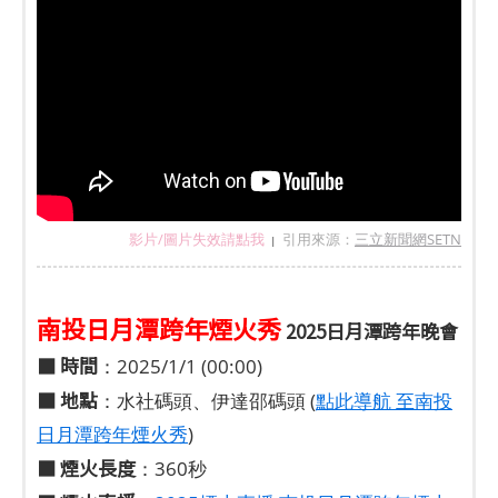
影片/圖片失效請點我
引用來源：
三立新聞網SETN
|
南投日月潭跨年煙火秀
2025日月潭跨年晚會
■
時間
：2025/1/1 (00:00)
■
地點
：水社碼頭、伊達邵碼頭 (
點此導航 至南投
日月潭跨年煙火秀
)
■
煙火長度
：360秒