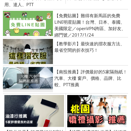
用、達人、PTT
【免費貼圖】難得有新馬區的免費
LINE明星貼圖！台灣、日本、泰國、
美國限定／openVPN跨區、加好友、
綁門號／2017/1/24
【教學影片】最快速的摺衣服方法、
最省空間的折衣技巧！
【南投推薦】評價最好的5家隔熱紙！
汽車、大樓 窗戶、價格、品牌、比
較、PTT推薦