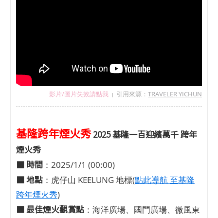
影片/圖片失效請點我
引用來源：
TRAVELER YICHUN
|
基隆跨年煙火秀
2025 基隆一百迎繽萬千 跨年
煙火秀
■
時間
：2025/1/1 (00:00)
■
地點
：虎仔山 KEELUNG 地標(
點此導航 至基隆
跨年煙火秀
)
■ 最佳煙火觀賞點
：海洋廣場、國門廣場、微風東