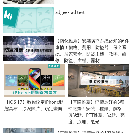
adgeek ad test
【南化推薦】安裝防盜系統必知的6件
事情！價格、費用、防盜器、保全系
統、居家安全、防盜主機、教學、維
修、防盜、主機、器材
【iOS 17】教你設定iPhone動
【基隆推薦】評價最好的5種
態桌布！原況照片、鎖定畫面
軌道燈！安裝、種類、價格、
優缺點、PTT推薦、缺點、亮
度、原理、散光
【嘉義推薦】評價最好的5家塑膠地