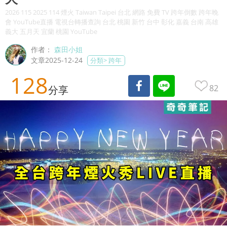
2026 115 2025 114 煙火 Taiwan Taipei 台北 網路 免費 TV 跨年倒數 跨年晚
會 YouTube直播 電視台轉播查詢 台北 桃園 新竹 台中 彰化 嘉義 台南 高雄
義大 五月天 宜蘭 桃園 YouTube
作者：
森田小姐
文章2025-12-24
分類>
跨年
128
82
分享