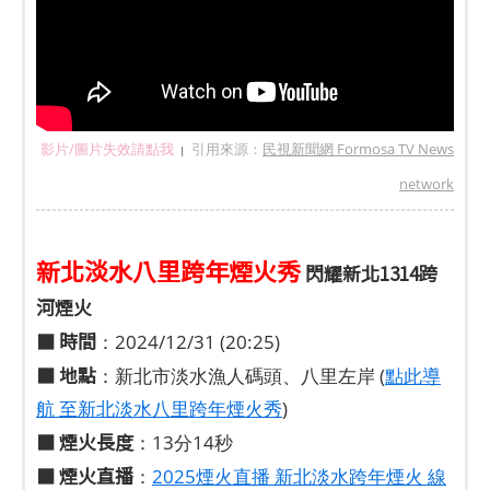
影片/圖片失效請點我
引用來源：
民視新聞網 Formosa TV News
|
network
新北淡水八里跨年煙火秀
閃耀新北1314跨
河煙火
■ 時間
：2024/12/31 (20:25)
■ 地點
：新北市淡水漁人碼頭、八里左岸 (
點此導
航 至新北淡水八里跨年煙火秀
)
■ 煙火長度
：13分14秒
■ 煙火直播
：
2025煙火直播 新北淡水跨年煙火 線