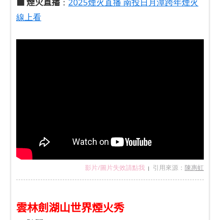
■ 煙火直播
：
2025煙火直播 南投日月潭跨年煙火
線上看
影片/圖片失效請點我
引用來源：
陳惠虹
|
雲林劍湖山世界煙火秀