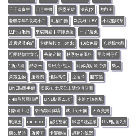
千千進食中
四月畫畫
霹靂英雄
深夜J客
遊戲王
老貓享年&衰狗小白
吐槽白熊
新英雄LUBY
小浣熊喝茶
法鬥白泡泡
來貘爽貓中華隊應援
ㄇㄚˊ幾兔
反應過激的貓
卡娜赫拉 x Honda
13款免費
八點檔大戲
可愛動物大集合
呆萌企鵝
秋季好感風格
用久柑仔店
1折貼圖
酷洛米
星巴克x熊大
隨你填貼圖特價
柴犬
角落生物
唐老鴨
懶得鳥你
拉拉熊
賤萌熊
LINE貼圖半價
松尼/迪士尼公主隨你填貼圖
小白熊與黑喵喵
LINE貼圖2.5折
史迪奇隨你填
Q版迪士尼
柴語錄隨你填
球川良子貓
天線寶寶
航海王
momoco
寵物當家
咪醬&汪星摩
LINE貼圖2折
朋友是熊
蛋黃哥
卡娜赫拉
超夢的逆襲