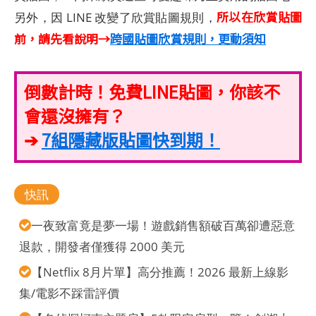
所以在欣賞貼圖
另外，因 LINE 改變了欣賞貼圖規則，
前，請先看說明→
跨國貼圖欣賞規則，更動須知
倒數計時！免費LINE貼圖，你該不
會還沒擁有？
➔
7組隱藏版貼圖快到期！
快訊
一夜致富竟是夢一場！遊戲銷售額破百萬卻遭惡意
退款，開發者僅獲得 2000 美元
【Netflix 8月片單】高分推薦！2026 最新上線影
集/電影不踩雷評價