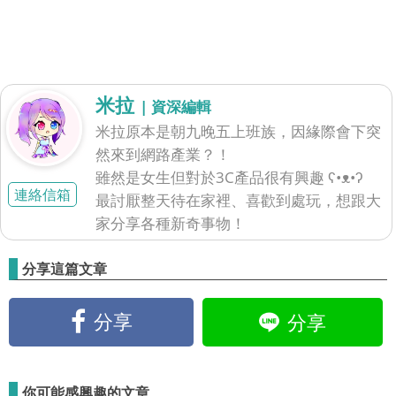
米拉
| 資深編輯
米拉原本是朝九晚五上班族，因緣際會下突
然來到網路產業？！
雖然是女生但對於3C產品很有興趣 ʕ•ᴥ•ʔ
連絡信箱
最討厭整天待在家裡、喜歡到處玩，想跟大
家分享各種新奇事物！
分享這篇文章
分享
分享
你可能感興趣的文章