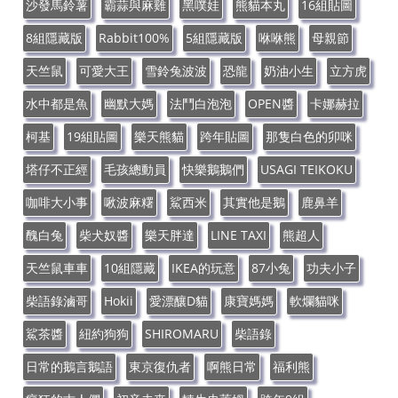
沙發馬鈴薯
霸蒜與麻雞
黑噗娃
熊貓本丸
16組貼圖
8組隱藏版
Rabbit100%
5組隱藏版
咻咻熊
母親節
天竺鼠
可愛大王
雪鈴兔波波
恐龍
奶油小生
立方虎
水中都是魚
幽默大媽
法鬥白泡泡
OPEN醬
卡娜赫拉
柯基
19組貼圖
樂天熊貓
跨年貼圖
那隻白色的卯咪
塔仔不正經
毛孩總動員
快樂鵝鵝們
USAGI TEIKOKU
咖啡大小事
啾波麻糬
鯊西米
其實他是鵝
鹿鼻羊
醜白兔
柴犬奴醬
樂天胖達
LINE TAXI
熊超人
天竺鼠車車
10組隱藏
IKEA的玩意
87小兔
功夫小子
柴語錄滷哥
Hokii
愛漂釀D貓
康寶媽媽
軟爛貓咪
鯊茶醬
紐約狗狗
SHIROMARU
柴語錄
日常的鵝言鵝語
東京復仇者
啊熊日常
福利熊