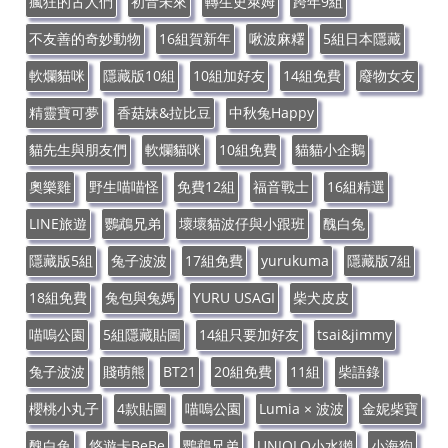
瘋狂的古人們
初音未來
轉生史萊姆
跨年9組
不友善的奇妙動物
16組賀新年
啾波麻糬
5組日本隱藏
軟爛貓咪
隱藏版10組
10組加好友
14組免費
廢物女友
精靈寶可夢
香菇妹&拉比豆
中秋兔Happy
貓先生與朋友們
軟爛貓咪
10組免費
貓貓小企鵝
奧樂雞
野生喵喵怪
免費12組
福音戰士
16組精選
LINE旅遊
鸚鵡兄弟
壞壞貓波仔與小跟班
醜白兔
隱藏版5組
兔子波波
17組免費
yurukuma
隱藏版7組
18組免費
兔包與兔媽
YURU USAGI
柴犬皮皮
喵嗚公園
5組隱藏貼圖
14組只要加好友
tsai&jimmy
兔子波波
賤萌熊
BT21
20組免費
11組
柴語錄
櫻桃小丸子
4款貼圖
喵嗚公園
Lumia × 波波
金妮柴寶
醜白兔
悠遊卡BeBe
鸚鵡兄弟
UNIQLO小水獺
小海狗