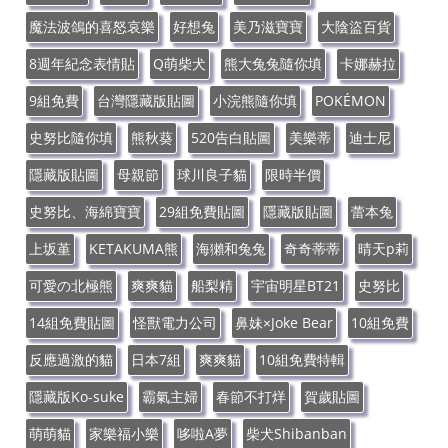
魔法波鴿的喜怒哀樂
好想兔
美乃滋寶寶
大陰盜百貨
8週年紀念表情貼
Q萌柴犬
熊大兔兔隨你填
卡娜赫拉
9組免費
台灣隱藏版貼圖
小浣熊隨你填
POKÉMON
史努比隨你填
熊秋葵
520告白貼圖
美樂蒂
迪士尼
隱藏版貼圖
母親節
球川良子貓
限時半價
史努比、海綿寶寶
29組免費貼圖
隱藏版貼圖
蕾本兔
上坂堇
KETAKUMA熊
海獺和兔兔
奇奇蒂蒂
晴天p莉
可愛の北極熊
爽爽貓
船梨精
宇宙明星BT21
史努比
14組免費貼圖
怪獸電力公司
鼻妹×Joke Bear
10組免費
反應過激的貓
日本7組
爽爽貓
10組免費特輯
隱藏版Ko-suke
霸氣主婦
春節不打烊
賀歲貼圖
萌萌貓
家樂福小樂
哆啦A夢
柴犬Shibanban