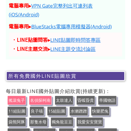
電腦專用▸
VPN Gate完整列出可連列表
(iOS/Android)
電腦專用▸
BlueStacks電腦專用模擬器(Android)
．LINE貼圖問答▸
LINE貼圖即時問答專區
．LINE主題交流▸
LINE主題交流討論區
所有免費國外LINE貼圖欣賞
每日最新LINE國外貼圖介紹欣賞(持續更新)：
搖滾兔子
名偵探柯南
太鼓達人
昏呱昏貴
帝國物語
11組貼圖
良子喵
15組貼圖
水獺蹭蹭
快樂肥兔
袋熊阿豚
那隻水母
獨角龍豆豆
我愛安安寶寶