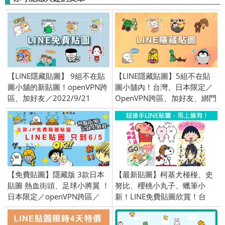
【LINE隱藏貼圖】 9組不在貼
【LINE隱藏貼圖】5組不在貼
圖小舖的新貼圖！openVPN跨
圖小舖內！台灣、日本限定／
區、加好友／2022/9/21
OpenVPN跨區、加好友、綁門
號／2024/12/18
【免費貼圖】隱藏版 3款日本
【最新貼圖】柯基犬椪椪、史
貼圖 熱血街頭、足球小將翼 ！
努比、櫻桃小丸子、蠟筆小
日本限定／openVPN跨區／
新！LINE免費貼圖欣賞！台
2017/6/2
灣、日本、泰國全區限定／
openVPN跨區／2015/8/20