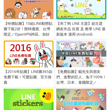
【特價貼圖】10組LINE動態貼
【布丁狗 LINE 主題】副主題
圖下殺2折！限時優惠、台灣
網友作品 欣賞 及 教學 LINE 最
限定／OpenVPN跨區、加好
新版本 適用 (Android)
友、綁門號／2019/07/19
【2016年貼圖】LINE圖365款
【免費貼圖】貓先生與朋友
免費下載！可愛貼圖、官方推
們、進擊的巨人、兔子100%！
薦
台灣、日本、泰國限定／
OpenVPN跨區、加好友、綁門
號／2021/8/24