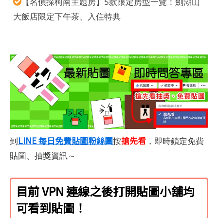
【名偵探柯南主題房】5款限定房型一覽！劍湖山
大飯店限定下午茶、入住特典
LINE 每日免費貼圖粉絲團
搶先看
到
按
，即時鎖定免費
貼圖、抽獎資訊～
目前 VPN 連線之後打開貼圖小舖均
可看到貼圖！