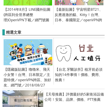
【2014年8月】LINE國外貼圖
【最新貼圖】宇宙明星BT21、
(跨區到全世界總整
反應過激的貓、Kitty！台灣、
理)OpenVPN下載／綁門號圖
日本、泰國限定／openVPN跨
欣賞
區、加好友、綁門號／
2018/07/19
精選文章
【隱藏版貼圖】嚕嚕米、飛天
【台北 牙醫診所】植牙前必須
小女警！台灣、日本限定／主
知的14件事情！價格、費用、
題特價／openVPN跨區、加好
推薦！
友、綁門號／2018/08/27
【天母推薦】評價最好的5家衛浴設備
公司！安裝、品牌、價格、PTT推薦