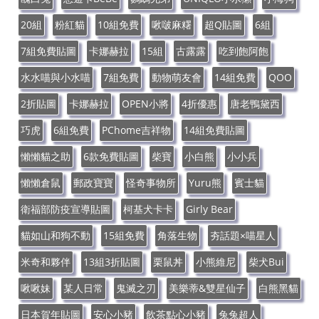
20組
粉紅貓
10組免費
啾啵麻糬
超Q貼圖
6組
7組免費貼圖
卡娜赫拉
15組
古露露
吃到飽阿飽
水水喵與小水喵
7組免費
動物萌友會
14組免費
QOO
2折貼圖
卡娜赫拉
OPEN小將
4折優惠
唐老鴨黛西
巧虎
6組免費
PChome吉祥物
14組免費貼圖
懶懶貓之助
6款免費貼圖
柴寶
小白熊
小小兵
懶懶倉鼠
郵政寶寶
怪奇事物所
Yuru熊
賓士貓
衛福部防疫宣導貼圖
柯基犬卡卡
Girly Bear
貓如山和狗不動
15組免費
角落生物
夯話題×喵星人
米奇和夥伴
13組3折貼圖
栗鼠丼
小熊維尼
柴犬Bui
啾啾妹
某人日常
鬼滅之刃
美樂蒂&雙星仙子
白熊黑貓
日本賀年貼圖
安心小豬
飲茶點心小豬
兔兔超人