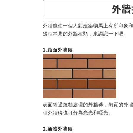
外牆
外牆能使一個人對建築物馬上有所印象
幾種常見的外牆種類，來認識一下吧。
1.釉面外牆磚
表面經過燒釉處理的外牆磚，陶質的外
種外牆磚也可分為亮光和啞光。
2.通體外牆磚