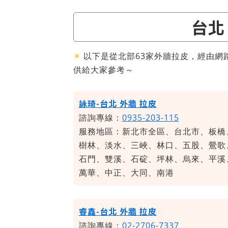
台北
☀
以下是從北部63家外牆拉皮，經由網
供給大家參考～
詠琦-台北 外牆 拉皮
諮詢專線：
0935-203-115
服務地區：新北市全區、台北市、板橋
樹林、淡水、三峽、林口、五股、鶯歌
石門、雙溪、石碇、坪林、烏來、平溪
萬華、中正、大同、南港
睿鑫-台北 外牆 拉皮
諮詢專線：
02-2706-7337