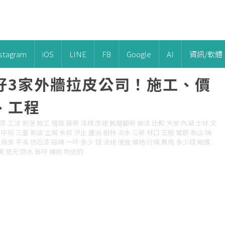
nstagram
iOS
LINE
FB
Google
AI
資訊/軟體
好3家外牆拉皮公司！施工、價
、工程
漆 工法 剝落 施工 種類 廠商 法規 改建 舊屋翻新 做法 比較 大安 內湖 士林 文
 中和 三重 新店 土城 永和 汐止 蘆洲 樹林 淡水 三峽 林口 五股 鶯歌 泰山 瑞
 烏來 平溪 仿石漆 磁磚 一坪 多少 錢 法規 便宜 價格 行情 費用 多少錢 報價
 公寓 透天 防水 每坪 補助 附近的