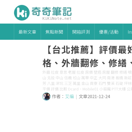
最新文章
焦點新聞
開箱評測
優惠/活動
I
【台北推薦】評價最
格、外牆翻修、修繕
外牆 拉皮 意思 老屋 拉皮 房價 壁癌 房屋 翻修 修繕 噴
山 北投 中山 信義 松山 萬華 中正 大同 南港 板橋 新莊
芳 八里 深坑 三芝 萬里 金山 貢寮 石門 雙溪 石碇 坪林
平價 評價 比較 Dcard、Mobile01 小惡魔 PTT大樓
作者：
艾編
|
文章2021-12-24