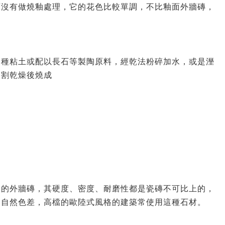
面沒有做燒釉處理，它的花色比較單調，不比釉面外牆磚，
各種粘土或配以長石等製陶原料，經乾法粉碎加水，或是溼
切割乾燥後燒成
形的外牆磚，其硬度、密度、耐磨性都是瓷磚不可比上的，
的自然色差，高檔的歐陸式風格的建築常使用這種石材。