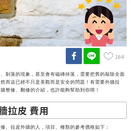
164
裂、剝落的現象，甚至會有磁磚掉落，需要把舊的敲除全面
，然而這已經不只是美觀而是安全的問題！有需要外牆拉
外牆整修、翻修的介紹，也許能夠幫助到你唷！
牆拉皮 費用
整修、拉皮外牆的人，項目、種類的參考價格如下：