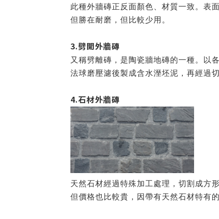
此種外牆磚正反面顏色、材質一致。表
但勝在耐磨，但比較少用。
3.劈開外牆磚
又稱劈離磚，是陶瓷牆地磚的一種。以
法球磨壓濾後製成含水溼坯泥，再經過
4.石材外牆磚
天然石材經過特殊加工處理，切割成方
但價格也比較貴，因帶有天然石材特有