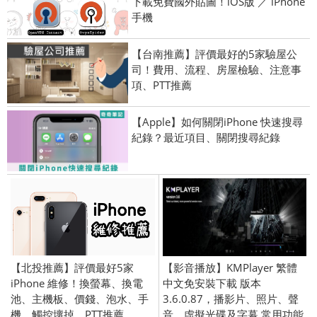
下載免費國外貼圖！iOS版 ／ iPhone
手機
【台南推薦】評價最好的5家驗屋公
司！費用、流程、房屋檢驗、注意事
項、PTT推薦
【Apple】如何關閉iPhone 快速搜尋
紀錄？最近項目、關閉搜尋紀錄
【北投推薦】評價最好5家
【影音播放】KMPlayer 繁體
iPhone 維修！換螢幕、換電
中文免安裝下載 版本
池、主機板、價錢、泡水、手
3.6.0.87，播影片、照片、聲
機、觸控壞掉、PTT推薦
音、虛擬光碟及字幕 常用功能