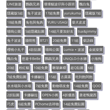
LINE旅遊
鸚鵡兄弟
壞壞貓波仔與小跟班
醜白兔
隱藏版5組
兔子波波
17組免費
yurukuma
隱藏版7組
18組免費
兔包與兔媽
YURU USAGI
柴犬皮皮
喵嗚公園
5組隱藏貼圖
14組只要加好友
tsai&jimmy
兔子波波
賤萌熊
BT21
20組免費
11組
柴語錄
櫻桃小丸子
4款貼圖
喵嗚公園
Lumia × 波波
金妮柴寶
醜白兔
悠遊卡BeBe
鸚鵡兄弟
UNIQLO小水獺
小海狗
20組
粉紅貓
10組免費
啾啵麻糬
超Q貼圖
6組
7組免費貼圖
卡娜赫拉
15組
古露露
吃到飽阿飽
水水喵與小水喵
7組免費
動物萌友會
14組免費
QOO
2折貼圖
卡娜赫拉
OPEN小將
4折優惠
唐老鴨黛西
巧虎
6組免費
PChome吉祥物
14組免費貼圖