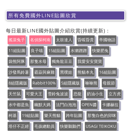
所有免費國外LINE貼圖欣賞
每日最新LINE國外貼圖介紹欣賞(持續更新)：
搖滾兔子
名偵探柯南
太鼓達人
昏呱昏貴
帝國物語
11組貼圖
良子喵
15組貼圖
水獺蹭蹭
快樂肥兔
袋熊阿豚
那隻水母
獨角龍豆豆
我愛安安寶寶
沙發馬鈴薯
霸蒜與麻雞
黑噗娃
熊貓本丸
16組貼圖
8組隱藏版
Rabbit100%
5組隱藏版
咻咻熊
母親節
天竺鼠
可愛大王
雪鈴兔波波
恐龍
奶油小生
立方虎
水中都是魚
幽默大媽
法鬥白泡泡
OPEN醬
卡娜赫拉
柯基
19組貼圖
樂天熊貓
跨年貼圖
那隻白色的卯咪
塔仔不正經
毛孩總動員
快樂鵝鵝們
USAGI TEIKOKU