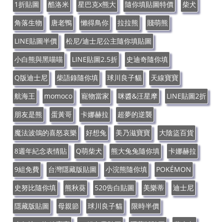
1折貼圖
酷洛米
星巴克x熊大
隨你填貼圖特價
柴犬
角落生物
唐老鴨
懶得鳥你
拉拉熊
賤萌熊
LINE貼圖半價
松尼/迪士尼公主隨你填貼圖
小白熊與黑喵喵
LINE貼圖2.5折
史迪奇隨你填
Q版迪士尼
柴語錄隨你填
球川良子貓
天線寶寶
航海王
momoco
寵物當家
咪醬&汪星摩
LINE貼圖2折
朋友是熊
蛋黃哥
卡娜赫拉
超夢的逆襲
魔法波鴿的喜怒哀樂
好想兔
美乃滋寶寶
大陰盜百貨
8週年紀念表情貼
Q萌柴犬
熊大兔兔隨你填
卡娜赫拉
9組免費
台灣隱藏版貼圖
小浣熊隨你填
POKÉMON
史努比隨你填
熊秋葵
520告白貼圖
美樂蒂
迪士尼
隱藏版貼圖
母親節
球川良子貓
限時半價