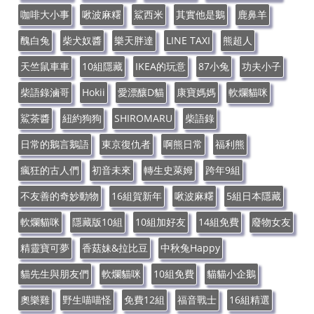
咖啡大小事
啾波麻糬
鯊西米
其實他是鵝
鹿鼻羊
醜白兔
柴犬奴醬
樂天胖達
LINE TAXI
熊超人
天竺鼠車車
10組隱藏
IKEA的玩意
87小兔
功夫小子
柴語錄滷哥
Hokii
愛漂釀D貓
康寶媽媽
軟爛貓咪
鯊茶醬
紐約狗狗
SHIROMARU
柴語錄
日常的鵝言鵝語
東京復仇者
啊熊日常
福利熊
瘋狂的古人們
初音未來
轉生史萊姆
跨年9組
不友善的奇妙動物
16組賀新年
啾波麻糬
5組日本隱藏
軟爛貓咪
隱藏版10組
10組加好友
14組免費
廢物女友
精靈寶可夢
香菇妹&拉比豆
中秋兔Happy
貓先生與朋友們
軟爛貓咪
10組免費
貓貓小企鵝
奧樂雞
野生喵喵怪
免費12組
福音戰士
16組精選