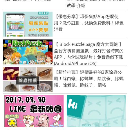
教學 介紹
【優惠分享】環保集點App怎麼使
用？教你註冊，兌換免費飲料！綠色
消費
【 Block Puzzle Saga 魔方大冒險 】
益智方塊拼圖遊戲，最好打發時間的
APP，內含試玩影片！免費遊戲下載
(Android/iPhone iOS)
【新竹推薦】評價最好的3家除蟲公
司！除白蟻、除蟑螂、除跳蚤、除螞
蟻、除老鼠、除蚊子、價格