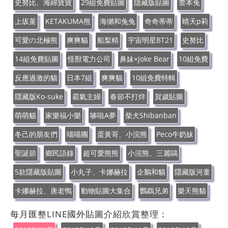
史努比、海綿寶寶
29組免費貼圖
隱藏版貼圖
蕾本兔
上坂堇
KETAKUMA熊
海獺和兔兔
奇奇蒂蒂
晴天p莉
可愛の北極熊
爽爽貓
船梨精
宇宙明星BT21
史努比
14組免費貼圖
怪獸電力公司
鼻妹×Joke Bear
10組免費
反應過激的貓
日本7組
爽爽貓
10組免費特輯
隱藏版Ko-suke
霸氣主婦
春節不打烊
賀歲貼圖
萌萌貓
家樂福小樂
哆啦A夢
柴犬Shibanban
冬己的朋友們
喵喵團
蛋黃哥、小浣熊
Peco牛奶妹
聖誕節
鄉民語錄
超可愛熊熊
小浣熊、三麗鷗
5款隱藏版貼圖
小丸子、卡娜赫拉
企鵝和貓
隱藏版河童
卡娜赫拉、唐老鴨
動物貼圖大集合
鸚鵡兄弟
樂天熊貓
每月匯整LINE國外貼圖介紹欣賞整理：