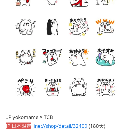
↓Piyokomame × TCB
JP 日本限定
line://shop/detail/32409
(180天)