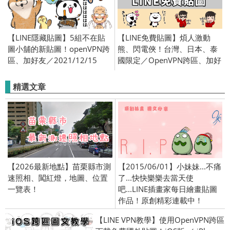
【LINE隱藏貼圖】5組不在貼
【LINE免費貼圖】煩人激動
圖小舖的新貼圖！openVPN跨
熊、閃電俠！台灣、日本、泰
區、加好友／2021/12/15
國限定／OpenVPN跨區、加好
友、綁門號／2023/6/13
精選文章
【2026最新地點】苗栗縣市測
【2015/06/01】小妹妹...不痛
速照相、闖紅燈，地圖、位置
了...快快樂樂去當天使
一覽表！
吧...LINE插畫家每日繪畫貼圖
作品！原創精彩連載中！
【LINE VPN教學】使用OpenVPN跨區