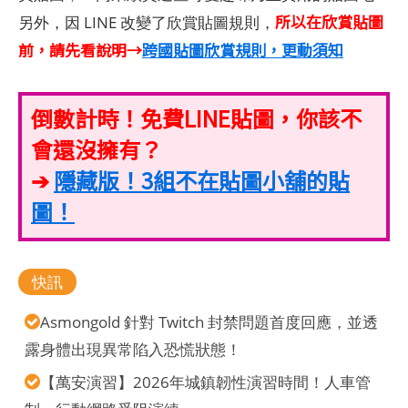
所以在欣賞貼圖
另外，因 LINE 改變了欣賞貼圖規則，
前，請先看說明→
跨國貼圖欣賞規則，更動須知
倒數計時！免費LINE貼圖，你該不
會還沒擁有？
➔
隱藏版！3組不在貼圖小舖的貼
圖！
快訊
Asmongold 針對 Twitch 封禁問題首度回應，並透
露身體出現異常陷入恐慌狀態！
【萬安演習】2026年城鎮韌性演習時間！人車管