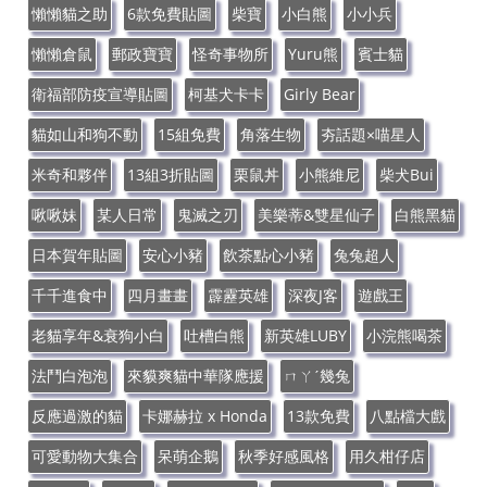
懶懶貓之助
6款免費貼圖
柴寶
小白熊
小小兵
懶懶倉鼠
郵政寶寶
怪奇事物所
Yuru熊
賓士貓
衛福部防疫宣導貼圖
柯基犬卡卡
Girly Bear
貓如山和狗不動
15組免費
角落生物
夯話題×喵星人
米奇和夥伴
13組3折貼圖
栗鼠丼
小熊維尼
柴犬Bui
啾啾妹
某人日常
鬼滅之刃
美樂蒂&雙星仙子
白熊黑貓
日本賀年貼圖
安心小豬
飲茶點心小豬
兔兔超人
千千進食中
四月畫畫
霹靂英雄
深夜J客
遊戲王
老貓享年&衰狗小白
吐槽白熊
新英雄LUBY
小浣熊喝茶
法鬥白泡泡
來貘爽貓中華隊應援
ㄇㄚˊ幾兔
反應過激的貓
卡娜赫拉 x Honda
13款免費
八點檔大戲
可愛動物大集合
呆萌企鵝
秋季好感風格
用久柑仔店