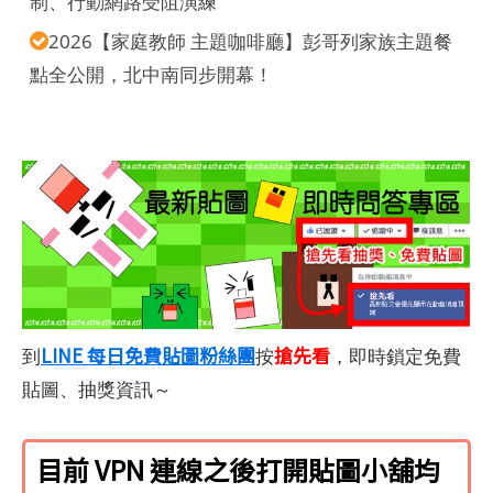
制、行動網路受阻演練
2026【家庭教師 主題咖啡廳】彭哥列家族主題餐
點全公開，北中南同步開幕！
LINE 每日免費貼圖粉絲團
搶先看
到
按
，即時鎖定免費
貼圖、抽獎資訊～
目前 VPN 連線之後打開貼圖小舖均