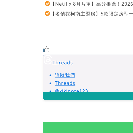
【Netflix 8月片單】高分推薦！2
【名偵探柯南主題房】5款限定房型
Threads
追蹤我們
Threads
@kikinote123