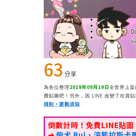
63
分享
2019年09月19日
為各位整理
全世界上架
費貼圖吧！另外，因 LINE 改變了欣賞
規則，更動須知
倒數計時！免費LINE貼
➔
柴犬 Bui、浣熊拉斯