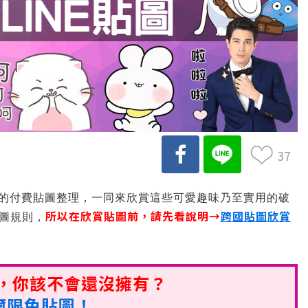
37
的付費貼圖整理，一同來欣賞這些可愛趣味乃至實用的破
所以在欣賞貼圖前，請先看說明→
跨國貼圖欣賞
貼圖規則，
圖，你該不會還沒擁有？
卡爾限免貼圖！