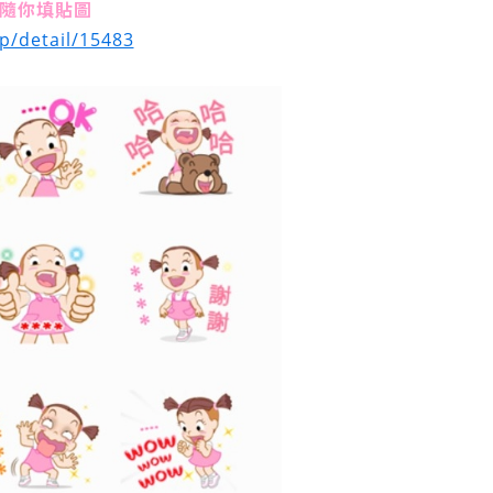
隨你填貼圖
op/detail/15483