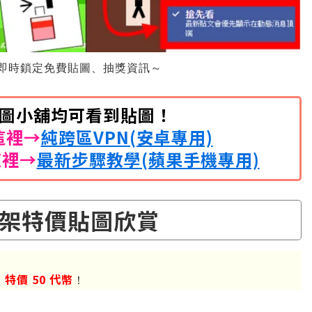
即時鎖定免費貼圖、抽獎資訊～
開貼圖小舖均可看到貼圖！
這裡→
純跨區VPN(安卓專用)
這裡→
最新步驟教學(蘋果手機專用)
架特價貼圖欣賞
0
特價
50 代幣
圖
！