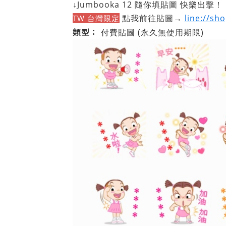
↓Jumbooka 12 隨你填貼圖 快樂出擊！
點我前往貼圖→
line://sh
TW 台灣限定
類型：
付費貼圖
(永久無使用期限)