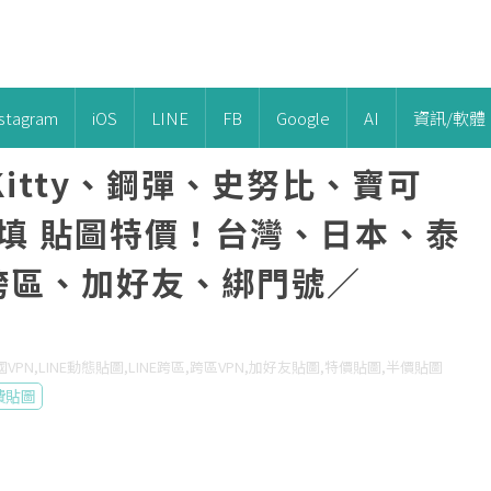
nstagram
iOS
LINE
FB
Google
AI
資訊/軟體
 Kitty、鋼彈、史努比、寶可
隨你填 貼圖特價！台灣、日本、泰
N跨區、加好友、綁門號／
國VPN,LINE動態貼圖,LINE跨區,跨區VPN,加好友貼圖,特價貼圖,半價貼圖
費貼圖