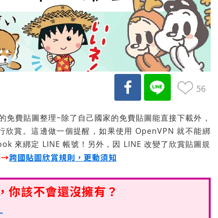
56
的免費貼圖整理~除了自己國家的免費貼圖能直接下載外，
進行欣賞。這邊做一個提醒，如果使用 OpenVPN 就不能綁
book 來綁定 LINE 帳號！另外，因 LINE 改變了欣賞貼圖規
明→
跨國貼圖欣賞規則，更動須知
圖，你該不會還沒擁有？
！