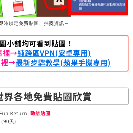
即時鎖定免費貼圖、抽獎資訊～
開貼圖小舖均可看到貼圖！
這裡→
純跨區VPN(安卓專用)
這裡→
最新步驟教學(蘋果手機專用)
世界各地免費貼圖欣賞
動態貼圖
 Fun Return
(90天)