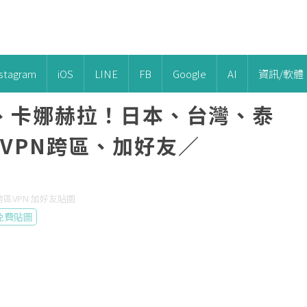
nstagram
iOS
LINE
FB
Google
AI
資訊/軟體
、卡娜赫拉！日本、台灣、泰
nVPN跨區、加好友／
 跨區VPN 加好友貼圖
免費貼圖