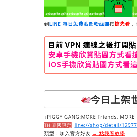
LINE 每日免費貼圖粉絲團
搶先看
到
按
，
目前 VPN 連線之後打
安卓手機欣賞貼圖方式看
iOS手機欣賞貼圖方式看
今日上架
↓PIGGY GANG:MORE Friends, MORE
line://shop/detail/12977
TH 泰國限定
類型：加入官方好友
→ 點我看教學