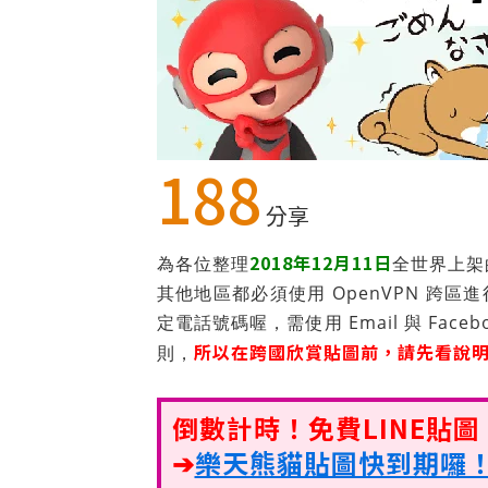
188
分享
2018年12月11日
為各位整理
全世界上架
其他地區都必須使用 OpenVPN 跨區
定電話號碼喔，需使用 Email 與 Face
所以在跨國欣賞貼圖前，請先看說
則，
倒數計時！免費LINE貼
➔
樂天熊貓貼圖快到期囉