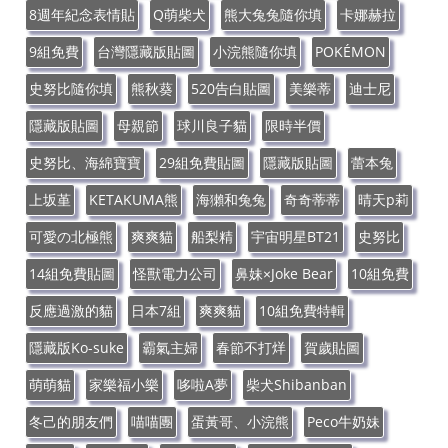
8週年紀念表情貼
Q萌柴犬
熊大兔兔隨你填
卡娜赫拉
9組免費
台灣隱藏版貼圖
小浣熊隨你填
POKÉMON
史努比隨你填
熊秋葵
520告白貼圖
美樂蒂
迪士尼
隱藏版貼圖
母親節
球川良子貓
限時半價
史努比、海綿寶寶
29組免費貼圖
隱藏版貼圖
蕾本兔
上坂堇
KETAKUMA熊
海獺和兔兔
奇奇蒂蒂
晴天p莉
可愛の北極熊
爽爽貓
船梨精
宇宙明星BT21
史努比
14組免費貼圖
怪獸電力公司
鼻妹×Joke Bear
10組免費
反應過激的貓
日本7組
爽爽貓
10組免費特輯
隱藏版Ko-suke
霸氣主婦
春節不打烊
賀歲貼圖
萌萌貓
家樂福小樂
哆啦A夢
柴犬Shibanban
冬己的朋友們
喵喵團
蛋黃哥、小浣熊
Peco牛奶妹