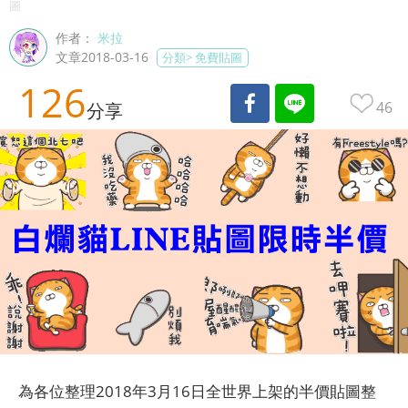
圖
作者：
米拉
文章2018-03-16
分類>
免費貼圖
126
46
分享
為各位整理2018年3月16日全世界上架的半價貼圖整