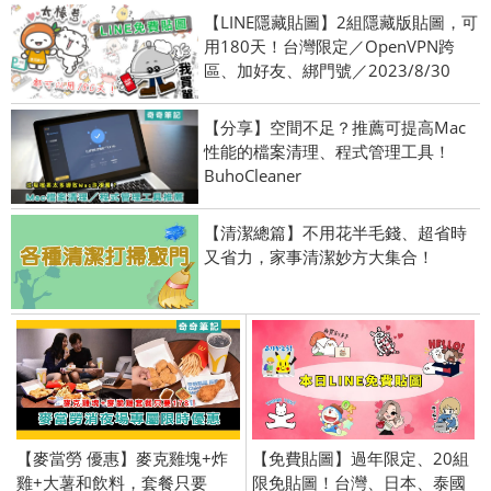
【LINE隱藏貼圖】2組隱藏版貼圖，可
用180天！台灣限定／OpenVPN跨
區、加好友、綁門號／2023/8/30
【分享】空間不足？推薦可提高Mac
性能的檔案清理、程式管理工具！
BuhoCleaner
【清潔總篇】不用花半毛錢、超省時
又省力，家事清潔妙方大集合！
【麥當勞 優惠】麥克雞塊+炸
【免費貼圖】過年限定、20組
雞+大薯和飲料，套餐只要
限免貼圖！台灣、日本、泰國