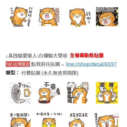
全螢幕動態貼圖
↓臭跩貓愛嗆人-白爛貓大聲啥
點我前往貼圖→
line://shop/detail/6597
TW 台灣限定
類型：
付費貼圖
(永久無使用期限)