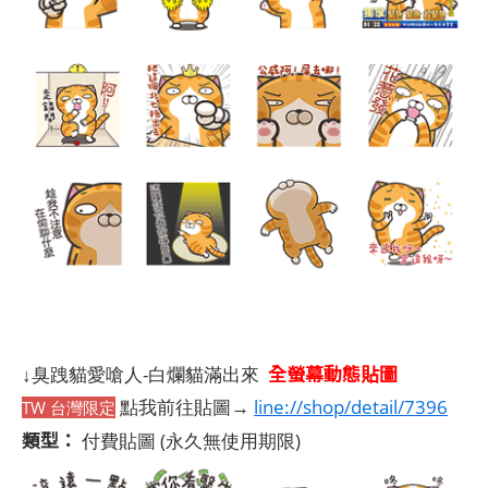
全螢幕動態貼圖
↓臭跩貓愛嗆人-白爛貓滿出來
點我前往貼圖→
line://shop/detail/7396
TW 台灣限定
類型：
付費貼圖
(永久無使用期限)