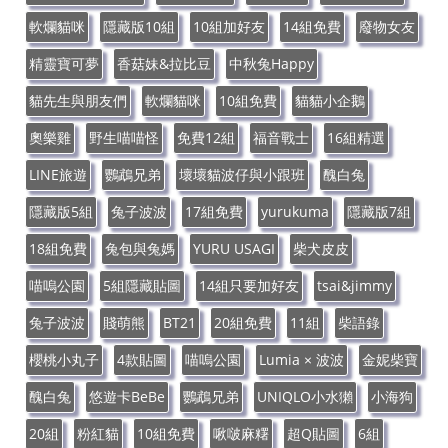
軟爛貓咪
隱藏版10組
10組加好友
14組免費
廢物女友
精靈寶可夢
香菇妹&拉比豆
中秋兔Happy
貓先生與朋友們
軟爛貓咪
10組免費
貓貓小企鵝
奧樂雞
野生喵喵怪
免費12組
福音戰士
16組精選
LINE旅遊
鸚鵡兄弟
壞壞貓波仔與小跟班
醜白兔
隱藏版5組
兔子波波
17組免費
yurukuma
隱藏版7組
18組免費
兔包與兔媽
YURU USAGI
柴犬皮皮
喵嗚公園
5組隱藏貼圖
14組只要加好友
tsai&jimmy
兔子波波
賤萌熊
BT21
20組免費
11組
柴語錄
櫻桃小丸子
4款貼圖
喵嗚公園
Lumia × 波波
金妮柴寶
醜白兔
悠遊卡BeBe
鸚鵡兄弟
UNIQLO小水獺
小海狗
20組
粉紅貓
10組免費
啾啵麻糬
超Q貼圖
6組