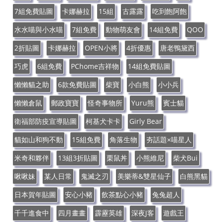
7組免費貼圖
卡娜赫拉
15組
古露露
吃到飽阿飽
水水喵與小水喵
7組免費
動物萌友會
14組免費
QOO
2折貼圖
卡娜赫拉
OPEN小將
4折優惠
唐老鴨黛西
巧虎
6組免費
PChome吉祥物
14組免費貼圖
懶懶貓之助
6款免費貼圖
柴寶
小白熊
小小兵
懶懶倉鼠
郵政寶寶
怪奇事物所
Yuru熊
賓士貓
衛福部防疫宣導貼圖
柯基犬卡卡
Girly Bear
貓如山和狗不動
15組免費
角落生物
夯話題×喵星人
米奇和夥伴
13組3折貼圖
栗鼠丼
小熊維尼
柴犬Bui
啾啾妹
某人日常
鬼滅之刃
美樂蒂&雙星仙子
白熊黑貓
日本賀年貼圖
安心小豬
飲茶點心小豬
兔兔超人
千千進食中
四月畫畫
霹靂英雄
深夜J客
遊戲王