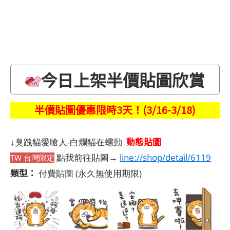
今日上架半價貼圖欣賞
半價貼圖優惠限時3天！(3/16-3/18)
動態貼圖
↓臭跩貓愛嗆人-白爛貓在蠕動
點我前往貼圖→
line://shop/detail/6119
TW 台灣限定
類型：
付費貼圖
(永久無使用期限)