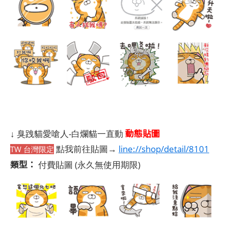
動態貼圖
↓ 臭跩貓愛嗆人-白爛貓一直動
點我前往貼圖→
line://shop/detail/8101
TW 台灣限定
類型：
付費貼圖
(永久無使用期限)