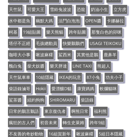
天竺鼠
可愛大王
雪鈴兔波波
恐龍
奶油小生
立方虎
水中都是魚
幽默大媽
法鬥白泡泡
OPEN醬
卡娜赫拉
柯基
19組貼圖
樂天熊貓
跨年貼圖
那隻白色的卯咪
塔仔不正經
毛孩總動員
快樂鵝鵝們
USAGI TEIKOKU
咖啡大小事
啾波麻糬
鯊西米
其實他是鵝
鹿鼻羊
醜白兔
柴犬奴醬
樂天胖達
LINE TAXI
熊超人
天竺鼠車車
10組隱藏
IKEA的玩意
87小兔
功夫小子
柴語錄滷哥
Hokii
愛漂釀D貓
康寶媽媽
軟爛貓咪
鯊茶醬
紐約狗狗
SHIROMARU
柴語錄
日常的鵝言鵝語
東京復仇者
啊熊日常
福利熊
瘋狂的古人們
初音未來
轉生史萊姆
跨年9組
不友善的奇妙動物
16組賀新年
啾波麻糬
5組日本隱藏