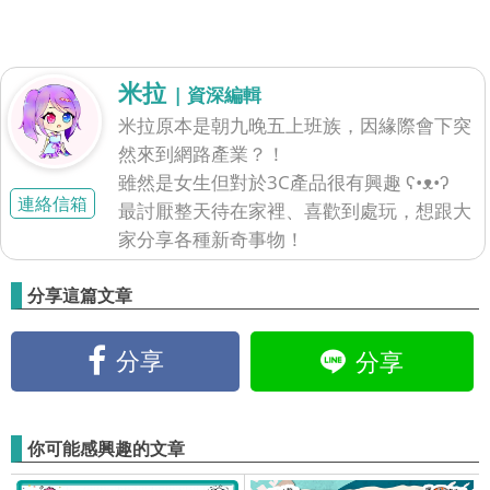
米拉
| 資深編輯
米拉原本是朝九晚五上班族，因緣際會下突
然來到網路產業？！
雖然是女生但對於3C產品很有興趣 ʕ•ᴥ•ʔ
連絡信箱
最討厭整天待在家裡、喜歡到處玩，想跟大
家分享各種新奇事物！
分享這篇文章
分享
分享
你可能感興趣的文章