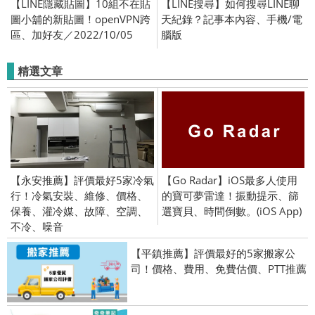
【LINE隱藏貼圖】10組不在貼
【LINE搜尋】如何搜尋LINE聊
圖小舖的新貼圖！openVPN跨
天紀錄？記事本內容、手機/電
區、加好友／2022/10/05
腦版
精選文章
【永安推薦】評價最好5家冷氣
【Go Radar】iOS最多人使用
行！冷氣安裝、維修、價格、
的寶可夢雷達！振動提示、篩
保養、灌冷媒、故障、空調、
選寶貝、時間倒數。(iOS App)
不冷、噪音
【平鎮推薦】評價最好的5家搬家公
司！價格、費用、免費估價、PTT推薦