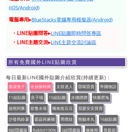
(iOS/Android)
電腦專用▸
BlueStacks電腦專用模擬器(Android)
．LINE貼圖問答▸
LINE貼圖即時問答專區
．LINE主題交流▸
LINE主題交流討論區
所有免費國外LINE貼圖欣賞
每日最新LINE國外貼圖介紹欣賞(持續更新)：
搖滾兔子
名偵探柯南
太鼓達人
昏呱昏貴
帝國物語
11組貼圖
良子喵
15組貼圖
水獺蹭蹭
快樂肥兔
袋熊阿豚
那隻水母
獨角龍豆豆
我愛安安寶寶
沙發馬鈴薯
霸蒜與麻雞
黑噗娃
熊貓本丸
16組貼圖
8組隱藏版
Rabbit100%
5組隱藏版
咻咻熊
母親節