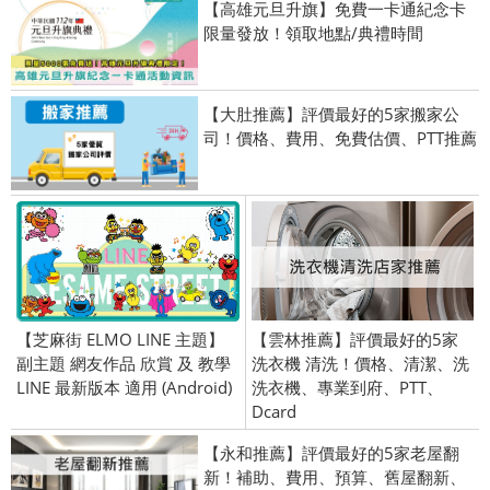
【高雄元旦升旗】免費一卡通紀念卡
限量發放！領取地點/典禮時間
【大肚推薦】評價最好的5家搬家公
司！價格、費用、免費估價、PTT推薦
【芝麻街 ELMO LINE 主題】
【雲林推薦】評價最好的5家
副主題 網友作品 欣賞 及 教學
洗衣機 清洗！價格、清潔、洗
LINE 最新版本 適用 (Android)
洗衣機、專業到府、PTT、
Dcard
【永和推薦】評價最好的5家老屋翻
新！補助、費用、預算、舊屋翻新、