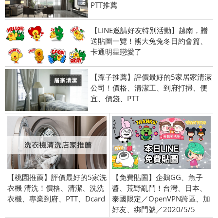
PTT推薦
【LINE邀請好友特別活動】越南，贈
送貼圖一覽！熊大兔兔冬日約會篇、
卡通明星戀愛了
【潭子推薦】評價最好的5家居家清潔
公司！價格、清潔工、到府打掃、便
宜、價錢、PTT
【桃園推薦】評價最好的5家洗
【免費貼圖】企鵝GG、魚子
衣機 清洗！價格、清潔、洗洗
醬、荒野亂鬥！台灣、日本、
衣機、專業到府、PTT、Dcard
泰國限定／OpenVPN跨區、加
好友、綁門號／2020/5/5