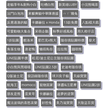
老貓享年&衰狗小白
吐槽白熊
新英雄LUBY
小浣熊喝茶
法鬥白泡泡
來貘爽貓中華隊應援
ㄇㄚˊ幾兔
反應過激的貓
卡娜赫拉 x Honda
13款免費
八點檔大戲
可愛動物大集合
呆萌企鵝
秋季好感風格
用久柑仔店
1折貼圖
酷洛米
星巴克x熊大
隨你填貼圖特價
柴犬
角落生物
唐老鴨
懶得鳥你
拉拉熊
賤萌熊
LINE貼圖半價
松尼/迪士尼公主隨你填貼圖
小白熊與黑喵喵
LINE貼圖2.5折
史迪奇隨你填
Q版迪士尼
柴語錄隨你填
球川良子貓
天線寶寶
航海王
momoco
寵物當家
咪醬&汪星摩
LINE貼圖2折
朋友是熊
蛋黃哥
卡娜赫拉
超夢的逆襲
魔法波鴿的喜怒哀樂
好想兔
美乃滋寶寶
大陰盜百貨