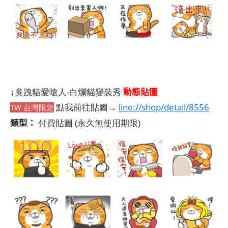
動態貼圖
↓臭跩貓愛嗆人-白爛貓變裝秀
點我前往貼圖→
line://shop/detail/8556
TW 台灣限定
類型：
付費貼圖
(永久無使用期限)