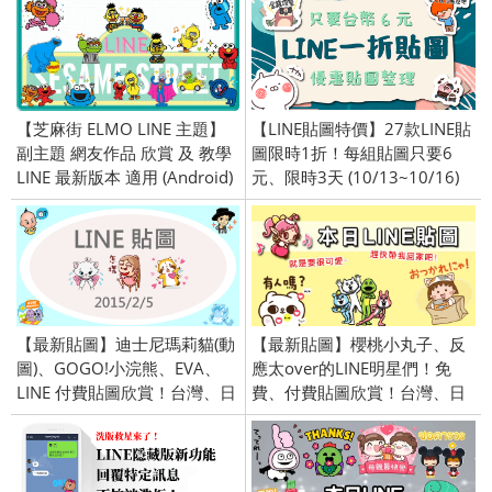
【芝麻街 ELMO LINE 主題】
【LINE貼圖特價】27款LINE貼
副主題 網友作品 欣賞 及 教學
圖限時1折！每組貼圖只要6
LINE 最新版本 適用 (Android)
元、限時3天 (10/13~10/16)
【最新貼圖】迪士尼瑪莉貓(動
【最新貼圖】櫻桃小丸子、反
圖)、GOGO!小浣熊、EVA、
應太over的LINE明星們！免
LINE 付費貼圖欣賞！台灣、日
費、付費貼圖欣賞！台灣、日
本、全區限定／openVPN 跨區
本、泰國限定／openVPN跨區
／2015/2/5
／2016/9/29