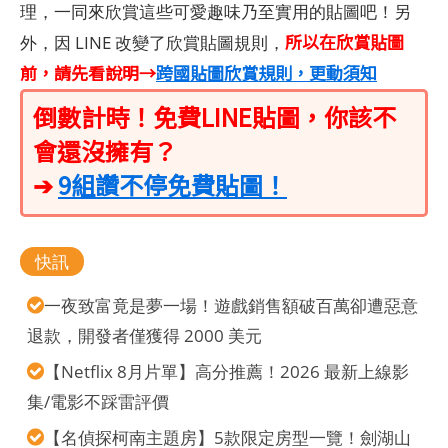
理，一同來欣賞這些可愛趣味乃至實用的貼圖吧！另
所以在欣賞貼圖
外，因 LINE 改變了欣賞貼圖規則，
前，請先看說明→
跨國貼圖欣賞規則，更動須知
倒數計時！免費LINE貼圖，你該不
會還沒擁有？
➔
9組讚不停免費貼圖！
快訊
一夜致富竟是夢一場！遊戲銷售額破百萬卻遭惡意
退款，開發者僅獲得 2000 美元
【Netflix 8月片單】高分推薦！2026 最新上線影
集/電影不踩雷評價
【名偵探柯南主題房】5款限定房型一覽！劍湖山