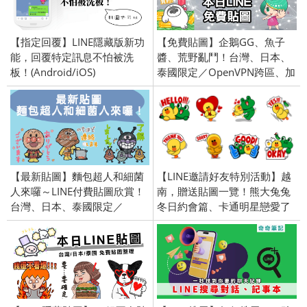
【指定回覆】LINE隱藏版新功
【免費貼圖】企鵝GG、魚子
能，回覆特定訊息不怕被洗
醬、荒野亂鬥！台灣、日本、
板！(Android/iOS)
泰國限定／OpenVPN跨區、加
好友、綁門號／2020/5/5
【最新貼圖】麵包超人和細菌
【LINE邀請好友特別活動】越
人來囉～LINE付費貼圖欣賞！
南，贈送貼圖一覽！熊大兔兔
台灣、日本、泰國限定／
冬日約會篇、卡通明星戀愛了
openVPN跨區／2016/3/17