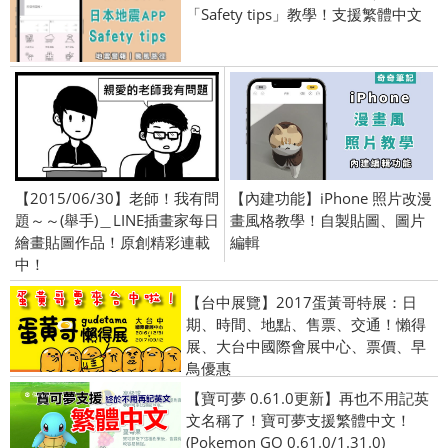
「Safety tips」教學！支援繁體中文
【2015/06/30】老師！我有問
【內建功能】iPhone 照片改漫
題～～(舉手)＿LINE插畫家每日
畫風格教學！自製貼圖、圖片
繪畫貼圖作品！原創精彩連載
編輯
中！
【台中展覽】2017蛋黃哥特展：日
期、時間、地點、售票、交通！懶得
展、大台中國際會展中心、票價、早
鳥優惠
【寶可夢 0.61.0更新】再也不用記英
文名稱了！寶可夢支援繁體中文！
(Pokemon GO 0.61.0/1.31.0)