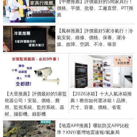
【中壢推薦】評價最好的5間家具行！
價格、平價、批發、工廠直營、PTT推
薦
【鳳林推薦】評價最好5家冷氣行！冷
氣安裝、維修、價格、保養、灌冷
媒、故障、空調、不冷、噪音
【大里推薦】評價最好的5家監
【2026冰箱】十大人氣冰箱推
視器公司！安裝、價格、費
薦！教你如何選冰箱！品牌、
用、監視系統、監控系統、器
尺寸、容量、價格、省電
材、攝影機、錄影機
【地震APP推薦】哪款防災APP比較
準？KNY/臺灣地震速報/氣象局