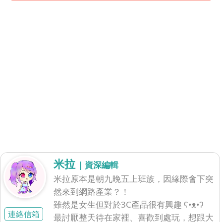
米拉
| 資深編輯
米拉原本是朝九晚五上班族，因緣際會下突
然來到網路產業？！
雖然是女生但對於3C產品很有興趣 ʕ•ᴥ•ʔ
連絡信箱
最討厭整天待在家裡、喜歡到處玩，想跟大