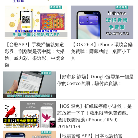
【台彩APP】手機掃描就知道
【iOS 26.4】iPhone 環境音樂
彩券、刮刮樂是否中獎！大樂
免費聽！隱藏功能、桌面小工
透、威力彩、樂透彩、中獎金
具
額
【好市多 詐騙】Google搜尋第一個是
假的Costco官網，騙付款資訊！
【iOS 限免】折紙風療癒小遊戲,，是
該放鬆一下了！蘋果限時免費遊戲、
應用軟體推薦 (iPhone／iPad)
2016/11/9
【地震警報 APP】日本地震預警