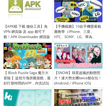
【APK檔 下載 備份工具】免
【手機截圖】10款手機螢幕截
VPN 網頁版 及 app 都可下
圖教學（iPhone、三星、
載！APK Downloader 網頁版
HTC、SONY、LG、華為、
／APK 抽取-App Extraction
ASUS、小米、Windows
Phone）
【 Block Puzzle Saga 魔方大
【SNOW】韓星超瘋的動態照
冒險 】益智方塊拼圖遊戲，最
片！連大勢女團twice都在玩！
好打發時間的APP，內含試玩
(Android／iPhone iOS)
影片！免費遊戲下載
(Android/iPhone iOS)