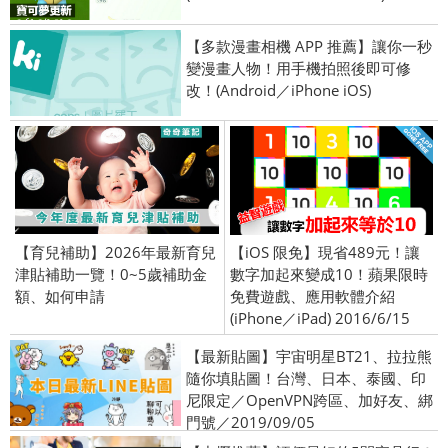
【多款漫畫相機 APP 推薦】讓你一秒
變漫畫人物！用手機拍照後即可修
改！(Android／iPhone iOS)
【育兒補助】2026年最新育兒
【iOS 限免】現省489元！讓
津貼補助一覽！0~5歲補助金
數字加起來變成10！蘋果限時
額、如何申請
免費遊戲、應用軟體介紹
(iPhone／iPad) 2016/6/15
【最新貼圖】宇宙明星BT21、拉拉熊
隨你填貼圖！台灣、日本、泰國、印
尼限定／OpenVPN跨區、加好友、綁
門號／2019/09/05