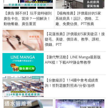
【廣告 關不掉】玩手遊時碰到
【楊梅推薦】評價最好的5家
廣告卡住、當掉？一招解決！
系統廚具！設計、價格、工
動物餐廳、廣告重置
廠、免費估價、PTT推薦
【花蓮推薦】評價最好5家美睫店！接
睫毛、美睫、價目表、教學、課程、
價錢、PTT
【賺代幣活動】LINE Manga最新版
APK檔！下載APP賺金幣教學
【分數級距】114國中會考成績查
詢！答對題數對照表/分發/放榜