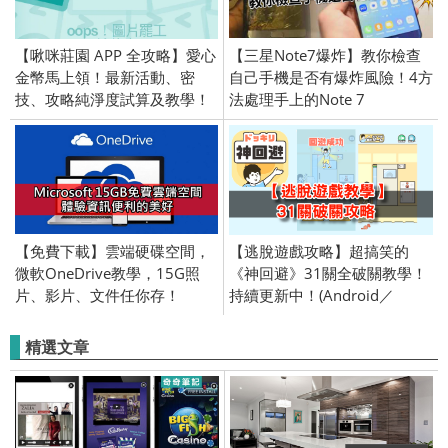
【啾咪莊園 APP 全攻略】愛心
【三星Note7爆炸】教你檢查
金幣馬上領！最新活動、密
自己手機是否有爆炸風險！4方
技、攻略純淨度試算及教學！
法處理手上的Note 7
(Android／iOS)
【免費下載】雲端硬碟空間，
【逃脫遊戲攻略】超搞笑的
微軟OneDrive教學，15G照
《神回避》31關全破關教學！
片、影片、文件任你存！
持續更新中！(Android／
(Andriod/iOS iPhone)
iPhone iOS)
精選文章