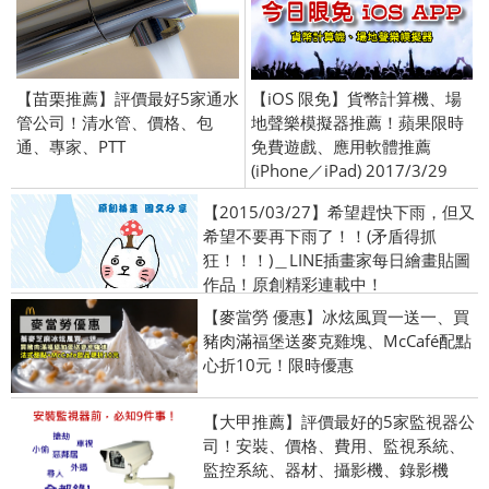
【苗栗推薦】評價最好5家通水
【iOS 限免】貨幣計算機、場
管公司！清水管、價格、包
地聲樂模擬器推薦！蘋果限時
通、專家、PTT
免費遊戲、應用軟體推薦
(iPhone／iPad) 2017/3/29
【2015/03/27】希望趕快下雨，但又
希望不要再下雨了！！(矛盾得抓
狂！！！)＿LINE插畫家每日繪畫貼圖
作品！原創精彩連載中！
【麥當勞 優惠】冰炫風買一送一、買
豬肉滿福堡送麥克雞塊、McCafé配點
心折10元！限時優惠
【大甲推薦】評價最好的5家監視器公
司！安裝、價格、費用、監視系統、
監控系統、器材、攝影機、錄影機